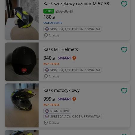
Kask szczękowy rozmiar M 57-58
OBSE
200
,00 zł
-10%
180
zł
OGŁOSZENIE
SPRZEDAJĄCY: OSOBA PRYWATNA
Olkusz
Kask MT Helmets
OBSE
340
zł
KUP TERAZ
SPRZEDAJĄCY: OSOBA PRYWATNA
Olkusz
Kask motocyklowy
OBSE
999
zł
KUP TERAZ
STAN: NOWY
SPRZEDAJĄCY: OSOBA PRYWATNA
Olkusz