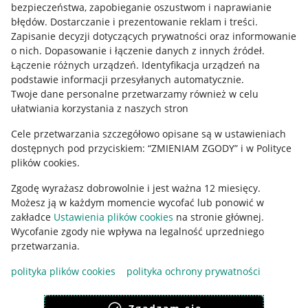
bezpieczeństwa, zapobieganie oszustwom i naprawianie
błędów
.
Dostarczanie i prezentowanie reklam i treści
.
Informacje prawne
Zapisanie decyzji dotyczących prywatności oraz informowanie
o nich
.
Dopasowanie i łączenie danych z innych źródeł
.
Regulamin
Łączenie różnych urządzeń
.
Identyfikacja urządzeń na
podstawie informacji przesyłanych automatycznie
.
Polityka plików "cookies"
Twoje dane personalne przetwarzamy również w celu
ułatwiania korzystania z naszych stron
Ustawienia plików "cookies"
Cele przetwarzania szczegółowo opisane są w ustawieniach
Udostępnianie lokalizacji
dostępnych pod przyciskiem: “ZMIENIAM ZGODY” i w Polityce
Informacje dla Aktu o Usługach Cyfrowych
plików cookies.
Zgodę wyrażasz dobrowolnie i jest ważna 12 miesięcy.
Pobierz aplikację
Możesz ją w każdym momencie wycofać lub ponowić w
zakładce
Ustawienia plików cookies
na stronie głównej.
Wycofanie zgody nie wpływa na legalność uprzedniego
przetwarzania.
polityka plików cookies
polityka ochrony prywatności