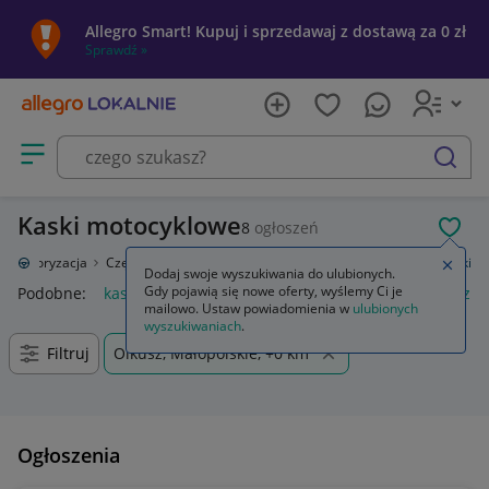
Allegro Smart! Kupuj i sprzedawaj z dostawą za 0 zł
Sprawdź »
Otwórz menu z kategoriami
szukaj
Kaski motocyklowe
8
ogłoszeń
POL
Motoryzacja
Części i wyposażenie motocyklowe
Kaski i dodatki
Kaski
Zamkn
Dodaj swoje wyszukiwania do ulubionych.
Gdy pojawią się nowe oferty, wyślemy Ci je
Podobne:
kaski
kask full face
kask na hulajnoge elektryczna
mailowo. Ustaw powiadomienia w
ulubionych
wyszukiwaniach
.
Filtruj
Olkusz, Małopolskie, +0 km
Ogłoszenia