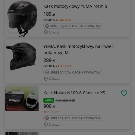
Kask motocyklowy YEMA rozm S
189
zł
OFERTA Z
ALLEGRO
SPRZEDAJĄCY: OSOBA PRYWATNA
Olkusz
YEMA, Kask motocyklowy, na rower,
hulajnogę M
289
zł
OFERTA Z
ALLEGRO
SPRZEDAJĄCY: OSOBA PRYWATNA
Olkusz
Kask Nolan N100-6 Classico XS
OBSE
1300
,00 zł
-30%
900
zł
KUP TERAZ
SPRZEDAJĄCY: OSOBA PRYWATNA
Olkusz