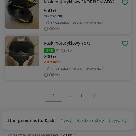
Kask motocyklowy SKORPION ADX2
OBSE
950
zł
OGŁOSZENIE
SPRZEDAJĄCY: OSOBA PRYWATNA
Olkusz
Kask motocyklowy Yoke
OBSE
320
,00 zł
-37%
200
zł
KUP TERAZ
SPRZEDAJĄCY: OSOBA PRYWATNA
Olkusz
Wybierz stronę:
Następna strona
z
1
Stan przedmiotu: Kaski
Nowy
Bardzo dobry
Używany
Zobacz w innej lokalizacji
"Kaski"