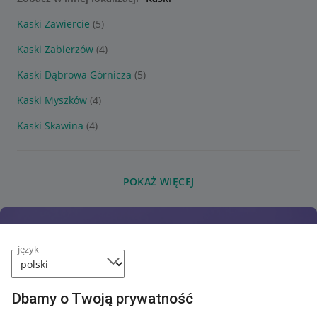
Kaski Zawiercie
(5)
Kaski Zabierzów
(4)
Kaski Dąbrowa Górnicza
(5)
Kaski Myszków
(4)
Kaski Skawina
(4)
POKAŻ WIĘCEJ
język
Dbamy o Twoją prywatność