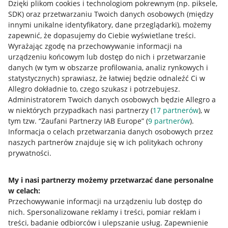
Dzięki plikom cookies i technologiom pokrewnym
(np. piksele,
SDK)
oraz przetwarzaniu Twoich danych osobowych
(między
innymi unikalne identyfikatory, dane przeglądarki)
, możemy
zapewnić, że dopasujemy do Ciebie wyświetlane treści.
Wyrażając zgodę na przechowywanie informacji na
urządzeniu końcowym lub dostęp do nich i przetwarzanie
danych (w tym w obszarze profilowania, analiz rynkowych i
statystycznych) sprawiasz, że łatwiej będzie odnaleźć Ci w
Allegro dokładnie to, czego szukasz i potrzebujesz.
Administratorem Twoich danych osobowych będzie Allegro a
w niektórych przypadkach nasi partnerzy (
17
partnerów
), w
tym tzw. “Zaufani Partnerzy IAB Europe” (
9
partnerów
).
Przydatne informacje
Informacja o celach przetwarzania danych osobowych przez
naszych partnerów znajduje się w ich politykach ochrony
prywatności.
Jak to działa
Napisz do nas
My i nasi partnerzy możemy przetwarzać dane personalne
w celach:
Allegro Gadane dla sprzedających
Przechowywanie informacji na urządzeniu lub dostęp do
Allegro Gadane dla kupujących
nich
.
Spersonalizowane reklamy i treści, pomiar reklam i
treści, badanie odbiorców i ulepszanie usług
.
Zapewnienie
Mapa miejscowości