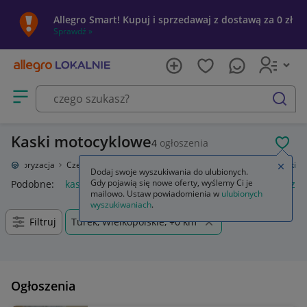
Allegro Smart! Kupuj i sprzedawaj z dostawą za 0 zł
Sprawdź »
Otwórz menu z kategoriami
szukaj
Kaski motocyklowe
4
ogłoszenia
POL
Motoryzacja
Części i wyposażenie motocyklowe
Kaski i dodatki
Kaski
Zamkn
Dodaj swoje wyszukiwania do ulubionych.
Gdy pojawią się nowe oferty, wyślemy Ci je
Podobne:
kaski
kask full face
kask na hulajnoge elektryczna
mailowo. Ustaw powiadomienia w
ulubionych
wyszukiwaniach
.
Filtruj
Turek, Wielkopolskie, +0 km
Ogłoszenia