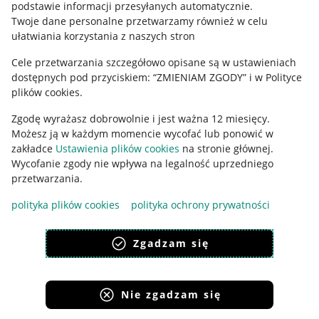
podstawie informacji przesyłanych automatycznie
.
Polityka plików "cookies"
Twoje dane personalne przetwarzamy również w celu
ułatwiania korzystania z naszych stron
Ustawienia plików "cookies"
Cele przetwarzania szczegółowo opisane są w ustawieniach
Udostępnianie lokalizacji
dostępnych pod przyciskiem: “ZMIENIAM ZGODY” i w Polityce
Informacje dla Aktu o Usługach Cyfrowych
plików cookies.
Zgodę wyrażasz dobrowolnie i jest ważna 12 miesięcy.
Pobierz aplikację
Możesz ją w każdym momencie wycofać lub ponowić w
zakładce
Ustawienia plików cookies
na stronie głównej.
Wycofanie zgody nie wpływa na legalność uprzedniego
przetwarzania.
polityka plików cookies
polityka ochrony prywatności
Zgadzam się
Nie zgadzam się
Korzystanie z serwisu oznacza akceptację
regulaminu
.