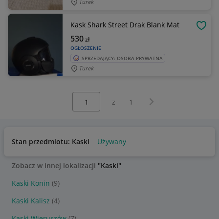
Turek
Kask Shark Street Drak Blank Mat
OBSE
530
zł
OGŁOSZENIE
SPRZEDAJĄCY: OSOBA PRYWATNA
Turek
Wybierz stronę:
Następna strona
z
1
Stan przedmiotu: Kaski
Używany
Zobacz w innej lokalizacji
"Kaski"
Kaski Konin
(9)
Kaski Kalisz
(4)
Kaski Wieruszów
(7)