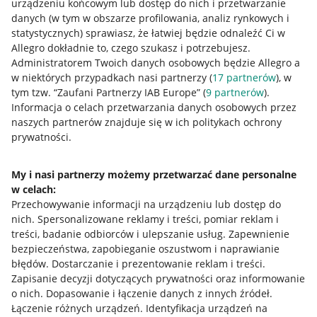
urządzeniu końcowym lub dostęp do nich i przetwarzanie
danych (w tym w obszarze profilowania, analiz rynkowych i
statystycznych) sprawiasz, że łatwiej będzie odnaleźć Ci w
Allegro dokładnie to, czego szukasz i potrzebujesz.
Administratorem Twoich danych osobowych będzie Allegro a
w niektórych przypadkach nasi partnerzy (
17
partnerów
), w
tym tzw. “Zaufani Partnerzy IAB Europe” (
9
partnerów
).
Przydatne informacje
Informacja o celach przetwarzania danych osobowych przez
naszych partnerów znajduje się w ich politykach ochrony
prywatności.
Jak to działa
Napisz do nas
My i nasi partnerzy możemy przetwarzać dane personalne
w celach:
Allegro Gadane dla sprzedających
Przechowywanie informacji na urządzeniu lub dostęp do
Allegro Gadane dla kupujących
nich
.
Spersonalizowane reklamy i treści, pomiar reklam i
treści, badanie odbiorców i ulepszanie usług
.
Zapewnienie
Mapa miejscowości
bezpieczeństwa, zapobieganie oszustwom i naprawianie
błędów
.
Dostarczanie i prezentowanie reklam i treści
.
Informacje prawne
Zapisanie decyzji dotyczących prywatności oraz informowanie
o nich
.
Dopasowanie i łączenie danych z innych źródeł
.
Regulamin
Łączenie różnych urządzeń
.
Identyfikacja urządzeń na