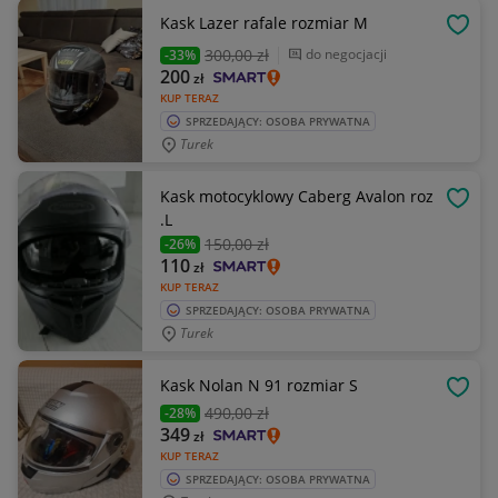
Kask Lazer rafale rozmiar M
OBSE
300
,00 zł
do negocjacji
-33%
200
zł
KUP TERAZ
SPRZEDAJĄCY: OSOBA PRYWATNA
Turek
Kask motocyklowy Caberg Avalon roz
OBSE
.L
150
,00 zł
-26%
110
zł
KUP TERAZ
SPRZEDAJĄCY: OSOBA PRYWATNA
Turek
Kask Nolan N 91 rozmiar S
OBSE
490
,00 zł
-28%
349
zł
KUP TERAZ
SPRZEDAJĄCY: OSOBA PRYWATNA