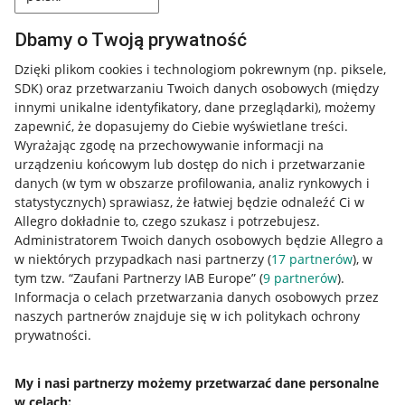
Dbamy o Twoją prywatność
Dzięki plikom cookies i technologiom pokrewnym
(np. piksele,
SDK)
oraz przetwarzaniu Twoich danych osobowych
(między
innymi unikalne identyfikatory, dane przeglądarki)
, możemy
zapewnić, że dopasujemy do Ciebie wyświetlane treści.
Wyrażając zgodę na przechowywanie informacji na
urządzeniu końcowym lub dostęp do nich i przetwarzanie
danych (w tym w obszarze profilowania, analiz rynkowych i
statystycznych) sprawiasz, że łatwiej będzie odnaleźć Ci w
Allegro dokładnie to, czego szukasz i potrzebujesz.
Administratorem Twoich danych osobowych będzie Allegro a
w niektórych przypadkach nasi partnerzy (
17
partnerów
), w
tym tzw. “Zaufani Partnerzy IAB Europe” (
9
partnerów
).
Przydatne informacje
Informacja o celach przetwarzania danych osobowych przez
naszych partnerów znajduje się w ich politykach ochrony
prywatności.
Jak to działa
Napisz do nas
My i nasi partnerzy możemy przetwarzać dane personalne
w celach:
Allegro Gadane dla sprzedających