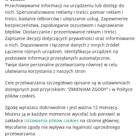
Przechowywanie informacji na urządzeniu lub dostęp do
Allegro Gadane dla kupujących
nich
.
Spersonalizowane reklamy i treści, pomiar reklam i
treści, badanie odbiorców i ulepszanie usług
.
Zapewnienie
Mapa miejscowości
bezpieczeństwa, zapobieganie oszustwom i naprawianie
błędów
.
Dostarczanie i prezentowanie reklam i treści
.
Informacje prawne
Zapisanie decyzji dotyczących prywatności oraz informowanie
o nich
.
Dopasowanie i łączenie danych z innych źródeł
.
Regulamin
Łączenie różnych urządzeń
.
Identyfikacja urządzeń na
podstawie informacji przesyłanych automatycznie
.
Polityka plików "cookies"
Twoje dane personalne przetwarzamy również w celu
ułatwiania korzystania z naszych stron
Ustawienia plików "cookies"
Cele przetwarzania szczegółowo opisane są w ustawieniach
Udostępnianie lokalizacji
dostępnych pod przyciskiem: “ZMIENIAM ZGODY” i w Polityce
Informacje dla Aktu o Usługach Cyfrowych
plików cookies.
Zgodę wyrażasz dobrowolnie i jest ważna 12 miesięcy.
Pobierz aplikację
Możesz ją w każdym momencie wycofać lub ponowić w
zakładce
Ustawienia plików cookies
na stronie głównej.
Wycofanie zgody nie wpływa na legalność uprzedniego
przetwarzania.