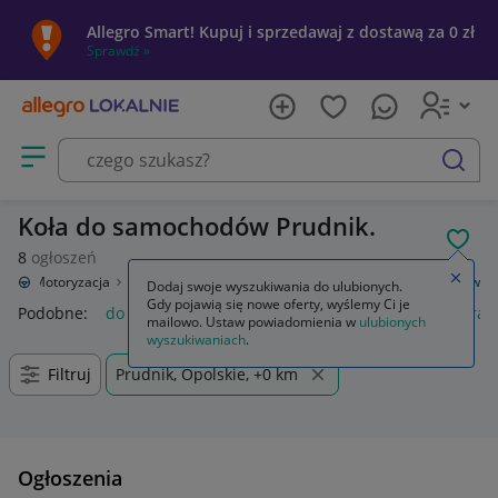
Allegro Smart! Kupuj i sprzedawaj z dostawą za 0 zł
Sprawdź »
Otwórz menu z kategoriami
szukaj
Koła do samochodów Prudnik.
POL
8
ogłoszeń
Zamkn
nie
Motoryzacja
Opony i felgi
Koła (felgi z oponami)
Do samochodów
Dodaj swoje wyszukiwania do ulubionych.
Gdy pojawią się nowe oferty, wyślemy Ci je
Podobne:
do samochodów
gaśnica samochodowa
kamera 
mailowo. Ustaw powiadomienia w
ulubionych
wyszukiwaniach
.
Filtruj
Prudnik, Opolskie, +0 km
Ogłoszenia