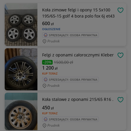
Koła zimowe felgi i opony 15 5x100
OBSE
195/65-15 golf 4 bora polo fox 6j et43
600
zł
OGŁOSZENIE
SPRZEDAJĄCY: OSOBA PRYWATNA
Prudnik
Felgi z oponami całorocznymi Kleber
OBSE
1500
,00 zł
-20%
1 200
zł
KUP TERAZ
SPRZEDAJĄCY: OSOBA PRYWATNA
Prudnik
Koła stalowe z oponami 215/65 R16 .
OBSE
450
zł
KUP TERAZ
SPRZEDAJĄCY: OSOBA PRYWATNA
Prudnik