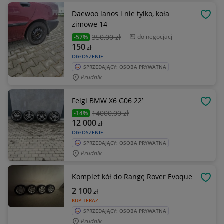
Daewoo lanos i nie tylko, koła
OBSE
zimowe 14
350
,00 zł
do negocjacji
-57%
150
zł
OGŁOSZENIE
SPRZEDAJĄCY: OSOBA PRYWATNA
Prudnik
Felgi BMW X6 G06 22’
OBSE
14000
,00 zł
-14%
12 000
zł
OGŁOSZENIE
SPRZEDAJĄCY: OSOBA PRYWATNA
Prudnik
Komplet kół do Rangę Rover Evoque
OBSE
2 100
zł
KUP TERAZ
SPRZEDAJĄCY: OSOBA PRYWATNA
Prudnik