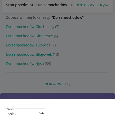
Stan przedmiotu: Do samochodów
Bardzo dobry
Używany
Zobacz w innej lokalizacji
"Do samochodów"
Do samochodów Głuchołazy
(7)
Do samochodów Głubczyce
(6)
Do samochodów Tułowice
(7)
Do samochodów Głogówek
(13)
Do samochodów Nysa
(39)
POKAŻ WIĘCEJ
język