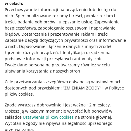
w celach:
Allegro Gadane dla sprzedających
Przechowywanie informacji na urządzeniu lub dostęp do
Allegro Gadane dla kupujących
nich
.
Spersonalizowane reklamy i treści, pomiar reklam i
treści, badanie odbiorców i ulepszanie usług
.
Zapewnienie
Mapa miejscowości
bezpieczeństwa, zapobieganie oszustwom i naprawianie
błędów
.
Dostarczanie i prezentowanie reklam i treści
.
Informacje prawne
Zapisanie decyzji dotyczących prywatności oraz informowanie
o nich
.
Dopasowanie i łączenie danych z innych źródeł
.
Regulamin
Łączenie różnych urządzeń
.
Identyfikacja urządzeń na
podstawie informacji przesyłanych automatycznie
.
Polityka plików "cookies"
Twoje dane personalne przetwarzamy również w celu
ułatwiania korzystania z naszych stron
Ustawienia plików "cookies"
Cele przetwarzania szczegółowo opisane są w ustawieniach
Udostępnianie lokalizacji
dostępnych pod przyciskiem: “ZMIENIAM ZGODY” i w Polityce
Informacje dla Aktu o Usługach Cyfrowych
plików cookies.
Zgodę wyrażasz dobrowolnie i jest ważna 12 miesięcy.
Pobierz aplikację
Możesz ją w każdym momencie wycofać lub ponowić w
zakładce
Ustawienia plików cookies
na stronie głównej.
Wycofanie zgody nie wpływa na legalność uprzedniego
przetwarzania.