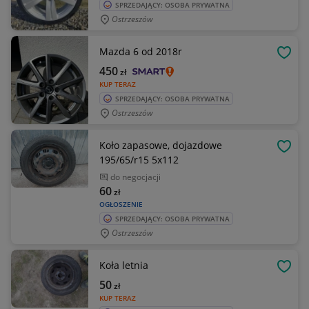
SPRZEDAJĄCY: OSOBA PRYWATNA
Ostrzeszów
Mazda 6 od 2018r
OBSE
450
zł
KUP TERAZ
SPRZEDAJĄCY: OSOBA PRYWATNA
Ostrzeszów
Koło zapasowe, dojazdowe
OBSE
195/65/r15 5x112
do negocjacji
60
zł
OGŁOSZENIE
SPRZEDAJĄCY: OSOBA PRYWATNA
Ostrzeszów
Koła letnia
OBSE
50
zł
KUP TERAZ