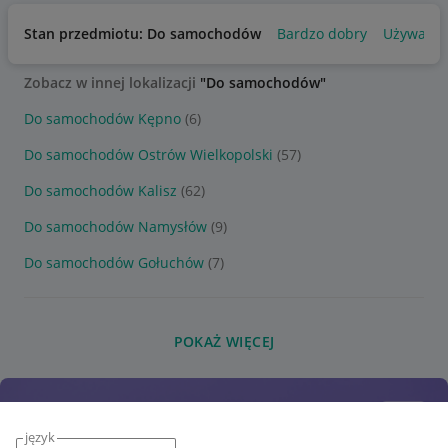
Stan przedmiotu: Do samochodów
Bardzo dobry
Używany
Zobacz w innej lokalizacji
"Do samochodów"
Do samochodów Kępno
(6)
Do samochodów Ostrów Wielkopolski
(57)
Do samochodów Kalisz
(62)
Do samochodów Namysłów
(9)
Do samochodów Gołuchów
(7)
POKAŻ WIĘCEJ
język