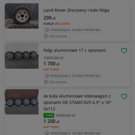
Land Rover Discovery I koło felga
299
zł
AUKCJA Z
ALLEGRO
SPRZEDAJĄCY: OSOBA PRYWATNA
Ostrzeszów
Felgi aluminiowe 17 z oponami
OBSE
1800
,00 zł
1 700
zł
KUP TERAZ
SPRZEDAJĄCY: OSOBA PRYWATNA
Ostrzeszów
4x Koła Aluminiowe Volkswagen z
OBSE
oponami OE 5TA601025 6.5" x 16"
5x112
1400
,00 zł
-14%
1 200
zł
KUP TERAZ
SPRZEDAJĄCY: OSOBA PRYWATNA