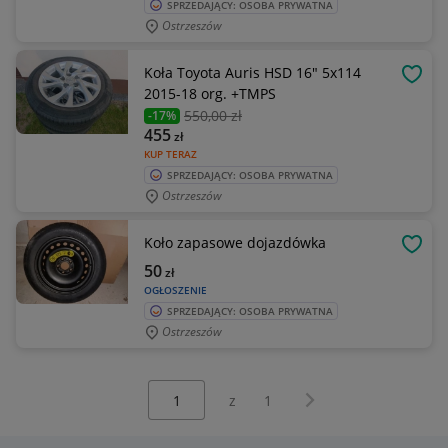
SPRZEDAJĄCY: OSOBA PRYWATNA
Ostrzeszów
Koła Toyota Auris HSD 16" 5x114
OBSE
2015-18 org. +TMPS
550
,00 zł
-17%
455
zł
KUP TERAZ
SPRZEDAJĄCY: OSOBA PRYWATNA
Ostrzeszów
Koło zapasowe dojazdówka
OBSE
50
zł
OGŁOSZENIE
SPRZEDAJĄCY: OSOBA PRYWATNA
Ostrzeszów
Wybierz stronę:
Następna strona
z
1