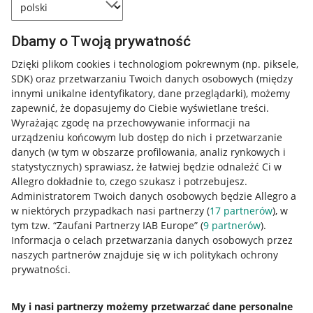
Dbamy o Twoją prywatność
Dzięki plikom cookies i technologiom pokrewnym
(np. piksele,
SDK)
oraz przetwarzaniu Twoich danych osobowych
(między
innymi unikalne identyfikatory, dane przeglądarki)
, możemy
zapewnić, że dopasujemy do Ciebie wyświetlane treści.
Wyrażając zgodę na przechowywanie informacji na
urządzeniu końcowym lub dostęp do nich i przetwarzanie
danych (w tym w obszarze profilowania, analiz rynkowych i
statystycznych) sprawiasz, że łatwiej będzie odnaleźć Ci w
Allegro dokładnie to, czego szukasz i potrzebujesz.
Administratorem Twoich danych osobowych będzie Allegro a
w niektórych przypadkach nasi partnerzy (
17
partnerów
), w
tym tzw. “Zaufani Partnerzy IAB Europe” (
9
partnerów
).
Przydatne informacje
Informacja o celach przetwarzania danych osobowych przez
naszych partnerów znajduje się w ich politykach ochrony
prywatności.
Jak to działa
Napisz do nas
My i nasi partnerzy możemy przetwarzać dane personalne