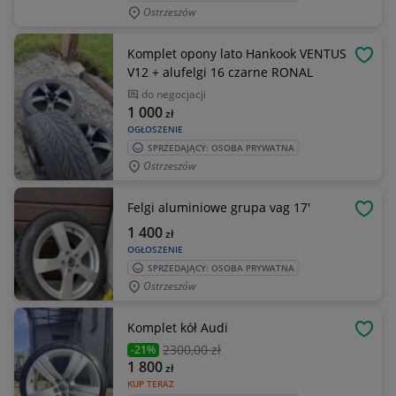
Ostrzeszów
Komplet opony lato Hankook VENTUS
OBSE
V12 + alufelgi 16 czarne RONAL
do negocjacji
1 000
zł
OGŁOSZENIE
SPRZEDAJĄCY: OSOBA PRYWATNA
Ostrzeszów
Felgi aluminiowe grupa vag 17'
OBSE
1 400
zł
OGŁOSZENIE
SPRZEDAJĄCY: OSOBA PRYWATNA
Ostrzeszów
Komplet kół Audi
OBSE
2300
,00 zł
-21%
1 800
zł
KUP TERAZ