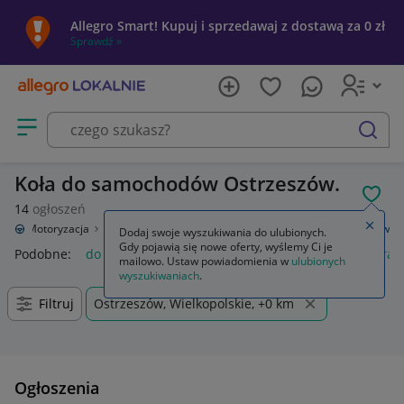
Allegro Smart! Kupuj i sprzedawaj z dostawą za 0 zł
Sprawdź »
Otwórz menu z kategoriami
szukaj
Koła do samochodów Ostrzeszów.
POL
14
ogłoszeń
Zamkn
nie
Motoryzacja
Opony i felgi
Koła (felgi z oponami)
Do samochodów
Dodaj swoje wyszukiwania do ulubionych.
Gdy pojawią się nowe oferty, wyślemy Ci je
Podobne:
do samochodów
gaśnica samochodowa
kamera 
mailowo. Ustaw powiadomienia w
ulubionych
wyszukiwaniach
.
Filtruj
Ostrzeszów, Wielkopolskie, +0 km
Ogłoszenia