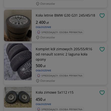
Ostrzeszów
Koła letnie BMW G30 G31 245/45/18
OBSE
2 400
zł
OGŁOSZENIE
SPRZEDAJĄCY: OSOBA PRYWATNA
Ostrzeszów
Komplet kół zimowych 205/55/R16
OBSE
od renault scenic 2 laguna koła
opony
500
zł
OGŁOSZENIE
SPRZEDAJĄCY: OSOBA PRYWATNA
Ostrzeszów
Koła zimowe 5x112 r15
OBSE
450
zł
OGŁOSZENIE
SPRZEDAJĄCY: OSOBA PRYWATNA