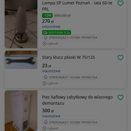
Lampa SP Lumet Poznań - lata 60-te
OBSE
PRL
300
,00 zł
-10%
270
zł
OGŁOSZENIE
DOSTAWA 0 ZŁ
SPRZEDAJĄCY: OSOBA PRYWATNA
Lębork
Stary klucz płaski W 75/125
OBSE
23
zł
OGŁOSZENIE
SPRZEDAJĄCY: OSOBA PRYWATNA
Lębork
Piec kaflowy zabytkowy do wlasnego
OBSE
demontazu
300
zł
OGŁOSZENIE
SPRZEDAJĄCY: OSOBA PRYWATNA
Lębork