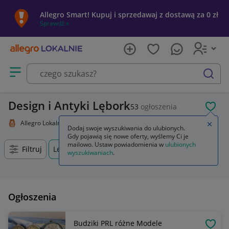
Allegro Smart! Kupuj i sprzedawaj z dostawą za 0 zł
Sprawdź »
Otwórz menu z kategoriami
szukaj
Design i Antyki Lębork
53
ogłoszenia
POL
Allegro Lokalnie
Kolekcje i sztuka
Design i Antyki
Zamkn
Dodaj swoje wyszukiwania do ulubionych.
Gdy pojawią się nowe oferty, wyślemy Ci je
mailowo. Ustaw powiadomienia w
ulubionych
Filtruj
Lębork, Pomorskie, +0 km
wyszukiwaniach
.
Ogłoszenia
Budziki PRL różne Modele
OBSE