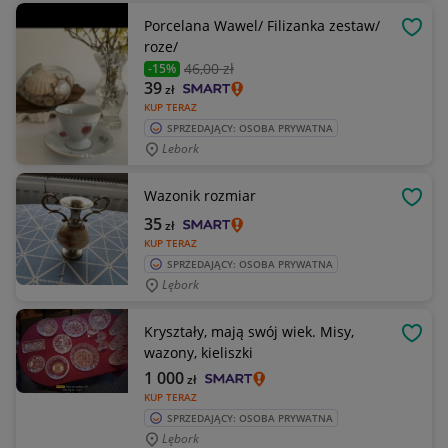
Porcelana Wawel/ Filizanka zestaw/
OBSE
roze/
46
,00 zł
-15%
39
zł
KUP TERAZ
SPRZEDAJĄCY: OSOBA PRYWATNA
Lebork
Wazonik rozmiar
OBSE
35
zł
KUP TERAZ
SPRZEDAJĄCY: OSOBA PRYWATNA
Lębork
Kryształy, mają swój wiek. Misy,
OBSE
wazony, kieliszki
1 000
zł
KUP TERAZ
SPRZEDAJĄCY: OSOBA PRYWATNA
Lębork