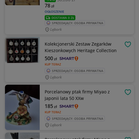
78
zł
OGŁOSZENIE
DOSTAWA 0 ZŁ
SPRZEDAJĄCY: OSOBA PRYWATNA
Lębork
Kolekcjonerski Zestaw Zegarków
OBSE
Kieszonkowych Heritage Collection
500
zł
KUP TERAZ
SPRZEDAJĄCY: OSOBA PRYWATNA
Lębork
Porcelanowy ptak firmy Miyao z
OBSE
Japonii lata 50 XXw
185
zł
KUP TERAZ
SPRZEDAJĄCY: OSOBA PRYWATNA
Lębork