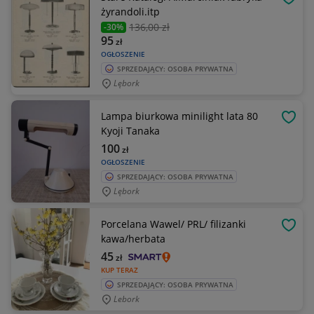
OBSE
żyrandoli.itp
136
,00 zł
-30%
95
zł
OGŁOSZENIE
SPRZEDAJĄCY: OSOBA PRYWATNA
Lębork
Lampa biurkowa minilight lata 80
OBSE
Kyoji Tanaka
100
zł
OGŁOSZENIE
SPRZEDAJĄCY: OSOBA PRYWATNA
Lębork
Porcelana Wawel/ PRL/ filizanki
OBSE
kawa/herbata
45
zł
KUP TERAZ
SPRZEDAJĄCY: OSOBA PRYWATNA
Lebork