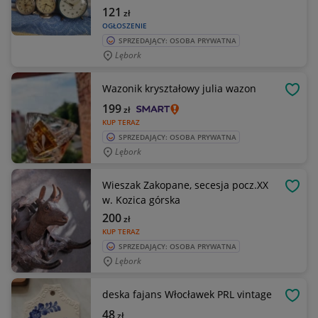
121
zł
OGŁOSZENIE
SPRZEDAJĄCY: OSOBA PRYWATNA
Lębork
Wazonik kryształowy julia wazon
OBSE
199
zł
KUP TERAZ
SPRZEDAJĄCY: OSOBA PRYWATNA
Lębork
Wieszak Zakopane, secesja pocz.XX
OBSE
w. Kozica górska
200
zł
KUP TERAZ
SPRZEDAJĄCY: OSOBA PRYWATNA
Lębork
deska fajans Włocławek PRL vintage
OBSE
48
zł