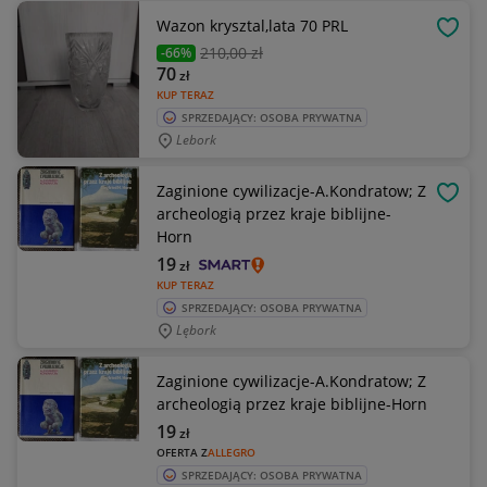
Wazon krysztal,lata 70 PRL
OBSE
210
,00 zł
-66%
70
zł
KUP TERAZ
SPRZEDAJĄCY: OSOBA PRYWATNA
Lebork
Zaginione cywilizacje-A.Kondratow; Z
OBSE
archeologią przez kraje biblijne-
Horn
19
zł
KUP TERAZ
SPRZEDAJĄCY: OSOBA PRYWATNA
Lębork
Zaginione cywilizacje-A.Kondratow; Z
archeologią przez kraje biblijne-Horn
19
zł
OFERTA Z
ALLEGRO
SPRZEDAJĄCY: OSOBA PRYWATNA