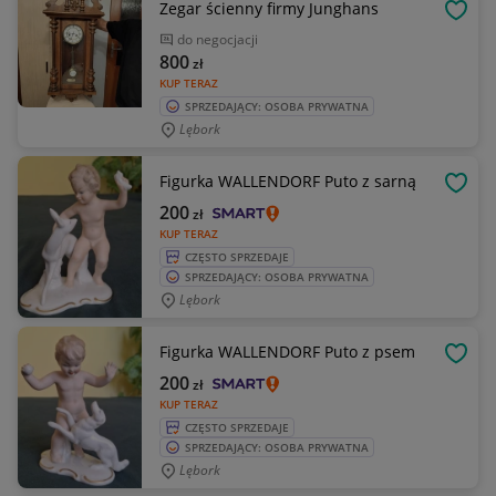
Zegar ścienny firmy Junghans
OBSE
do negocjacji
800
zł
KUP TERAZ
SPRZEDAJĄCY: OSOBA PRYWATNA
Lębork
Figurka WALLENDORF Puto z sarną
OBSE
200
zł
KUP TERAZ
CZĘSTO SPRZEDAJE
SPRZEDAJĄCY: OSOBA PRYWATNA
Lębork
Figurka WALLENDORF Puto z psem
OBSE
200
zł
KUP TERAZ
CZĘSTO SPRZEDAJE
SPRZEDAJĄCY: OSOBA PRYWATNA
Lębork