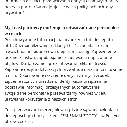
Przydatne informacje
Informacja o celach przetwarzania danych osobowych przez
naszych partnerów znajduje się w ich politykach ochrony
prywatności.
Jak to działa
Napisz do nas
My i nasi partnerzy możemy przetwarzać dane personalne
w celach:
Allegro Gadane dla sprzedających
Przechowywanie informacji na urządzeniu lub dostęp do
Allegro Gadane dla kupujących
nich
.
Spersonalizowane reklamy i treści, pomiar reklam i
treści, badanie odbiorców i ulepszanie usług
.
Zapewnienie
Mapa miejscowości
bezpieczeństwa, zapobieganie oszustwom i naprawianie
błędów
.
Dostarczanie i prezentowanie reklam i treści
.
Informacje prawne
Zapisanie decyzji dotyczących prywatności oraz informowanie
o nich
.
Dopasowanie i łączenie danych z innych źródeł
.
Regulamin
Łączenie różnych urządzeń
.
Identyfikacja urządzeń na
podstawie informacji przesyłanych automatycznie
.
Polityka plików "cookies"
Twoje dane personalne przetwarzamy również w celu
ułatwiania korzystania z naszych stron
Ustawienia plików "cookies"
Cele przetwarzania szczegółowo opisane są w ustawieniach
Udostępnianie lokalizacji
dostępnych pod przyciskiem: “ZMIENIAM ZGODY” i w Polityce
Informacje dla Aktu o Usługach Cyfrowych
plików cookies.