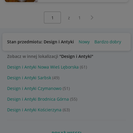
Wybierz stronę:
Następna strona
z
1
Stan przedmiotu: Design i Antyki
Nowy
Bardzo dobry
Uż
Zobacz w innej lokalizacji
"Design i Antyki"
Design i Antyki Nowa Wieś Lęborska
(61)
Design i Antyki Sarbsk
(49)
Design i Antyki Czymanowo
(51)
Design i Antyki Brodnica Górna
(55)
Design i Antyki Kościerzyna
(63)