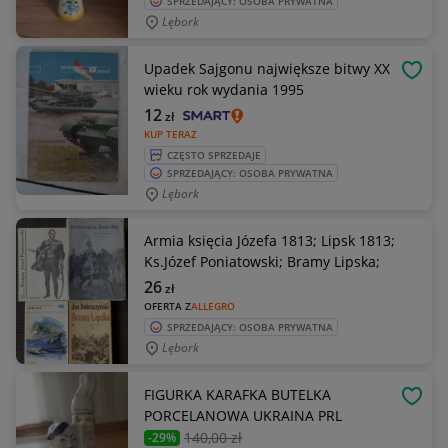
SPRZEDAJĄCY: OSOBA PRYWATNA
Lębork
Upadek Sajgonu największe bitwy XX
OBSE
wieku rok wydania 1995
12
zł
KUP TERAZ
CZĘSTO SPRZEDAJE
SPRZEDAJĄCY: OSOBA PRYWATNA
Lębork
Armia księcia Józefa 1813; Lipsk 1813;
Ks.Józef Poniatowski; Bramy Lipska;
26
zł
OFERTA Z
ALLEGRO
SPRZEDAJĄCY: OSOBA PRYWATNA
Lębork
FIGURKA KARAFKA BUTELKA
OBSE
PORCELANOWA UKRAINA PRL
140
,00 zł
-29%