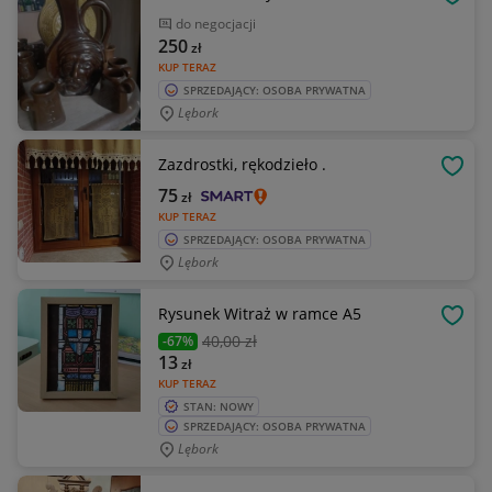
OBSE
do negocjacji
250
zł
KUP TERAZ
SPRZEDAJĄCY: OSOBA PRYWATNA
Lębork
Zazdrostki, rękodzieło .
OBSE
75
zł
KUP TERAZ
SPRZEDAJĄCY: OSOBA PRYWATNA
Lębork
Rysunek Witraż w ramce A5
OBSE
40
,00 zł
-67%
13
zł
KUP TERAZ
STAN: NOWY
SPRZEDAJĄCY: OSOBA PRYWATNA
Lębork