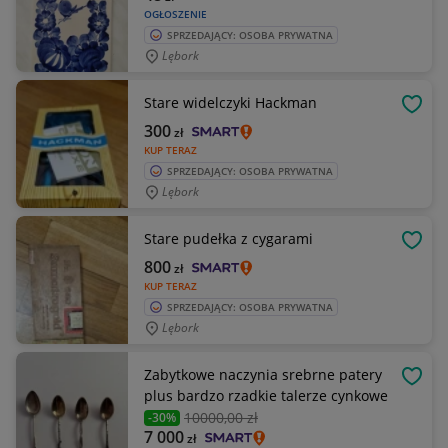
OGŁOSZENIE
SPRZEDAJĄCY: OSOBA PRYWATNA
Lębork
Stare widelczyki Hackman
OBSE
300
zł
KUP TERAZ
SPRZEDAJĄCY: OSOBA PRYWATNA
Lębork
Stare pudełka z cygarami
OBSE
800
zł
KUP TERAZ
SPRZEDAJĄCY: OSOBA PRYWATNA
Lębork
Zabytkowe naczynia srebrne patery
OBSE
plus bardzo rzadkie talerze cynkowe
10000
,00 zł
-30%
7 000
zł