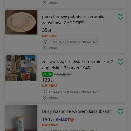
Lębork
porcelanowy półmisek, ceramika
OBSE
zabytkowa CHODZIEŻ
35
zł
KUP TERAZ
SPRZEDAJĄCY: OSOBA PRYWATNA
Lębork
zestaw książek , książki niemieckie, 2
OBSE
angielskie, 7 sprzed1945
149
,00 zł
-13%
129
zł
KUP TERAZ
SPRZEDAJĄCY: OSOBA PRYWATNA
Lębork
Duży wazon ze wzorem kaszubskim
OBSE
150
zł
KUP TERAZ