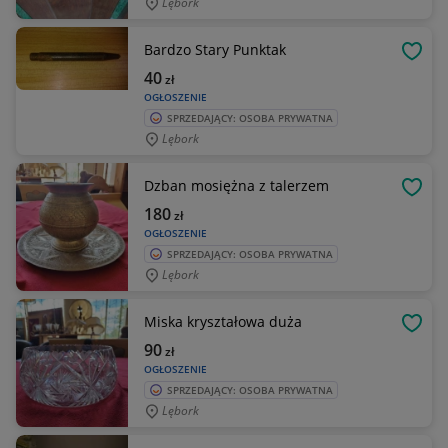
Lębork
Bardzo Stary Punktak
OBSE
40
zł
OGŁOSZENIE
SPRZEDAJĄCY: OSOBA PRYWATNA
Lębork
Dzban mosiężna z talerzem
OBSE
180
zł
OGŁOSZENIE
SPRZEDAJĄCY: OSOBA PRYWATNA
Lębork
Miska kryształowa duża
OBSE
90
zł
OGŁOSZENIE
SPRZEDAJĄCY: OSOBA PRYWATNA
Lębork