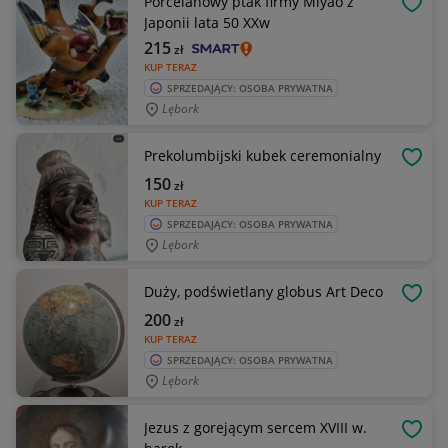
Porcelanowy ptak firmy Miyao z
OBSE
Japonii lata 50 XXw
215
zł
KUP TERAZ
SPRZEDAJĄCY: OSOBA PRYWATNA
Lębork
Prekolumbijski kubek ceremonialny
OBSE
150
zł
KUP TERAZ
SPRZEDAJĄCY: OSOBA PRYWATNA
Lębork
Duży, podświetlany globus Art Deco
OBSE
200
zł
KUP TERAZ
SPRZEDAJĄCY: OSOBA PRYWATNA
Lębork
Jezus z gorejącym sercem XVIII w.
OBSE