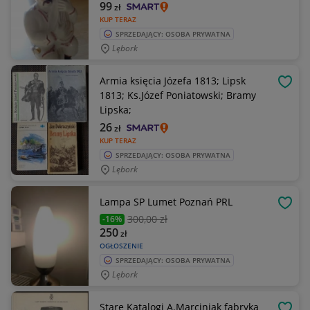
99
zł
KUP TERAZ
SPRZEDAJĄCY: OSOBA PRYWATNA
Lębork
Armia księcia Józefa 1813; Lipsk
OBSE
1813; Ks.Józef Poniatowski; Bramy
Lipska;
26
zł
KUP TERAZ
SPRZEDAJĄCY: OSOBA PRYWATNA
Lębork
Lampa SP Lumet Poznań PRL
OBSE
300
,00 zł
-16%
250
zł
OGŁOSZENIE
SPRZEDAJĄCY: OSOBA PRYWATNA
Lębork
Stare Katalogi A.Marciniak fabryka