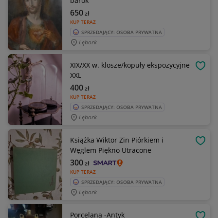
barok
650
zł
KUP TERAZ
SPRZEDAJĄCY: OSOBA PRYWATNA
Lębork
XIX/XX w. klosze/kopuły ekspozycyjne
OBSE
XXL
400
zł
KUP TERAZ
SPRZEDAJĄCY: OSOBA PRYWATNA
Lębork
Książka Wiktor Zin Piórkiem i
OBSE
Węglem Piękno Utracone
300
zł
KUP TERAZ
SPRZEDAJĄCY: OSOBA PRYWATNA
Lębork
Porcelana -Antyk