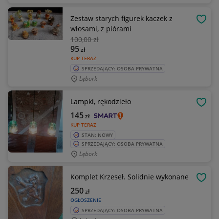
Zestaw starych figurek kaczek z
OBSE
włosami, z piórami
100
,00 zł
95
zł
KUP TERAZ
SPRZEDAJĄCY: OSOBA PRYWATNA
Lębork
Lampki, rękodzieło
OBSE
145
zł
KUP TERAZ
STAN: NOWY
SPRZEDAJĄCY: OSOBA PRYWATNA
Lębork
Komplet Krzeseł. Solidnie wykonane
OBSE
250
zł
OGŁOSZENIE
SPRZEDAJĄCY: OSOBA PRYWATNA