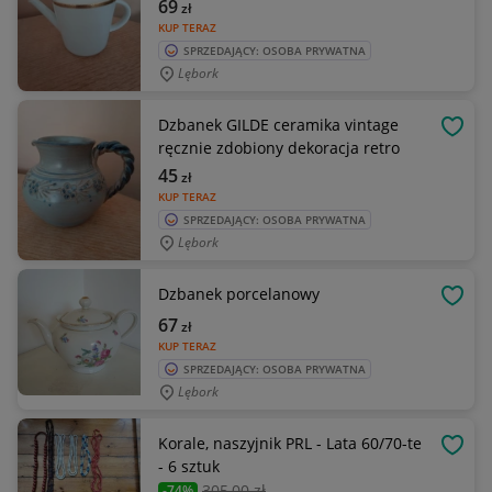
69
zł
KUP TERAZ
SPRZEDAJĄCY: OSOBA PRYWATNA
Lębork
Dzbanek GILDE ceramika vintage
OBSE
ręcznie zdobiony dekoracja retro
45
zł
KUP TERAZ
SPRZEDAJĄCY: OSOBA PRYWATNA
Lębork
Dzbanek porcelanowy
OBSE
67
zł
KUP TERAZ
SPRZEDAJĄCY: OSOBA PRYWATNA
Lębork
Korale, naszyjnik PRL - Lata 60/70-te
OBSE
- 6 sztuk
305
,00 zł
-74%