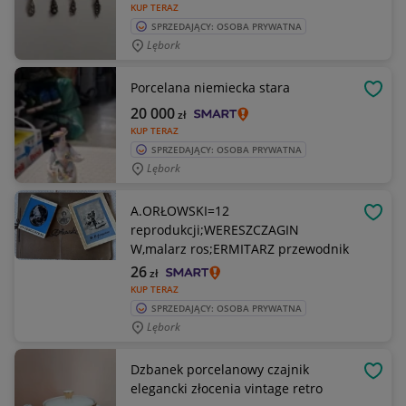
KUP TERAZ
SPRZEDAJĄCY: OSOBA PRYWATNA
Lębork
Porcelana niemiecka stara
OBSE
20 000
zł
KUP TERAZ
SPRZEDAJĄCY: OSOBA PRYWATNA
Lębork
A.ORŁOWSKI=12
OBSE
reprodukcji;WERESZCZAGIN
W,malarz ros;ERMITARZ przewodnik
26
zł
KUP TERAZ
SPRZEDAJĄCY: OSOBA PRYWATNA
Lębork
Dzbanek porcelanowy czajnik
OBSE
elegancki złocenia vintage retro