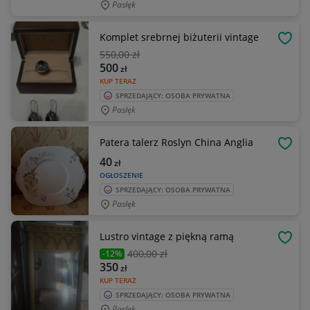
Pasłęk
Komplet srebrnej biżuterii vintage
OBSE
550
,00 zł
500
zł
KUP TERAZ
SPRZEDAJĄCY: OSOBA PRYWATNA
Pasłęk
Patera talerz Roslyn China Anglia
OBSE
40
zł
OGŁOSZENIE
SPRZEDAJĄCY: OSOBA PRYWATNA
Pasłęk
Lustro vintage z piękną ramą
OBSE
400
,00 zł
-12%
350
zł
KUP TERAZ
SPRZEDAJĄCY: OSOBA PRYWATNA
Pasłęk