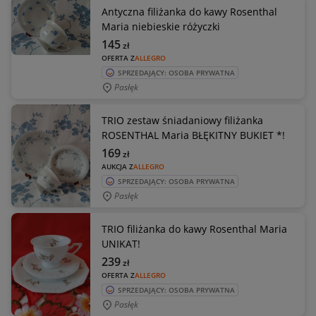
Antyczna filiżanka do kawy Rosenthal
Maria niebieskie różyczki
145
zł
OFERTA Z
ALLEGRO
SPRZEDAJĄCY: OSOBA PRYWATNA
Pasłęk
TRIO zestaw śniadaniowy filiżanka
ROSENTHAL Maria BŁĘKITNY BUKIET *!
169
zł
AUKCJA Z
ALLEGRO
SPRZEDAJĄCY: OSOBA PRYWATNA
Pasłęk
TRIO filiżanka do kawy Rosenthal Maria
UNIKAT!
239
zł
OFERTA Z
ALLEGRO
SPRZEDAJĄCY: OSOBA PRYWATNA
Pasłęk