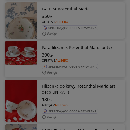
PATERA Rosenthal Maria
350
zł
OFERTA Z
ALLEGRO
SPRZEDAJĄCY: OSOBA PRYWATNA
Pasłęk
Para filiżanek Rosenthal Maria antyk
390
zł
OFERTA Z
ALLEGRO
SPRZEDAJĄCY: OSOBA PRYWATNA
Pasłęk
Filiżanka do kawy Rosenthal Maria art
deco UNIKAT !
180
zł
AUKCJA Z
ALLEGRO
SPRZEDAJĄCY: OSOBA PRYWATNA
Pasłęk