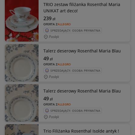
TRIO zestaw filiżanka Rosenthal Maria
UNIKAT art deco!
239
zł
OFERTA Z
ALLEGRO
SPRZEDAJĄCY: OSOBA PRYWATNA
Pasłęk
Talerz deserowy Rosenthal Maria Blau
49
zł
OFERTA Z
ALLEGRO
SPRZEDAJĄCY: OSOBA PRYWATNA
Pasłęk
Talerz deserowy Rosenthal Maria Blau
49
zł
OFERTA Z
ALLEGRO
SPRZEDAJĄCY: OSOBA PRYWATNA
Pasłęk
Trio Filiżanka Rosenthal Isolde antyk !