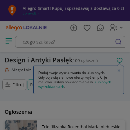
Allegro Smart! Kupuj i sprzedawaj z dostawą za 0 zł
Sprawdź »
Otwórz menu z kategoriami
szukaj
Design i Antyki Pasłęk
109
ogłoszeń
POL
Allegro Lokalnie
Kolekcje i sztuka
Design i Antyki
Zamkn
Dodaj swoje wyszukiwania do ulubionych.
Gdy pojawią się nowe oferty, wyślemy Ci je
mailowo. Ustaw powiadomienia w
ulubionych
Filtruj
Pasłęk, Warmińsko-mazurskie, +0 km
wyszukiwaniach
.
Ogłoszenia
Trio filiżanka Rosenthal Maria niebieskie