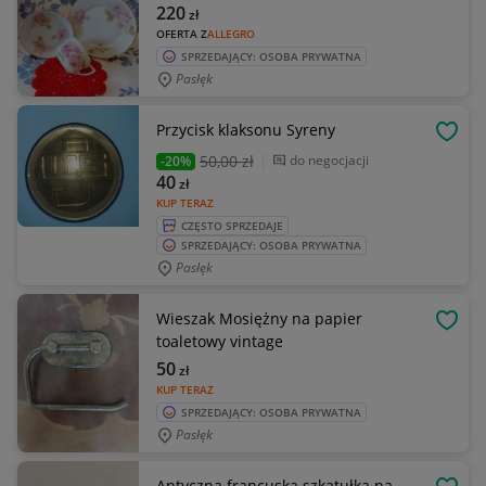
220
zł
OFERTA Z
ALLEGRO
SPRZEDAJĄCY: OSOBA PRYWATNA
Pasłęk
Przycisk klaksonu Syreny
OBSE
50
,00 zł
do negocjacji
-20%
40
zł
KUP TERAZ
CZĘSTO SPRZEDAJE
SPRZEDAJĄCY: OSOBA PRYWATNA
Pasłęk
Wieszak Mosiężny na papier
OBSE
toaletowy vintage
50
zł
KUP TERAZ
SPRZEDAJĄCY: OSOBA PRYWATNA
Pasłęk
Antyczna francuska szkatułka na