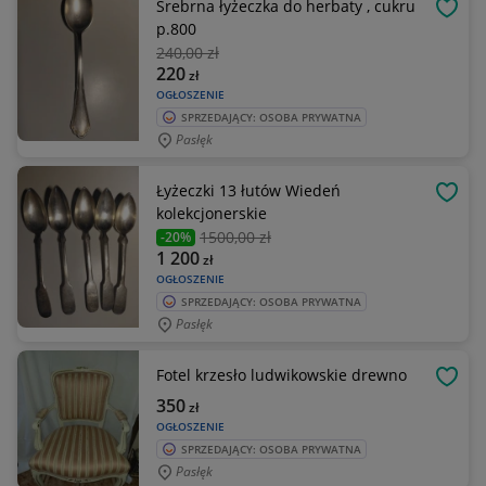
Srebrna łyżeczka do herbaty , cukru
OBSE
p.800
240
,00 zł
220
zł
OGŁOSZENIE
SPRZEDAJĄCY: OSOBA PRYWATNA
Pasłęk
Łyżeczki 13 łutów Wiedeń
OBSE
kolekcjonerskie
1500
,00 zł
-20%
1 200
zł
OGŁOSZENIE
SPRZEDAJĄCY: OSOBA PRYWATNA
Pasłęk
Fotel krzesło ludwikowskie drewno
OBSE
350
zł
OGŁOSZENIE
SPRZEDAJĄCY: OSOBA PRYWATNA
Pasłęk