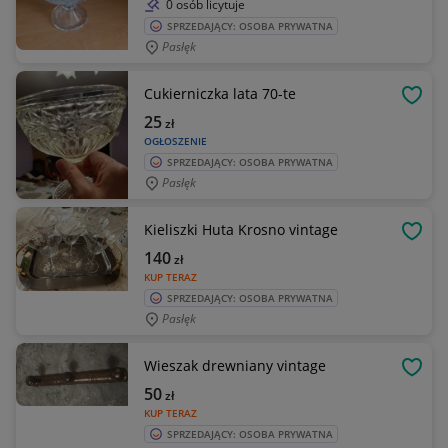
0 osób licytuje
SPRZEDAJĄCY: OSOBA PRYWATNA
Pasłęk
Cukierniczka lata 70-te
OBSE
25
zł
OGŁOSZENIE
SPRZEDAJĄCY: OSOBA PRYWATNA
Pasłęk
Kieliszki Huta Krosno vintage
OBSE
140
zł
KUP TERAZ
SPRZEDAJĄCY: OSOBA PRYWATNA
Pasłęk
Wieszak drewniany vintage
OBSE
50
zł
KUP TERAZ
SPRZEDAJĄCY: OSOBA PRYWATNA