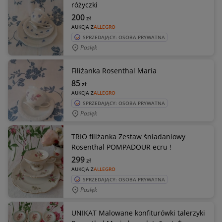
różyczki
200
zł
AUKCJA Z
ALLEGRO
SPRZEDAJĄCY: OSOBA PRYWATNA
Pasłęk
Filiżanka Rosenthal Maria
85
zł
AUKCJA Z
ALLEGRO
SPRZEDAJĄCY: OSOBA PRYWATNA
Pasłęk
TRIO filiżanka Zestaw śniadaniowy
Rosenthal POMPADOUR ecru !
299
zł
AUKCJA Z
ALLEGRO
SPRZEDAJĄCY: OSOBA PRYWATNA
Pasłęk
UNIKAT Malowane konfiturówki talerzyki