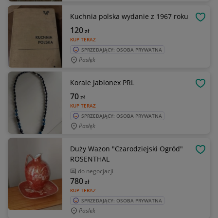
Kuchnia polska wydanie z 1967 roku
OBSE
120
zł
KUP TERAZ
SPRZEDAJĄCY: OSOBA PRYWATNA
Pasłęk
Korale Jablonex PRL
OBSE
70
zł
KUP TERAZ
SPRZEDAJĄCY: OSOBA PRYWATNA
Pasłęk
Duży Wazon "Czarodziejski Ogród"
OBSE
ROSENTHAL
do negocjacji
780
zł
KUP TERAZ
SPRZEDAJĄCY: OSOBA PRYWATNA
Paslek