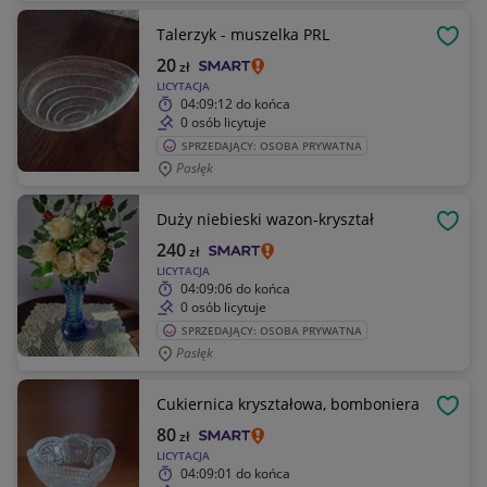
Talerzyk - muszelka PRL
OBSE
20
zł
LICYTACJA
04:09:12
do końca
0 osób licytuje
SPRZEDAJĄCY: OSOBA PRYWATNA
Pasłęk
Duży niebieski wazon-kryształ
OBSE
240
zł
LICYTACJA
04:09:06
do końca
0 osób licytuje
SPRZEDAJĄCY: OSOBA PRYWATNA
Pasłęk
Cukiernica kryształowa, bomboniera
OBSE
80
zł
LICYTACJA
04:09:01
do końca