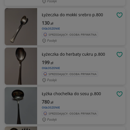
Pasłęk
Łyżeczka do mokki srebro p.800
OBSE
130
zł
OGŁOSZENIE
SPRZEDAJĄCY: OSOBA PRYWATNA
Pasłęk
Łyżeczka do herbaty cukru p.800
OBSE
199
zł
OGŁOSZENIE
SPRZEDAJĄCY: OSOBA PRYWATNA
Pasłęk
Łyżka chochelka do sosu p.800
OBSE
780
zł
OGŁOSZENIE
SPRZEDAJĄCY: OSOBA PRYWATNA
Pasłęk