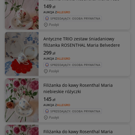
149
zł
AUKCJA Z
ALLEGRO
SPRZEDAJĄCY: OSOBA PRYWATNA
Pasłęk
Antyczne TRIO zestaw śniadaniowy
filiżanka ROSENTHAL Maria Belvedere
299
zł
AUKCJA Z
ALLEGRO
SPRZEDAJĄCY: OSOBA PRYWATNA
Pasłęk
Filiżanka do kawy Rosenthal Maria
niebieskie różyczki
145
zł
AUKCJA Z
ALLEGRO
SPRZEDAJĄCY: OSOBA PRYWATNA
Pasłęk
Filiżanka do kawy Rosenthal Maria