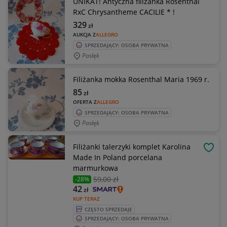
UNIKAT! Antyczna filiżanka Rosenthal
RxC Chrysantheme CACILIE * !
329
zł
AUKCJA Z
ALLEGRO
SPRZEDAJĄCY: OSOBA PRYWATNA
Pasłęk
Filiżanka mokka Rosenthal Maria 1969 r.
85
zł
OFERTA Z
ALLEGRO
SPRZEDAJĄCY: OSOBA PRYWATNA
Pasłęk
Filiżanki talerzyki komplet Karolina
OBSE
Made In Poland porcelana
marmurkowa
59
,00 zł
-28%
42
zł
KUP TERAZ
CZĘSTO SPRZEDAJE
SPRZEDAJĄCY: OSOBA PRYWATNA