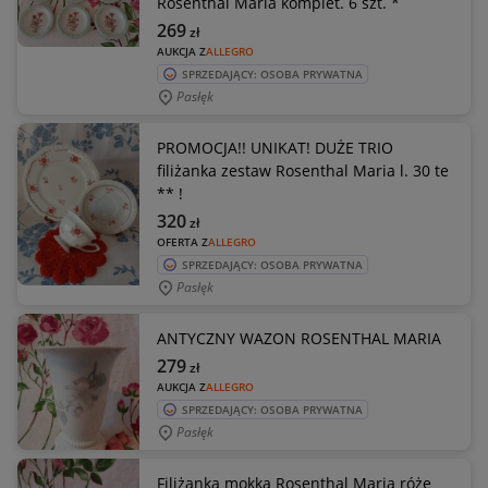
Rosenthal Maria komplet. 6 szt. *
269
zł
AUKCJA Z
ALLEGRO
SPRZEDAJĄCY: OSOBA PRYWATNA
Pasłęk
PROMOCJA!! UNIKAT! DUŻE TRIO
filiżanka zestaw Rosenthal Maria l. 30 te
** !
320
zł
OFERTA Z
ALLEGRO
SPRZEDAJĄCY: OSOBA PRYWATNA
Pasłęk
ANTYCZNY WAZON ROSENTHAL MARIA
279
zł
AUKCJA Z
ALLEGRO
SPRZEDAJĄCY: OSOBA PRYWATNA
Pasłęk
Filiżanka mokka Rosenthal Maria róże