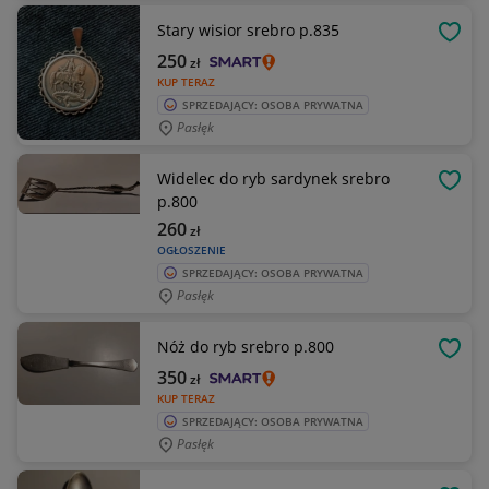
Stary wisior srebro p.835
OBSE
250
zł
KUP TERAZ
SPRZEDAJĄCY: OSOBA PRYWATNA
Pasłęk
Widelec do ryb sardynek srebro
OBSE
p.800
260
zł
OGŁOSZENIE
SPRZEDAJĄCY: OSOBA PRYWATNA
Pasłęk
Nóż do ryb srebro p.800
OBSE
350
zł
KUP TERAZ
SPRZEDAJĄCY: OSOBA PRYWATNA
Pasłęk