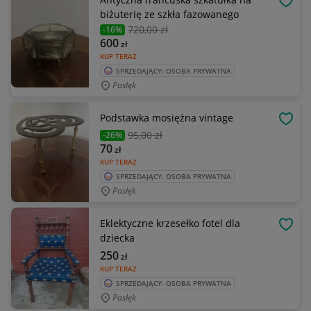
OBSE
biżuterię ze szkła fazowanego
720
,00 zł
-16%
600
zł
KUP TERAZ
SPRZEDAJĄCY: OSOBA PRYWATNA
Pasłęk
Podstawka mosiężna vintage
OBSE
95
,00 zł
-26%
70
zł
KUP TERAZ
SPRZEDAJĄCY: OSOBA PRYWATNA
Pasłęk
Eklektyczne krzesełko fotel dla
OBSE
dziecka
250
zł
KUP TERAZ
SPRZEDAJĄCY: OSOBA PRYWATNA
Pasłęk