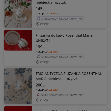
niebieskie różyczki
145
zł
AUKCJA Z
ALLEGRO
SPRZEDAJĄCY: OSOBA PRYWATNA
Pasłęk
Filiżanka do kawy Rosenthal Maria
UNIKAT !
199
zł
AUKCJA Z
ALLEGRO
SPRZEDAJĄCY: OSOBA PRYWATNA
Pasłęk
TRIO ANTYCZNA FILIŻANKA ROSENTHAL
MARIA niebieskie różyczki
200
zł
AUKCJA Z
ALLEGRO
SPRZEDAJĄCY: OSOBA PRYWATNA
Pasłęk