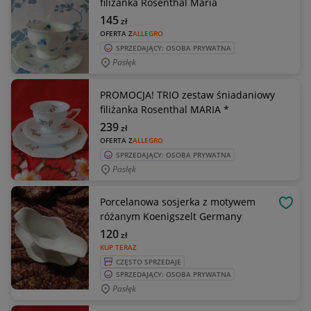
filiżanka Rosenthal Maria
145
zł
OFERTA Z
ALLEGRO
SPRZEDAJĄCY: OSOBA PRYWATNA
Pasłęk
PROMOCJA! TRIO zestaw śniadaniowy
filiżanka Rosenthal MARIA *
239
zł
OFERTA Z
ALLEGRO
SPRZEDAJĄCY: OSOBA PRYWATNA
Pasłęk
Porcelanowa sosjerka z motywem
OBSE
różanym Koenigszelt Germany
120
zł
KUP TERAZ
CZĘSTO SPRZEDAJE
SPRZEDAJĄCY: OSOBA PRYWATNA
Pasłęk