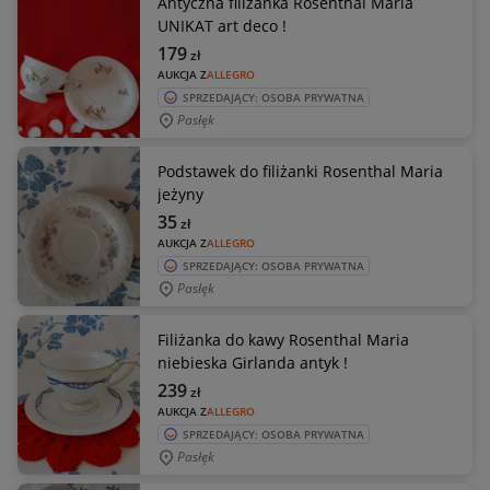
Antyczna filiżanka Rosenthal Maria
UNIKAT art deco !
179
zł
AUKCJA Z
ALLEGRO
SPRZEDAJĄCY: OSOBA PRYWATNA
Pasłęk
Podstawek do filiżanki Rosenthal Maria
jeżyny
35
zł
AUKCJA Z
ALLEGRO
SPRZEDAJĄCY: OSOBA PRYWATNA
Pasłęk
Filiżanka do kawy Rosenthal Maria
niebieska Girlanda antyk !
239
zł
AUKCJA Z
ALLEGRO
SPRZEDAJĄCY: OSOBA PRYWATNA
Pasłęk