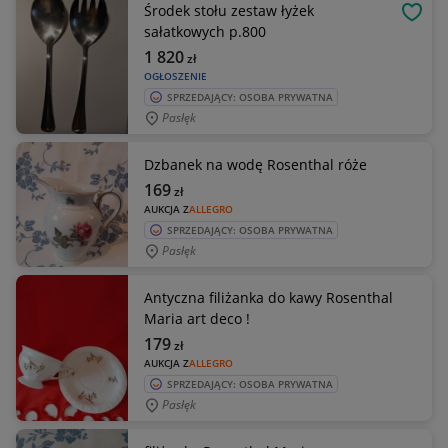
Środek stołu zestaw łyżek
OBSE
sałatkowych p.800
1 820
zł
OGŁOSZENIE
SPRZEDAJĄCY: OSOBA PRYWATNA
Pasłęk
Dzbanek na wodę Rosenthal róże
169
zł
AUKCJA Z
ALLEGRO
SPRZEDAJĄCY: OSOBA PRYWATNA
Pasłęk
Antyczna filiżanka do kawy Rosenthal
Maria art deco !
179
zł
AUKCJA Z
ALLEGRO
SPRZEDAJĄCY: OSOBA PRYWATNA
Pasłęk