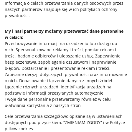
Przydatne informacje
Informacja o celach przetwarzania danych osobowych przez
naszych partnerów znajduje się w ich politykach ochrony
prywatności.
Jak to działa
Napisz do nas
My i nasi partnerzy możemy przetwarzać dane personalne
w celach:
Allegro Gadane dla sprzedających
Przechowywanie informacji na urządzeniu lub dostęp do
Allegro Gadane dla kupujących
nich
.
Spersonalizowane reklamy i treści, pomiar reklam i
treści, badanie odbiorców i ulepszanie usług
.
Zapewnienie
Mapa miejscowości
bezpieczeństwa, zapobieganie oszustwom i naprawianie
błędów
.
Dostarczanie i prezentowanie reklam i treści
.
Informacje prawne
Zapisanie decyzji dotyczących prywatności oraz informowanie
o nich
.
Dopasowanie i łączenie danych z innych źródeł
.
Regulamin
Łączenie różnych urządzeń
.
Identyfikacja urządzeń na
podstawie informacji przesyłanych automatycznie
.
Polityka plików "cookies"
Twoje dane personalne przetwarzamy również w celu
ułatwiania korzystania z naszych stron
Ustawienia plików "cookies"
Cele przetwarzania szczegółowo opisane są w ustawieniach
Udostępnianie lokalizacji
dostępnych pod przyciskiem: “ZMIENIAM ZGODY” i w Polityce
Informacje dla Aktu o Usługach Cyfrowych
plików cookies.