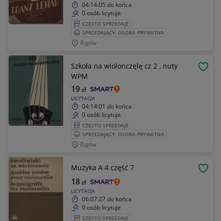
04:14:05
do końca
0 osób licytuje
CZĘSTO SPRZEDAJE
SPRZEDAJĄCY: OSOBA PRYWATNA
Rzgów
Szkoła na wiolonczęlę cz 2 , nuty
OBSE
WPM
19
zł
LICYTACJA
04:14:01
do końca
0 osób licytuje
CZĘSTO SPRZEDAJE
SPRZEDAJĄCY: OSOBA PRYWATNA
Rzgów
Muzyka A 4 część 7
OBSE
18
zł
LICYTACJA
06:07:27
do końca
0 osób licytuje
CZĘSTO SPRZEDAJE