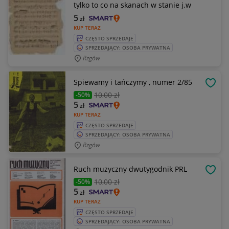
tylko to co na skanach w stanie j.w
5
zł
KUP TERAZ
CZĘSTO SPRZEDAJE
SPRZEDAJĄCY: OSOBA PRYWATNA
Rzgów
Spiewamy i tańczymy , numer 2/85
OBSE
10
,00 zł
-50%
5
zł
KUP TERAZ
CZĘSTO SPRZEDAJE
SPRZEDAJĄCY: OSOBA PRYWATNA
Rzgów
Ruch muzyczny dwutygodnik PRL
OBSE
10
,00 zł
-50%
5
zł
KUP TERAZ
CZĘSTO SPRZEDAJE
SPRZEDAJĄCY: OSOBA PRYWATNA