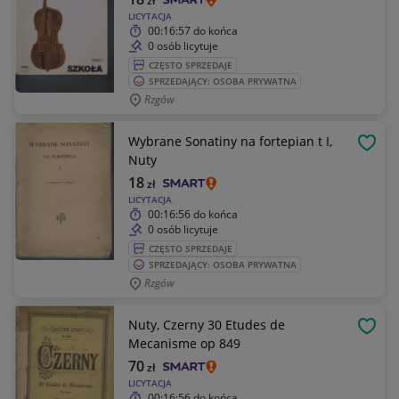
zł
LICYTACJA
00:16:57
do końca
0 osób licytuje
CZĘSTO SPRZEDAJE
SPRZEDAJĄCY: OSOBA PRYWATNA
Rzgów
Wybrane Sonatiny na fortepian t I,
OBSE
Nuty
18
zł
LICYTACJA
00:16:56
do końca
0 osób licytuje
CZĘSTO SPRZEDAJE
SPRZEDAJĄCY: OSOBA PRYWATNA
Rzgów
Nuty, Czerny 30 Etudes de
OBSE
Mecanisme op 849
70
zł
LICYTACJA
00:16:56
do końca