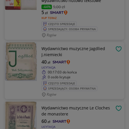
wydawnictwo nutowo tekstowe
9
,00 zł
-44%
5
zł
KUP TERAZ
CZĘSTO SPRZEDAJE
SPRZEDAJĄCY: OSOBA PRYWATNA
Rzgów
Wydawnictwo muzyczne Jagdlied
OBSE
J.niemiecki
40
zł
LICYTACJA
00:17:03
do końca
0 osób licytuje
CZĘSTO SPRZEDAJE
SPRZEDAJĄCY: OSOBA PRYWATNA
Rzgów
Wydawnictwo muzyczne Le Cloches
OBSE
de monastere
60
zł
LICYTACJA