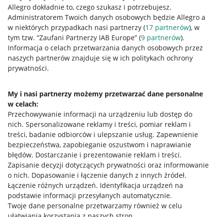
Allegro dokładnie to, czego szukasz i potrzebujesz.
Administratorem Twoich danych osobowych będzie Allegro a
w niektórych przypadkach nasi partnerzy (
17
partnerów
), w
tym tzw. “Zaufani Partnerzy IAB Europe” (
9
partnerów
).
Przydatne informacje
Informacja o celach przetwarzania danych osobowych przez
naszych partnerów znajduje się w ich politykach ochrony
prywatności.
Jak to działa
Napisz do nas
My i nasi partnerzy możemy przetwarzać dane personalne
w celach:
Allegro Gadane dla sprzedających
Przechowywanie informacji na urządzeniu lub dostęp do
Allegro Gadane dla kupujących
nich
.
Spersonalizowane reklamy i treści, pomiar reklam i
treści, badanie odbiorców i ulepszanie usług
.
Zapewnienie
Mapa miejscowości
bezpieczeństwa, zapobieganie oszustwom i naprawianie
błędów
.
Dostarczanie i prezentowanie reklam i treści
.
Informacje prawne
Zapisanie decyzji dotyczących prywatności oraz informowanie
o nich
.
Dopasowanie i łączenie danych z innych źródeł
.
Regulamin
Łączenie różnych urządzeń
.
Identyfikacja urządzeń na
podstawie informacji przesyłanych automatycznie
.
Polityka plików "cookies"
Twoje dane personalne przetwarzamy również w celu
ułatwiania korzystania z naszych stron