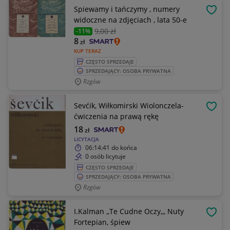
Spiewamy i tańczymy , numery
OBSE
widoczne na zdjęciach , lata 50-e
9
,00 zł
-11%
8
zł
KUP TERAZ
CZĘSTO SPRZEDAJE
SPRZEDAJĄCY: OSOBA PRYWATNA
Rzgów
Sevćik, Wiłkomirski Wiolonczela-
OBSE
ćwiczenia na prawą rękę
18
zł
LICYTACJA
06:14:41
do końca
0 osób licytuje
CZĘSTO SPRZEDAJE
SPRZEDAJĄCY: OSOBA PRYWATNA
Rzgów
I.Kalman ,,Te Cudne Oczy,,, Nuty
OBSE
Fortepian, śpiew