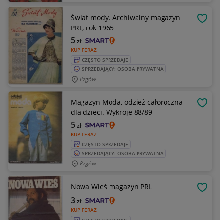
Świat mody. Archiwalny magazyn
OBSE
PRL, rok 1965
5
zł
KUP TERAZ
CZĘSTO SPRZEDAJE
SPRZEDAJĄCY: OSOBA PRYWATNA
Rzgów
Magazyn Moda, odzież całoroczna
OBSE
dla dzieci. Wykroje 88/89
5
zł
KUP TERAZ
CZĘSTO SPRZEDAJE
SPRZEDAJĄCY: OSOBA PRYWATNA
Rzgów
Nowa Wieś magazyn PRL
OBSE
3
zł
KUP TERAZ