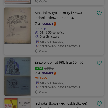
Rzgów
Maj- jak w tytule, nuty i słowa,
OBSE
jednokartkowe B3 do B4
7
zł
LICYTACJA
01:16:59
do końca
0 osób licytuje
CZĘSTO SPRZEDAJE
SPRZEDAJĄCY: OSOBA PRYWATNA
Rzgów
Zeszyty do nut PRL lata 50 i 70
OBSE
9
,00 zł
-22%
7
zł
KUP TERAZ
CZĘSTO SPRZEDAJE
SPRZEDAJĄCY: OSOBA PRYWATNA
Rzgów
Jednokartkowe (jednoskładkowe)
OBSE