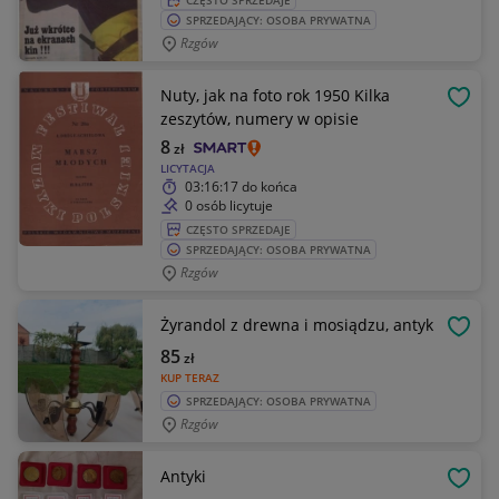
CZĘSTO SPRZEDAJE
SPRZEDAJĄCY: OSOBA PRYWATNA
Rzgów
Nuty, jak na foto rok 1950 Kilka
OBSE
zeszytów, numery w opisie
8
zł
LICYTACJA
03:16:17
do końca
0 osób licytuje
CZĘSTO SPRZEDAJE
SPRZEDAJĄCY: OSOBA PRYWATNA
Rzgów
Żyrandol z drewna i mosiądzu, antyk
OBSE
85
zł
KUP TERAZ
SPRZEDAJĄCY: OSOBA PRYWATNA
Rzgów
Antyki
OBSE