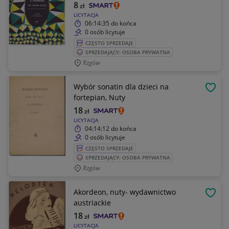
8
zł
LICYTACJA
06:14:35
do końca
0 osób licytuje
CZĘSTO SPRZEDAJE
SPRZEDAJĄCY: OSOBA PRYWATNA
Rzgów
Wybór sonatin dla dzieci na
OBSE
fortepian, Nuty
18
zł
LICYTACJA
04:14:12
do końca
0 osób licytuje
CZĘSTO SPRZEDAJE
SPRZEDAJĄCY: OSOBA PRYWATNA
Rzgów
Akordeon, nuty- wydawnictwo
OBSE
austriackie
18
zł
LICYTACJA