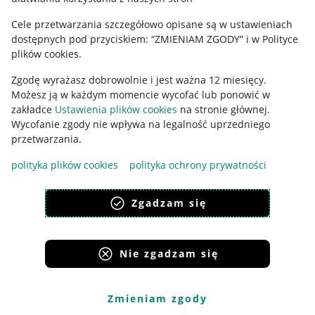
Ustawienia plików "cookies"
Cele przetwarzania szczegółowo opisane są w ustawieniach
Udostępnianie lokalizacji
dostępnych pod przyciskiem: “ZMIENIAM ZGODY” i w Polityce
Informacje dla Aktu o Usługach Cyfrowych
plików cookies.
Zgodę wyrażasz dobrowolnie i jest ważna 12 miesięcy.
Pobierz aplikację
Możesz ją w każdym momencie wycofać lub ponowić w
zakładce
Ustawienia plików cookies
na stronie głównej.
Wycofanie zgody nie wpływa na legalność uprzedniego
przetwarzania.
polityka plików cookies
polityka ochrony prywatności
Zgadzam się
Nie zgadzam się
Korzystanie z serwisu oznacza akceptację
regulaminu
.
Zmieniam zgody