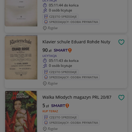
LICYTACJA
05:11:44
do końca
0 osób licytuje
CZĘSTO SPRZEDAJE
SPRZEDAJĄCY: OSOBA PRYWATNA
Rzgów
Klavier schule Eduard Rohde Nuty
OBSE
90
zł
LICYTACJA
05:11:43
do końca
0 osób licytuje
CZĘSTO SPRZEDAJE
SPRZEDAJĄCY: OSOBA PRYWATNA
Rzgów
Walka Młodych magazyn PRL 20/87
OBSE
5
zł
KUP TERAZ
CZĘSTO SPRZEDAJE
SPRZEDAJĄCY: OSOBA PRYWATNA
Rzgów