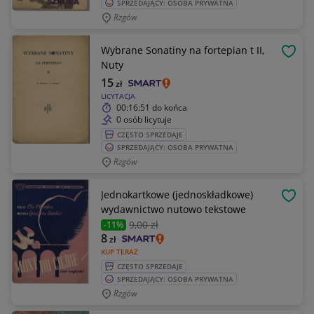
SPRZEDAJĄCY: OSOBA PRYWATNA
Rzgów
Wybrane Sonatiny na fortepian t II,
OBSE
Nuty
15
zł
LICYTACJA
00:16:51
do końca
0 osób licytuje
CZĘSTO SPRZEDAJE
SPRZEDAJĄCY: OSOBA PRYWATNA
Rzgów
Jednokartkowe (jednoskładkowe)
OBSE
wydawnictwo nutowo tekstowe
9
,00 zł
-11%
8
zł
KUP TERAZ
CZĘSTO SPRZEDAJE
SPRZEDAJĄCY: OSOBA PRYWATNA
Rzgów