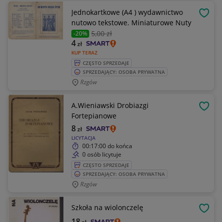
Jednokartkowe (A4 ) wydawnictwo
OBSE
nutowo tekstowe. Miniaturowe Nuty
5
,00 zł
-20%
4
zł
KUP TERAZ
CZĘSTO SPRZEDAJE
SPRZEDAJĄCY: OSOBA PRYWATNA
Rzgów
A.Wieniawski Drobiazgi
OBSE
Fortepianowe
8
zł
LICYTACJA
00:17:00
do końca
0 osób licytuje
CZĘSTO SPRZEDAJE
SPRZEDAJĄCY: OSOBA PRYWATNA
Rzgów
Szkoła na wiolonczelę
OBSE
18