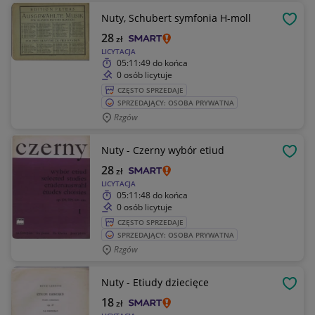
Nuty, Schubert symfonia H-moll
OBSE
28
zł
LICYTACJA
05:11:49
do końca
0 osób licytuje
CZĘSTO SPRZEDAJE
SPRZEDAJĄCY: OSOBA PRYWATNA
Rzgów
Nuty - Czerny wybór etiud
OBSE
28
zł
LICYTACJA
05:11:48
do końca
0 osób licytuje
CZĘSTO SPRZEDAJE
SPRZEDAJĄCY: OSOBA PRYWATNA
Rzgów
Nuty - Etiudy dziecięce
OBSE
18
zł