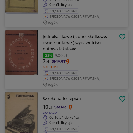
0 osób licytuje
CZĘSTO SPRZEDAJE
SPRZEDAJĄCY: OSOBA PRYWATNA
Rzgów
Jednokartkowe (jednoskładkowe,
OBSE
dwuskładkowe ) wydawnictwo
nutowo tekstowe
9
,00 zł
-22%
7
zł
KUP TERAZ
CZĘSTO SPRZEDAJE
SPRZEDAJĄCY: OSOBA PRYWATNA
Rzgów
Szkoła na fortepian
OBSE
10
zł
LICYTACJA
00:16:54
do końca
0 osób licytuje
CZĘSTO SPRZEDAJE