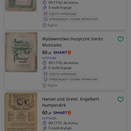
00:17:02
do końca
0 osób licytuje
CZĘSTO SPRZEDAJE
SPRZEDAJĄCY: OSOBA PRYWATNA
Rzgów
Wydawnictwo muzyczne Soires
OBSE
Musicales
60
zł
LICYTACJA
00:17:02
do końca
0 osób licytuje
CZĘSTO SPRZEDAJE
SPRZEDAJĄCY: OSOBA PRYWATNA
Rzgów
Hansel und Gretel. Engelbert
OBSE
Humperdirk
60
zł
LICYTACJA
00:17:01
do końca
0 osób licytuje