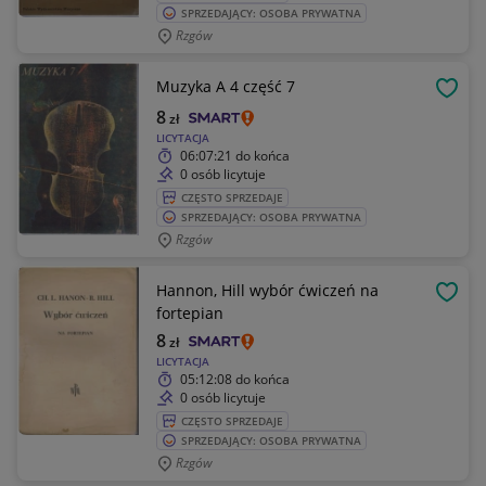
SPRZEDAJĄCY: OSOBA PRYWATNA
Rzgów
Muzyka A 4 część 7
OBSE
8
zł
LICYTACJA
06:07:21
do końca
0 osób licytuje
CZĘSTO SPRZEDAJE
SPRZEDAJĄCY: OSOBA PRYWATNA
Rzgów
Hannon, Hill wybór ćwiczeń na
OBSE
fortepian
8
zł
LICYTACJA
05:12:08
do końca
0 osób licytuje
CZĘSTO SPRZEDAJE
SPRZEDAJĄCY: OSOBA PRYWATNA
Rzgów