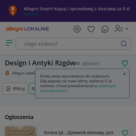
Allegro Smart! Kupuj i sprzedawaj z dostawą za 0 zł
Sprawdź »
Otwórz menu z kategoriami
szukaj
Design i Antyki Rzgów
41
ogłoszeń
POL
Allegro Lokalnie
Kolekcje i sztuka
Design i Antyki
Zamkn
Dodaj swoje wyszukiwania do ulubionych.
Gdy pojawią się nowe oferty, wyślemy Ci je
mailowo. Ustaw powiadomienia w
ulubionych
Filtruj
Rzgów, Wielkopolskie, +0 km
wyszukiwaniach
.
Ogłoszenia
Strona tyt. ,,Śpiewnik domowy, jest
OBSE