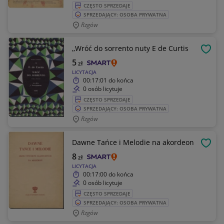
CZĘSTO SPRZEDAJE
SPRZEDAJĄCY: OSOBA PRYWATNA
Rzgów
,,Wróć do sorrento nuty E de Curtis
OBSE
5
zł
LICYTACJA
00:17:01
do końca
0 osób licytuje
CZĘSTO SPRZEDAJE
SPRZEDAJĄCY: OSOBA PRYWATNA
Rzgów
Dawne Tańce i Melodie na akordeon
OBSE
8
zł
LICYTACJA
00:17:00
do końca
0 osób licytuje
CZĘSTO SPRZEDAJE
SPRZEDAJĄCY: OSOBA PRYWATNA
Rzgów