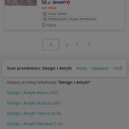
50
zł
KUP TERAZ
STAN: NOWY
SPRZEDAJĄCY: OSOBA PRYWATNA
Rzgów
Wybierz stronę:
Następna strona
z
1
Stan przedmiotu: Design i Antyki
Nowy
Używany
Uszkod
Zobacz w innej lokalizacji
"Design i Antyki"
Design i Antyki Konin
(147)
Design i Antyki Słupca
(209)
Design i Antyki Tomice
(414)
Design i Antyki Pleszew
(110)