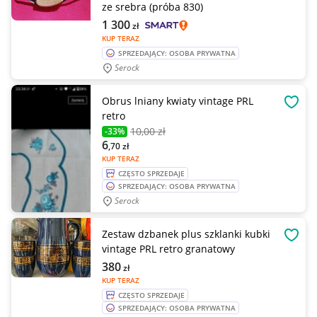
ze srebra (próba 830)
1 300
zł
KUP TERAZ
SPRZEDAJĄCY: OSOBA PRYWATNA
Serock
Obrus lniany kwiaty vintage PRL
OBSE
retro
10
,00 zł
-33%
6
,70
zł
KUP TERAZ
CZĘSTO SPRZEDAJE
SPRZEDAJĄCY: OSOBA PRYWATNA
Serock
Zestaw dzbanek plus szklanki kubki
OBSE
vintage PRL retro granatowy
380
zł
KUP TERAZ
CZĘSTO SPRZEDAJE
SPRZEDAJĄCY: OSOBA PRYWATNA