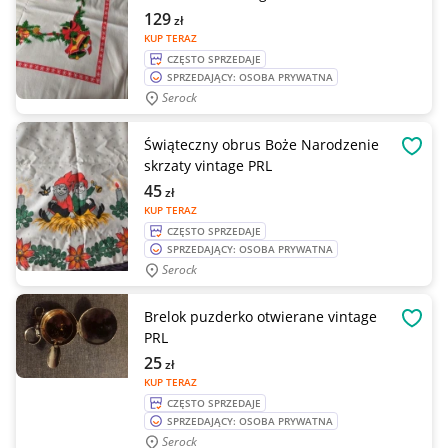
129
zł
KUP TERAZ
CZĘSTO SPRZEDAJE
SPRZEDAJĄCY: OSOBA PRYWATNA
Serock
Świąteczny obrus Boże Narodzenie
OBSE
skrzaty vintage PRL
45
zł
KUP TERAZ
CZĘSTO SPRZEDAJE
SPRZEDAJĄCY: OSOBA PRYWATNA
Serock
Brelok puzderko otwierane vintage
OBSE
PRL
25
zł
KUP TERAZ
CZĘSTO SPRZEDAJE
SPRZEDAJĄCY: OSOBA PRYWATNA
Serock