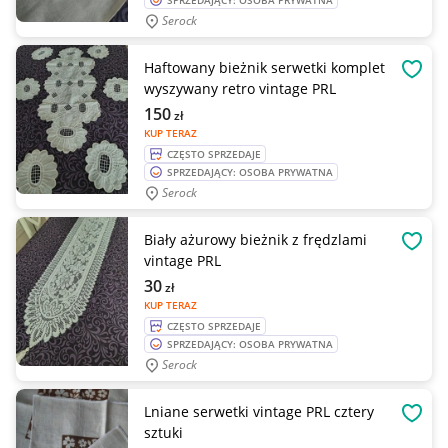
SPRZEDAJĄCY: OSOBA PRYWATNA
Serock
Haftowany bieżnik serwetki komplet
OBSE
wyszywany retro vintage PRL
150
zł
KUP TERAZ
CZĘSTO SPRZEDAJE
SPRZEDAJĄCY: OSOBA PRYWATNA
Serock
Biały ażurowy bieżnik z frędzlami
OBSE
vintage PRL
30
zł
KUP TERAZ
CZĘSTO SPRZEDAJE
SPRZEDAJĄCY: OSOBA PRYWATNA
Serock
Lniane serwetki vintage PRL cztery
OBSE
sztuki