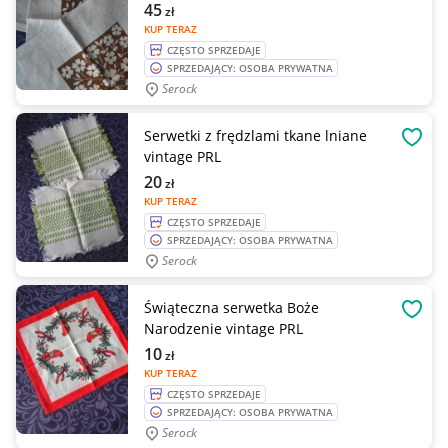
45
zł
KUP TERAZ
CZĘSTO SPRZEDAJE
SPRZEDAJĄCY: OSOBA PRYWATNA
Serock
Serwetki z frędzlami tkane lniane
OBSE
vintage PRL
20
zł
KUP TERAZ
CZĘSTO SPRZEDAJE
SPRZEDAJĄCY: OSOBA PRYWATNA
Serock
Świąteczna serwetka Boże
OBSE
Narodzenie vintage PRL
10
zł
KUP TERAZ
CZĘSTO SPRZEDAJE
SPRZEDAJĄCY: OSOBA PRYWATNA
Serock