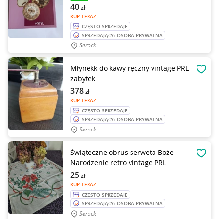
40
zł
KUP TERAZ
CZĘSTO SPRZEDAJE
SPRZEDAJĄCY: OSOBA PRYWATNA
Serock
Młynekk do kawy ręczny vintage PRL
OBSE
zabytek
378
zł
KUP TERAZ
CZĘSTO SPRZEDAJE
SPRZEDAJĄCY: OSOBA PRYWATNA
Serock
Świąteczne obrus serweta Boże
OBSE
Narodzenie retro vintage PRL
25
zł
KUP TERAZ
CZĘSTO SPRZEDAJE
SPRZEDAJĄCY: OSOBA PRYWATNA
Serock