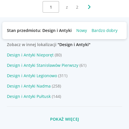
Wybierz stronę:
Następna strona
z
2
Stan przedmiotu: Design i Antyki
Nowy
Bardzo dobry
Uż
Zobacz w innej lokalizacji
"Design i Antyki"
Design i Antyki Nieporęt
(80)
Design i Antyki Stanisławów Pierwszy
(61)
Design i Antyki Legionowo
(311)
Design i Antyki Nadma
(258)
Design i Antyki Pułtusk
(144)
POKAŻ WIĘCEJ