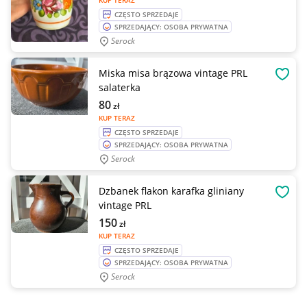
KUP TERAZ
CZĘSTO SPRZEDAJE
SPRZEDAJĄCY: OSOBA PRYWATNA
Serock
Miska misa brązowa vintage PRL
OBSE
salaterka
80
zł
KUP TERAZ
CZĘSTO SPRZEDAJE
SPRZEDAJĄCY: OSOBA PRYWATNA
Serock
Dzbanek flakon karafka gliniany
OBSE
vintage PRL
150
zł
KUP TERAZ
CZĘSTO SPRZEDAJE
SPRZEDAJĄCY: OSOBA PRYWATNA
Serock