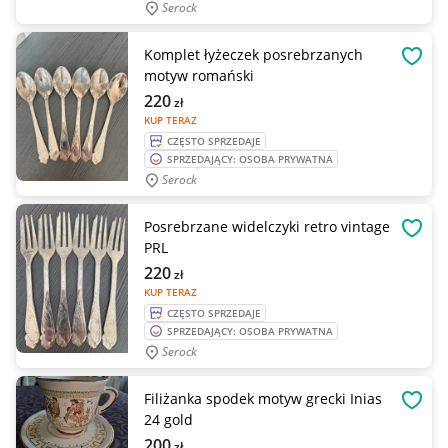
Serock
Komplet łyżeczek posrebrzanych
OBSE
motyw romański
220
zł
KUP TERAZ
CZĘSTO SPRZEDAJE
SPRZEDAJĄCY: OSOBA PRYWATNA
Serock
Posrebrzane widelczyki retro vintage
OBSE
PRL
220
zł
KUP TERAZ
CZĘSTO SPRZEDAJE
SPRZEDAJĄCY: OSOBA PRYWATNA
Serock
Filiżanka spodek motyw grecki Inias
OBSE
24 gold
200
zł