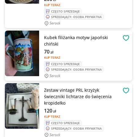
KUP TERAZ
CZĘSTO SPRZEDAJE
SPRZEDAJĄCY: OSOBA PRYWATNA
Serock
Kubek filiżanka motyw japoński
OBSE
chiński
70
zł
KUP TERAZ
CZĘSTO SPRZEDAJE
SPRZEDAJĄCY: OSOBA PRYWATNA
Serock
Zestaw vintage PRL krzyżyk
OBSE
świeczniki lichtarze do święcenia
kropidełko
120
zł
KUP TERAZ
CZĘSTO SPRZEDAJE
SPRZEDAJĄCY: OSOBA PRYWATNA
Serock