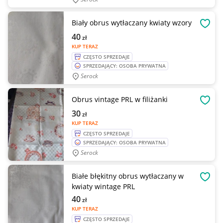
Biały obrus wytłaczany kwiaty wzory
OBSE
40
zł
KUP TERAZ
CZĘSTO SPRZEDAJE
SPRZEDAJĄCY: OSOBA PRYWATNA
Serock
Obrus vintage PRL w filiżanki
OBSE
30
zł
KUP TERAZ
CZĘSTO SPRZEDAJE
SPRZEDAJĄCY: OSOBA PRYWATNA
Serock
Białe błękitny obrus wytłaczany w
OBSE
kwiaty wintage PRL
40
zł
KUP TERAZ
CZĘSTO SPRZEDAJE