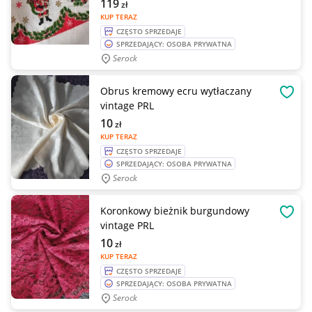
119
zł
KUP TERAZ
CZĘSTO SPRZEDAJE
SPRZEDAJĄCY: OSOBA PRYWATNA
Serock
Obrus kremowy ecru wytłaczany
OBSE
vintage PRL
10
zł
KUP TERAZ
CZĘSTO SPRZEDAJE
SPRZEDAJĄCY: OSOBA PRYWATNA
Serock
Koronkowy bieżnik burgundowy
OBSE
vintage PRL
10
zł
KUP TERAZ
CZĘSTO SPRZEDAJE
SPRZEDAJĄCY: OSOBA PRYWATNA
Serock