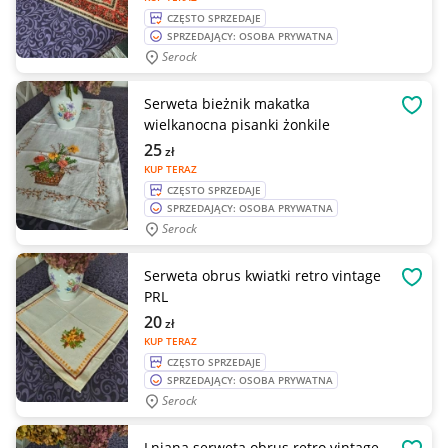
CZĘSTO SPRZEDAJE
SPRZEDAJĄCY: OSOBA PRYWATNA
Serock
Serweta bieżnik makatka
OBSE
wielkanocna pisanki żonkile
25
zł
KUP TERAZ
CZĘSTO SPRZEDAJE
SPRZEDAJĄCY: OSOBA PRYWATNA
Serock
Serweta obrus kwiatki retro vintage
OBSE
PRL
20
zł
KUP TERAZ
CZĘSTO SPRZEDAJE
SPRZEDAJĄCY: OSOBA PRYWATNA
Serock
Lniana serweta obrus retro vintage