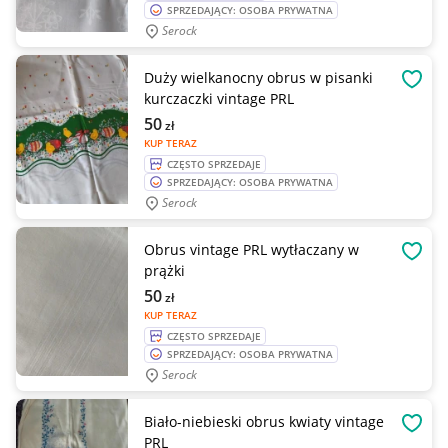
SPRZEDAJĄCY: OSOBA PRYWATNA
Serock
Duży wielkanocny obrus w pisanki
OBSE
kurczaczki vintage PRL
50
zł
KUP TERAZ
CZĘSTO SPRZEDAJE
SPRZEDAJĄCY: OSOBA PRYWATNA
Serock
Obrus vintage PRL wytłaczany w
OBSE
prążki
50
zł
KUP TERAZ
CZĘSTO SPRZEDAJE
SPRZEDAJĄCY: OSOBA PRYWATNA
Serock
Biało-niebieski obrus kwiaty vintage
OBSE
PRL