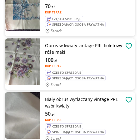
70
zł
KUP TERAZ
CZĘSTO SPRZEDAJE
SPRZEDAJĄCY: OSOBA PRYWATNA
Serock
Obrus w kwiaty vintage PRL fioletowy
OBSE
róże maki
100
zł
KUP TERAZ
CZĘSTO SPRZEDAJE
SPRZEDAJĄCY: OSOBA PRYWATNA
Serock
Biały obrus wytłaczany vintage PRL
OBSE
wzór kwiaty
50
zł
KUP TERAZ
CZĘSTO SPRZEDAJE
SPRZEDAJĄCY: OSOBA PRYWATNA
Serock