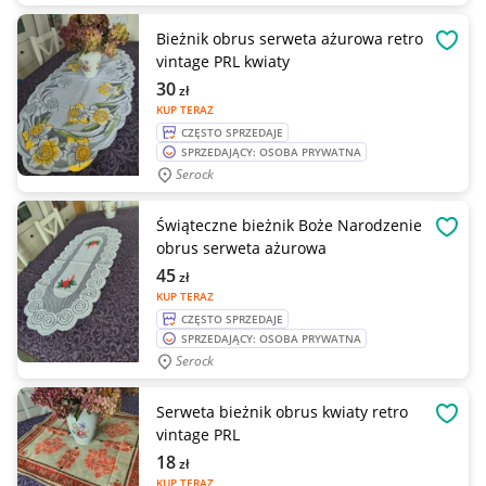
Bieżnik obrus serweta ażurowa retro
OBSE
vintage PRL kwiaty
30
zł
KUP TERAZ
CZĘSTO SPRZEDAJE
SPRZEDAJĄCY: OSOBA PRYWATNA
Serock
Świąteczne bieżnik Boże Narodzenie
OBSE
obrus serweta ażurowa
45
zł
KUP TERAZ
CZĘSTO SPRZEDAJE
SPRZEDAJĄCY: OSOBA PRYWATNA
Serock
Serweta bieżnik obrus kwiaty retro
OBSE
vintage PRL
18
zł
KUP TERAZ