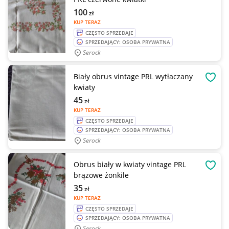
100
zł
KUP TERAZ
CZĘSTO SPRZEDAJE
SPRZEDAJĄCY: OSOBA PRYWATNA
Serock
Biały obrus vintage PRL wytłaczany
OBSE
kwiaty
45
zł
KUP TERAZ
CZĘSTO SPRZEDAJE
SPRZEDAJĄCY: OSOBA PRYWATNA
Serock
Obrus biały w kwiaty vintage PRL
OBSE
brązowe żonkile
35
zł
KUP TERAZ
CZĘSTO SPRZEDAJE
SPRZEDAJĄCY: OSOBA PRYWATNA
Serock