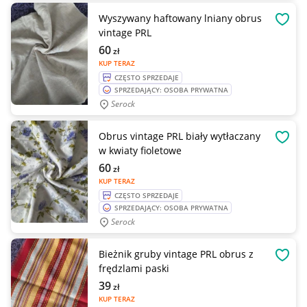
Wyszywany haftowany lniany obrus
OBSE
vintage PRL
60
zł
KUP TERAZ
CZĘSTO SPRZEDAJE
SPRZEDAJĄCY: OSOBA PRYWATNA
Serock
Obrus vintage PRL biały wytłaczany
OBSE
w kwiaty fioletowe
60
zł
KUP TERAZ
CZĘSTO SPRZEDAJE
SPRZEDAJĄCY: OSOBA PRYWATNA
Serock
Bieżnik gruby vintage PRL obrus z
OBSE
frędzlami paski
39
zł
KUP TERAZ