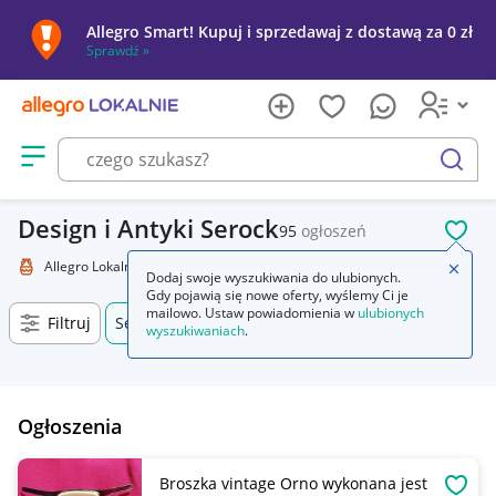
Allegro Smart! Kupuj i sprzedawaj z dostawą za 0 zł
Sprawdź »
Otwórz menu z kategoriami
szukaj
Design i Antyki Serock
95
ogłoszeń
POL
Allegro Lokalnie
Kolekcje i sztuka
Design i Antyki
Zamkn
Dodaj swoje wyszukiwania do ulubionych.
Gdy pojawią się nowe oferty, wyślemy Ci je
mailowo. Ustaw powiadomienia w
ulubionych
Filtruj
Serock, Mazowieckie, +0 km
wyszukiwaniach
.
Ogłoszenia
Broszka vintage Orno wykonana jest
OBSE