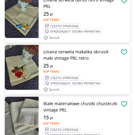
OBSE
PRL
25
zł
KUP TERAZ
CZĘSTO SPRZEDAJE
SPRZEDAJĄCY: OSOBA PRYWATNA
Serock
Lniana serweta makatka obrusik
OBSE
maki vintage PRL retro
25
zł
KUP TERAZ
CZĘSTO SPRZEDAJE
SPRZEDAJĄCY: OSOBA PRYWATNA
Serock
Białe materiałowe chustki chusteczki
OBSE
vintage PRL
15
zł
KUP TERAZ
CZĘSTO SPRZEDAJE