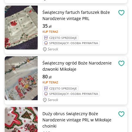
Świąteczny fartuch fartuszek Boże
OBSE
Narodzenie vintage PRL
35
zł
KUP TERAZ
CZĘSTO SPRZEDAJE
SPRZEDAJĄCY: OSOBA PRYWATNA
Serock
Świąteczny ogród Boże Narodzenie
OBSE
dzwonki Mikołaje
80
zł
KUP TERAZ
CZĘSTO SPRZEDAJE
SPRZEDAJĄCY: OSOBA PRYWATNA
Serock
Duży obrus świąteczny Boże
OBSE
Narodzenie vintage PRL w Mikołaje
choinki