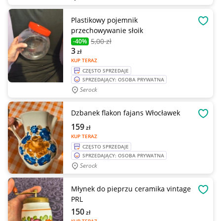
Plastikowy pojemnik
OBSE
przechowywanie słoik
5
,00 zł
-40%
3
zł
KUP TERAZ
CZĘSTO SPRZEDAJE
SPRZEDAJĄCY: OSOBA PRYWATNA
Serock
Dzbanek flakon fajans Włocławek
OBSE
159
zł
KUP TERAZ
CZĘSTO SPRZEDAJE
SPRZEDAJĄCY: OSOBA PRYWATNA
Serock
Młynek do pieprzu ceramika vintage
OBSE
PRL
150
zł