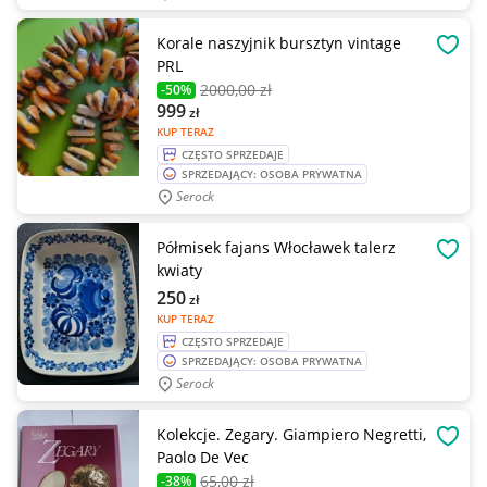
Korale naszyjnik bursztyn vintage
OBSE
PRL
2000
,00 zł
-50%
999
zł
KUP TERAZ
CZĘSTO SPRZEDAJE
SPRZEDAJĄCY: OSOBA PRYWATNA
Serock
Półmisek fajans Włocławek talerz
OBSE
kwiaty
250
zł
KUP TERAZ
CZĘSTO SPRZEDAJE
SPRZEDAJĄCY: OSOBA PRYWATNA
Serock
Kolekcje. Zegary. Giampiero Negretti,
OBSE
Paolo De Vec
65
,00 zł
-38%