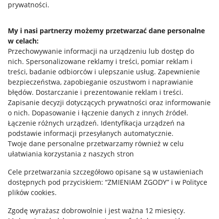
prywatności.
Jak to działa
Napisz do nas
My i nasi partnerzy możemy przetwarzać dane personalne
w celach:
Allegro Gadane dla sprzedających
Przechowywanie informacji na urządzeniu lub dostęp do
Allegro Gadane dla kupujących
nich
.
Spersonalizowane reklamy i treści, pomiar reklam i
treści, badanie odbiorców i ulepszanie usług
.
Zapewnienie
Mapa miejscowości
bezpieczeństwa, zapobieganie oszustwom i naprawianie
błędów
.
Dostarczanie i prezentowanie reklam i treści
.
Informacje prawne
Zapisanie decyzji dotyczących prywatności oraz informowanie
o nich
.
Dopasowanie i łączenie danych z innych źródeł
.
Regulamin
Łączenie różnych urządzeń
.
Identyfikacja urządzeń na
podstawie informacji przesyłanych automatycznie
.
Polityka plików "cookies"
Twoje dane personalne przetwarzamy również w celu
ułatwiania korzystania z naszych stron
Ustawienia plików "cookies"
Cele przetwarzania szczegółowo opisane są w ustawieniach
Udostępnianie lokalizacji
dostępnych pod przyciskiem: “ZMIENIAM ZGODY” i w Polityce
Informacje dla Aktu o Usługach Cyfrowych
plików cookies.
Zgodę wyrażasz dobrowolnie i jest ważna 12 miesięcy.
Pobierz aplikację