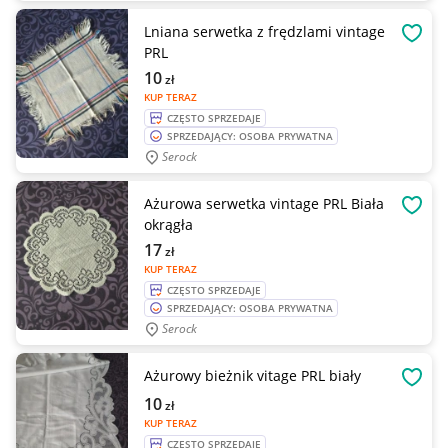
Lniana serwetka z frędzlami vintage
OBSE
PRL
10
zł
KUP TERAZ
CZĘSTO SPRZEDAJE
SPRZEDAJĄCY: OSOBA PRYWATNA
Serock
Ażurowa serwetka vintage PRL Biała
OBSE
okrągła
17
zł
KUP TERAZ
CZĘSTO SPRZEDAJE
SPRZEDAJĄCY: OSOBA PRYWATNA
Serock
Ażurowy bieżnik vitage PRL biały
OBSE
10
zł
KUP TERAZ
CZĘSTO SPRZEDAJE