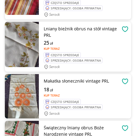
CZĘSTO SPRZEDAJE
SPRZEDAJĄCY: OSOBA PRYWATNA
Serock
Lniany bieżnik obrus na stół vintage
OBSE
PRL
25
zł
KUP TERAZ
CZĘSTO SPRZEDAJE
SPRZEDAJĄCY: OSOBA PRYWATNA
Serock
Makatka słoneczniki vintage PRL
OBSE
18
zł
KUP TERAZ
CZĘSTO SPRZEDAJE
SPRZEDAJĄCY: OSOBA PRYWATNA
Serock
Świąteczny lniany obrus Boże
OBSE
Narodzenie vintage PRL