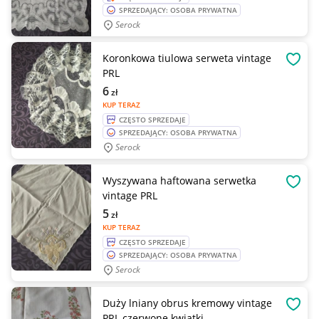
SPRZEDAJĄCY: OSOBA PRYWATNA
Serock
Koronkowa tiulowa serweta vintage
OBSE
PRL
6
zł
KUP TERAZ
CZĘSTO SPRZEDAJE
SPRZEDAJĄCY: OSOBA PRYWATNA
Serock
Wyszywana haftowana serwetka
OBSE
vintage PRL
5
zł
KUP TERAZ
CZĘSTO SPRZEDAJE
SPRZEDAJĄCY: OSOBA PRYWATNA
Serock
Duży lniany obrus kremowy vintage
OBSE
PRL czerwone kwiatki