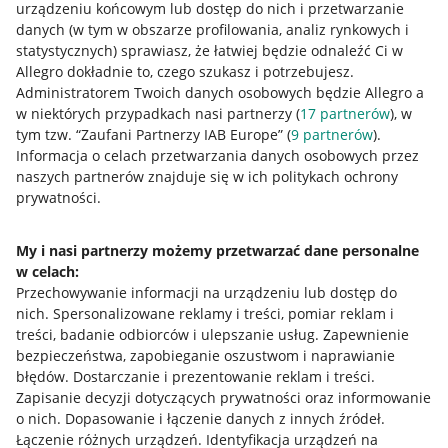
urządzeniu końcowym lub dostęp do nich i przetwarzanie
danych (w tym w obszarze profilowania, analiz rynkowych i
statystycznych) sprawiasz, że łatwiej będzie odnaleźć Ci w
Allegro dokładnie to, czego szukasz i potrzebujesz.
Przydatne informacje
Administratorem Twoich danych osobowych będzie Allegro a
w niektórych przypadkach nasi partnerzy (
17
partnerów
), w
Jak to działa
tym tzw. “Zaufani Partnerzy IAB Europe” (
9
partnerów
).
Informacja o celach przetwarzania danych osobowych przez
Napisz do nas
naszych partnerów znajduje się w ich politykach ochrony
prywatności.
Allegro Gadane dla sprzedających
Allegro Gadane dla kupujących
My i nasi partnerzy możemy przetwarzać dane personalne
Mapa miejscowości
w celach:
Przechowywanie informacji na urządzeniu lub dostęp do
nich
.
Spersonalizowane reklamy i treści, pomiar reklam i
Informacje prawne
treści, badanie odbiorców i ulepszanie usług
.
Zapewnienie
bezpieczeństwa, zapobieganie oszustwom i naprawianie
Regulamin
błędów
.
Dostarczanie i prezentowanie reklam i treści
.
Polityka plików "cookies"
Zapisanie decyzji dotyczących prywatności oraz informowanie
o nich
.
Dopasowanie i łączenie danych z innych źródeł
.
Ustawienia plików "cookies"
Łączenie różnych urządzeń
.
Identyfikacja urządzeń na