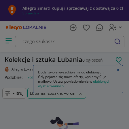
Allegro Smart! Kupuj i sprzedawaj z dostawą za 0 zł
Sprawdź »
Otwórz menu z kategoriami
szukaj
Kolekcje i sztuka Lubania
0
ogłoszeń
POL
Allegro Lokalnie
Kolekcje i sztuka
Zamkn
Dodaj swoje wyszukiwania do ulubionych.
Gdy pojawią się nowe oferty, wyślemy Ci je
Podobne:
kolekcje i sztuka
mailowo. Ustaw powiadomienia w
ulubionych
wyszukiwaniach
.
Filtruj
Lubania, Łódzkie, +0 km