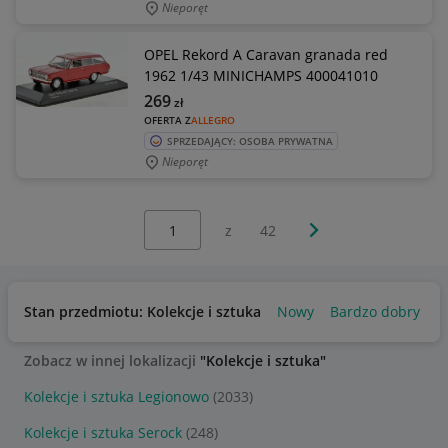
Nieporęt
OPEL Rekord A Caravan granada red
1962 1/43 MINICHAMPS 400041010
269
zł
OFERTA Z
ALLEGRO
SPRZEDAJĄCY: OSOBA PRYWATNA
Nieporęt
Wybierz stronę:
Następna strona
z
42
Stan przedmiotu: Kolekcje i sztuka
Nowy
Bardzo dobry
U
Zobacz w innej lokalizacji
"Kolekcje i sztuka"
Kolekcje i sztuka Legionowo
(2033)
Kolekcje i sztuka Serock
(248)