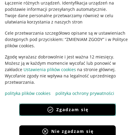
Regulamin
Łączenie różnych urządzeń
.
Identyfikacja urządzeń na
podstawie informacji przesyłanych automatycznie
.
Polityka plików "cookies"
Twoje dane personalne przetwarzamy również w celu
ułatwiania korzystania z naszych stron
Ustawienia plików "cookies"
Cele przetwarzania szczegółowo opisane są w ustawieniach
Udostępnianie lokalizacji
dostępnych pod przyciskiem: “ZMIENIAM ZGODY” i w Polityce
Informacje dla Aktu o Usługach Cyfrowych
plików cookies.
Zgodę wyrażasz dobrowolnie i jest ważna 12 miesięcy.
Pobierz aplikację
Możesz ją w każdym momencie wycofać lub ponowić w
zakładce
Ustawienia plików cookies
na stronie głównej.
Wycofanie zgody nie wpływa na legalność uprzedniego
przetwarzania.
polityka plików cookies
polityka ochrony prywatności
Zgadzam się
Nie zgadzam się
Korzystanie z serwisu oznacza akceptację
regulaminu
.