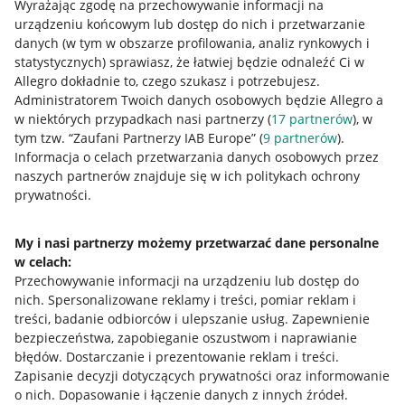
Wyrażając zgodę na przechowywanie informacji na
urządzeniu końcowym lub dostęp do nich i przetwarzanie
danych (w tym w obszarze profilowania, analiz rynkowych i
statystycznych) sprawiasz, że łatwiej będzie odnaleźć Ci w
Allegro dokładnie to, czego szukasz i potrzebujesz.
Administratorem Twoich danych osobowych będzie Allegro a
w niektórych przypadkach nasi partnerzy (
17
partnerów
), w
tym tzw. “Zaufani Partnerzy IAB Europe” (
9
partnerów
).
Przydatne informacje
Informacja o celach przetwarzania danych osobowych przez
naszych partnerów znajduje się w ich politykach ochrony
prywatności.
Jak to działa
Napisz do nas
My i nasi partnerzy możemy przetwarzać dane personalne
w celach:
Allegro Gadane dla sprzedających
Przechowywanie informacji na urządzeniu lub dostęp do
Allegro Gadane dla kupujących
nich
.
Spersonalizowane reklamy i treści, pomiar reklam i
treści, badanie odbiorców i ulepszanie usług
.
Zapewnienie
Mapa miejscowości
bezpieczeństwa, zapobieganie oszustwom i naprawianie
błędów
.
Dostarczanie i prezentowanie reklam i treści
.
Informacje prawne
Zapisanie decyzji dotyczących prywatności oraz informowanie
o nich
.
Dopasowanie i łączenie danych z innych źródeł
.