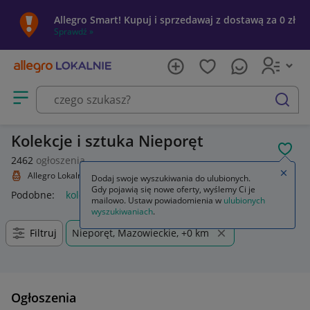
Allegro Smart! Kupuj i sprzedawaj z dostawą za 0 zł
Sprawdź »
Otwórz menu z kategoriami
szukaj
Kolekcje i sztuka Nieporęt
POL
2462
ogłoszenia
Zamkn
Allegro Lokalnie
Kolekcje i sztuka
Dodaj swoje wyszukiwania do ulubionych.
Gdy pojawią się nowe oferty, wyślemy Ci je
Podobne:
kolekcje i sztuka
mailowo. Ustaw powiadomienia w
ulubionych
wyszukiwaniach
.
Filtruj
Nieporęt, Mazowieckie, +0 km
Ogłoszenia