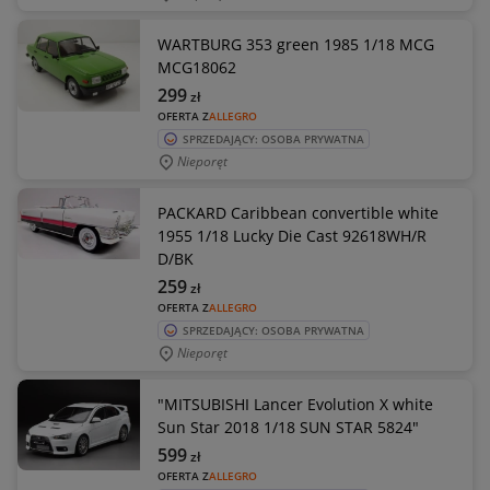
WARTBURG 353 green 1985 1/18 MCG
MCG18062
299
zł
OFERTA Z
ALLEGRO
SPRZEDAJĄCY: OSOBA PRYWATNA
Nieporęt
PACKARD Caribbean convertible white
1955 1/18 Lucky Die Cast 92618WH/R
D/BK
259
zł
OFERTA Z
ALLEGRO
SPRZEDAJĄCY: OSOBA PRYWATNA
Nieporęt
"MITSUBISHI Lancer Evolution X white
Sun Star 2018 1/18 SUN STAR 5824"
599
zł
OFERTA Z
ALLEGRO