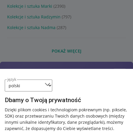
Kolekcje i sztuka Marki
(2390)
Kolekcje i sztuka Radzymin
(797)
Kolekcje i sztuka Nadma
(287)
POKAŻ WIĘCEJ
język
Dbamy o Twoją prywatność
Dzięki plikom cookies i technologiom pokrewnym
(np. piksele,
SDK)
oraz przetwarzaniu Twoich danych osobowych
(między
innymi unikalne identyfikatory, dane przeglądarki)
, możemy
zapewnić, że dopasujemy do Ciebie wyświetlane treści.