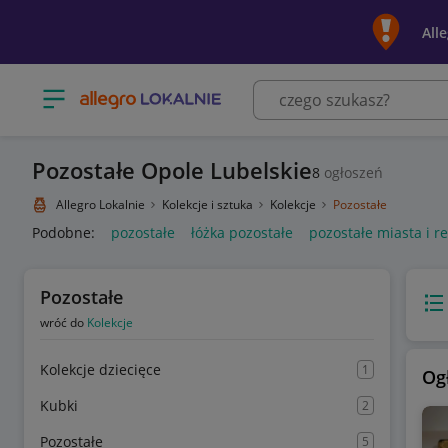
All
Otwórz menu z kategoriami
Pozostałe Opole Lubelskie
8
ogłoszeń
Allegro Lokalnie
Kolekcje i sztuka
Kolekcje
Pozostałe
Podobne:
pozostałe
łóżka pozostałe
pozostałe miasta i r
Pozostałe
Wido
wróć do
Kolekcje
Kolekcje dziecięce
1
Og
Kubki
2
Pozostałe
5