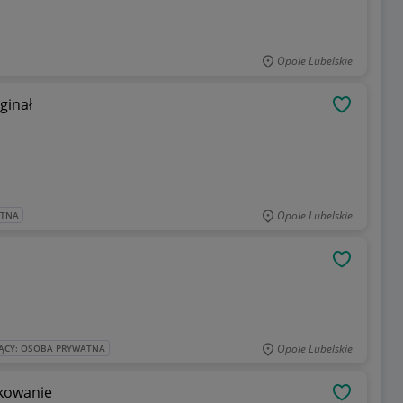
Opole Lubelskie
ginał
OBSERWU
Opole Lubelskie
ATNA
OBSERWU
Opole Lubelskie
ĄCY: OSOBA PRYWATNA
kowanie
OBSERWU