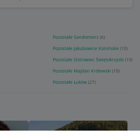
Pozostałe Sandomierz
(6)
Pozostałe Jakubowice Konińskie
(10)
Pozostałe Ostrowiec Świętokrzyski
(19)
Pozostałe Majdan Królewski
(10)
Pozostałe Łuków
(27)