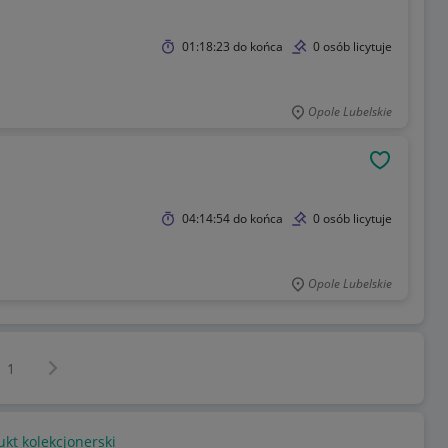
01:18:23
do końca
0 osób licytuje
Opole Lubelskie
OBSERWU
04:14:54
do końca
0 osób licytuje
Opole Lubelskie
Następna strona
z
1
kt kolekcjonerski