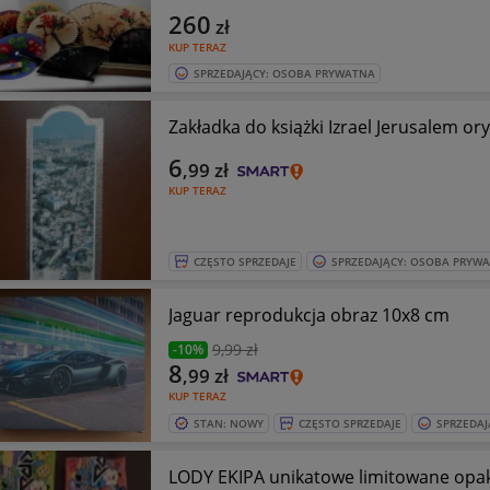
260
zł
KUP TERAZ
SPRZEDAJĄCY: OSOBA PRYWATNA
Zakładka do książki Izrael Jerusalem ory
6
,99
zł
KUP TERAZ
CZĘSTO SPRZEDAJE
SPRZEDAJĄCY: OSOBA PRYW
Jaguar reprodukcja obraz 10x8 cm
9
,99 zł
-10%
8
,99
zł
KUP TERAZ
STAN: NOWY
CZĘSTO SPRZEDAJE
SPRZEDAJ
LODY EKIPA unikatowe limitowane opa