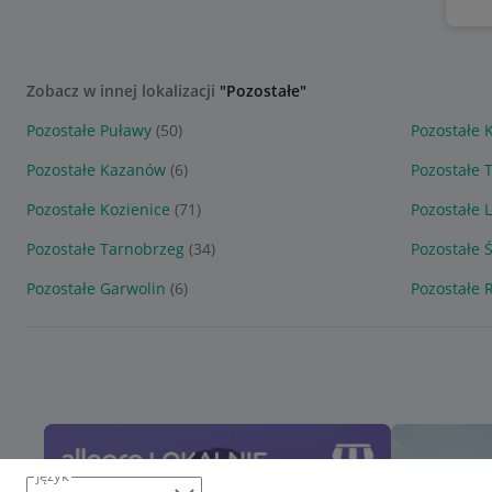
Zobacz w innej lokalizacji
"Pozostałe"
Pozostałe Puławy
(50)
Pozostałe 
Pozostałe Kazanów
(6)
Pozostałe 
Pozostałe Kozienice
(71)
Pozostałe 
Pozostałe Tarnobrzeg
(34)
Pozostałe 
Pozostałe Garwolin
(6)
Pozostałe
język