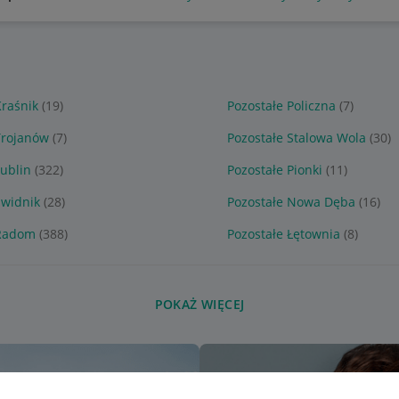
Kraśnik
(19)
Pozostałe Policzna
(7)
Trojanów
(7)
Pozostałe Stalowa Wola
(30)
Lublin
(322)
Pozostałe Pionki
(11)
Świdnik
(28)
Pozostałe Nowa Dęba
(16)
 Radom
(388)
Pozostałe Łętownia
(8)
POKAŻ WIĘCEJ