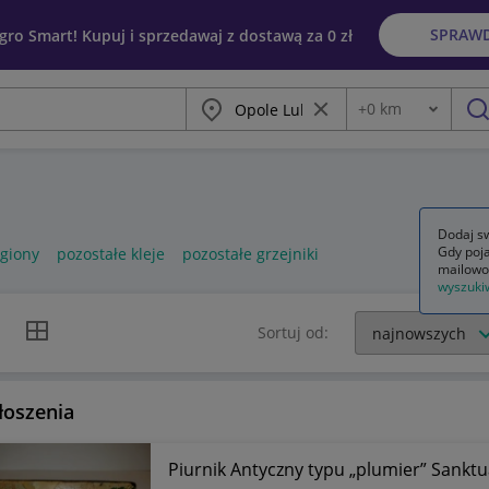
SPRAW
egro Smart! Kupuj i sprzedawaj z dostawą za 0 zł
Miasto
Wyczyść frazę
+
0
km
Odległość
szu
Dodaj sw
Gdy poja
egiony
pozostałe kleje
pozostałe grzejniki
mailowo
wyszuki
k listy
Widok siatki
Sortuj od:
łoszenia
Piurnik Antyczny typu „plumier” Sanktu