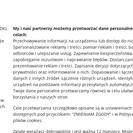
SDK)
My i nasi partnerzy możemy przetwarzać dane personaln
celach:
że
Przechowywanie informacji na urządzeniu lub dostęp do ni
Spersonalizowane reklamy i treści, pomiar reklam i treści, b
odbiorców i ulepszanie usług
.
Zapewnienie bezpieczeństwa,
zapobieganie oszustwom i naprawianie błędów
.
Dostarczani
prezentowanie reklam i treści
.
Zapisanie decyzji dotyczącyc
prywatności oraz informowanie o nich
.
Dopasowanie i łącze
danych z innych źródeł
.
Łączenie różnych urządzeń
.
Identyf
urządzeń na podstawie informacji przesyłanych automatycz
rawne
Pobierz aplikację
Twoje dane personalne przetwarzamy również w celu ułatw
korzystania z naszych stron
zw.
ach
Cele przetwarzania szczegółowo opisane są w ustawieniach
 "cookies"
dostępnych pod przyciskiem: “ZMIENIAM ZGODY” i w Polityc
plików cookies.
ów "cookies"
Zgodę wyrażasz dobrowolnie i jest ważna 12 miesięcy. Może
okalizacji