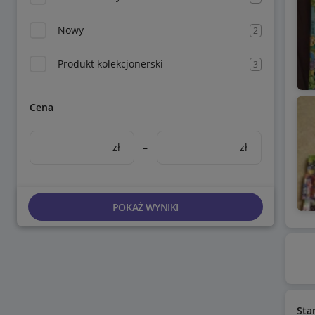
Nowy
2
Produkt kolekcjonerski
3
Cena
zł
–
zł
POKAŻ WYNIKI
Sta