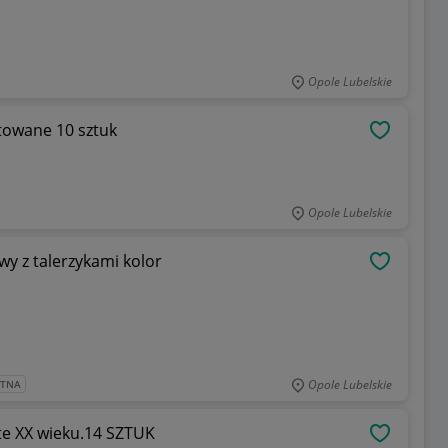
Opole Lubelskie
itowane 10 sztuk
OBSERWU
Opole Lubelskie
y z talerzykami kolor
OBSERWU
Opole Lubelskie
ATNA
0te XX wieku.14 SZTUK
OBSERWU