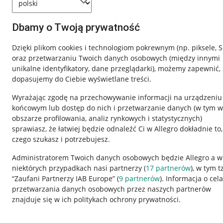
Dbamy o Twoją prywatność
Dzięki plikom cookies i technologiom pokrewnym
(np. piksele, 
oraz przetwarzaniu Twoich danych osobowych
(między innymi
unikalne identyfikatory, dane przeglądarki)
, możemy zapewnić, 
dopasujemy do Ciebie wyświetlane treści.
Wyrażając zgodę na przechowywanie informacji na urządzeniu
końcowym lub dostęp do nich i przetwarzanie danych (w tym w
obszarze profilowania, analiz rynkowych i statystycznych)
sprawiasz, że łatwiej będzie odnaleźć Ci w Allegro dokładnie to,
czego szukasz i potrzebujesz.
Przydatne informacje
Informacje p
Administratorem Twoich danych osobowych będzie Allegro a w
niektórych przypadkach nasi partnerzy (
17
partnerów
), w tym t
Jak to działa
Regulamin
“Zaufani Partnerzy IAB Europe” (
9
partnerów
). Informacja o cel
Napisz do nas
Polityka plików
przetwarzania danych osobowych przez naszych partnerów
znajduje się w ich politykach ochrony prywatności.
Allegro Gadane dla sprzedających
Ustawienia plik
Allegro Gadane dla kupujących
Udostępnianie l