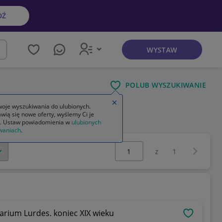
DŹ
WYSTAW
kaj
POLUB WYSZUKIWANIE
Zamknij wskazówkę
oje wyszukiwania do ulubionych.
wią się nowe oferty, wyślemy Ci je
. Ustaw powiadomienia w
ulubionych
waniach
.
Wybierz stronę:
Następna 
z
1
arium Lurdes. koniec XIX wieku
OBSERWU