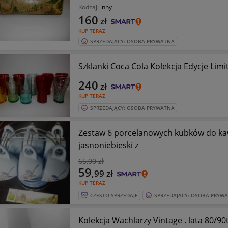
Rodzaj:
inny
160
zł
KUP TERAZ
SPRZEDAJĄCY: OSOBA PRYWATNA
Szklanki Coca Cola Kolekcja Edycje Lim
240
zł
KUP TERAZ
SPRZEDAJĄCY: OSOBA PRYWATNA
Zestaw 6 porcelanowych kubków do kaw
jasnoniebieski z
65
,00 zł
59
,99
zł
KUP TERAZ
CZĘSTO SPRZEDAJE
SPRZEDAJĄCY: OSOBA PRYW
Kolekcja Wachlarzy Vintage . lata 80/9