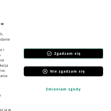
e w
ch
.
adanie
e i
Zgadzam się
h
nie
ikacja
nie
.
Nie zgadzam się
iania
Zmieniam zgody
e
sz ją w