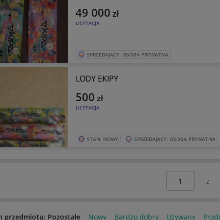
49 000
zł
LICYTACJA
SPRZEDAJĄCY: OSOBA PRYWATNA
LODY EKIPY
500
zł
LICYTACJA
STAN: NOWY
SPRZEDAJĄCY: OSOBA PRYWATNA
Wybierz stronę:
n przedmiotu: Pozostałe
Nowy
Bardzo dobry
Używany
Produ