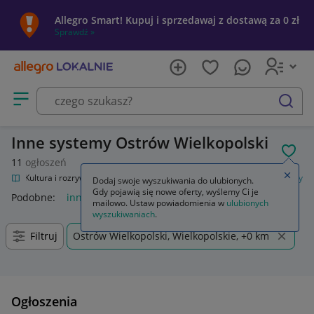
Allegro Smart! Kupuj i sprzedawaj z dostawą za 0 zł
Sprawdź »
Otwórz menu z kategoriami
szukaj
Inne systemy Ostrów Wielkopolski
POL
11
ogłoszeń
Zamkn
lnie
Kultura i rozrywka
Gry
Karciane
Kolekcjonerskie
Inne systemy
Dodaj swoje wyszukiwania do ulubionych.
Gdy pojawią się nowe oferty, wyślemy Ci je
Podobne:
inne systemy
mailowo. Ustaw powiadomienia w
ulubionych
wyszukiwaniach
.
Filtruj
Ostrów Wielkopolski, Wielkopolskie, +0 km
Ogłoszenia