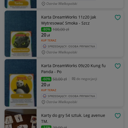
Ostrów Wielkopolski
Karta DreamWorks 11z20 Jak
OBSE
Wytresować Smoka - Szcz
100
,00 zł
-80%
20
zł
KUP TERAZ
SPRZEDAJĄCY: OSOBA PRYWATNA
Ostrów Wielkopolski
Karta DreamWorks 09z20 Kung fu
OBSE
Panda - Po
50
,00 zł
do negocjacji
-60%
20
zł
KUP TERAZ
SPRZEDAJĄCY: OSOBA PRYWATNA
Ostrów Wielkopolski
Karty do gry 54 sztuk. Leg avenue
OBSE
TM.
29
,00 zł
-34%