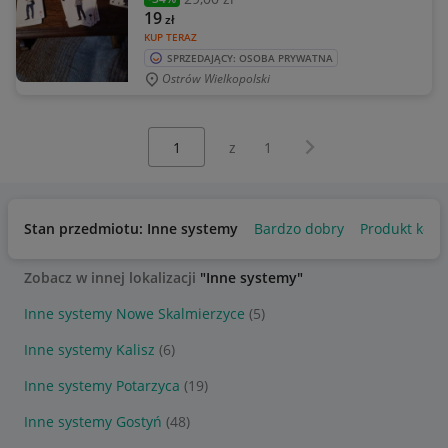
19
zł
KUP TERAZ
SPRZEDAJĄCY: OSOBA PRYWATNA
Ostrów Wielkopolski
Wybierz stronę:
Następna strona
z
1
Stan przedmiotu: Inne systemy
Bardzo dobry
Produkt kole
Zobacz w innej lokalizacji
"Inne systemy"
Inne systemy Nowe Skalmierzyce
(5)
Inne systemy Kalisz
(6)
Inne systemy Potarzyca
(19)
Inne systemy Gostyń
(48)