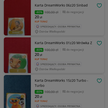
Karta DreamWorks 06z20 Sinbad
OBSE
100
,00 zł
do negocjacji
-80%
20
zł
KUP TERAZ
SPRZEDAJĄCY: OSOBA PRYWATNA
Ostrów Wielkopolski
Karta DreamWorks 01z20 Mrówka Z
OBSE
100
,00 zł
do negocjacji
-80%
20
zł
KUP TERAZ
SPRZEDAJĄCY: OSOBA PRYWATNA
Ostrów Wielkopolski
Karta DreamWorks 15z20 Turbo -
OBSE
Turbo
100
,00 zł
do negocjacji
-80%
20
zł
KUP TERAZ
SPRZEDAJĄCY: OSOBA PRYWATNA