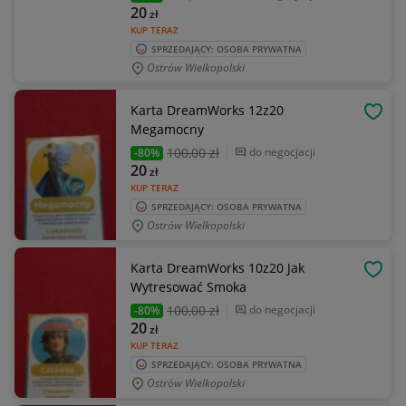
20
zł
KUP TERAZ
SPRZEDAJĄCY: OSOBA PRYWATNA
Ostrów Wielkopolski
Karta DreamWorks 12z20
OBSE
Megamocny
100
,00 zł
do negocjacji
-80%
20
zł
KUP TERAZ
SPRZEDAJĄCY: OSOBA PRYWATNA
Ostrów Wielkopolski
Karta DreamWorks 10z20 Jak
OBSE
Wytresować Smoka
100
,00 zł
do negocjacji
-80%
20
zł
KUP TERAZ
SPRZEDAJĄCY: OSOBA PRYWATNA
Ostrów Wielkopolski