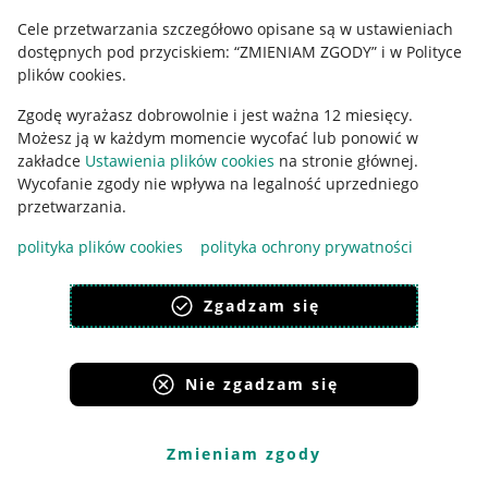
Cele przetwarzania szczegółowo opisane są w ustawieniach
Udostępnianie lokalizacji
dostępnych pod przyciskiem: “ZMIENIAM ZGODY” i w Polityce
Informacje dla Aktu o Usługach Cyfrowych
plików cookies.
Zgodę wyrażasz dobrowolnie i jest ważna 12 miesięcy.
Pobierz aplikację
Możesz ją w każdym momencie wycofać lub ponowić w
zakładce
Ustawienia plików cookies
na stronie głównej.
Wycofanie zgody nie wpływa na legalność uprzedniego
przetwarzania.
polityka plików cookies
polityka ochrony prywatności
Zgadzam się
Nie zgadzam się
Korzystanie z serwisu oznacza akceptację
regulaminu
.
Zmieniam zgody