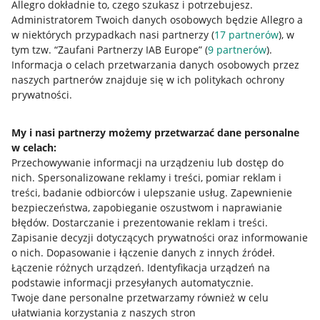
Allegro dokładnie to, czego szukasz i potrzebujesz.
Administratorem Twoich danych osobowych będzie Allegro a
w niektórych przypadkach nasi partnerzy (
17
partnerów
), w
tym tzw. “Zaufani Partnerzy IAB Europe” (
9
partnerów
).
Przydatne informacje
Informacja o celach przetwarzania danych osobowych przez
naszych partnerów znajduje się w ich politykach ochrony
prywatności.
Jak to działa
Napisz do nas
My i nasi partnerzy możemy przetwarzać dane personalne
w celach:
Allegro Gadane dla sprzedających
Przechowywanie informacji na urządzeniu lub dostęp do
Allegro Gadane dla kupujących
nich
.
Spersonalizowane reklamy i treści, pomiar reklam i
treści, badanie odbiorców i ulepszanie usług
.
Zapewnienie
Mapa miejscowości
bezpieczeństwa, zapobieganie oszustwom i naprawianie
błędów
.
Dostarczanie i prezentowanie reklam i treści
.
Informacje prawne
Zapisanie decyzji dotyczących prywatności oraz informowanie
o nich
.
Dopasowanie i łączenie danych z innych źródeł
.
Regulamin
Łączenie różnych urządzeń
.
Identyfikacja urządzeń na
podstawie informacji przesyłanych automatycznie
.
Polityka plików "cookies"
Twoje dane personalne przetwarzamy również w celu
ułatwiania korzystania z naszych stron
Ustawienia plików "cookies"