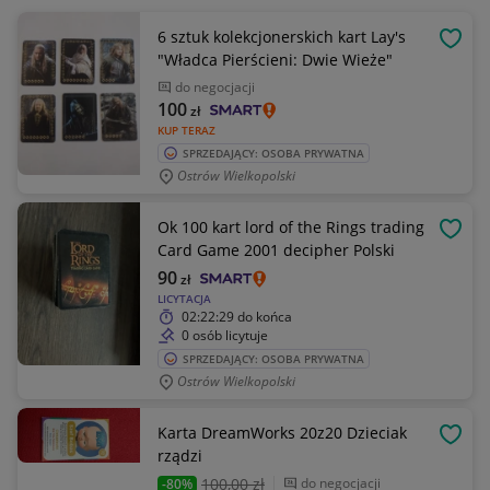
6 sztuk kolekcjonerskich kart Lay's
OBSE
"Władca Pierścieni: Dwie Wieże"
do negocjacji
100
zł
KUP TERAZ
SPRZEDAJĄCY: OSOBA PRYWATNA
Ostrów Wielkopolski
Ok 100 kart lord of the Rings trading
OBSE
Card Game 2001 decipher Polski
90
zł
LICYTACJA
02:22:29
do końca
0 osób licytuje
SPRZEDAJĄCY: OSOBA PRYWATNA
Ostrów Wielkopolski
Karta DreamWorks 20z20 Dzieciak
OBSE
rządzi
100
,00 zł
do negocjacji
-80%