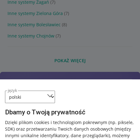
Inne systemy Żagań
(7)
Inne systemy Zielona Góra
(7)
Inne systemy Bolesławiec
(8)
Inne systemy Chojnów
(7)
POKAŻ WIĘCEJ
język
Dbamy o Twoją prywatność
Dzięki plikom cookies i technologiom pokrewnym
(np. piksele,
SDK)
oraz przetwarzaniu Twoich danych osobowych
(między
innymi unikalne identyfikatory, dane przeglądarki)
, możemy