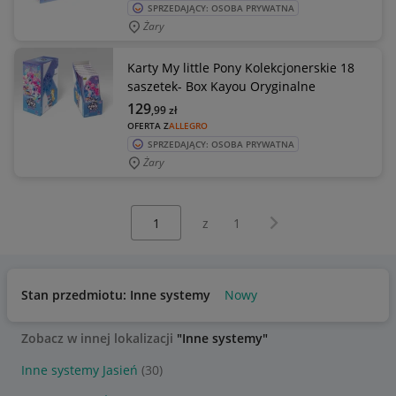
SPRZEDAJĄCY: OSOBA PRYWATNA
Żary
Karty My little Pony Kolekcjonerskie 18
saszetek- Box Kayou Oryginalne
129
,99
zł
OFERTA Z
ALLEGRO
SPRZEDAJĄCY: OSOBA PRYWATNA
Żary
Wybierz stronę:
Następna strona
z
1
Stan przedmiotu: Inne systemy
Nowy
Zobacz w innej lokalizacji
"Inne systemy"
Inne systemy Jasień
(30)