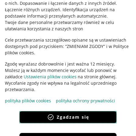
o nich
.
Dopasowanie i łączenie danych z innych źródeł
.
Regulamin
Łączenie różnych urządzeń
.
Identyfikacja urządzeń na
podstawie informacji przesyłanych automatycznie
.
Polityka plików "cookies"
Twoje dane personalne przetwarzamy również w celu
ułatwiania korzystania z naszych stron
Ustawienia plików "cookies"
Cele przetwarzania szczegółowo opisane są w ustawieniach
Udostępnianie lokalizacji
dostępnych pod przyciskiem: “ZMIENIAM ZGODY” i w Polityce
Informacje dla Aktu o Usługach Cyfrowych
plików cookies.
Zgodę wyrażasz dobrowolnie i jest ważna 12 miesięcy.
Pobierz aplikację
Możesz ją w każdym momencie wycofać lub ponowić w
zakładce
Ustawienia plików cookies
na stronie głównej.
Wycofanie zgody nie wpływa na legalność uprzedniego
przetwarzania.
polityka plików cookies
polityka ochrony prywatności
Zgadzam się