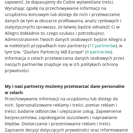
zapewnić, że dopasujemy do Ciebie wyświetlane treści.
Wyrażając zgodę na przechowywanie informacji na
urządzeniu końcowym lub dostęp do nich i przetwarzanie
danych (w tym w obszarze profilowania, analiz rynkowych i
statystycznych) sprawiasz, że łatwiej będzie odnaleźć Ci w
Allegro dokładnie to, czego szukasz i potrzebujesz.
Administratorem Twoich danych osobowych będzie Allegro a
w niektórych przypadkach nasi partnerzy (
17
partnerów
), w
tym tzw. “Zaufani Partnerzy IAB Europe” (
9
partnerów
).
Przydatne informacje
Informacja o celach przetwarzania danych osobowych przez
naszych partnerów znajduje się w ich politykach ochrony
prywatności.
Jak to działa
Napisz do nas
My i nasi partnerzy możemy przetwarzać dane personalne
w celach:
Allegro Gadane dla sprzedających
Przechowywanie informacji na urządzeniu lub dostęp do
Allegro Gadane dla kupujących
nich
.
Spersonalizowane reklamy i treści, pomiar reklam i
treści, badanie odbiorców i ulepszanie usług
.
Zapewnienie
Mapa miejscowości
bezpieczeństwa, zapobieganie oszustwom i naprawianie
błędów
.
Dostarczanie i prezentowanie reklam i treści
.
Informacje prawne
Zapisanie decyzji dotyczących prywatności oraz informowanie