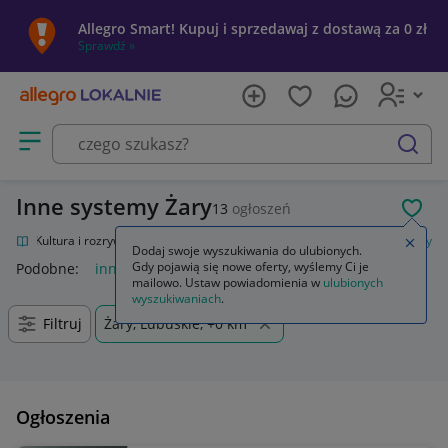
Allegro Smart! Kupuj i sprzedawaj z dostawą za 0 zł
Sprawdź »
Otwórz menu z kategoriami
szukaj
Inne systemy Żary
13
ogłoszeń
POL
lnie
Kultura i rozrywka
Gry
Karciane
Kolekcjonerskie
Inne systemy
Zamkn
Dodaj swoje wyszukiwania do ulubionych.
Gdy pojawią się nowe oferty, wyślemy Ci je
Podobne:
inne systemy
mailowo. Ustaw powiadomienia w
ulubionych
wyszukiwaniach
.
Filtruj
Żary, Lubuskie, +0 km
Ogłoszenia