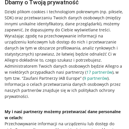
Dbamy o Twoją prywatność
Dzięki plikom cookies i technologiom pokrewnym
(np. piksele,
SDK)
oraz przetwarzaniu Twoich danych osobowych
(między
innymi unikalne identyfikatory, dane przeglądarki)
, możemy
zapewnić, że dopasujemy do Ciebie wyświetlane treści.
Wyrażając zgodę na przechowywanie informacji na
urządzeniu końcowym lub dostęp do nich i przetwarzanie
danych (w tym w obszarze profilowania, analiz rynkowych i
statystycznych) sprawiasz, że łatwiej będzie odnaleźć Ci w
Allegro dokładnie to, czego szukasz i potrzebujesz.
Administratorem Twoich danych osobowych będzie Allegro a
w niektórych przypadkach nasi partnerzy (
17
partnerów
), w
tym tzw. “Zaufani Partnerzy IAB Europe” (
9
partnerów
).
Przydatne informacje
Informacja o celach przetwarzania danych osobowych przez
naszych partnerów znajduje się w ich politykach ochrony
prywatności.
Jak to działa
Napisz do nas
My i nasi partnerzy możemy przetwarzać dane personalne
w celach:
Allegro Gadane dla sprzedających
Przechowywanie informacji na urządzeniu lub dostęp do
Allegro Gadane dla kupujących