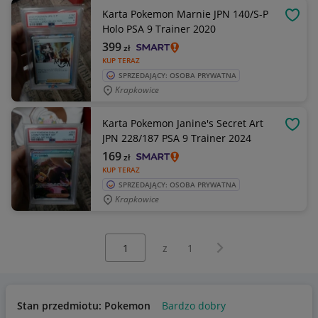
Karta Pokemon Marnie JPN 140/S-P
OBSE
Holo PSA 9 Trainer 2020
399
zł
KUP TERAZ
SPRZEDAJĄCY: OSOBA PRYWATNA
Krapkowice
Karta Pokemon Janine's Secret Art
OBSE
JPN 228/187 PSA 9 Trainer 2024
169
zł
KUP TERAZ
SPRZEDAJĄCY: OSOBA PRYWATNA
Krapkowice
Wybierz stronę:
Następna strona
z
1
Stan przedmiotu: Pokemon
Bardzo dobry