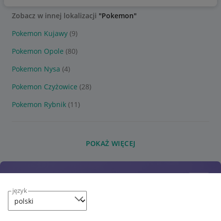
Zobacz w innej lokalizacji
"Pokemon"
Pokemon Kujawy
(9)
Pokemon Opole
(80)
Pokemon Nysa
(4)
Pokemon Czyżowice
(28)
Pokemon Rybnik
(11)
POKAŻ WIĘCEJ
język