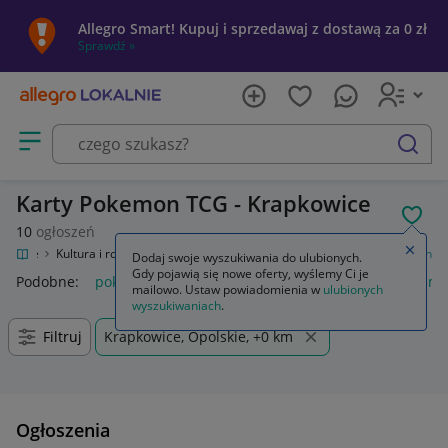
Allegro Smart! Kupuj i sprzedawaj z dostawą za 0 zł
Sprawdź »
Otwórz menu z kategoriami
szukaj
Karty Pokemon TCG - Krapkowice
POL
10
ogłoszeń
Zamkn
Lokalnie
Kultura i rozrywka
Gry
Karciane
Kolekcjonerskie
Pokemon
Dodaj swoje wyszukiwania do ulubionych.
Gdy pojawią się nowe oferty, wyślemy Ci je
Podobne:
pokemon
karty pokemon
lego pokemon
album 
mailowo. Ustaw powiadomienia w
ulubionych
wyszukiwaniach
.
Filtruj
Krapkowice, Opolskie, +0 km
Ogłoszenia