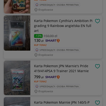
SPRZEDAJĄCY: OSOBA PRYWATNA
Krapkowice
Karta Pokemon Cynthia's Ambition Pi
OBSE
grading 9 Rainbow angielska EN full
art
150
,00 zł
-13%
130
zł
KUP TERAZ
SPRZEDAJĄCY: OSOBA PRYWATNA
Krapkowice
Karta Pokemon JPN Marnie's Pride
OBSE
419/414PSA 9 Trainer 2021 Marnie
799
zł
KUP TERAZ
SPRZEDAJĄCY: OSOBA PRYWATNA
Krapkowice
Karta Pokemon Marnie JPN 140/S-P
OBSE