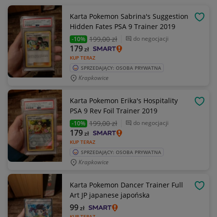
Karta Pokemon Sabrina's Suggestion
OBSE
Hidden Fates PSA 9 Trainer 2019
199
,00 zł
do negocjacji
-10%
179
zł
KUP TERAZ
SPRZEDAJĄCY: OSOBA PRYWATNA
Krapkowice
Karta Pokemon Erika's Hospitality
OBSE
PSA 9 Rev Foil Trainer 2019
199
,00 zł
do negocjacji
-10%
179
zł
KUP TERAZ
SPRZEDAJĄCY: OSOBA PRYWATNA
Krapkowice
Karta Pokemon Dancer Trainer Full
OBSE
Art JP japanese japońska
99
zł
KUP TERAZ