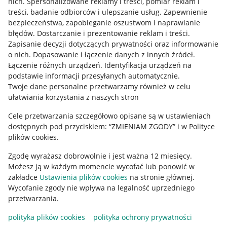
nich
.
Spersonalizowane reklamy i treści, pomiar reklam i
treści, badanie odbiorców i ulepszanie usług
.
Zapewnienie
Mapa miejscowości
bezpieczeństwa, zapobieganie oszustwom i naprawianie
błędów
.
Dostarczanie i prezentowanie reklam i treści
.
Informacje prawne
Zapisanie decyzji dotyczących prywatności oraz informowanie
o nich
.
Dopasowanie i łączenie danych z innych źródeł
.
Regulamin
Łączenie różnych urządzeń
.
Identyfikacja urządzeń na
podstawie informacji przesyłanych automatycznie
.
Polityka plików "cookies"
Twoje dane personalne przetwarzamy również w celu
ułatwiania korzystania z naszych stron
Ustawienia plików "cookies"
Cele przetwarzania szczegółowo opisane są w ustawieniach
Udostępnianie lokalizacji
dostępnych pod przyciskiem: “ZMIENIAM ZGODY” i w Polityce
Informacje dla Aktu o Usługach Cyfrowych
plików cookies.
Zgodę wyrażasz dobrowolnie i jest ważna 12 miesięcy.
Pobierz aplikację
Możesz ją w każdym momencie wycofać lub ponowić w
zakładce
Ustawienia plików cookies
na stronie głównej.
Wycofanie zgody nie wpływa na legalność uprzedniego
przetwarzania.
polityka plików cookies
polityka ochrony prywatności