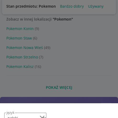
Stan przedmiotu: Pokemon
Bardzo dobry
Używany
Zobacz w innej lokalizacji
"Pokemon"
Pokemon Konin
(9)
Pokemon Staw
(6)
Pokemon Nowa Wieś
(49)
Pokemon Strzelno
(7)
Pokemon Kalisz
(16)
POKAŻ WIĘCEJ
język