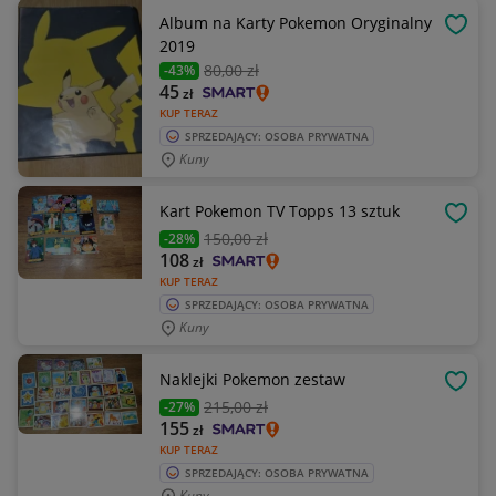
Album na Karty Pokemon Oryginalny
OBSE
2019
80
,00 zł
-43%
45
zł
KUP TERAZ
SPRZEDAJĄCY: OSOBA PRYWATNA
Kuny
Kart Pokemon TV Topps 13 sztuk
OBSE
150
,00 zł
-28%
108
zł
KUP TERAZ
SPRZEDAJĄCY: OSOBA PRYWATNA
Kuny
Naklejki Pokemon zestaw
OBSE
215
,00 zł
-27%
155
zł
KUP TERAZ
SPRZEDAJĄCY: OSOBA PRYWATNA
Kuny