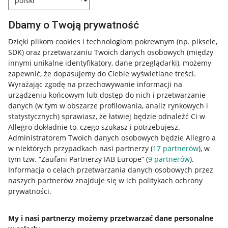
Dbamy o Twoją prywatność
Dzięki plikom cookies i technologiom pokrewnym
(np. piksele,
SDK)
oraz przetwarzaniu Twoich danych osobowych
(między
innymi unikalne identyfikatory, dane przeglądarki)
, możemy
zapewnić, że dopasujemy do Ciebie wyświetlane treści.
Wyrażając zgodę na przechowywanie informacji na
urządzeniu końcowym lub dostęp do nich i przetwarzanie
danych (w tym w obszarze profilowania, analiz rynkowych i
statystycznych) sprawiasz, że łatwiej będzie odnaleźć Ci w
Allegro dokładnie to, czego szukasz i potrzebujesz.
Administratorem Twoich danych osobowych będzie Allegro a
w niektórych przypadkach nasi partnerzy (
17
partnerów
), w
tym tzw. “Zaufani Partnerzy IAB Europe” (
9
partnerów
).
Przydatne informacje
Informacja o celach przetwarzania danych osobowych przez
naszych partnerów znajduje się w ich politykach ochrony
prywatności.
Jak to działa
Napisz do nas
My i nasi partnerzy możemy przetwarzać dane personalne