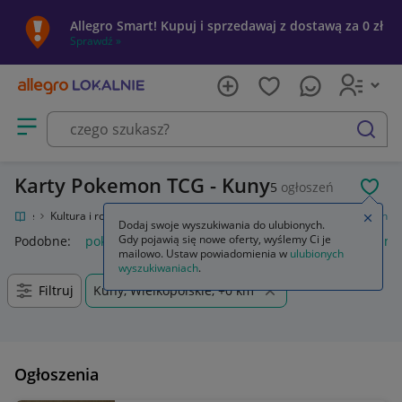
Allegro Smart! Kupuj i sprzedawaj z dostawą za 0 zł
Sprawdź »
Otwórz menu z kategoriami
szukaj
Karty Pokemon TCG - Kuny
5
ogłoszeń
POL
Lokalnie
Kultura i rozrywka
Gry
Karciane
Kolekcjonerskie
Pokemon
Zamkn
Dodaj swoje wyszukiwania do ulubionych.
Gdy pojawią się nowe oferty, wyślemy Ci je
Podobne:
pokemon
karty pokemon
lego pokemon
album 
mailowo. Ustaw powiadomienia w
ulubionych
wyszukiwaniach
.
Filtruj
Kuny, Wielkopolskie, +0 km
Ogłoszenia