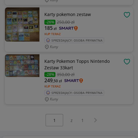
Karty pokemon zestaw
OBSE
250
,00 zł
-26%
185
zł
KUP TERAZ
SPRZEDAJĄCY: OSOBA PRYWATNA
Kuny
Karty Pokemon Topps Nintendo
OBSE
Zestaw 33kart
350
,00 zł
-28%
249
,50
zł
KUP TERAZ
SPRZEDAJĄCY: OSOBA PRYWATNA
Kuny
Wybierz stronę:
Następna strona
z
1