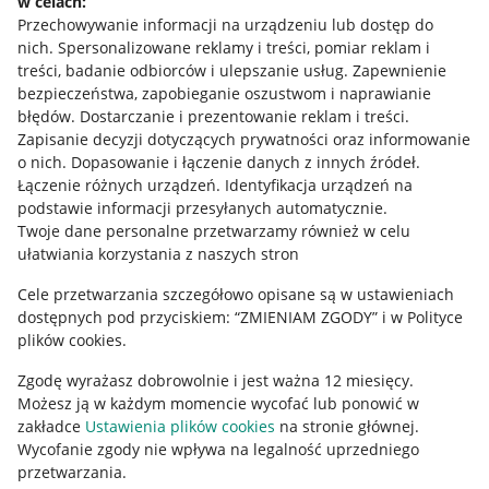
w celach:
Allegro Gadane dla sprzedających
Przechowywanie informacji na urządzeniu lub dostęp do
Allegro Gadane dla kupujących
nich
.
Spersonalizowane reklamy i treści, pomiar reklam i
treści, badanie odbiorców i ulepszanie usług
.
Zapewnienie
Mapa miejscowości
bezpieczeństwa, zapobieganie oszustwom i naprawianie
błędów
.
Dostarczanie i prezentowanie reklam i treści
.
Informacje prawne
Zapisanie decyzji dotyczących prywatności oraz informowanie
o nich
.
Dopasowanie i łączenie danych z innych źródeł
.
Regulamin
Łączenie różnych urządzeń
.
Identyfikacja urządzeń na
podstawie informacji przesyłanych automatycznie
.
Polityka plików "cookies"
Twoje dane personalne przetwarzamy również w celu
ułatwiania korzystania z naszych stron
Ustawienia plików "cookies"
Cele przetwarzania szczegółowo opisane są w ustawieniach
Udostępnianie lokalizacji
dostępnych pod przyciskiem: “ZMIENIAM ZGODY” i w Polityce
Informacje dla Aktu o Usługach Cyfrowych
plików cookies.
Zgodę wyrażasz dobrowolnie i jest ważna 12 miesięcy.
Pobierz aplikację
Możesz ją w każdym momencie wycofać lub ponowić w
zakładce
Ustawienia plików cookies
na stronie głównej.
Wycofanie zgody nie wpływa na legalność uprzedniego
przetwarzania.