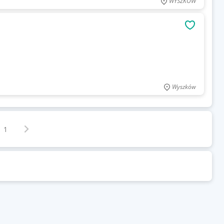
WYSZKÓW
OBSERWU
Wyszków
Następna strona
z
1