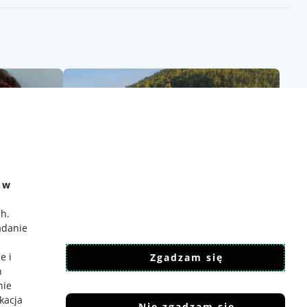
e w
ch
.
adanie
e i
Zgadzam się
h
nie
ikacja
Nie zgadzam się