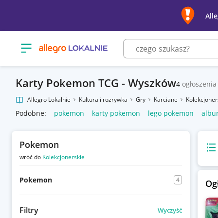
All
Otwórz menu z kategoriami
Karty Pokemon TCG - Wyszków
4
ogłoszenia
Allegro Lokalnie
Kultura i rozrywka
Gry
Karciane
Kolekcjoner
Podobne:
pokemon
karty pokemon
lego pokemon
albu
Pokemon
Wido
wróć do
Kolekcjonerskie
Pokemon
4
Og
Filtry
Wyczyść