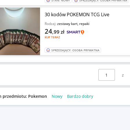
STAN: NOWY
SPRZEDAJĄCY: OSOBA PRYWATNA
30 kodów POKEMON TCG Live
Rodzaj:
zestawy kart, repaki
24
,99
zł
KUP TERAZ
SPRZEDAJĄCY: OSOBA PRYWATNA
Wybierz stronę:
n przedmiotu: Pokemon
Nowy
Bardzo dobry