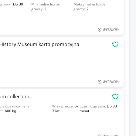
zgrywki:
Do 30
Minimalna liczba
Maksymalna liczba
graczy:
2
graczy:
2
WYSZKÓW
 History Museum karta promocyjna
OBSERWU
WYSZKÓW
m collection
OBSERWU
u z opakowaniem
Wiek gracza:
5-
Czas rozgrywki:
Do 30
:
1.600 kg
7 lat
minut