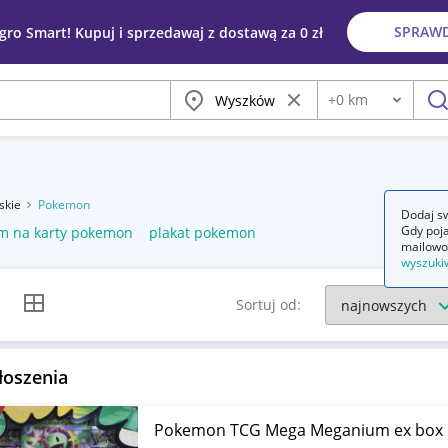
SPRAW
egro Smart! Kupuj i sprzedawaj z dostawą za 0 zł
Miasto
Wyczyść frazę
+
0
km
Odległość
szu
skie
Pokemon
Dodaj sw
Gdy poja
m na karty pokemon
plakat pokemon
mailowo
wyszuki
k listy
Widok siatki
Sortuj od:
łoszenia
Pokemon TCG Mega Meganium ex box