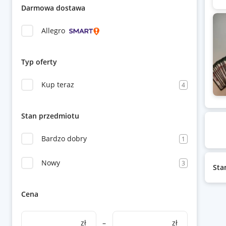
Darmowa dostawa
Allegro
Typ oferty
Kup teraz
4
Stan przedmiotu
Bardzo dobry
1
Nowy
3
Sta
Cena
zł
–
zł