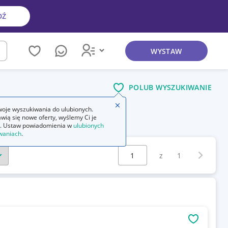
DŹ
WYSTAW
kaj
POLUB WYSZUKIWANIE
Zamknij wskazówkę
oje wyszukiwania do ulubionych.
wią się nowe oferty, wyślemy Ci je
. Ustaw powiadomienia w
ulubionych
waniach
.
Wybierz stronę:
Następna 
z
1
OBSERWU