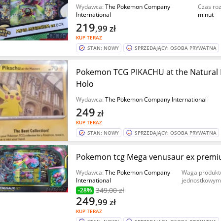
Wydawca:
The Pokemon Company
Czas ro
International
minut
219
,99
zł
KUP TERAZ
STAN: NOWY
SPRZEDAJĄCY: OSOBA PRYWATNA
Pokemon TCG PIKACHU at the Natural
Holo
Wydawca:
The Pokemon Company International
249
zł
KUP TERAZ
STAN: NOWY
SPRZEDAJĄCY: OSOBA PRYWATNA
Pokemon tcg Mega venusaur ex premiu
Wydawca:
The Pokemon Company
Waga produkt
International
jednostkowym
349
,00 zł
-28%
249
,99
zł
KUP TERAZ