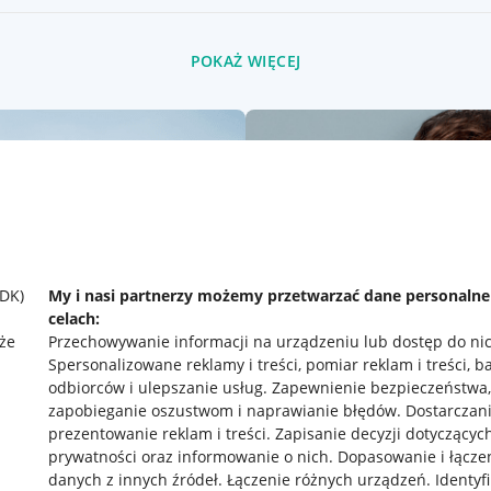
POKAŻ WIĘCEJ
SDK)
My i nasi partnerzy możemy przetwarzać dane personaln
celach:
że
Przechowywanie informacji na urządzeniu lub dostęp do ni
Spersonalizowane reklamy i treści, pomiar reklam i treści, b
odbiorców i ulepszanie usług
.
Zapewnienie bezpieczeństwa,
zapobieganie oszustwom i naprawianie błędów
.
Dostarczani
prezentowanie reklam i treści
.
Zapisanie decyzji dotyczącyc
prywatności oraz informowanie o nich
.
Dopasowanie i łącze
danych z innych źródeł
.
Łączenie różnych urządzeń
.
Identyf