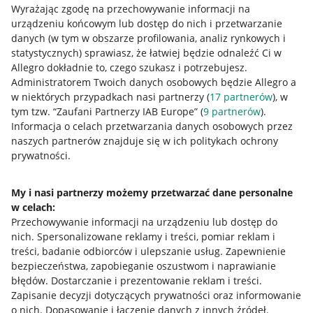
Wyrażając zgodę na przechowywanie informacji na
urządzeniu końcowym lub dostęp do nich i przetwarzanie
danych (w tym w obszarze profilowania, analiz rynkowych i
statystycznych) sprawiasz, że łatwiej będzie odnaleźć Ci w
Allegro dokładnie to, czego szukasz i potrzebujesz.
Administratorem Twoich danych osobowych będzie Allegro a
Przydatne informacje
w niektórych przypadkach nasi partnerzy (
17
partnerów
), w
tym tzw. “Zaufani Partnerzy IAB Europe” (
9
partnerów
).
Jak to działa
Informacja o celach przetwarzania danych osobowych przez
naszych partnerów znajduje się w ich politykach ochrony
Napisz do nas
prywatności.
Allegro Gadane dla sprzedających
My i nasi partnerzy możemy przetwarzać dane personalne
Allegro Gadane dla kupujących
w celach:
Mapa miejscowości
Przechowywanie informacji na urządzeniu lub dostęp do
nich
.
Spersonalizowane reklamy i treści, pomiar reklam i
Informacje prawne
treści, badanie odbiorców i ulepszanie usług
.
Zapewnienie
bezpieczeństwa, zapobieganie oszustwom i naprawianie
błędów
.
Dostarczanie i prezentowanie reklam i treści
.
Regulamin
Zapisanie decyzji dotyczących prywatności oraz informowanie
Polityka plików "cookies"
o nich
.
Dopasowanie i łączenie danych z innych źródeł
.