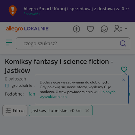
Allegro Smart! Kupuj i sprzedawaj z dostawą za 0 zł
Sprawdź »
Otwórz menu z kategoriami
szukaj
Komiksy fantasy i science fiction -
Jastków
POL
0
ogłoszeń
Zamkn
Dodaj swoje wyszukiwania do ulubionych.
Allegro Lokalnie
Kultura i rozrywka
Komiksy
Fantasy, science fiction
Gdy pojawią się nowe oferty, wyślemy Ci je
mailowo. Ustaw powiadomienia w
ulubionych
Podobne:
fantasy science fiction
fantasy science fiction horro
wyszukiwaniach
.
Filtruj
Jastków, Lubelskie, +0 km