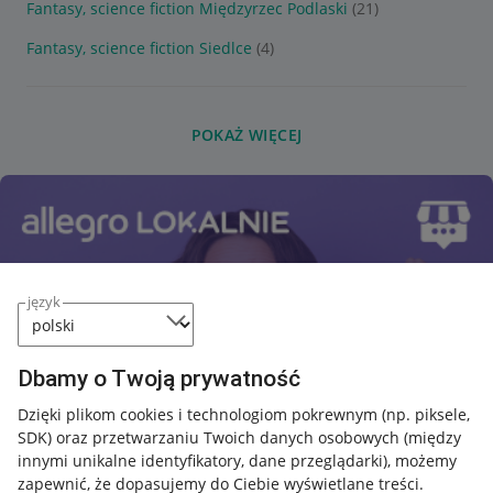
Fantasy, science fiction Międzyrzec Podlaski
(21)
Fantasy, science fiction Siedlce
(4)
POKAŻ WIĘCEJ
język
Dbamy o Twoją prywatność
Dzięki plikom cookies i technologiom pokrewnym
(np. piksele,
SDK)
oraz przetwarzaniu Twoich danych osobowych
(między
innymi unikalne identyfikatory, dane przeglądarki)
, możemy
zapewnić, że dopasujemy do Ciebie wyświetlane treści.