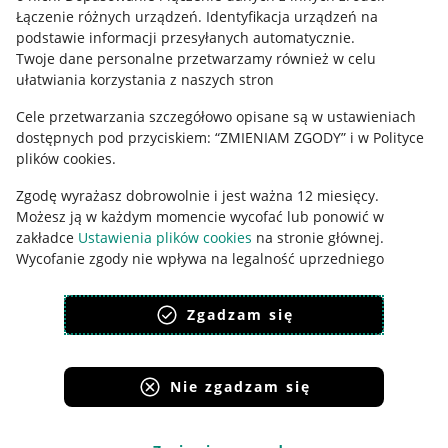
Łączenie różnych urządzeń
.
Identyfikacja urządzeń na
Ustawienia plików "cookies"
podstawie informacji przesyłanych automatycznie
.
Twoje dane personalne przetwarzamy również w celu
Udostępnianie lokalizacji
ułatwiania korzystania z naszych stron
Informacje dla Aktu o Usługach Cyfrowych
Cele przetwarzania szczegółowo opisane są w ustawieniach
dostępnych pod przyciskiem: “ZMIENIAM ZGODY” i w Polityce
Pobierz aplikację
plików cookies.
Zgodę wyrażasz dobrowolnie i jest ważna 12 miesięcy.
Możesz ją w każdym momencie wycofać lub ponowić w
zakładce
Ustawienia plików cookies
na stronie głównej.
Wycofanie zgody nie wpływa na legalność uprzedniego
przetwarzania.
Zgadzam się
polityka plików cookies
polityka ochrony prywatności
Nie zgadzam się
Korzystanie z serwisu oznacza akceptację
regulaminu
.