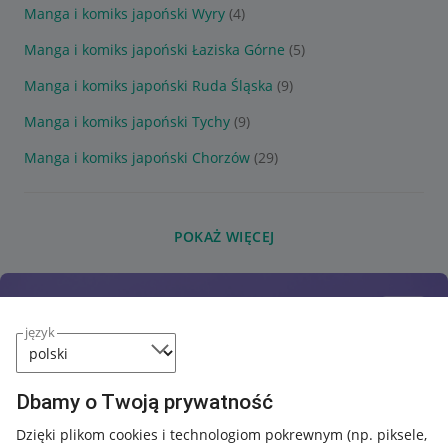
Manga i komiks japoński Wyry
(4)
Manga i komiks japoński Łaziska Górne
(5)
Manga i komiks japoński Ruda Śląska
(9)
Manga i komiks japoński Tychy
(9)
Manga i komiks japoński Chorzów
(29)
POKAŻ WIĘCEJ
język
Dbamy o Twoją prywatność
Dzięki plikom cookies i technologiom pokrewnym
(np. piksele,