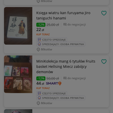
Mikołów
Księga wiatru kan furuyama Jiro
OBSE
taniguchi hanami
25
,00 zł
do negocjacji
-12%
22
zł
KUP TERAZ
CZĘSTO SPRZEDAJE
SPRZEDAJĄCY: OSOBA PRYWATNA
Mikołów
MiniKolekcja mang 6 tytułów Fruits
OBSE
basket Hellsing Miecz zabójcy
demonów
50
,00 zł
do negocjacji
-12%
44
zł
KUP TERAZ
CZĘSTO SPRZEDAJE
SPRZEDAJĄCY: OSOBA PRYWATNA
Mikołów