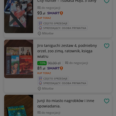
City hunter - Tsukasa Hojo, 3 tomy
OBSE
do negocjacji
93
zł
KUP TERAZ
CZĘSTO SPRZEDAJE
SPRZEDAJĄCY: OSOBA PRYWATNA
Mikołów
Jiro taniguchi zestaw 4, podniebny
OBSE
orzeł, zoo zimą, ratownik, księga
wiatru
90
,00 zł
do negocjacji
-10%
81
zł
KUP TERAZ
CZĘSTO SPRZEDAJE
SPRZEDAJĄCY: OSOBA PRYWATNA
Mikołów
Junji ito miasto nagrobków i inne
OBSE
opowiadania.
do negocjacji