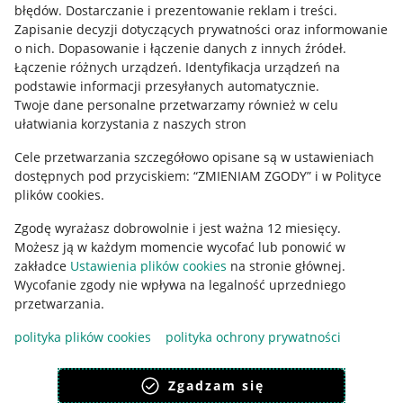
błędów
.
Dostarczanie i prezentowanie reklam i treści
.
Informacje prawne
Zapisanie decyzji dotyczących prywatności oraz informowanie
o nich
.
Dopasowanie i łączenie danych z innych źródeł
.
Regulamin
Łączenie różnych urządzeń
.
Identyfikacja urządzeń na
podstawie informacji przesyłanych automatycznie
.
Polityka plików "cookies"
Twoje dane personalne przetwarzamy również w celu
ułatwiania korzystania z naszych stron
Ustawienia plików "cookies"
Cele przetwarzania szczegółowo opisane są w ustawieniach
Udostępnianie lokalizacji
dostępnych pod przyciskiem: “ZMIENIAM ZGODY” i w Polityce
Informacje dla Aktu o Usługach Cyfrowych
plików cookies.
Zgodę wyrażasz dobrowolnie i jest ważna 12 miesięcy.
Pobierz aplikację
Możesz ją w każdym momencie wycofać lub ponowić w
zakładce
Ustawienia plików cookies
na stronie głównej.
Wycofanie zgody nie wpływa na legalność uprzedniego
przetwarzania.
polityka plików cookies
polityka ochrony prywatności
Zgadzam się