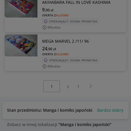
AKIHABARA FALL IN LOVE KASHIMA
9
,90
zł
OFERTA Z
ALLEGRO
SPRZEDAJĄCY: OSOBA PRYWATNA
Mikołów
MEGA MARVEL 2 /11/ 96
24
,90
zł
OFERTA Z
ALLEGRO
SPRZEDAJĄCY: OSOBA PRYWATNA
Mikołów
Wybierz stronę:
Następna strona
z
1
Stan przedmiotu: Manga i komiks japoński
Bardzo dobry
U
Zobacz w innej lokalizacji
"Manga i komiks japoński"