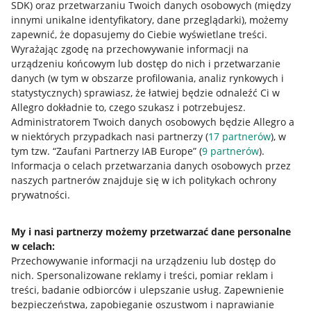
SDK)
oraz przetwarzaniu Twoich danych osobowych
(między
innymi unikalne identyfikatory, dane przeglądarki)
, możemy
zapewnić, że dopasujemy do Ciebie wyświetlane treści.
Wyrażając zgodę na przechowywanie informacji na
urządzeniu końcowym lub dostęp do nich i przetwarzanie
danych (w tym w obszarze profilowania, analiz rynkowych i
statystycznych) sprawiasz, że łatwiej będzie odnaleźć Ci w
Allegro dokładnie to, czego szukasz i potrzebujesz.
Administratorem Twoich danych osobowych będzie Allegro a
w niektórych przypadkach nasi partnerzy (
17
partnerów
), w
tym tzw. “Zaufani Partnerzy IAB Europe” (
9
partnerów
).
Przydatne informacje
Informacja o celach przetwarzania danych osobowych przez
naszych partnerów znajduje się w ich politykach ochrony
prywatności.
Jak to działa
Napisz do nas
My i nasi partnerzy możemy przetwarzać dane personalne
w celach:
Allegro Gadane dla sprzedających
Przechowywanie informacji na urządzeniu lub dostęp do
Allegro Gadane dla kupujących
nich
.
Spersonalizowane reklamy i treści, pomiar reklam i
treści, badanie odbiorców i ulepszanie usług
.
Zapewnienie
Mapa miejscowości
bezpieczeństwa, zapobieganie oszustwom i naprawianie