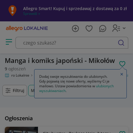
Allegro Smart! Kupuj i sprzedawaj z dostawą za 0 zł
Sprawdź »
Otwórz menu z kategoriami
szukaj
Manga i komiks japoński - Mikołów
POL
9
ogłoszeń
Zamkn
Allegro Lokalnie
Kultura i rozrywka
Komiksy
Manga i komiks japoński
Dodaj swoje wyszukiwania do ulubionych.
Gdy pojawią się nowe oferty, wyślemy Ci je
mailowo. Ustaw powiadomienia w
ulubionych
Filtruj
Mikołów, Śląskie, +0 km
wyszukiwaniach
.
Ogłoszenia