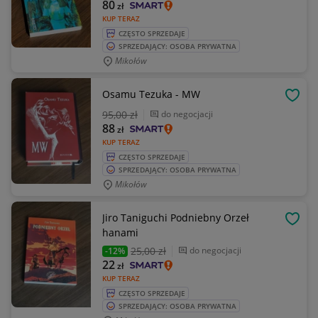
80
zł
KUP TERAZ
CZĘSTO SPRZEDAJE
SPRZEDAJĄCY: OSOBA PRYWATNA
Mikołów
Osamu Tezuka - MW
OBSE
95
,00 zł
do negocjacji
88
zł
KUP TERAZ
CZĘSTO SPRZEDAJE
SPRZEDAJĄCY: OSOBA PRYWATNA
Mikołów
Jiro Taniguchi Podniebny Orzeł
OBSE
hanami
25
,00 zł
do negocjacji
-12%
22
zł
KUP TERAZ
CZĘSTO SPRZEDAJE
SPRZEDAJĄCY: OSOBA PRYWATNA