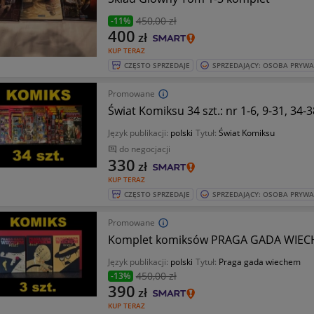
450
,00 zł
-11%
400
zł
KUP TERAZ
CZĘSTO SPRZEDAJE
SPRZEDAJĄCY: OSOBA PRYW
Promowane
Świat Komiksu 34 szt.: nr 1-6, 9-31, 3
Język publikacji:
polski
Tytuł:
Świat Komiksu
do negocjacji
330
zł
KUP TERAZ
CZĘSTO SPRZEDAJE
SPRZEDAJĄCY: OSOBA PRYW
Promowane
Komplet komiksów PRAGA GADA WIECHEM
Język publikacji:
polski
Tytuł:
Praga gada wiechem
450
,00 zł
-13%
390
zł
KUP TERAZ