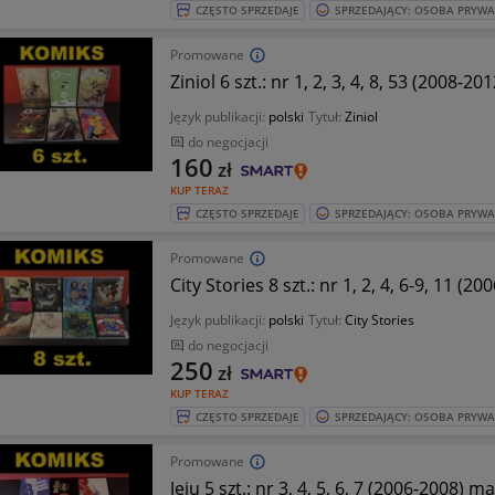
CZĘSTO SPRZEDAJE
SPRZEDAJĄCY: OSOBA PRYW
Promowane
Ziniol 6 szt.: nr 1, 2, 3, 4, 8, 53 (2008
Język publikacji:
polski
Tytuł:
Ziniol
do negocjacji
160
zł
KUP TERAZ
CZĘSTO SPRZEDAJE
SPRZEDAJĄCY: OSOBA PRYW
Promowane
City Stories 8 szt.: nr 1, 2, 4, 6-9, 11
Język publikacji:
polski
Tytuł:
City Stories
do negocjacji
250
zł
KUP TERAZ
CZĘSTO SPRZEDAJE
SPRZEDAJĄCY: OSOBA PRYW
Promowane
Jeju 5 szt.: nr 3, 4, 5, 6, 7 (2006-2008