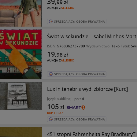
39
,99
zł
AUKCJA Z
ALLEGRO
SPRZEDAJĄCY: OSOBA PRYWATNA
Świat w sekundzie - Isabel Minhos Mar
ISBN:
9788362737789
Wydawnictwo:
Tako
Tytuł:
Świ
19
,98
zł
AUKCJA Z
ALLEGRO
SPRZEDAJĄCY: OSOBA PRYWATNA
Lux in tenebris wyd. zbiorcze [Kurc]
Język publikacji:
polski
105
zł
KUP TERAZ
SPRZEDAJĄCY: OSOBA PRYWATNA
451 stopni Fahrenheita Ray BradburyT