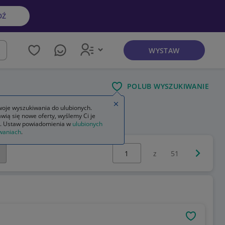
DŹ
WYSTAW
kaj
POLUB WYSZUKIWANIE
Zamknij wskazówkę
oje wyszukiwania do ulubionych.
wią się nowe oferty, wyślemy Ci je
. Ustaw powiadomienia w
ulubionych
waniach
.
Wybierz stronę:
Następna 
z
51
OBSERWU