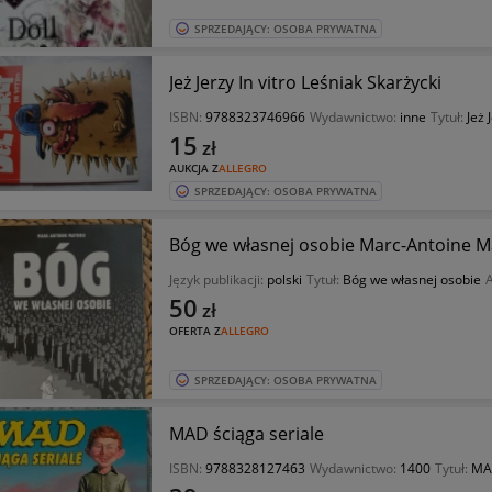
SPRZEDAJĄCY: OSOBA PRYWATNA
Jeż Jerzy In vitro Leśniak Skarżycki
ISBN:
9788323746966
Wydawnictwo:
inne
Tytuł:
Jeż 
15
zł
AUKCJA Z
ALLEGRO
SPRZEDAJĄCY: OSOBA PRYWATNA
Bóg we własnej osobie Marc-Antoine M
Język publikacji:
polski
Tytuł:
Bóg we własnej osobie
A
50
zł
OFERTA Z
ALLEGRO
SPRZEDAJĄCY: OSOBA PRYWATNA
MAD ściąga seriale
ISBN:
9788328127463
Wydawnictwo:
1400
Tytuł:
MAD