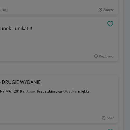
Zabrze
ATNA
OBSERWU
nalny rysunek - unikat !!
Kazimierz
 - DRUGIE WYDANIE
NY MAT 2019 r.
Autor:
Praca zbiorowa
Okładka:
miękka
Łódź