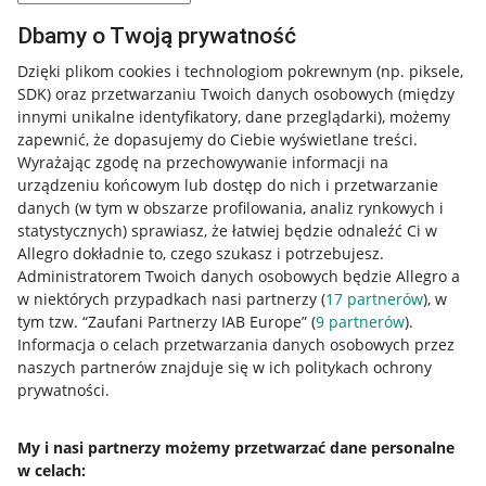
Dbamy o Twoją prywatność
Dzięki plikom cookies i technologiom pokrewnym
(np. piksele,
SDK)
oraz przetwarzaniu Twoich danych osobowych
(między
innymi unikalne identyfikatory, dane przeglądarki)
, możemy
zapewnić, że dopasujemy do Ciebie wyświetlane treści.
Wyrażając zgodę na przechowywanie informacji na
urządzeniu końcowym lub dostęp do nich i przetwarzanie
danych (w tym w obszarze profilowania, analiz rynkowych i
statystycznych) sprawiasz, że łatwiej będzie odnaleźć Ci w
Allegro dokładnie to, czego szukasz i potrzebujesz.
Administratorem Twoich danych osobowych będzie Allegro a
w niektórych przypadkach nasi partnerzy (
17
partnerów
), w
tym tzw. “Zaufani Partnerzy IAB Europe” (
9
partnerów
).
Przydatne informacje
Informacja o celach przetwarzania danych osobowych przez
naszych partnerów znajduje się w ich politykach ochrony
prywatności.
Jak to działa
Napisz do nas
My i nasi partnerzy możemy przetwarzać dane personalne
w celach:
Allegro Gadane dla sprzedających