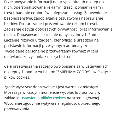
Przechowywanie informacji na urządzeniu lub dostęp do
Allegro Gadane dla kupujących
nich
.
Spersonalizowane reklamy i treści, pomiar reklam i
treści, badanie odbiorców i ulepszanie usług
.
Zapewnienie
Mapa miejscowości
bezpieczeństwa, zapobieganie oszustwom i naprawianie
błędów
.
Dostarczanie i prezentowanie reklam i treści
.
Informacje prawne
Zapisanie decyzji dotyczących prywatności oraz informowanie
o nich
.
Dopasowanie i łączenie danych z innych źródeł
.
Regulamin
Łączenie różnych urządzeń
.
Identyfikacja urządzeń na
podstawie informacji przesyłanych automatycznie
.
Polityka plików "cookies"
Twoje dane personalne przetwarzamy również w celu
ułatwiania korzystania z naszych stron
Ustawienia plików "cookies"
Cele przetwarzania szczegółowo opisane są w ustawieniach
Udostępnianie lokalizacji
dostępnych pod przyciskiem: “ZMIENIAM ZGODY” i w Polityce
Informacje dla Aktu o Usługach Cyfrowych
plików cookies.
Zgodę wyrażasz dobrowolnie i jest ważna 12 miesięcy.
Pobierz aplikację
Możesz ją w każdym momencie wycofać lub ponowić w
zakładce
Ustawienia plików cookies
na stronie głównej.
Wycofanie zgody nie wpływa na legalność uprzedniego
przetwarzania.