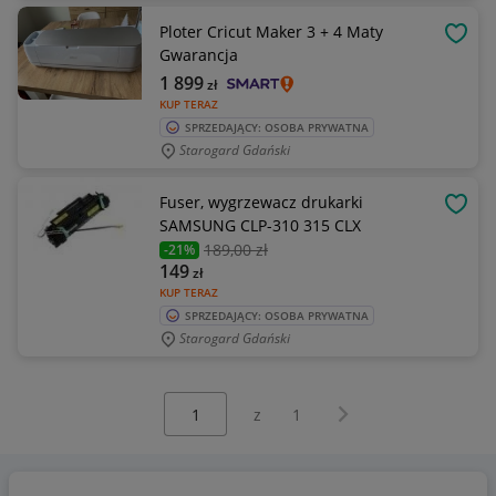
Ploter Cricut Maker 3 + 4 Maty
OBSE
Gwarancja
1 899
zł
KUP TERAZ
SPRZEDAJĄCY: OSOBA PRYWATNA
Starogard Gdański
Fuser, wygrzewacz drukarki
OBSE
SAMSUNG CLP-310 315 CLX
189
,00 zł
-21%
149
zł
KUP TERAZ
SPRZEDAJĄCY: OSOBA PRYWATNA
Starogard Gdański
Wybierz stronę:
Następna strona
z
1