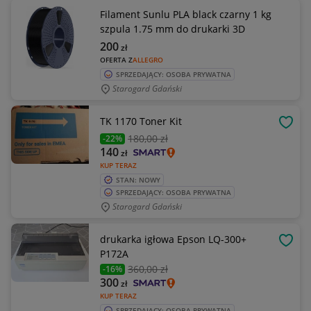
Filament Sunlu PLA black czarny 1 kg
szpula 1.75 mm do drukarki 3D
200
zł
OFERTA Z
ALLEGRO
SPRZEDAJĄCY: OSOBA PRYWATNA
Starogard Gdański
TK 1170 Toner Kit
OBSE
180
,00 zł
-22%
140
zł
KUP TERAZ
STAN: NOWY
SPRZEDAJĄCY: OSOBA PRYWATNA
Starogard Gdański
drukarka igłowa Epson LQ-300+
OBSE
P172A
360
,00 zł
-16%
300
zł
KUP TERAZ
SPRZEDAJĄCY: OSOBA PRYWATNA