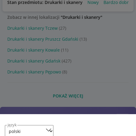
Stan przedmiotu: Drukarki i skanery
Nowy
Bardzo dobry
Zobacz w innej lokalizacji
"Drukarki i skanery"
Drukarki i skanery Tczew
(27)
Drukarki i skanery Pruszcz Gdański
(13)
Drukarki i skanery Kowale
(11)
Drukarki i skanery Gdańsk
(427)
Drukarki i skanery Pępowo
(8)
POKAŻ WIĘCEJ
język