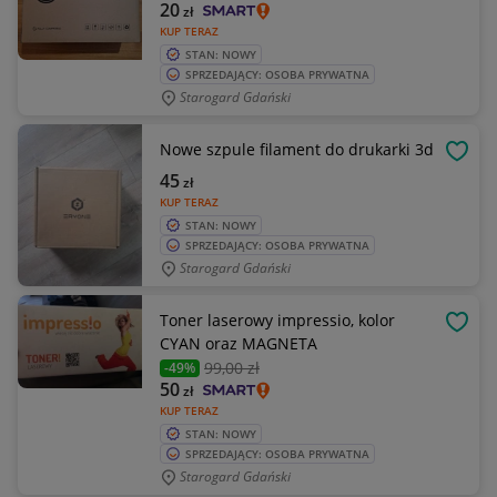
20
zł
KUP TERAZ
STAN: NOWY
SPRZEDAJĄCY: OSOBA PRYWATNA
Starogard Gdański
Nowe szpule filament do drukarki 3d
OBSE
45
zł
KUP TERAZ
STAN: NOWY
SPRZEDAJĄCY: OSOBA PRYWATNA
Starogard Gdański
Toner laserowy impressio, kolor
OBSE
CYAN oraz MAGNETA
99
,00 zł
-49%
50
zł
KUP TERAZ
STAN: NOWY
SPRZEDAJĄCY: OSOBA PRYWATNA
Starogard Gdański