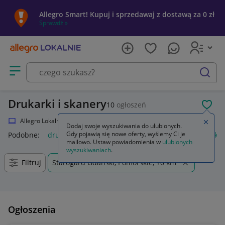
Allegro Smart! Kupuj i sprzedawaj z dostawą za 0 zł
Sprawdź »
Otwórz menu z kategoriami
szukaj
Drukarki i skanery
10
ogłoszeń
POL
Allegro Lokalnie
Elektronika
Komputery
Drukarki i skanery
Zamkn
Dodaj swoje wyszukiwania do ulubionych.
Gdy pojawią się nowe oferty, wyślemy Ci je
Podobne:
drukarka i skaner
drukarka i skaner 3d
drukarka 
mailowo. Ustaw powiadomienia w
ulubionych
wyszukiwaniach
.
Filtruj
Starogard Gdański, Pomorskie, +0 km
Ogłoszenia