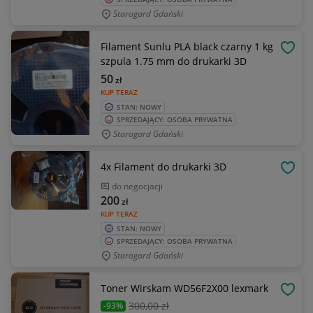
Starogard Gdański
Filament Sunlu PLA black czarny 1 kg
OBSE
szpula 1.75 mm do drukarki 3D
50
zł
KUP TERAZ
STAN: NOWY
SPRZEDAJĄCY: OSOBA PRYWATNA
Starogard Gdański
4x Filament do drukarki 3D
OBSE
do negocjacji
200
zł
KUP TERAZ
STAN: NOWY
SPRZEDAJĄCY: OSOBA PRYWATNA
Starogard Gdański
Toner Wirskam WD56F2X00 lexmark
OBSE
300
,00 zł
-93%