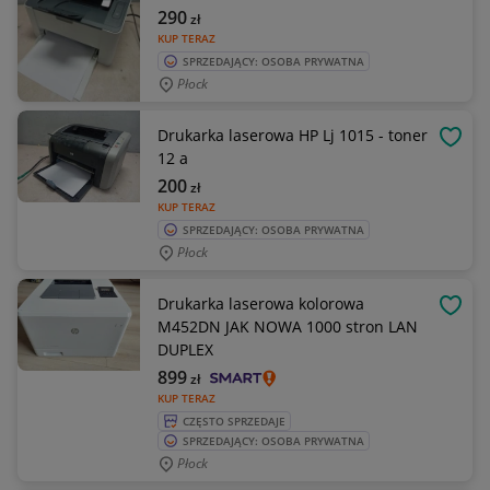
290
zł
KUP TERAZ
SPRZEDAJĄCY: OSOBA PRYWATNA
Płock
Drukarka laserowa HP Lj 1015 - toner
OBSE
12 a
200
zł
KUP TERAZ
SPRZEDAJĄCY: OSOBA PRYWATNA
Płock
Drukarka laserowa kolorowa
OBSE
M452DN JAK NOWA 1000 stron LAN
DUPLEX
899
zł
KUP TERAZ
CZĘSTO SPRZEDAJE
SPRZEDAJĄCY: OSOBA PRYWATNA
Płock