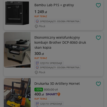
Bambu Lab P1S + gratisy
OBSE
1 249
zł
KUP TERAZ
SPRZEDAJĄCY: OSOBA PRYWATNA
Płock
Ekonomiczny wielofunkcyjny
OBSE
kombajn Brother DCP-8060 druk
skan kopia
300
zł
KUP TERAZ
CZĘSTO SPRZEDAJE
SPRZEDAJĄCY: OSOBA PRYWATNA
Płock
Drukarka 3D Artillery Hornet
OBSE
800
,00 zł
-50%
400
zł
KUP TERAZ
CZĘSTO SPRZEDAJE