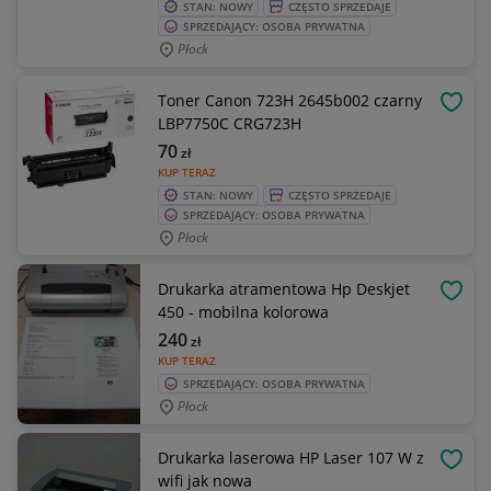
STAN: NOWY
CZĘSTO SPRZEDAJE
SPRZEDAJĄCY: OSOBA PRYWATNA
Płock
Toner Canon 723H 2645b002 czarny
OBSE
LBP7750C CRG723H
70
zł
KUP TERAZ
STAN: NOWY
CZĘSTO SPRZEDAJE
SPRZEDAJĄCY: OSOBA PRYWATNA
Płock
Drukarka atramentowa Hp Deskjet
OBSE
450 - mobilna kolorowa
240
zł
KUP TERAZ
SPRZEDAJĄCY: OSOBA PRYWATNA
Płock
Drukarka laserowa HP Laser 107 W z
OBSE
wifi jak nowa