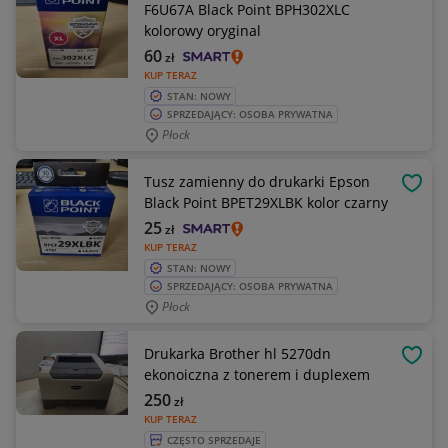
F6U67A Black Point BPH302XLC
kolorowy oryginal
60
zł
KUP TERAZ
STAN: NOWY
SPRZEDAJĄCY: OSOBA PRYWATNA
Płock
Tusz zamienny do drukarki Epson
OBSE
Black Point BPET29XLBK kolor czarny
25
zł
KUP TERAZ
STAN: NOWY
SPRZEDAJĄCY: OSOBA PRYWATNA
Płock
Drukarka Brother hl 5270dn
OBSE
ekonoiczna z tonerem i duplexem
250
zł
KUP TERAZ
CZĘSTO SPRZEDAJE