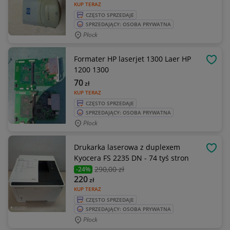
KUP TERAZ
CZĘSTO SPRZEDAJE
SPRZEDAJĄCY: OSOBA PRYWATNA
Płock
Formater HP laserjet 1300 Laer HP
OBSE
1200 1300
70
zł
KUP TERAZ
CZĘSTO SPRZEDAJE
SPRZEDAJĄCY: OSOBA PRYWATNA
Płock
Drukarka laserowa z duplexem
OBSE
Kyocera FS 2235 DN - 74 tyś stron
290
,00 zł
-24%
220
zł
KUP TERAZ
CZĘSTO SPRZEDAJE
SPRZEDAJĄCY: OSOBA PRYWATNA
Płock