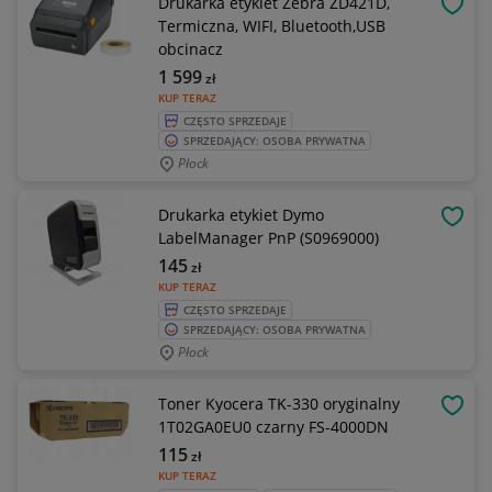
Drukarka etykiet Zebra ZD421D,
OBSE
Termiczna, WIFI, Bluetooth,USB
obcinacz
1 599
zł
KUP TERAZ
CZĘSTO SPRZEDAJE
SPRZEDAJĄCY: OSOBA PRYWATNA
Płock
Drukarka etykiet Dymo
OBSE
LabelManager PnP (S0969000)
145
zł
KUP TERAZ
CZĘSTO SPRZEDAJE
SPRZEDAJĄCY: OSOBA PRYWATNA
Płock
Toner Kyocera TK-330 oryginalny
OBSE
1T02GA0EU0 czarny FS-4000DN
115
zł
KUP TERAZ