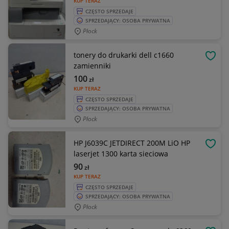
KUP TERAZ
CZĘSTO SPRZEDAJE
SPRZEDAJĄCY: OSOBA PRYWATNA
Płock
tonery do drukarki dell c1660
OBSE
zamienniki
100
zł
KUP TERAZ
CZĘSTO SPRZEDAJE
SPRZEDAJĄCY: OSOBA PRYWATNA
Płock
HP J6039C JETDIRECT 200M LiO HP
OBSE
laserjet 1300 karta sieciowa
90
zł
KUP TERAZ
CZĘSTO SPRZEDAJE
SPRZEDAJĄCY: OSOBA PRYWATNA
Płock