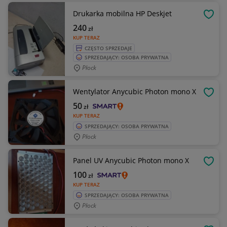
Drukarka mobilna HP Deskjet
OBSE
240
zł
KUP TERAZ
CZĘSTO SPRZEDAJE
SPRZEDAJĄCY: OSOBA PRYWATNA
Płock
Wentylator Anycubic Photon mono X
OBSE
50
zł
KUP TERAZ
SPRZEDAJĄCY: OSOBA PRYWATNA
Płock
Panel UV Anycubic Photon mono X
OBSE
100
zł
KUP TERAZ
SPRZEDAJĄCY: OSOBA PRYWATNA
Płock