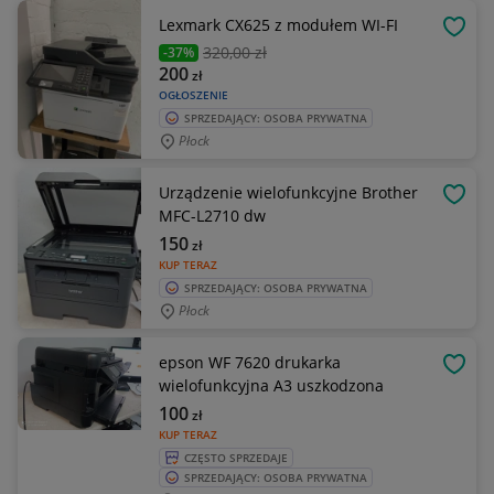
Lexmark CX625 z modułem WI-FI
OBSE
320
,00 zł
-37%
200
zł
OGŁOSZENIE
SPRZEDAJĄCY: OSOBA PRYWATNA
Płock
Urządzenie wielofunkcyjne Brother
OBSE
MFC-L2710 dw
150
zł
KUP TERAZ
SPRZEDAJĄCY: OSOBA PRYWATNA
Płock
epson WF 7620 drukarka
OBSE
wielofunkcyjna A3 uszkodzona
100
zł
KUP TERAZ
CZĘSTO SPRZEDAJE
SPRZEDAJĄCY: OSOBA PRYWATNA