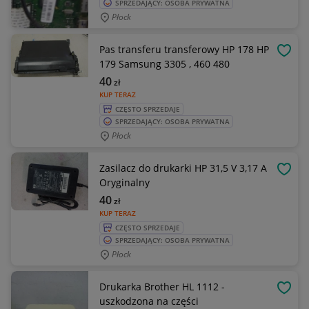
SPRZEDAJĄCY: OSOBA PRYWATNA
Płock
Pas transferu transferowy HP 178 HP
OBSE
179 Samsung 3305 , 460 480
40
zł
KUP TERAZ
CZĘSTO SPRZEDAJE
SPRZEDAJĄCY: OSOBA PRYWATNA
Płock
Zasilacz do drukarki HP 31,5 V 3,17 A
OBSE
Oryginalny
40
zł
KUP TERAZ
CZĘSTO SPRZEDAJE
SPRZEDAJĄCY: OSOBA PRYWATNA
Płock
Drukarka Brother HL 1112 -
OBSE
uszkodzona na części