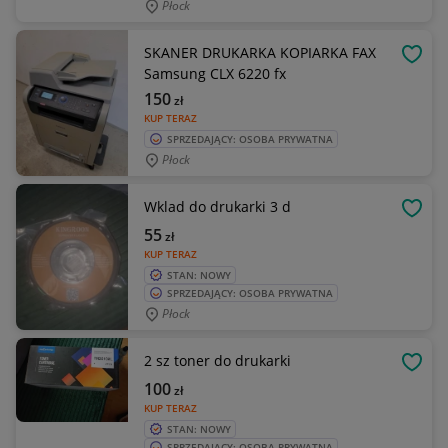
Płock
SKANER DRUKARKA KOPIARKA FAX
OBSE
Samsung CLX 6220 fx
150
zł
KUP TERAZ
SPRZEDAJĄCY: OSOBA PRYWATNA
Płock
Wklad do drukarki 3 d
OBSE
55
zł
KUP TERAZ
STAN: NOWY
SPRZEDAJĄCY: OSOBA PRYWATNA
Płock
2 sz toner do drukarki
OBSE
100
zł
KUP TERAZ
STAN: NOWY
SPRZEDAJĄCY: OSOBA PRYWATNA