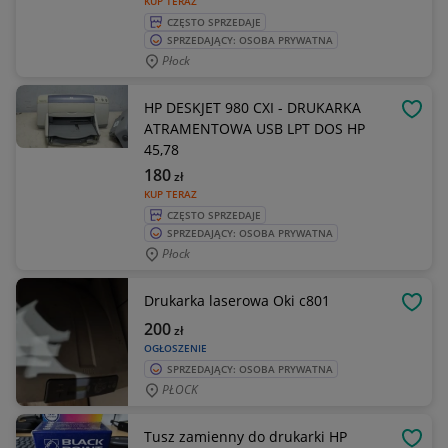
KUP TERAZ
CZĘSTO SPRZEDAJE
SPRZEDAJĄCY: OSOBA PRYWATNA
Płock
HP DESKJET 980 CXI - DRUKARKA
OBSE
ATRAMENTOWA USB LPT DOS HP
45,78
180
zł
KUP TERAZ
CZĘSTO SPRZEDAJE
SPRZEDAJĄCY: OSOBA PRYWATNA
Płock
Drukarka laserowa Oki c801
OBSE
200
zł
OGŁOSZENIE
SPRZEDAJĄCY: OSOBA PRYWATNA
PŁOCK
Tusz zamienny do drukarki HP
OBSE