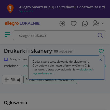
Allegro Smart! Kupuj i sprzedawaj z dostawą za 0 zł
Sprawdź »
Otwórz menu z kategoriami
szukaj
Drukarki i skanery
100
ogłoszeń
POL
Allegro Lokalnie
Elektronika
Komputery
Drukarki i skanery
Zamkn
Dodaj swoje wyszukiwania do ulubionych.
Gdy pojawią się nowe oferty, wyślemy Ci je
Podobne:
drukarka i skaner
drukarka i skaner 3d
drukarka 
mailowo. Ustaw powiadomienia w
ulubionych
wyszukiwaniach
.
Filtruj
Płock, Mazowieckie, +0 km
Ogłoszenia