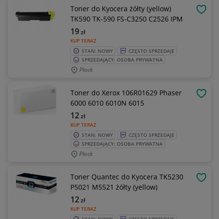
Toner do Kyocera żółty (yellow)
OBSE
TK590 TK-590 FS-C3250 C2526 IPM
19
zł
KUP TERAZ
STAN: NOWY
CZĘSTO SPRZEDAJE
SPRZEDAJĄCY: OSOBA PRYWATNA
Płock
Toner do Xerox 106R01629 Phaser
OBSE
6000 6010 6010N 6015
12
zł
KUP TERAZ
STAN: NOWY
CZĘSTO SPRZEDAJE
SPRZEDAJĄCY: OSOBA PRYWATNA
Płock
Toner Quantec do Kyocera TK5230
OBSE
P5021 M5521 żółty (yellow)
12
zł
KUP TERAZ