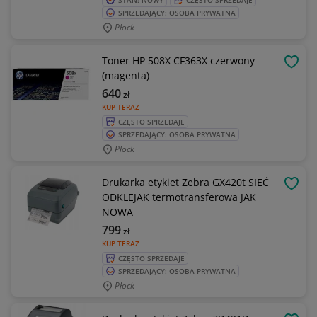
STAN: NOWY
CZĘSTO SPRZEDAJE
SPRZEDAJĄCY: OSOBA PRYWATNA
Płock
Toner HP 508X CF363X czerwony
OBSE
(magenta)
640
zł
KUP TERAZ
CZĘSTO SPRZEDAJE
SPRZEDAJĄCY: OSOBA PRYWATNA
Płock
Drukarka etykiet Zebra GX420t SIEĆ
OBSE
ODKLEJAK termotransferowa JAK
NOWA
799
zł
KUP TERAZ
CZĘSTO SPRZEDAJE
SPRZEDAJĄCY: OSOBA PRYWATNA
Płock