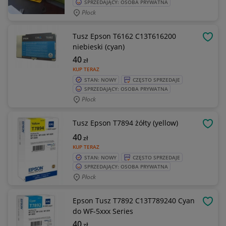
SPRZEDAJĄCY: OSOBA PRYWATNA
Płock
Tusz Epson T6162 C13T616200
OBSE
niebieski (cyan)
40
zł
KUP TERAZ
STAN: NOWY
CZĘSTO SPRZEDAJE
SPRZEDAJĄCY: OSOBA PRYWATNA
Płock
Tusz Epson T7894 żółty (yellow)
OBSE
40
zł
KUP TERAZ
STAN: NOWY
CZĘSTO SPRZEDAJE
SPRZEDAJĄCY: OSOBA PRYWATNA
Płock
Epson Tusz T7892 C13T789240 Cyan
OBSE
do WF-5xxx Series
40
zł