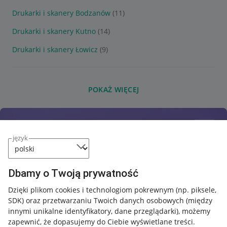
Drukarki i skanery Bodzanów
(11)
Drukarki i skanery Kutno
(14)
Drukarki i skanery Łowicz
(9)
POKAŻ WIĘCEJ
język
Dbamy o Twoją prywatność
Dzięki plikom cookies i technologiom pokrewnym
(np. piksele,
SDK)
oraz przetwarzaniu Twoich danych osobowych
(między
innymi unikalne identyfikatory, dane przeglądarki)
, możemy
zapewnić, że dopasujemy do Ciebie wyświetlane treści.