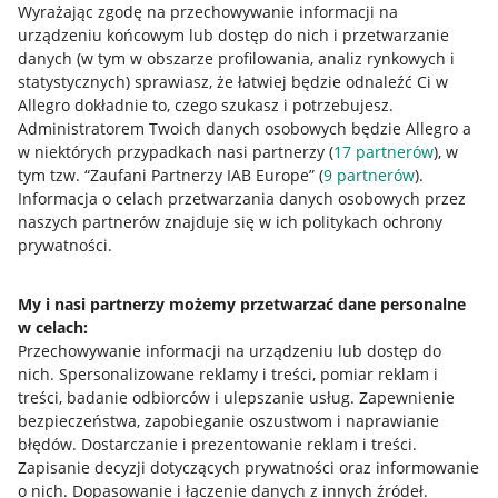
Wyrażając zgodę na przechowywanie informacji na
urządzeniu końcowym lub dostęp do nich i przetwarzanie
danych (w tym w obszarze profilowania, analiz rynkowych i
statystycznych) sprawiasz, że łatwiej będzie odnaleźć Ci w
Allegro dokładnie to, czego szukasz i potrzebujesz.
Administratorem Twoich danych osobowych będzie Allegro a
w niektórych przypadkach nasi partnerzy (
17
partnerów
), w
tym tzw. “Zaufani Partnerzy IAB Europe” (
9
partnerów
).
Przydatne informacje
Informacja o celach przetwarzania danych osobowych przez
naszych partnerów znajduje się w ich politykach ochrony
prywatności.
Jak to działa
Napisz do nas
My i nasi partnerzy możemy przetwarzać dane personalne
w celach:
Allegro Gadane dla sprzedających
Przechowywanie informacji na urządzeniu lub dostęp do
Allegro Gadane dla kupujących
nich
.
Spersonalizowane reklamy i treści, pomiar reklam i
treści, badanie odbiorców i ulepszanie usług
.
Zapewnienie
Mapa miejscowości
bezpieczeństwa, zapobieganie oszustwom i naprawianie
błędów
.
Dostarczanie i prezentowanie reklam i treści
.
Informacje prawne
Zapisanie decyzji dotyczących prywatności oraz informowanie
o nich
.
Dopasowanie i łączenie danych z innych źródeł
.