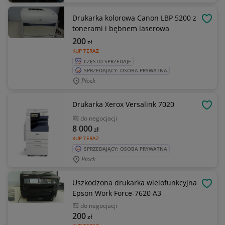
Drukarka kolorowa Canon LBP 5200 z
OBSE
tonerami i bębnem laserowa
200
zł
KUP TERAZ
CZĘSTO SPRZEDAJE
SPRZEDAJĄCY: OSOBA PRYWATNA
Płock
Drukarka Xerox Versalink 7020
OBSE
do negocjacji
8 000
zł
KUP TERAZ
SPRZEDAJĄCY: OSOBA PRYWATNA
Płock
Uszkodzona drukarka wielofunkcyjna
OBSE
Epson Work Force-7620 A3
do negocjacji
200
zł