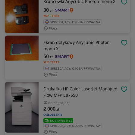
Krańcówki Anycubic Photon mono X
OBSE
30
zł
KUP TERAZ
SPRZEDAJĄCY: OSOBA PRYWATNA
Płock
Ekran dotykowy Anycubic Photon
OBSE
mono X
50
zł
KUP TERAZ
SPRZEDAJĄCY: OSOBA PRYWATNA
Płock
Drukarka HP Color LaserJet Managed
OBSE
Flow MFP E87650
do negocjacji
2 000
zł
OGŁOSZENIE
DOSTAWA 0 ZŁ
SPRZEDAJĄCY: OSOBA PRYWATNA
Płock