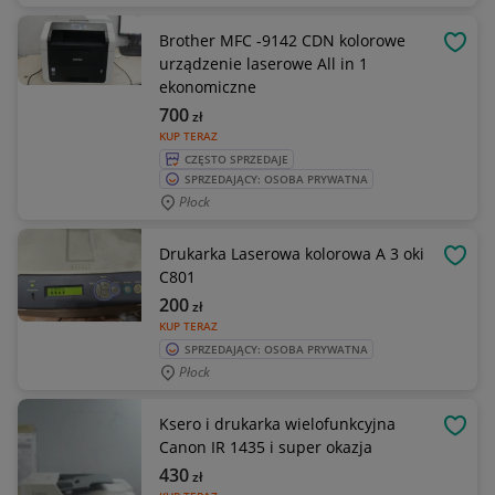
Brother MFC -9142 CDN kolorowe
OBSE
urządzenie laserowe All in 1
ekonomiczne
700
zł
KUP TERAZ
CZĘSTO SPRZEDAJE
SPRZEDAJĄCY: OSOBA PRYWATNA
Płock
Drukarka Laserowa kolorowa A 3 oki
OBSE
C801
200
zł
KUP TERAZ
SPRZEDAJĄCY: OSOBA PRYWATNA
Płock
Ksero i drukarka wielofunkcyjna
OBSE
Canon IR 1435 i super okazja
430
zł