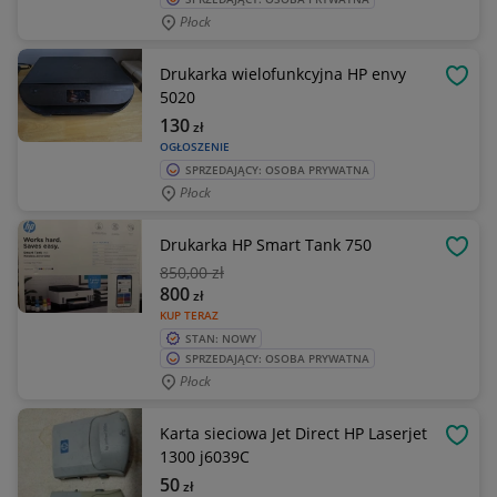
Płock
Drukarka wielofunkcyjna HP envy
OBSE
5020
130
zł
OGŁOSZENIE
SPRZEDAJĄCY: OSOBA PRYWATNA
Płock
Drukarka HP Smart Tank 750
OBSE
850
,00 zł
800
zł
KUP TERAZ
STAN: NOWY
SPRZEDAJĄCY: OSOBA PRYWATNA
Płock
Karta sieciowa Jet Direct HP Laserjet
OBSE
1300 j6039C
50
zł