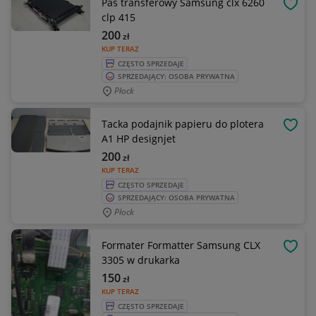
Pas transferowy Samsung clx 6260
OBSE
clp 415
200
zł
KUP TERAZ
CZĘSTO SPRZEDAJE
SPRZEDAJĄCY: OSOBA PRYWATNA
Płock
Tacka podajnik papieru do plotera
OBSE
A1 HP designjet
200
zł
KUP TERAZ
CZĘSTO SPRZEDAJE
SPRZEDAJĄCY: OSOBA PRYWATNA
Płock
Formater Formatter Samsung CLX
OBSE
3305 w drukarka
150
zł
KUP TERAZ
CZĘSTO SPRZEDAJE