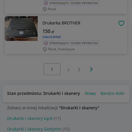
SPRZEDAJĄCY: OSOBA PRYWATNA
Płock
Drukarka BROTHER
OBSE
150
zł
OGŁOSZENIE
SPRZEDAJĄCY: OSOBA PRYWATNA
Płock, Podolszyce
Wybierz stronę:
Następna strona
z
2
Stan przedmiotu: Drukarki i skanery
Nowy
Bardzo dobry
Zobacz w innej lokalizacji
"Drukarki i skanery"
Drukarki i skanery Łąck
(17)
Drukarki i skanery Gostynin
(15)