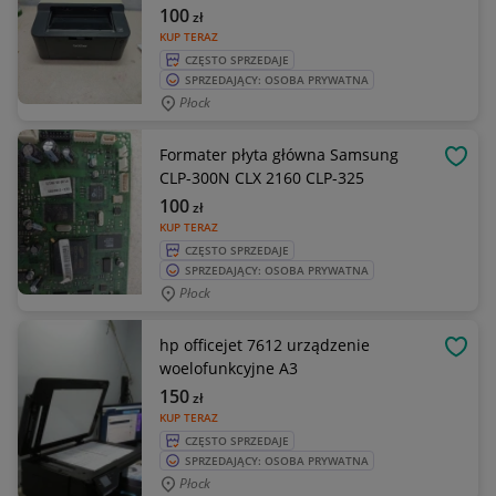
100
zł
KUP TERAZ
CZĘSTO SPRZEDAJE
SPRZEDAJĄCY: OSOBA PRYWATNA
Płock
Formater płyta główna Samsung
OBSE
CLP-300N CLX 2160 CLP-325
100
zł
KUP TERAZ
CZĘSTO SPRZEDAJE
SPRZEDAJĄCY: OSOBA PRYWATNA
Płock
hp officejet 7612 urządzenie
OBSE
woelofunkcyjne A3
150
zł
KUP TERAZ
CZĘSTO SPRZEDAJE
SPRZEDAJĄCY: OSOBA PRYWATNA
Płock