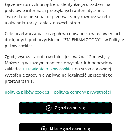
Regulamin
Łączenie różnych urządzeń
.
Identyfikacja urządzeń na
podstawie informacji przesyłanych automatycznie
.
Polityka plików "cookies"
Twoje dane personalne przetwarzamy również w celu
ułatwiania korzystania z naszych stron
Ustawienia plików "cookies"
Cele przetwarzania szczegółowo opisane są w ustawieniach
Udostępnianie lokalizacji
dostępnych pod przyciskiem: “ZMIENIAM ZGODY” i w Polityce
Informacje dla Aktu o Usługach Cyfrowych
plików cookies.
Zgodę wyrażasz dobrowolnie i jest ważna 12 miesięcy.
Pobierz aplikację
Możesz ją w każdym momencie wycofać lub ponowić w
zakładce
Ustawienia plików cookies
na stronie głównej.
Wycofanie zgody nie wpływa na legalność uprzedniego
przetwarzania.
polityka plików cookies
polityka ochrony prywatności
Zgadzam się
Nie zgadzam się