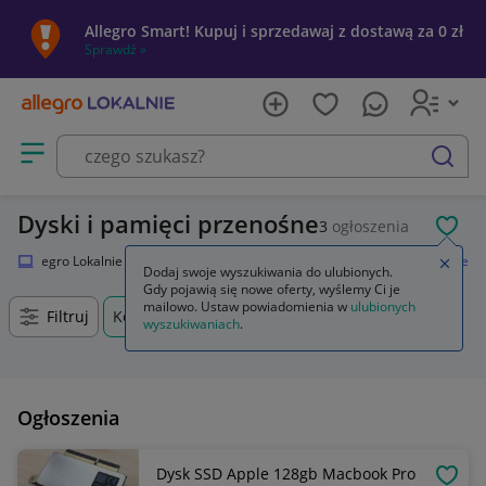
Allegro Smart! Kupuj i sprzedawaj z dostawą za 0 zł
Sprawdź »
Otwórz menu z kategoriami
szukaj
Dyski i pamięci przenośne
3
ogłoszenia
POL
Allegro Lokalnie
Elektronika
Komputery
Dyski i pamięci przenośne
Zamkn
Dodaj swoje wyszukiwania do ulubionych.
Gdy pojawią się nowe oferty, wyślemy Ci je
mailowo. Ustaw powiadomienia w
ulubionych
Filtruj
Kobylnica, Wielkopolskie, +0 km
wyszukiwaniach
.
Ogłoszenia
Dysk SSD Apple 128gb Macbook Pro
OBSE