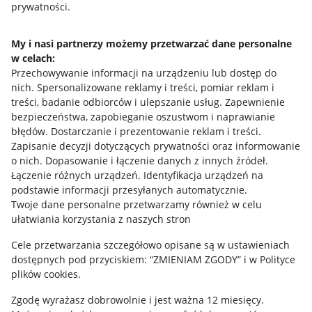
prywatności.
Jak to działa
Napisz do nas
My i nasi partnerzy możemy przetwarzać dane personalne
w celach:
Allegro Gadane dla sprzedających
Przechowywanie informacji na urządzeniu lub dostęp do
Allegro Gadane dla kupujących
nich
.
Spersonalizowane reklamy i treści, pomiar reklam i
treści, badanie odbiorców i ulepszanie usług
.
Zapewnienie
Mapa miejscowości
bezpieczeństwa, zapobieganie oszustwom i naprawianie
błędów
.
Dostarczanie i prezentowanie reklam i treści
.
Informacje prawne
Zapisanie decyzji dotyczących prywatności oraz informowanie
o nich
.
Dopasowanie i łączenie danych z innych źródeł
.
Regulamin
Łączenie różnych urządzeń
.
Identyfikacja urządzeń na
podstawie informacji przesyłanych automatycznie
.
Polityka plików "cookies"
Twoje dane personalne przetwarzamy również w celu
ułatwiania korzystania z naszych stron
Ustawienia plików "cookies"
Cele przetwarzania szczegółowo opisane są w ustawieniach
Udostępnianie lokalizacji
dostępnych pod przyciskiem: “ZMIENIAM ZGODY” i w Polityce
Informacje dla Aktu o Usługach Cyfrowych
plików cookies.
Zgodę wyrażasz dobrowolnie i jest ważna 12 miesięcy.
Pobierz aplikację