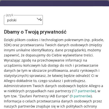
język
Dbamy o Twoją prywatność
Dzięki plikom cookies i technologiom pokrewnym
(np. piksele,
SDK)
oraz przetwarzaniu Twoich danych osobowych
(między
innymi unikalne identyfikatory, dane przeglądarki)
, możemy
zapewnić, że dopasujemy do Ciebie wyświetlane treści.
Wyrażając zgodę na przechowywanie informacji na
urządzeniu końcowym lub dostęp do nich i przetwarzanie
danych (w tym w obszarze profilowania, analiz rynkowych i
statystycznych) sprawiasz, że łatwiej będzie odnaleźć Ci w
Allegro dokładnie to, czego szukasz i potrzebujesz.
Administratorem Twoich danych osobowych będzie Allegro a
w niektórych przypadkach nasi partnerzy (
17
partnerów
), w
tym tzw. “Zaufani Partnerzy IAB Europe” (
9
partnerów
).
Przydatne informacje
Informacja o celach przetwarzania danych osobowych przez
naszych partnerów znajduje się w ich politykach ochrony