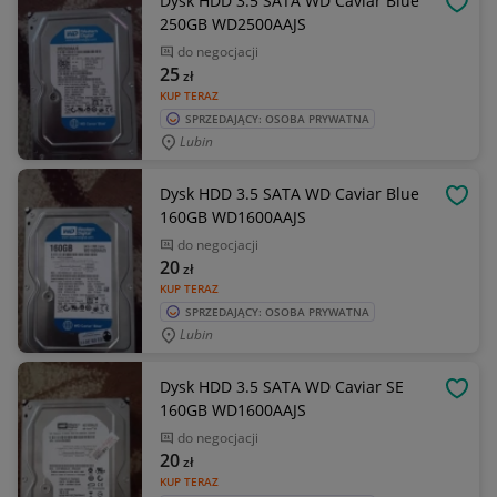
Dysk HDD 3.5 SATA WD Caviar Blue
OBSE
250GB WD2500AAJS
do negocjacji
25
zł
KUP TERAZ
SPRZEDAJĄCY: OSOBA PRYWATNA
Lubin
Dysk HDD 3.5 SATA WD Caviar Blue
OBSE
160GB WD1600AAJS
do negocjacji
20
zł
KUP TERAZ
SPRZEDAJĄCY: OSOBA PRYWATNA
Lubin
Dysk HDD 3.5 SATA WD Caviar SE
OBSE
160GB WD1600AAJS
do negocjacji
20
zł
KUP TERAZ