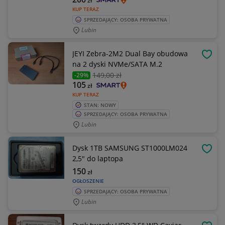
zł
KUP TERAZ
SPRZEDAJĄCY: OSOBA PRYWATNA
Lubin
JEYI Zebra-2M2 Dual Bay obudowa
OBSE
na 2 dyski NVMe/SATA M.2
149
,00 zł
-29%
105
zł
KUP TERAZ
STAN: NOWY
SPRZEDAJĄCY: OSOBA PRYWATNA
Lubin
Dysk 1TB SAMSUNG ST1000LM024
OBSE
2,5" do laptopa
150
zł
OGŁOSZENIE
SPRZEDAJĄCY: OSOBA PRYWATNA
Lubin