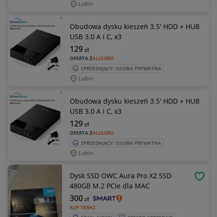
Lubin
Obudowa dysku kieszeń 3.5' HDD + HUB
USB 3.0 A i C, x3
129
zł
OFERTA Z
ALLEGRO
SPRZEDAJĄCY: OSOBA PRYWATNA
Lubin
Obudowa dysku kieszeń 3.5' HDD + HUB
USB 3.0 A i C, x3
129
zł
OFERTA Z
ALLEGRO
SPRZEDAJĄCY: OSOBA PRYWATNA
Lubin
Dysk SSD OWC Aura Pro X2 SSD
OBSE
480GB M.2 PCIe dla MAC
300
zł
KUP TERAZ