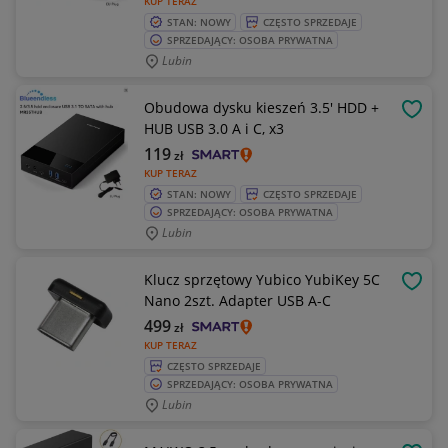
KUP TERAZ
STAN: NOWY
CZĘSTO SPRZEDAJE
SPRZEDAJĄCY: OSOBA PRYWATNA
Lubin
Obudowa dysku kieszeń 3.5' HDD +
OBSE
HUB USB 3.0 A i C, x3
119
zł
KUP TERAZ
STAN: NOWY
CZĘSTO SPRZEDAJE
SPRZEDAJĄCY: OSOBA PRYWATNA
Lubin
Klucz sprzętowy Yubico YubiKey 5C
OBSE
Nano 2szt. Adapter USB A-C
499
zł
KUP TERAZ
CZĘSTO SPRZEDAJE
SPRZEDAJĄCY: OSOBA PRYWATNA
Lubin