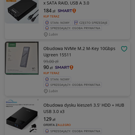
x SATA RAID, USB A 3.0
184
zł
KUP TERAZ
STAN: NOWY
CZĘSTO SPRZEDAJE
SPRZEDAJĄCY: OSOBA PRYWATNA
Lubin
Obudowa NVMe M.2 M-Key 10Gbps
OBSE
Ugreen 15511
99
,00 zł
90
zł
KUP TERAZ
STAN: NOWY
SPRZEDAJĄCY: OSOBA PRYWATNA
Lubin
Obudowa dysku kieszeń 3.5' HDD + HUB
USB 3.0 x3
129
zł
OFERTA Z
ALLEGRO
SPRZEDAJĄCY: OSOBA PRYWATNA