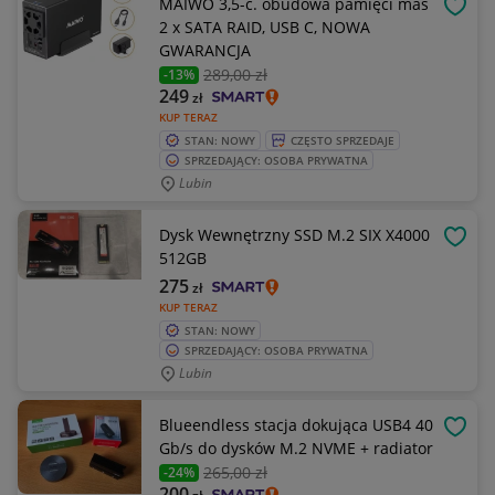
MAIWO 3,5-c. obudowa pamięci mas
OBSE
2 x SATA RAID, USB C, NOWA
GWARANCJA
289
,00 zł
-13%
249
zł
KUP TERAZ
STAN: NOWY
CZĘSTO SPRZEDAJE
SPRZEDAJĄCY: OSOBA PRYWATNA
Lubin
Dysk Wewnętrzny SSD M.2 SIX X4000
OBSE
512GB
275
zł
KUP TERAZ
STAN: NOWY
SPRZEDAJĄCY: OSOBA PRYWATNA
Lubin
Blueendless stacja dokująca USB4 40
OBSE
Gb/s do dysków M.2 NVME + radiator
265
,00 zł
-24%
200