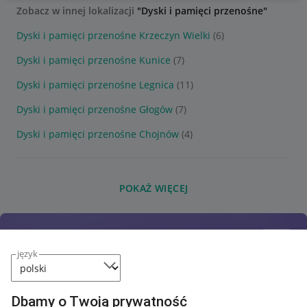
Zobacz w innej lokalizacji
"Dyski i pamięci przenośne"
Dyski i pamięci przenośne Krzeczyn Wielki
(6)
Dyski i pamięci przenośne Kunice
(7)
Dyski i pamięci przenośne Legnica
(11)
Dyski i pamięci przenośne Głogów
(7)
Dyski i pamięci przenośne Chojnów
(4)
POKAŻ WIĘCEJ
język
Dbamy o Twoją prywatność