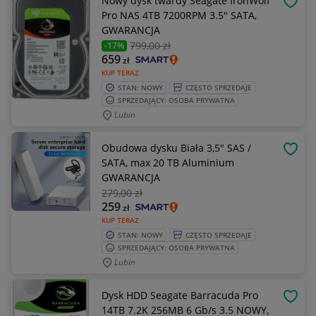
Nowy dysk twardy Seagate IronWolf
OBSE
Pro NAS 4TB 7200RPM 3.5" SATA,
GWARANCJA
799
,00 zł
-17%
659
zł
KUP TERAZ
STAN: NOWY
CZĘSTO SPRZEDAJE
SPRZEDAJĄCY: OSOBA PRYWATNA
Lubin
Obudowa dysku Biała 3,5" SAS /
OBSE
SATA, max 20 TB Aluminium
GWARANCJA
279
,00 zł
259
zł
KUP TERAZ
STAN: NOWY
CZĘSTO SPRZEDAJE
SPRZEDAJĄCY: OSOBA PRYWATNA
Lubin
Dysk HDD Seagate Barracuda Pro
OBSE
14TB 7.2K 256MB 6 Gb/s 3.5 NOWY,