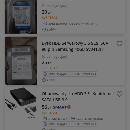
do negocjacji
20
zł
KUP TERAZ
SPRZEDAJĄCY: OSOBA PRYWATNA
Lubin
Dysk HDD Serwerowy 3.5 SCSI SCA
OBSE
80-pin Samsung 40GB SV0412H
do negocjacji
25
zł
KUP TERAZ
SPRZEDAJĄCY: OSOBA PRYWATNA
Lubin
Obudowa dysku HDD 3,5'' Kebidumei
OBSE
SATA USB 3.0
56
zł
KUP TERAZ
STAN: NOWY
CZĘSTO SPRZEDAJE
SPRZEDAJĄCY: OSOBA PRYWATNA
Lubin