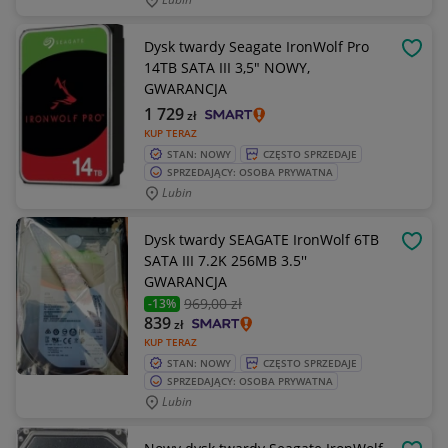
Dysk twardy Seagate IronWolf Pro
OBSE
14TB SATA III 3,5" NOWY,
GWARANCJA
1 729
zł
KUP TERAZ
STAN: NOWY
CZĘSTO SPRZEDAJE
SPRZEDAJĄCY: OSOBA PRYWATNA
Lubin
Dysk twardy SEAGATE IronWolf 6TB
OBSE
SATA III 7.2K 256MB 3.5''
GWARANCJA
969
,00 zł
-13%
839
zł
KUP TERAZ
STAN: NOWY
CZĘSTO SPRZEDAJE
SPRZEDAJĄCY: OSOBA PRYWATNA
Lubin