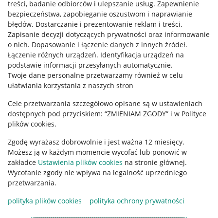
treści, badanie odbiorców i ulepszanie usług
.
Zapewnienie
Mapa miejscowości
bezpieczeństwa, zapobieganie oszustwom i naprawianie
błędów
.
Dostarczanie i prezentowanie reklam i treści
.
Informacje prawne
Zapisanie decyzji dotyczących prywatności oraz informowanie
o nich
.
Dopasowanie i łączenie danych z innych źródeł
.
Regulamin
Łączenie różnych urządzeń
.
Identyfikacja urządzeń na
podstawie informacji przesyłanych automatycznie
.
Polityka plików "cookies"
Twoje dane personalne przetwarzamy również w celu
ułatwiania korzystania z naszych stron
Ustawienia plików "cookies"
Cele przetwarzania szczegółowo opisane są w ustawieniach
Udostępnianie lokalizacji
dostępnych pod przyciskiem: “ZMIENIAM ZGODY” i w Polityce
Informacje dla Aktu o Usługach Cyfrowych
plików cookies.
Zgodę wyrażasz dobrowolnie i jest ważna 12 miesięcy.
Pobierz aplikację
Możesz ją w każdym momencie wycofać lub ponowić w
zakładce
Ustawienia plików cookies
na stronie głównej.
Wycofanie zgody nie wpływa na legalność uprzedniego
przetwarzania.
polityka plików cookies
polityka ochrony prywatności