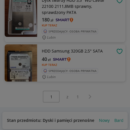
Dysk twardy HDD 3,5" WD Caviar
OBSE
22100 2111,8MB sprawny,
sprawdzony PATA
180
zł
KUP TERAZ
SPRZEDAJĄCY: OSOBA PRYWATNA
Lubin
HDD Samsung 320GB 2,5" SATA
OBSE
40
zł
KUP TERAZ
SPRZEDAJĄCY: OSOBA PRYWATNA
Lubin
Wybierz stronę:
Następna strona
z
1
Stan przedmiotu: Dyski i pamięci przenośne
Nowy
Bardzo 