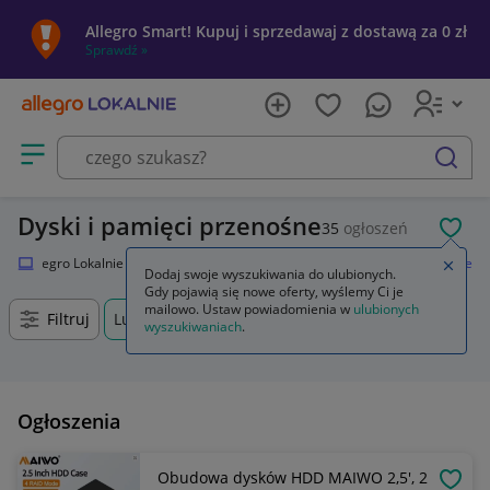
Allegro Smart! Kupuj i sprzedawaj z dostawą za 0 zł
Sprawdź »
Otwórz menu z kategoriami
szukaj
Dyski i pamięci przenośne
35
ogłoszeń
POL
Allegro Lokalnie
Elektronika
Komputery
Dyski i pamięci przenośne
Zamkn
Dodaj swoje wyszukiwania do ulubionych.
Gdy pojawią się nowe oferty, wyślemy Ci je
mailowo. Ustaw powiadomienia w
ulubionych
Filtruj
Lubin, Dolnośląskie, +0 km
wyszukiwaniach
.
Ogłoszenia
Obudowa dysków HDD MAIWO 2,5', 2
OBSE