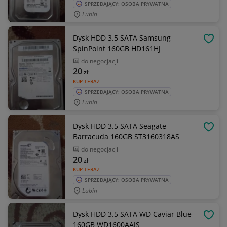
SPRZEDAJĄCY: OSOBA PRYWATNA
Lubin
Dysk HDD 3.5 SATA Samsung
OBSE
SpinPoint 160GB HD161HJ
do negocjacji
20
zł
KUP TERAZ
SPRZEDAJĄCY: OSOBA PRYWATNA
Lubin
Dysk HDD 3.5 SATA Seagate
OBSE
Barracuda 160GB ST3160318AS
do negocjacji
20
zł
KUP TERAZ
SPRZEDAJĄCY: OSOBA PRYWATNA
Lubin
Dysk HDD 3.5 SATA WD Caviar Blue
OBSE
160GB WD1600AAJS