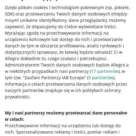
Dzięki plikom cookies i technologiom pokrewnym
(np. piksele,
SDK)
oraz przetwarzaniu Twoich danych osobowych
(między
innymi unikalne identyfikatory, dane przeglądarki)
, możemy
zapewnić, że dopasujemy do Ciebie wyświetlane treści.
Wyrażając zgodę na przechowywanie informacji na
urządzeniu końcowym lub dostęp do nich i przetwarzanie
danych (w tym w obszarze profilowania, analiz rynkowych i
statystycznych) sprawiasz, że łatwiej będzie odnaleźć Ci w
Allegro dokładnie to, czego szukasz i potrzebujesz.
Administratorem Twoich danych osobowych będzie Allegro a
w niektórych przypadkach nasi partnerzy (
17
partnerów
), w
tym tzw. “Zaufani Partnerzy IAB Europe” (
9
partnerów
).
Przydatne informacje
Informacja o celach przetwarzania danych osobowych przez
naszych partnerów znajduje się w ich politykach ochrony
prywatności.
Jak to działa
Napisz do nas
My i nasi partnerzy możemy przetwarzać dane personalne
w celach:
Allegro Gadane dla sprzedających
Przechowywanie informacji na urządzeniu lub dostęp do
Allegro Gadane dla kupujących
nich
.
Spersonalizowane reklamy i treści, pomiar reklam i