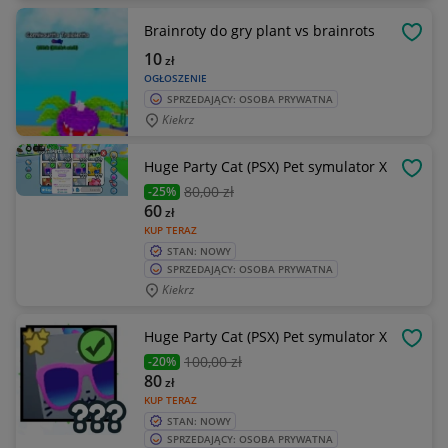
Brainroty do gry plant vs brainrots
OBSE
10
zł
OGŁOSZENIE
SPRZEDAJĄCY: OSOBA PRYWATNA
Kiekrz
Huge Party Cat (PSX) Pet symulator X
OBSE
80
,00 zł
-25%
60
zł
KUP TERAZ
STAN: NOWY
SPRZEDAJĄCY: OSOBA PRYWATNA
Kiekrz
Huge Party Cat (PSX) Pet symulator X
OBSE
100
,00 zł
-20%
80
zł
KUP TERAZ
STAN: NOWY
SPRZEDAJĄCY: OSOBA PRYWATNA