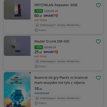
FRITZ!WLAN Repeater 300E
OBSE
120
,00 zł
-50%
60
zł
KUP TERAZ
SPRZEDAJĄCY: OSOBA PRYWATNA
Kiekrz
Router D-Link DIR-505
OBSE
50
,00 zł
-50%
25
zł
KUP TERAZ
SPRZEDAJĄCY: OSOBA PRYWATNA
Kiekrz
Brainrot do gry Plants vs brainrot
OBSE
mam wszyskie nie tylo z zdjecia
10
zł
OGŁOSZENIE
SPRZEDAJĄCY: OSOBA PRYWATNA
Kiekrz