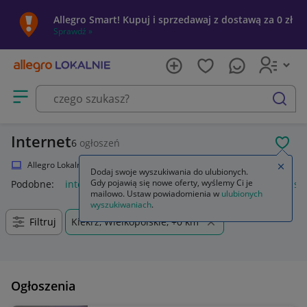
Allegro Smart! Kupuj i sprzedawaj z dostawą za 0 zł
Sprawdź »
Otwórz menu z kategoriami
szukaj
Internet
6
ogłoszeń
POL
Allegro Lokalnie
Elektronika
Komputery
Internet
Zamkn
Dodaj swoje wyszukiwania do ulubionych.
Gdy pojawią się nowe oferty, wyślemy Ci je
Podobne:
internet
karta sim internet
internet play karta si
mailowo. Ustaw powiadomienia w
ulubionych
wyszukiwaniach
.
Filtruj
Kiekrz, Wielkopolskie, +0 km
Ogłoszenia