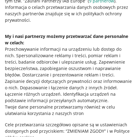
tym tzw. “Zaufani Partnerzy IAB Europe” (
9
partnerów
).
Przydatne informacje
Informacja o celach przetwarzania danych osobowych przez
naszych partnerów znajduje się w ich politykach ochrony
prywatności.
Jak to działa
Napisz do nas
My i nasi partnerzy możemy przetwarzać dane personalne
w celach:
Allegro Gadane dla sprzedających
Przechowywanie informacji na urządzeniu lub dostęp do
Allegro Gadane dla kupujących
nich
.
Spersonalizowane reklamy i treści, pomiar reklam i
treści, badanie odbiorców i ulepszanie usług
.
Zapewnienie
Mapa miejscowości
bezpieczeństwa, zapobieganie oszustwom i naprawianie
błędów
.
Dostarczanie i prezentowanie reklam i treści
.
Informacje prawne
Zapisanie decyzji dotyczących prywatności oraz informowanie
o nich
.
Dopasowanie i łączenie danych z innych źródeł
.
Regulamin
Łączenie różnych urządzeń
.
Identyfikacja urządzeń na
podstawie informacji przesyłanych automatycznie
.
Polityka plików "cookies"
Twoje dane personalne przetwarzamy również w celu
ułatwiania korzystania z naszych stron
Ustawienia plików "cookies"
Cele przetwarzania szczegółowo opisane są w ustawieniach
Udostępnianie lokalizacji
dostępnych pod przyciskiem: “ZMIENIAM ZGODY” i w Polityce
Informacje dla Aktu o Usługach Cyfrowych