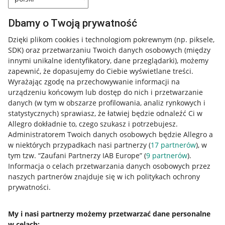
Dbamy o Twoją prywatność
Dzięki plikom cookies i technologiom pokrewnym
(np. piksele,
SDK)
oraz przetwarzaniu Twoich danych osobowych
(między
innymi unikalne identyfikatory, dane przeglądarki)
, możemy
zapewnić, że dopasujemy do Ciebie wyświetlane treści.
Wyrażając zgodę na przechowywanie informacji na
urządzeniu końcowym lub dostęp do nich i przetwarzanie
danych (w tym w obszarze profilowania, analiz rynkowych i
statystycznych) sprawiasz, że łatwiej będzie odnaleźć Ci w
Allegro dokładnie to, czego szukasz i potrzebujesz.
Administratorem Twoich danych osobowych będzie Allegro a
w niektórych przypadkach nasi partnerzy (
17
partnerów
), w
tym tzw. “Zaufani Partnerzy IAB Europe” (
9
partnerów
).
Przydatne informacje
Informacja o celach przetwarzania danych osobowych przez
naszych partnerów znajduje się w ich politykach ochrony
prywatności.
Jak to działa
Napisz do nas
My i nasi partnerzy możemy przetwarzać dane personalne
w celach:
Allegro Gadane dla sprzedających