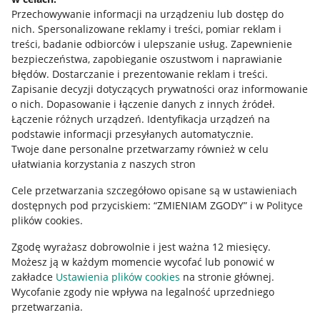
Przechowywanie informacji na urządzeniu lub dostęp do
Allegro Gadane dla kupujących
nich
.
Spersonalizowane reklamy i treści, pomiar reklam i
treści, badanie odbiorców i ulepszanie usług
.
Zapewnienie
Mapa miejscowości
bezpieczeństwa, zapobieganie oszustwom i naprawianie
błędów
.
Dostarczanie i prezentowanie reklam i treści
.
Informacje prawne
Zapisanie decyzji dotyczących prywatności oraz informowanie
o nich
.
Dopasowanie i łączenie danych z innych źródeł
.
Regulamin
Łączenie różnych urządzeń
.
Identyfikacja urządzeń na
podstawie informacji przesyłanych automatycznie
.
Polityka plików "cookies"
Twoje dane personalne przetwarzamy również w celu
ułatwiania korzystania z naszych stron
Ustawienia plików "cookies"
Cele przetwarzania szczegółowo opisane są w ustawieniach
Udostępnianie lokalizacji
dostępnych pod przyciskiem: “ZMIENIAM ZGODY” i w Polityce
Informacje dla Aktu o Usługach Cyfrowych
plików cookies.
Zgodę wyrażasz dobrowolnie i jest ważna 12 miesięcy.
Pobierz aplikację
Możesz ją w każdym momencie wycofać lub ponowić w
zakładce
Ustawienia plików cookies
na stronie głównej.
Wycofanie zgody nie wpływa na legalność uprzedniego
przetwarzania.