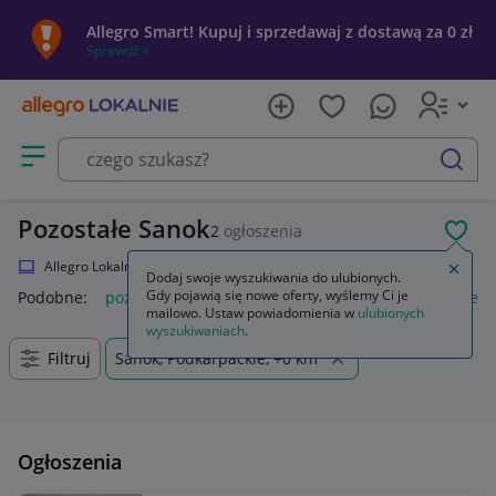
Allegro Smart! Kupuj i sprzedawaj z dostawą za 0 zł
Sprawdź »
Otwórz menu z kategoriami
szukaj
Pozostałe Sanok
2
ogłoszenia
POL
Allegro Lokalnie
Elektronika
Komputery
Pozostałe
Zamkn
Dodaj swoje wyszukiwania do ulubionych.
Gdy pojawią się nowe oferty, wyślemy Ci je
Podobne:
pozostałe
łóżka pozostałe
pozostałe miasta i regi
mailowo. Ustaw powiadomienia w
ulubionych
wyszukiwaniach
.
Filtruj
Sanok, Podkarpackie, +0 km
Ogłoszenia