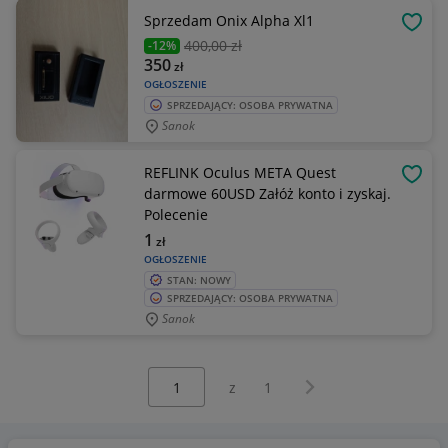
Sprzedam Onix Alpha Xl1
OBSE
400
,00 zł
-12%
350
zł
OGŁOSZENIE
SPRZEDAJĄCY: OSOBA PRYWATNA
Sanok
REFLINK Oculus META Quest
OBSE
darmowe 60USD Załóż konto i zyskaj.
Polecenie
1
zł
OGŁOSZENIE
STAN: NOWY
SPRZEDAJĄCY: OSOBA PRYWATNA
Sanok
Wybierz stronę:
Następna strona
z
1