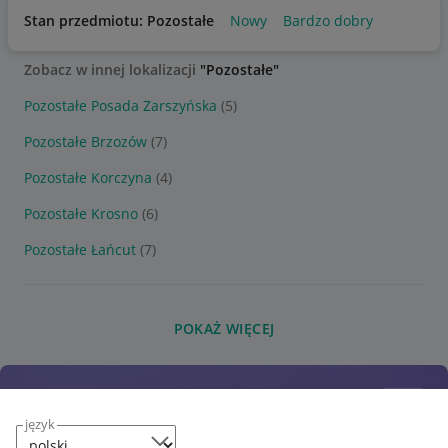
Stan przedmiotu: Pozostałe
Nowy
Bardzo dobry
Zobacz w innej lokalizacji
"Pozostałe"
Pozostałe Posada Zarszyńska
(5)
Pozostałe Brzozów
(7)
Pozostałe Korczyna
(4)
Pozostałe Krosno
(6)
Pozostałe Łańcut
(7)
POKAŻ WIĘCEJ
język