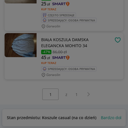
25
zł
KUP TERAZ
CZĘSTO SPRZEDAJE
SPRZEDAJĄCY: OSOBA PRYWATNA
Garwolin
BIAŁA KOSZULA DAMSKA
OBSE
ELEGANCKA MOHITO 34
86
,00 zł
-47%
45
zł
KUP TERAZ
SPRZEDAJĄCY: OSOBA PRYWATNA
Garwolin
Wybierz stronę:
Następna strona
z
1
Stan przedmiotu: Koszule casual (na co dzień)
Bardzo dobry