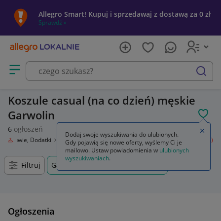
Allegro Smart! Kupuj i sprzedawaj z dostawą za 0 zł
Sprawdź »
Otwórz menu z kategoriami
szukaj
Koszule casual (na co dzień) męskie
Garwolin
POL
6
ogłoszeń
Zamkn
Dodaj swoje wyszukiwania do ulubionych.
ż, Obuwie, Dodatki
Odzież męska
Koszule
Koszule casual (na co dzień)
Gdy pojawią się nowe oferty, wyślemy Ci je
mailowo. Ustaw powiadomienia w
ulubionych
wyszukiwaniach
.
Filtruj
Garwolin, Mazowieckie, +0 km
Ogłoszenia