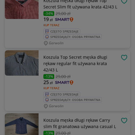
Koszula męska długi rękaw Top
OBSE
Secret Slim fit używana krata 42/43 L
29
,00 zł
-34%
19
zł
KUP TERAZ
CZĘSTO SPRZEDAJE
SPRZEDAJĄCY: OSOBA PRYWATNA
Garwolin
Koszula Top Secret męska długi
OBSE
rękaw regular fit używana krata
42/43 L
29
,00 zł
-13%
25
zł
KUP TERAZ
CZĘSTO SPRZEDAJE
SPRZEDAJĄCY: OSOBA PRYWATNA
Garwolin
Koszula męska długi rękaw Carry
OBSE
slim fit granatowa używana casual L
29
,00 zł
-13%