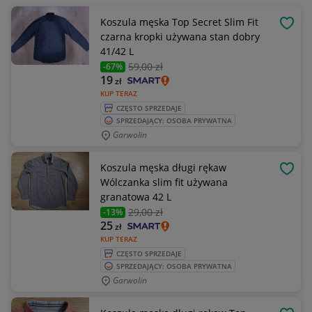
Koszula męska Top Secret Slim Fit
OBSE
czarna kropki używana stan dobry
41/42 L
59
,00 zł
-67%
19
zł
KUP TERAZ
CZĘSTO SPRZEDAJE
SPRZEDAJĄCY: OSOBA PRYWATNA
Garwolin
Koszula męska długi rękaw
OBSE
Wólczanka slim fit używana
granatowa 42 L
29
,00 zł
-13%
25
zł
KUP TERAZ
CZĘSTO SPRZEDAJE
SPRZEDAJĄCY: OSOBA PRYWATNA
Garwolin