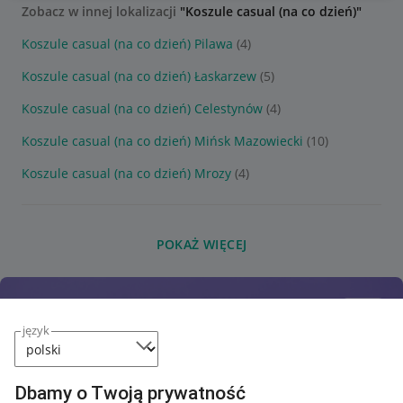
Zobacz w innej lokalizacji
"Koszule casual (na co dzień)"
Koszule casual (na co dzień) Pilawa
(4)
Koszule casual (na co dzień) Łaskarzew
(5)
Koszule casual (na co dzień) Celestynów
(4)
Koszule casual (na co dzień) Mińsk Mazowiecki
(10)
Koszule casual (na co dzień) Mrozy
(4)
POKAŻ WIĘCEJ
język
Dbamy o Twoją prywatność