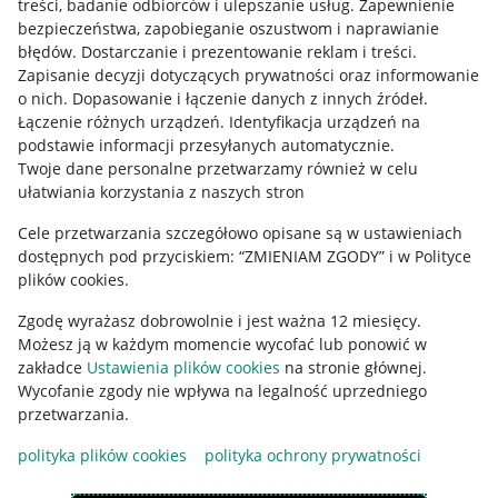
treści, badanie odbiorców i ulepszanie usług
.
Zapewnienie
Mapa miejscowości
bezpieczeństwa, zapobieganie oszustwom i naprawianie
błędów
.
Dostarczanie i prezentowanie reklam i treści
.
Informacje prawne
Zapisanie decyzji dotyczących prywatności oraz informowanie
o nich
.
Dopasowanie i łączenie danych z innych źródeł
.
Regulamin
Łączenie różnych urządzeń
.
Identyfikacja urządzeń na
podstawie informacji przesyłanych automatycznie
.
Polityka plików "cookies"
Twoje dane personalne przetwarzamy również w celu
ułatwiania korzystania z naszych stron
Ustawienia plików "cookies"
Cele przetwarzania szczegółowo opisane są w ustawieniach
Udostępnianie lokalizacji
dostępnych pod przyciskiem: “ZMIENIAM ZGODY” i w Polityce
Informacje dla Aktu o Usługach Cyfrowych
plików cookies.
Zgodę wyrażasz dobrowolnie i jest ważna 12 miesięcy.
Pobierz aplikację
Możesz ją w każdym momencie wycofać lub ponowić w
zakładce
Ustawienia plików cookies
na stronie głównej.
Wycofanie zgody nie wpływa na legalność uprzedniego
przetwarzania.
polityka plików cookies
polityka ochrony prywatności