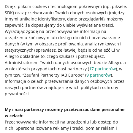
Dzięki plikom cookies i technologiom pokrewnym
(np. piksele,
SDK)
oraz przetwarzaniu Twoich danych osobowych
(między
innymi unikalne identyfikatory, dane przeglądarki)
, możemy
zapewnić, że dopasujemy do Ciebie wyświetlane treści.
Wyrażając zgodę na przechowywanie informacji na
urządzeniu końcowym lub dostęp do nich i przetwarzanie
danych (w tym w obszarze profilowania, analiz rynkowych i
statystycznych) sprawiasz, że łatwiej będzie odnaleźć Ci w
Allegro dokładnie to, czego szukasz i potrzebujesz.
Administratorem Twoich danych osobowych będzie Allegro a
w niektórych przypadkach nasi partnerzy (
17
partnerów
), w
tym tzw. “Zaufani Partnerzy IAB Europe” (
9
partnerów
).
Przydatne informacje
Informacja o celach przetwarzania danych osobowych przez
naszych partnerów znajduje się w ich politykach ochrony
prywatności.
Jak to działa
Napisz do nas
My i nasi partnerzy możemy przetwarzać dane personalne
w celach:
Allegro Gadane dla sprzedających
Przechowywanie informacji na urządzeniu lub dostęp do
Allegro Gadane dla kupujących
nich
.
Spersonalizowane reklamy i treści, pomiar reklam i