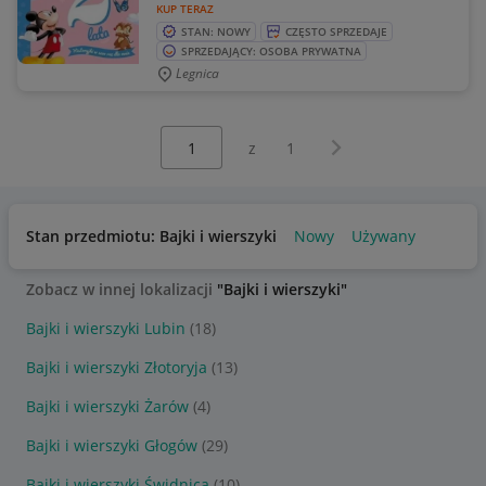
KUP TERAZ
STAN: NOWY
CZĘSTO SPRZEDAJE
SPRZEDAJĄCY: OSOBA PRYWATNA
Legnica
Wybierz stronę:
Następna strona
z
1
Stan przedmiotu: Bajki i wierszyki
Nowy
Używany
Zobacz w innej lokalizacji
"Bajki i wierszyki"
Bajki i wierszyki Lubin
(18)
Bajki i wierszyki Złotoryja
(13)
Bajki i wierszyki Żarów
(4)
Bajki i wierszyki Głogów
(29)
Bajki i wierszyki Świdnica
(10)