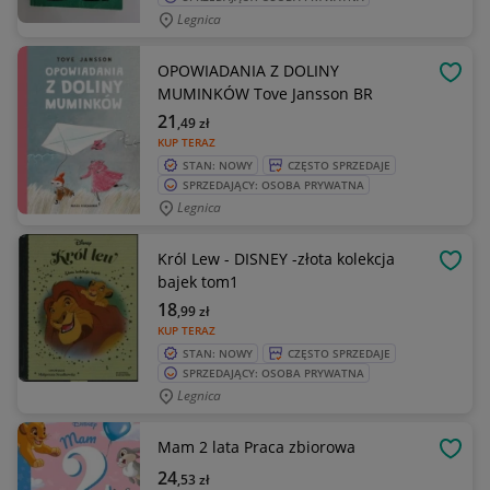
Legnica
OPOWIADANIA Z DOLINY
OBSE
MUMINKÓW Tove Jansson BR
21
,49
zł
KUP TERAZ
STAN: NOWY
CZĘSTO SPRZEDAJE
SPRZEDAJĄCY: OSOBA PRYWATNA
Legnica
Król Lew - DISNEY -złota kolekcja
OBSE
bajek tom1
18
,99
zł
KUP TERAZ
STAN: NOWY
CZĘSTO SPRZEDAJE
SPRZEDAJĄCY: OSOBA PRYWATNA
Legnica
Mam 2 lata Praca zbiorowa
OBSE
24
,53
zł