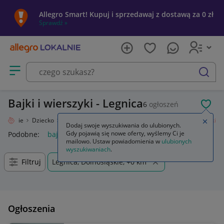
Allegro Smart! Kupuj i sprzedawaj z dostawą za 0 zł
Sprawdź »
Otwórz menu z kategoriami
szukaj
Bajki i wierszyki - Legnica
6
ogłoszeń
POL
 Lokalnie
Dziecko
Powrót do szkoły
Książki dla dzieci
Bajki i wierszyki
Zamkn
Dodaj swoje wyszukiwania do ulubionych.
Gdy pojawią się nowe oferty, wyślemy Ci je
Podobne:
bajki i wierszyki
mailowo. Ustaw powiadomienia w
ulubionych
wyszukiwaniach
.
Filtruj
Legnica, Dolnośląskie, +0 km
Ogłoszenia