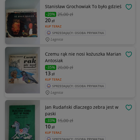
Stanisław Grochowiak To było gdzieś
OBSE
25
,00 zł
-20%
20
zł
KUP TERAZ
SPRZEDAJĄCY: OSOBA PRYWATNA
Legnica
Czemu rąk nie nosi kożuszka Marian
OBSE
Antosiak
20
,00 zł
-35%
13
zł
KUP TERAZ
SPRZEDAJĄCY: OSOBA PRYWATNA
Legnica
Jan Rudański dlaczego zebra jest w
OBSE
paski
15
,00 zł
-33%
10
zł
KUP TERAZ
SPRZEDAJĄCY: OSOBA PRYWATNA