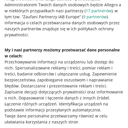
Administratorem Twoich danych osobowych będzie Allegro a
w niektórych przypadkach nasi partnerzy (
17
partnerów
), w
tym tzw. “Zaufani Partnerzy IAB Europe” (
9
partnerów
).
Przydatne informacje
Informacja o celach przetwarzania danych osobowych przez
naszych partnerów znajduje się w ich politykach ochrony
prywatności.
Jak to działa
Napisz do nas
My i nasi partnerzy możemy przetwarzać dane personalne
w celach:
Allegro Gadane dla sprzedających
Przechowywanie informacji na urządzeniu lub dostęp do
Allegro Gadane dla kupujących
nich
.
Spersonalizowane reklamy i treści, pomiar reklam i
treści, badanie odbiorców i ulepszanie usług
.
Zapewnienie
Mapa miejscowości
bezpieczeństwa, zapobieganie oszustwom i naprawianie
błędów
.
Dostarczanie i prezentowanie reklam i treści
.
Informacje prawne
Zapisanie decyzji dotyczących prywatności oraz informowanie
o nich
.
Dopasowanie i łączenie danych z innych źródeł
.
Regulamin
Łączenie różnych urządzeń
.
Identyfikacja urządzeń na
podstawie informacji przesyłanych automatycznie
.
Polityka plików "cookies"
Twoje dane personalne przetwarzamy również w celu
ułatwiania korzystania z naszych stron
Ustawienia plików "cookies"