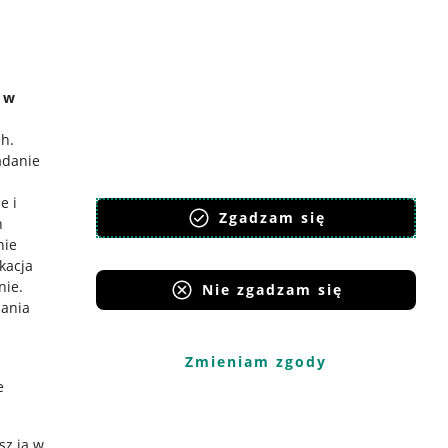
e w
ch
.
adanie
e i
Zgadzam się
h
nie
ikacja
nie
.
Nie zgadzam się
iania
Zmieniam zgody
e
sz ją w