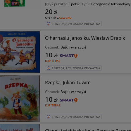
Język publikacji:
polski
Tytuł:
Pożegnanie lokomotywy
20
zł
OFERTA Z
ALLEGRO
SPRZEDAJĄCY: OSOBA PRYWATNA
O harnasiu Janosiku, Wiesław Drabik
Gatunek:
Bajki i wierszyki
10
zł
KUP TERAZ
SPRZEDAJĄCY: OSOBA PRYWATNA
Rzepka, Julian Tuwim
Gatunek:
Bajki i wierszyki
10
zł
KUP TERAZ
SPRZEDAJĄCY: OSOBA PRYWATNA
Ciapek i niebieska linia, Patrycja Zaraw