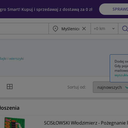
SPRAW
egro Smart! Kupuj i sprzedawaj z dostawą za 0 zł
Miasto
Wyczyść frazę
+
0
km
Odległość
szu
Bajki i wierszyki
Dodaj sw
Gdy poja
mailowo
wyszuki
k listy
Widok siatki
Sortuj od:
łoszenia
SCISŁOWSKI Włodzimierz - Pożegnanie lo