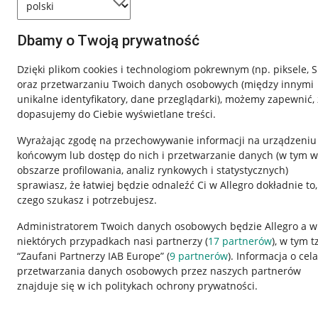
Dbamy o Twoją prywatność
Dzięki plikom cookies i technologiom pokrewnym
(np. piksele, 
oraz przetwarzaniu Twoich danych osobowych
(między innymi
unikalne identyfikatory, dane przeglądarki)
, możemy zapewnić, 
dopasujemy do Ciebie wyświetlane treści.
Wyrażając zgodę na przechowywanie informacji na urządzeniu
końcowym lub dostęp do nich i przetwarzanie danych (w tym w
obszarze profilowania, analiz rynkowych i statystycznych)
sprawiasz, że łatwiej będzie odnaleźć Ci w Allegro dokładnie to,
czego szukasz i potrzebujesz.
Przydatne informacje
Informacje p
Administratorem Twoich danych osobowych będzie Allegro a w
niektórych przypadkach nasi partnerzy (
17
partnerów
), w tym t
Jak to działa
Regulamin
“Zaufani Partnerzy IAB Europe” (
9
partnerów
). Informacja o cel
Napisz do nas
Polityka plików
przetwarzania danych osobowych przez naszych partnerów
znajduje się w ich politykach ochrony prywatności.
Allegro Gadane dla sprzedających
Ustawienia plik