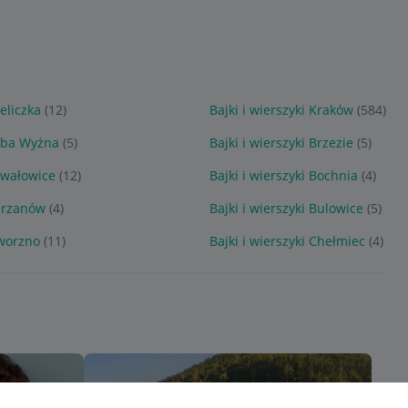
ieliczka
(12)
Bajki i wierszyki Kraków
(584)
Raba Wyżna
(5)
Bajki i wierszyki Brzezie
(5)
Rawałowice
(12)
Bajki i wierszyki Bochnia
(4)
Chrzanów
(4)
Bajki i wierszyki Bulowice
(5)
aworzno
(11)
Bajki i wierszyki Chełmiec
(4)