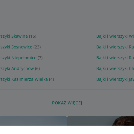
erszyki Skawina
(16)
Bajki i wierszyki W
erszyki Sosnowice
(23)
Bajki i wierszyki 
erszyki Niepołomice
(7)
Bajki i wierszyki 
erszyki Andrychów
(6)
Bajki i wierszyki 
erszyki Kazimierza Wielka
(4)
Bajki i wierszyki J
POKAŻ WIĘCEJ