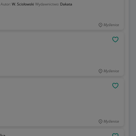
Autor:
W. Scisłowski
Wydawnictwo:
Dakata
Myślenice
OBSERWU
Myślenice
OBSERWU
Myślenice
ska