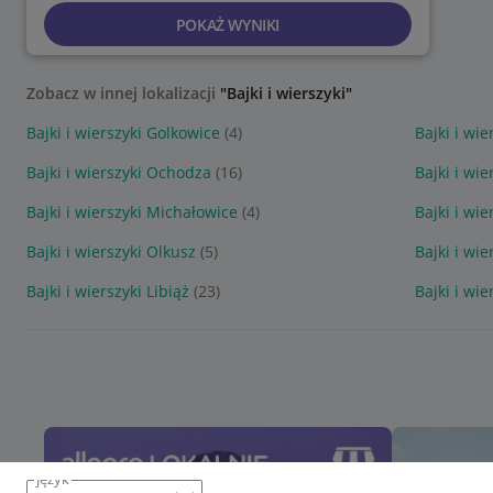
POKAŻ WYNIKI
Zobacz w innej lokalizacji
"Bajki i wierszyki"
Bajki i wierszyki Golkowice
(4)
Bajki i wi
Bajki i wierszyki Ochodza
(16)
Bajki i wi
Bajki i wierszyki Michałowice
(4)
Bajki i wi
Bajki i wierszyki Olkusz
(5)
Bajki i wi
Bajki i wierszyki Libiąż
(23)
Bajki i wi
język