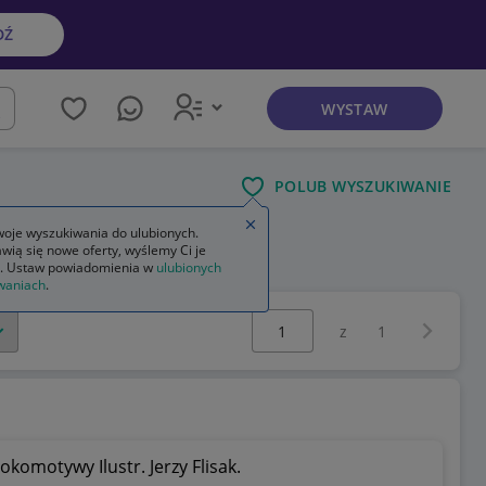
DŹ
WYSTAW
kaj
POLUB WYSZUKIWANIE
Zamknij wskazówkę
oje wyszukiwania do ulubionych.
wią się nowe oferty, wyślemy Ci je
. Ustaw powiadomienia w
ulubionych
waniach
.
Wybierz stronę:
Następna 
z
1
komotywy Ilustr. Jerzy Flisak.