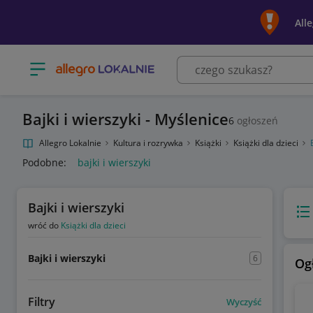
All
Otwórz menu z kategoriami
Bajki i wierszyki - Myślenice
6
ogłoszeń
Allegro Lokalnie
Kultura i rozrywka
Książki
Książki dla dzieci
Podobne:
bajki i wierszyki
Bajki i wierszyki
Wido
wróć do
Książki dla dzieci
Bajki i wierszyki
6
Og
Filtry
Wyczyść