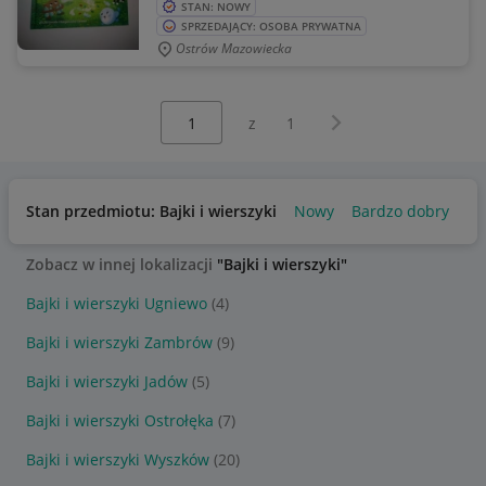
STAN: NOWY
SPRZEDAJĄCY: OSOBA PRYWATNA
Ostrów Mazowiecka
Wybierz stronę:
Następna strona
z
1
Stan przedmiotu: Bajki i wierszyki
Nowy
Bardzo dobry
Uż
Zobacz w innej lokalizacji
"Bajki i wierszyki"
Bajki i wierszyki Ugniewo
(4)
Bajki i wierszyki Zambrów
(9)
Bajki i wierszyki Jadów
(5)
Bajki i wierszyki Ostrołęka
(7)
Bajki i wierszyki Wyszków
(20)