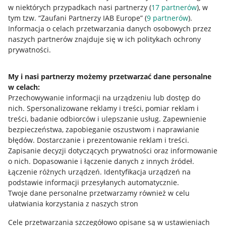
w niektórych przypadkach nasi partnerzy (
17
partnerów
), w
tym tzw. “Zaufani Partnerzy IAB Europe” (
9
partnerów
).
Przydatne informacje
Informacja o celach przetwarzania danych osobowych przez
naszych partnerów znajduje się w ich politykach ochrony
prywatności.
Jak to działa
Napisz do nas
My i nasi partnerzy możemy przetwarzać dane personalne
w celach:
Allegro Gadane dla sprzedających
Przechowywanie informacji na urządzeniu lub dostęp do
Allegro Gadane dla kupujących
nich
.
Spersonalizowane reklamy i treści, pomiar reklam i
treści, badanie odbiorców i ulepszanie usług
.
Zapewnienie
Mapa miejscowości
bezpieczeństwa, zapobieganie oszustwom i naprawianie
błędów
.
Dostarczanie i prezentowanie reklam i treści
.
Informacje prawne
Zapisanie decyzji dotyczących prywatności oraz informowanie
o nich
.
Dopasowanie i łączenie danych z innych źródeł
.
Regulamin
Łączenie różnych urządzeń
.
Identyfikacja urządzeń na
podstawie informacji przesyłanych automatycznie
.
Polityka plików "cookies"
Twoje dane personalne przetwarzamy również w celu
ułatwiania korzystania z naszych stron
Ustawienia plików "cookies"
Cele przetwarzania szczegółowo opisane są w ustawieniach
Udostępnianie lokalizacji