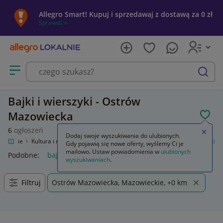
Allegro Smart! Kupuj i sprzedawaj z dostawą za 0 zł
Sprawdź »
Otwórz menu z kategoriami
szukaj
Bajki i wierszyki - Ostrów
Mazowiecka
POL
6
ogłoszeń
Zamkn
Dodaj swoje wyszukiwania do ulubionych.
 Lokalnie
Kultura i rozrywka
Książki
Książki dla dzieci
Bajki i wierszyki
Gdy pojawią się nowe oferty, wyślemy Ci je
mailowo. Ustaw powiadomienia w
ulubionych
Podobne:
bajki i wierszyki
wyszukiwaniach
.
Filtruj
Ostrów Mazowiecka, Mazowieckie, +0 km