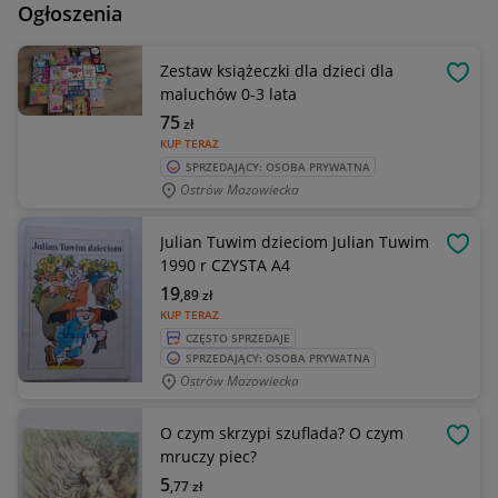
Ogłoszenia
Zestaw książeczki dla dzieci dla
OBSE
maluchów 0-3 lata
75
zł
KUP TERAZ
SPRZEDAJĄCY: OSOBA PRYWATNA
Ostrów Mazowiecka
Julian Tuwim dzieciom Julian Tuwim
OBSE
1990 r CZYSTA A4
19
,89
zł
KUP TERAZ
CZĘSTO SPRZEDAJE
SPRZEDAJĄCY: OSOBA PRYWATNA
Ostrów Mazowiecka
O czym skrzypi szuflada? O czym
OBSE
mruczy piec?
5
,77
zł