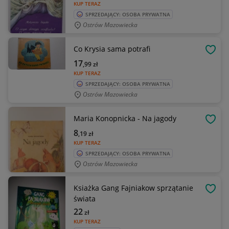
KUP TERAZ
SPRZEDAJĄCY: OSOBA PRYWATNA
Ostrów Mazowiecka
Co Krysia sama potrafi
OBSE
17
,99
zł
KUP TERAZ
SPRZEDAJĄCY: OSOBA PRYWATNA
Ostrów Mazowiecka
Maria Konopnicka - Na jagody
OBSE
8
,19
zł
KUP TERAZ
SPRZEDAJĄCY: OSOBA PRYWATNA
Ostrów Mazowiecka
Ksiażka Gang Fajniakow sprzątanie
OBSE
świata
22
zł
KUP TERAZ