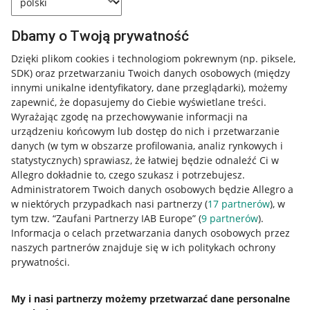
Dbamy o Twoją prywatność
Dzięki plikom cookies i technologiom pokrewnym
(np. piksele,
SDK)
oraz przetwarzaniu Twoich danych osobowych
(między
innymi unikalne identyfikatory, dane przeglądarki)
, możemy
zapewnić, że dopasujemy do Ciebie wyświetlane treści.
Wyrażając zgodę na przechowywanie informacji na
urządzeniu końcowym lub dostęp do nich i przetwarzanie
danych (w tym w obszarze profilowania, analiz rynkowych i
statystycznych) sprawiasz, że łatwiej będzie odnaleźć Ci w
Allegro dokładnie to, czego szukasz i potrzebujesz.
Administratorem Twoich danych osobowych będzie Allegro a
w niektórych przypadkach nasi partnerzy (
17
partnerów
), w
tym tzw. “Zaufani Partnerzy IAB Europe” (
9
partnerów
).
Przydatne informacje
Informacja o celach przetwarzania danych osobowych przez
naszych partnerów znajduje się w ich politykach ochrony
prywatności.
Jak to działa
Napisz do nas
My i nasi partnerzy możemy przetwarzać dane personalne