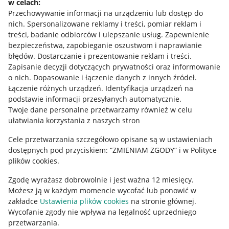
w celach:
Allegro Gadane dla sprzedających
Przechowywanie informacji na urządzeniu lub dostęp do
Allegro Gadane dla kupujących
nich
.
Spersonalizowane reklamy i treści, pomiar reklam i
treści, badanie odbiorców i ulepszanie usług
.
Zapewnienie
Mapa miejscowości
bezpieczeństwa, zapobieganie oszustwom i naprawianie
błędów
.
Dostarczanie i prezentowanie reklam i treści
.
Informacje prawne
Zapisanie decyzji dotyczących prywatności oraz informowanie
o nich
.
Dopasowanie i łączenie danych z innych źródeł
.
Regulamin
Łączenie różnych urządzeń
.
Identyfikacja urządzeń na
podstawie informacji przesyłanych automatycznie
.
Polityka plików "cookies"
Twoje dane personalne przetwarzamy również w celu
ułatwiania korzystania z naszych stron
Ustawienia plików "cookies"
Cele przetwarzania szczegółowo opisane są w ustawieniach
Udostępnianie lokalizacji
dostępnych pod przyciskiem: “ZMIENIAM ZGODY” i w Polityce
Informacje dla Aktu o Usługach Cyfrowych
plików cookies.
Zgodę wyrażasz dobrowolnie i jest ważna 12 miesięcy.
Pobierz aplikację
Możesz ją w każdym momencie wycofać lub ponowić w
zakładce
Ustawienia plików cookies
na stronie głównej.
Wycofanie zgody nie wpływa na legalność uprzedniego
przetwarzania.