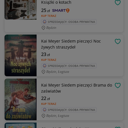
Książki o kotach
OBSE
25
zł
KUP TERAZ
SPRZEDAJĄCY: OSOBA PRYWATNA
Będzin
Kai Meyer Siedem pieczęci Noc
OBSE
żywych straszydeł
23
zł
KUP TERAZ
SPRZEDAJĄCY: OSOBA PRYWATNA
Będzin, Łagisza
Kai Meyer Siedem pieczęci Brama do
OBSE
zaświatòw
22
zł
KUP TERAZ
SPRZEDAJĄCY: OSOBA PRYWATNA
Będzin, Łagisza