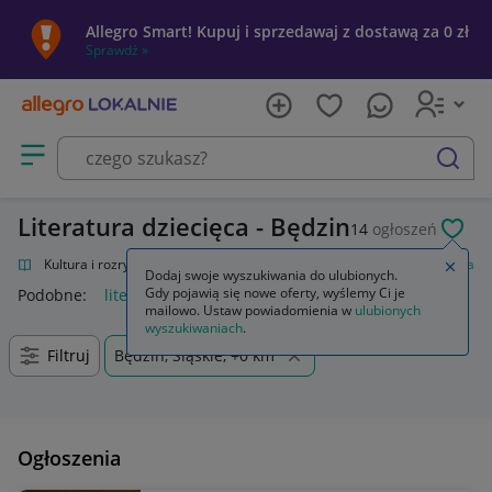
Allegro Smart! Kupuj i sprzedawaj z dostawą za 0 zł
Sprawdź »
Otwórz menu z kategoriami
szukaj
Literatura dziecięca - Będzin
14
ogłoszeń
POL
alnie
Kultura i rozrywka
Książki
Książki dla dzieci
Literatura dziecięca
Zamkn
Dodaj swoje wyszukiwania do ulubionych.
Gdy pojawią się nowe oferty, wyślemy Ci je
Podobne:
literatura dziecięca
mailowo. Ustaw powiadomienia w
ulubionych
wyszukiwaniach
.
Filtruj
Będzin, Śląskie, +0 km
Ogłoszenia