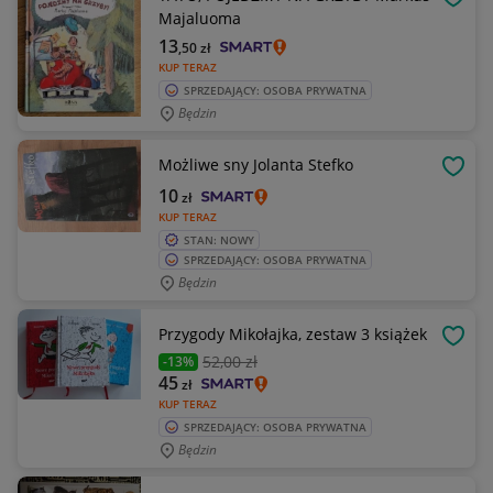
OBSE
Majaluoma
13
,50
zł
KUP TERAZ
SPRZEDAJĄCY: OSOBA PRYWATNA
Będzin
Możliwe sny Jolanta Stefko
OBSE
10
zł
KUP TERAZ
STAN: NOWY
SPRZEDAJĄCY: OSOBA PRYWATNA
Będzin
Przygody Mikołajka, zestaw 3 książek
OBSE
52
,00 zł
-13%
45
zł
KUP TERAZ
SPRZEDAJĄCY: OSOBA PRYWATNA
Będzin