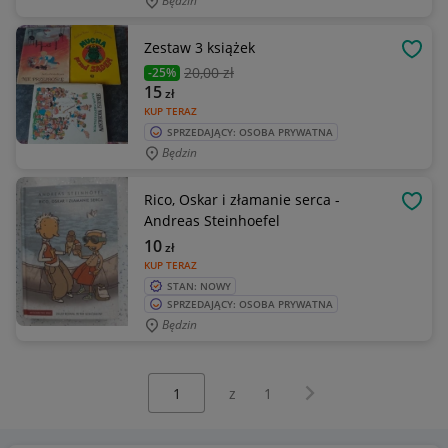
Będzin
Zestaw 3 książek
OBSE
20
,00 zł
-25%
15
zł
KUP TERAZ
SPRZEDAJĄCY: OSOBA PRYWATNA
Będzin
Rico, Oskar i złamanie serca -
OBSE
Andreas Steinhoefel
10
zł
KUP TERAZ
STAN: NOWY
SPRZEDAJĄCY: OSOBA PRYWATNA
Będzin
Wybierz stronę:
Następna strona
z
1