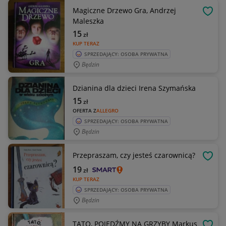
Magiczne Drzewo Gra, Andrzej
OBSE
Maleszka
15
zł
KUP TERAZ
SPRZEDAJĄCY: OSOBA PRYWATNA
Będzin
Dzianina dla dzieci Irena Szymańska
15
zł
OFERTA Z
ALLEGRO
SPRZEDAJĄCY: OSOBA PRYWATNA
Będzin
Przepraszam, czy jesteś czarownicą?
OBSE
19
zł
KUP TERAZ
SPRZEDAJĄCY: OSOBA PRYWATNA
Będzin
TATO, POJEDŹMY NA GRZYBY Markus