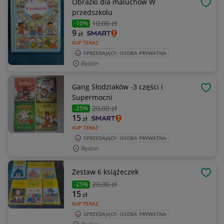
Obrazki dla maluchów W
OBSE
przedszkolu
10
,00 zł
-10%
9
zł
KUP TERAZ
SPRZEDAJĄCY: OSOBA PRYWATNA
Będzin
Gang Słodziaków -3 części i
OBSE
Supermocni
20
,00 zł
-25%
15
zł
KUP TERAZ
SPRZEDAJĄCY: OSOBA PRYWATNA
Będzin
Zestaw 6 książeczek
OBSE
20
,00 zł
-25%
15
zł
KUP TERAZ
SPRZEDAJĄCY: OSOBA PRYWATNA