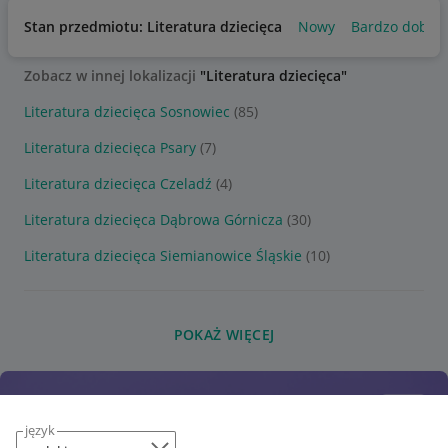
Stan przedmiotu: Literatura dziecięca
Nowy
Bardzo dobry
Zobacz w innej lokalizacji
"Literatura dziecięca"
Literatura dziecięca Sosnowiec
(85)
Literatura dziecięca Psary
(7)
Literatura dziecięca Czeladź
(4)
Literatura dziecięca Dąbrowa Górnicza
(30)
Literatura dziecięca Siemianowice Śląskie
(10)
POKAŻ WIĘCEJ
język