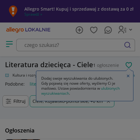
Allegro Smart! Kupuj i sprzedawaj z dostawą za 0 zł
Sprawdź »
Otwórz menu z kategoriami
szukaj
Literatura dziecięca - Ciele
1
ogłoszenie
POL
alnie
Kultura i rozrywka
Książki
Książki dla dzieci
Literatura dziecięca
Zamkn
Dodaj swoje wyszukiwania do ulubionych.
Gdy pojawią się nowe oferty, wyślemy Ci je
Podobne:
literatura dziecięca
mailowo. Ustaw powiadomienia w
ulubionych
wyszukiwaniach
.
Filtruj
Ciele, Kujawsko-pomorskie, +0 km
Ogłoszenia