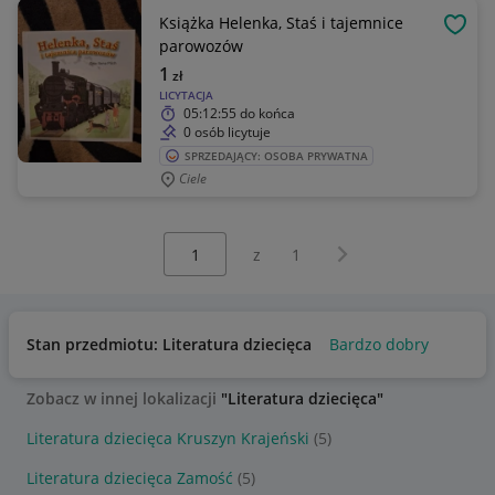
Książka Helenka, Staś i tajemnice
OBSE
parowozów
1
zł
LICYTACJA
05:12:55
do końca
0 osób licytuje
SPRZEDAJĄCY: OSOBA PRYWATNA
Ciele
Wybierz stronę:
Następna strona
z
1
Stan przedmiotu: Literatura dziecięca
Bardzo dobry
Zobacz w innej lokalizacji
"Literatura dziecięca"
Literatura dziecięca Kruszyn Krajeński
(5)
Literatura dziecięca Zamość
(5)