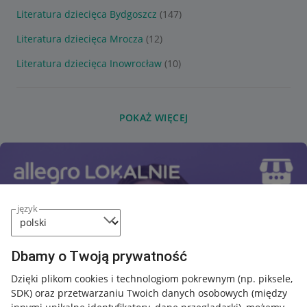
Literatura dziecięca Bydgoszcz
(147)
Literatura dziecięca Mrocza
(12)
Literatura dziecięca Inowrocław
(10)
POKAŻ WIĘCEJ
język
Dbamy o Twoją prywatność
Dzięki plikom cookies i technologiom pokrewnym
(np. piksele,
SDK)
oraz przetwarzaniu Twoich danych osobowych
(między