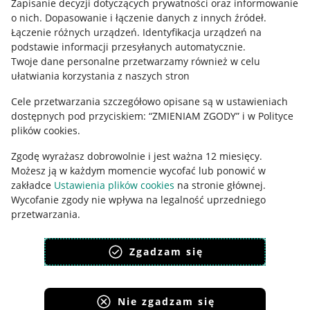
Regulamin
Zapisanie decyzji dotyczących prywatności oraz informowanie
o nich
.
Dopasowanie i łączenie danych z innych źródeł
.
Polityka plików "cookies"
Łączenie różnych urządzeń
.
Identyfikacja urządzeń na
podstawie informacji przesyłanych automatycznie
.
Ustawienia plików "cookies"
Twoje dane personalne przetwarzamy również w celu
ułatwiania korzystania z naszych stron
Udostępnianie lokalizacji
Cele przetwarzania szczegółowo opisane są w ustawieniach
Informacje dla Aktu o Usługach Cyfrowych
dostępnych pod przyciskiem: “ZMIENIAM ZGODY” i w Polityce
plików cookies.
Pobierz aplikację
Zgodę wyrażasz dobrowolnie i jest ważna 12 miesięcy.
Możesz ją w każdym momencie wycofać lub ponowić w
zakładce
Ustawienia plików cookies
na stronie głównej.
Wycofanie zgody nie wpływa na legalność uprzedniego
przetwarzania.
polityka plików cookies
polityka ochrony prywatności
Zgadzam się
Nie zgadzam się
Korzystanie z serwisu oznacza akceptację
regulaminu
.