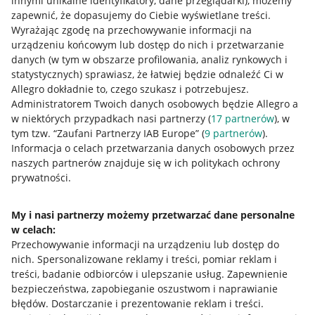
innymi unikalne identyfikatory, dane przeglądarki)
, możemy
zapewnić, że dopasujemy do Ciebie wyświetlane treści.
Wyrażając zgodę na przechowywanie informacji na
urządzeniu końcowym lub dostęp do nich i przetwarzanie
danych (w tym w obszarze profilowania, analiz rynkowych i
statystycznych) sprawiasz, że łatwiej będzie odnaleźć Ci w
Allegro dokładnie to, czego szukasz i potrzebujesz.
Administratorem Twoich danych osobowych będzie Allegro a
w niektórych przypadkach nasi partnerzy (
17
partnerów
), w
Przydatne informacje
tym tzw. “Zaufani Partnerzy IAB Europe” (
9
partnerów
).
Informacja o celach przetwarzania danych osobowych przez
Jak to działa
naszych partnerów znajduje się w ich politykach ochrony
prywatności.
Napisz do nas
Allegro Gadane dla sprzedających
My i nasi partnerzy możemy przetwarzać dane personalne
Allegro Gadane dla kupujących
w celach:
Przechowywanie informacji na urządzeniu lub dostęp do
Mapa miejscowości
nich
.
Spersonalizowane reklamy i treści, pomiar reklam i
treści, badanie odbiorców i ulepszanie usług
.
Zapewnienie
Informacje prawne
bezpieczeństwa, zapobieganie oszustwom i naprawianie
błędów
.
Dostarczanie i prezentowanie reklam i treści
.