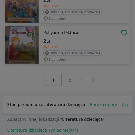
2
zł
KUP TERAZ
SPRZEDAJĄCY: OSOBA PRYWATNA
Domasław
Pollyanna lektura
OBSE
2
zł
KUP TERAZ
SPRZEDAJĄCY: OSOBA PRYWATNA
Domasław
Wybierz stronę:
Następna strona
z
1
Stan przedmiotu: Literatura dziecięca
Bardzo dobry
Używa
Zobacz w innej lokalizacji
"Literatura dziecięca"
Literatura dziecięca Tyniec Mały
(4)