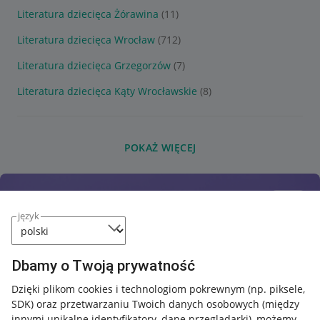
Literatura dziecięca Żórawina
(11)
Literatura dziecięca Wrocław
(712)
Literatura dziecięca Grzegorzów
(7)
Literatura dziecięca Kąty Wrocławskie
(8)
POKAŻ WIĘCEJ
język
Dbamy o Twoją prywatność
Dzięki plikom cookies i technologiom pokrewnym
(np. piksele,
SDK)
oraz przetwarzaniu Twoich danych osobowych
(między
innymi unikalne identyfikatory, dane przeglądarki)
, możemy