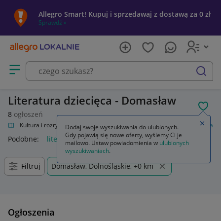
Allegro Smart! Kupuj i sprzedawaj z dostawą za 0 zł
Sprawdź »
Otwórz menu z kategoriami
szukaj
Literatura dziecięca - Domasław
POL
8
ogłoszeń
Zamkn
alnie
Kultura i rozrywka
Książki
Książki dla dzieci
Literatura dziecięca
Dodaj swoje wyszukiwania do ulubionych.
Gdy pojawią się nowe oferty, wyślemy Ci je
Podobne:
literatura dziecięca
mailowo. Ustaw powiadomienia w
ulubionych
wyszukiwaniach
.
Filtruj
Domasław, Dolnośląskie, +0 km
Ogłoszenia