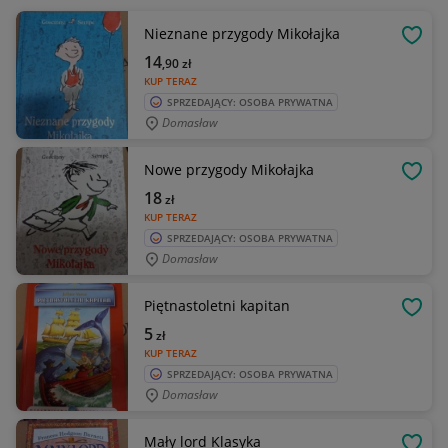
Nieznane przygody Mikołajka
OBSE
14
,90
zł
KUP TERAZ
SPRZEDAJĄCY: OSOBA PRYWATNA
Domasław
Nowe przygody Mikołajka
OBSE
18
zł
KUP TERAZ
SPRZEDAJĄCY: OSOBA PRYWATNA
Domasław
Piętnastoletni kapitan
OBSE
5
zł
KUP TERAZ
SPRZEDAJĄCY: OSOBA PRYWATNA
Domasław
Mały lord Klasyka