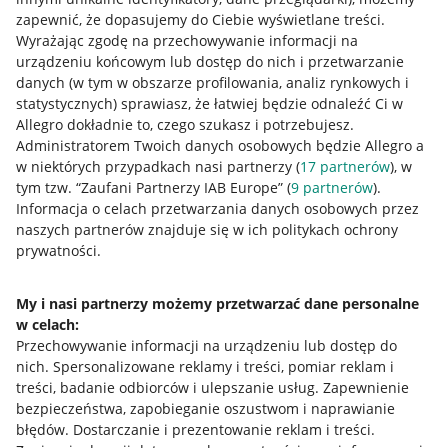
zapewnić, że dopasujemy do Ciebie wyświetlane treści.
Wyrażając zgodę na przechowywanie informacji na
urządzeniu końcowym lub dostęp do nich i przetwarzanie
danych (w tym w obszarze profilowania, analiz rynkowych i
statystycznych) sprawiasz, że łatwiej będzie odnaleźć Ci w
Allegro dokładnie to, czego szukasz i potrzebujesz.
Administratorem Twoich danych osobowych będzie Allegro a
w niektórych przypadkach nasi partnerzy (
17
partnerów
), w
tym tzw. “Zaufani Partnerzy IAB Europe” (
9
partnerów
).
Przydatne informacje
Informacja o celach przetwarzania danych osobowych przez
naszych partnerów znajduje się w ich politykach ochrony
prywatności.
Jak to działa
Napisz do nas
My i nasi partnerzy możemy przetwarzać dane personalne
w celach:
Allegro Gadane dla sprzedających
Przechowywanie informacji na urządzeniu lub dostęp do
Allegro Gadane dla kupujących
nich
.
Spersonalizowane reklamy i treści, pomiar reklam i
treści, badanie odbiorców i ulepszanie usług
.
Zapewnienie
Mapa miejscowości
bezpieczeństwa, zapobieganie oszustwom i naprawianie
błędów
.
Dostarczanie i prezentowanie reklam i treści
.
Informacje prawne