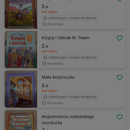
OBSE
2
zł
KUP TERAZ
SPRZEDAJĄCY: OSOBA PRYWATNA
Domasław
Książę i żebrak M. Twain
OBSE
2
zł
KUP TERAZ
SPRZEDAJĄCY: OSOBA PRYWATNA
Domasław
Mała księżniczka
OBSE
2
zł
KUP TERAZ
SPRZEDAJĄCY: OSOBA PRYWATNA
Domasław
Wspomnienia niebieskiego
OBSE
mundurka