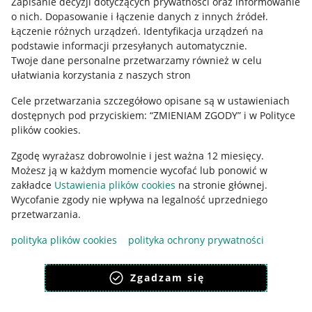
Zapisanie decyzji dotyczących prywatności oraz informowanie
o nich
.
Dopasowanie i łączenie danych z innych źródeł
.
Regulamin
Łączenie różnych urządzeń
.
Identyfikacja urządzeń na
podstawie informacji przesyłanych automatycznie
.
Polityka plików "cookies"
Twoje dane personalne przetwarzamy również w celu
ułatwiania korzystania z naszych stron
Ustawienia plików "cookies"
Cele przetwarzania szczegółowo opisane są w ustawieniach
Udostępnianie lokalizacji
dostępnych pod przyciskiem: “ZMIENIAM ZGODY” i w Polityce
Informacje dla Aktu o Usługach Cyfrowych
plików cookies.
Zgodę wyrażasz dobrowolnie i jest ważna 12 miesięcy.
Pobierz aplikację
Możesz ją w każdym momencie wycofać lub ponowić w
zakładce
Ustawienia plików cookies
na stronie głównej.
Wycofanie zgody nie wpływa na legalność uprzedniego
przetwarzania.
polityka plików cookies
polityka ochrony prywatności
Zgadzam się