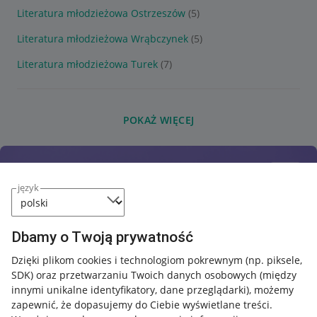
Literatura młodzieżowa Ostrzeszów
(5)
Literatura młodzieżowa Wrąbczynek
(5)
Literatura młodzieżowa Turek
(7)
POKAŻ WIĘCEJ
język
Dbamy o Twoją prywatność
Dzięki plikom cookies i technologiom pokrewnym
(np. piksele,
SDK)
oraz przetwarzaniu Twoich danych osobowych
(między
innymi unikalne identyfikatory, dane przeglądarki)
, możemy
zapewnić, że dopasujemy do Ciebie wyświetlane treści.