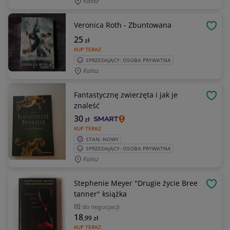
Kalisz
Veronica Roth - Zbuntowana
OBSE
25
zł
KUP TERAZ
SPRZEDAJĄCY: OSOBA PRYWATNA
Kalisz
Fantastycznę zwierzęta i jak je
OBSE
znaleść
30
zł
KUP TERAZ
STAN: NOWY
SPRZEDAJĄCY: OSOBA PRYWATNA
Kalisz
Stephenie Meyer "Drugie życie Bree
OBSE
tanner" książka
do negocjacji
18
,99
zł
KUP TERAZ