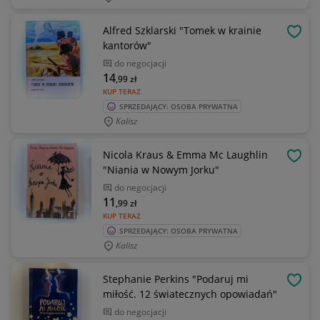
Alfred Szklarski "Tomek w krainie
OBSE
kantorów"
do negocjacji
14
,99
zł
KUP TERAZ
SPRZEDAJĄCY: OSOBA PRYWATNA
Kalisz
Nicola Kraus & Emma Mc Laughlin
OBSE
"Niania w Nowym Jorku"
do negocjacji
11
,99
zł
KUP TERAZ
SPRZEDAJĄCY: OSOBA PRYWATNA
Kalisz
Stephanie Perkins "Podaruj mi
OBSE
miłość. 12 światecznych opowiadań"
do negocjacji