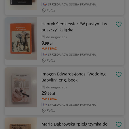
SPRZEDAJĄCY: OSOBA PRYWATNA
Kalisz
Henryk Sienkiewicz "W pustyni i w
OBSE
puszczy" książka
do negocjacji
9
,99
zł
KUP TERAZ
SPRZEDAJĄCY: OSOBA PRYWATNA
Kalisz
Imogen Edwards-Jones "Wedding
OBSE
Babylin" eng. book
do negocjacji
29
,99
zł
KUP TERAZ
SPRZEDAJĄCY: OSOBA PRYWATNA
Kalisz
Maria Dąbrowska "pielgrzymka do
OBSE