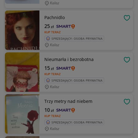
Kalisz
Pachnidlo
OBSE
25
zł
KUP TERAZ
SPRZEDAJĄCY: OSOBA PRYWATNA
Kalisz
Nieumarła i bezrobotna
OBSE
15
zł
KUP TERAZ
SPRZEDAJĄCY: OSOBA PRYWATNA
Kalisz
Trzy metry nad niebem
OBSE
10
zł
KUP TERAZ
SPRZEDAJĄCY: OSOBA PRYWATNA
Kalisz