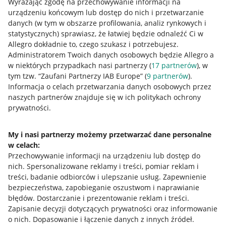
Wyrażając zgodę na przechowywanie informacji na
urządzeniu końcowym lub dostęp do nich i przetwarzanie
danych (w tym w obszarze profilowania, analiz rynkowych i
statystycznych) sprawiasz, że łatwiej będzie odnaleźć Ci w
Allegro dokładnie to, czego szukasz i potrzebujesz.
Administratorem Twoich danych osobowych będzie Allegro a
w niektórych przypadkach nasi partnerzy (
17
partnerów
), w
tym tzw. “Zaufani Partnerzy IAB Europe” (
9
partnerów
).
Przydatne informacje
Informacja o celach przetwarzania danych osobowych przez
naszych partnerów znajduje się w ich politykach ochrony
prywatności.
Jak to działa
Napisz do nas
My i nasi partnerzy możemy przetwarzać dane personalne
w celach:
Allegro Gadane dla sprzedających
Przechowywanie informacji na urządzeniu lub dostęp do
Allegro Gadane dla kupujących
nich
.
Spersonalizowane reklamy i treści, pomiar reklam i
treści, badanie odbiorców i ulepszanie usług
.
Zapewnienie
Mapa miejscowości
bezpieczeństwa, zapobieganie oszustwom i naprawianie
błędów
.
Dostarczanie i prezentowanie reklam i treści
.
Informacje prawne
Zapisanie decyzji dotyczących prywatności oraz informowanie
o nich
.
Dopasowanie i łączenie danych z innych źródeł
.