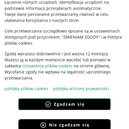
Regulamin
Łączenie różnych urządzeń
.
Identyfikacja urządzeń na
podstawie informacji przesyłanych automatycznie
.
Polityka plików "cookies"
Twoje dane personalne przetwarzamy również w celu
ułatwiania korzystania z naszych stron
Ustawienia plików "cookies"
Cele przetwarzania szczegółowo opisane są w ustawieniach
Udostępnianie lokalizacji
dostępnych pod przyciskiem: “ZMIENIAM ZGODY” i w Polityce
Informacje dla Aktu o Usługach Cyfrowych
plików cookies.
Zgodę wyrażasz dobrowolnie i jest ważna 12 miesięcy.
Pobierz aplikację
Możesz ją w każdym momencie wycofać lub ponowić w
zakładce
Ustawienia plików cookies
na stronie głównej.
Wycofanie zgody nie wpływa na legalność uprzedniego
przetwarzania.
polityka plików cookies
polityka ochrony prywatności
Zgadzam się
Nie zgadzam się
Korzystanie z serwisu oznacza akceptację
regulaminu
.