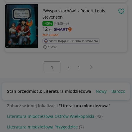
"Wyspa skarbów" - Robert Louis
OBSE
Stevenson
20
,00 zł
-40%
12
zł
KUP TERAZ
SPRZEDAJĄCY: OSOBA PRYWATNA
Kalisz
Wybierz stronę:
Następna strona
z
1
Stan przedmiotu: Literatura młodzieżowa
Nowy
Bardzo do
Zobacz w innej lokalizacji
"Literatura młodzieżowa"
Literatura młodzieżowa Ostrów Wielkopolski
(42)
Literatura młodzieżowa Przygodzice
(7)