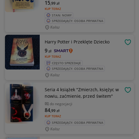
15
,99
zł
KUP TERAZ
STAN: NOWY
SPRZEDAJĄCY: OSOBA PRYWATNA
Kalisz
Harry Potter i Przeklęte Dziecko
OBSE
9
zł
KUP TERAZ
CZĘSTO SPRZEDAJE
SPRZEDAJĄCY: OSOBA PRYWATNA
Kalisz
Seria 4 książek "Zmierzch, księżyc w
OBSE
nowiu, zaćmienie, przed świtem"
do negocjacji
84
,99
zł
KUP TERAZ
SPRZEDAJĄCY: OSOBA PRYWATNA
Kalisz