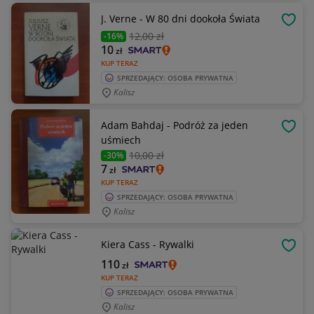
J. Verne - W 80 dni dookoła Świata
OBSE
12
,00 zł
-16%
10
zł
KUP TERAZ
SPRZEDAJĄCY: OSOBA PRYWATNA
Kalisz
Adam Bahdaj - Podróż za jeden
OBSE
uśmiech
10
,00 zł
-30%
7
zł
KUP TERAZ
SPRZEDAJĄCY: OSOBA PRYWATNA
Kalisz
Kiera Cass - Rywalki
OBSE
110
zł
KUP TERAZ
SPRZEDAJĄCY: OSOBA PRYWATNA
Kalisz