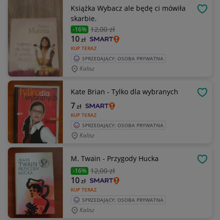
Książka Wybacz ale będę ci mówiła
OBSE
skarbie.
12
,00 zł
-16%
10
zł
KUP TERAZ
SPRZEDAJĄCY: OSOBA PRYWATNA
Kalisz
Kate Brian - Tylko dla wybranych
OBSE
7
zł
KUP TERAZ
SPRZEDAJĄCY: OSOBA PRYWATNA
Kalisz
M. Twain - Przygody Hucka
OBSE
12
,00 zł
-16%
10
zł
KUP TERAZ
SPRZEDAJĄCY: OSOBA PRYWATNA
Kalisz