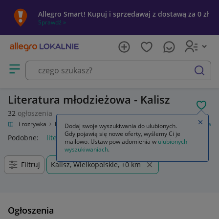
Allegro Smart! Kupuj i sprzedawaj z dostawą za 0 zł
Sprawdź »
Otwórz menu z kategoriami
szukaj
Literatura młodzieżowa - Kalisz
POL
32
ogłoszenia
Zamkn
Kultura i rozrywka
Książki
Książki dla młodzieży
Literatura młodzieżowa
Dodaj swoje wyszukiwania do ulubionych.
Gdy pojawią się nowe oferty, wyślemy Ci je
Podobne:
literatura młodzieżowa
mailowo. Ustaw powiadomienia w
ulubionych
wyszukiwaniach
.
Filtruj
Kalisz, Wielkopolskie, +0 km
Ogłoszenia