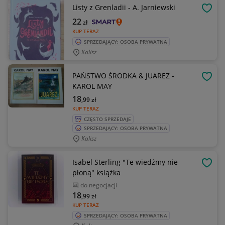
Listy z Grenladii - A. Jarniewski
OBSE
22
zł
KUP TERAZ
SPRZEDAJĄCY: OSOBA PRYWATNA
Kalisz
PAŃSTWO ŚRODKA & JUAREZ -
OBSE
KAROL MAY
18
,99
zł
KUP TERAZ
CZĘSTO SPRZEDAJE
SPRZEDAJĄCY: OSOBA PRYWATNA
Kalisz
Isabel Sterling "Te wiedźmy nie
OBSE
płoną" książka
do negocjacji
18
,99
zł
KUP TERAZ
SPRZEDAJĄCY: OSOBA PRYWATNA