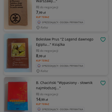
Warszawy..."
do negocjacji
7
,99
zł
KUP TERAZ
SPRZEDAJĄCY: OSOBA PRYWATNA
Kalisz
Bolesław Prus "Z Legend dawnego
OBSE
Egiptu..." Książka
do negocjacji
8
,99
zł
KUP TERAZ
SPRZEDAJĄCY: OSOBA PRYWATNA
Kalisz
B. Chaciński "Wypasiony - słownik
OBSE
najmłodszej..."
do negocjacji
14
,99
zł
KUP TERAZ
SPRZEDAJĄCY: OSOBA PRYWATNA