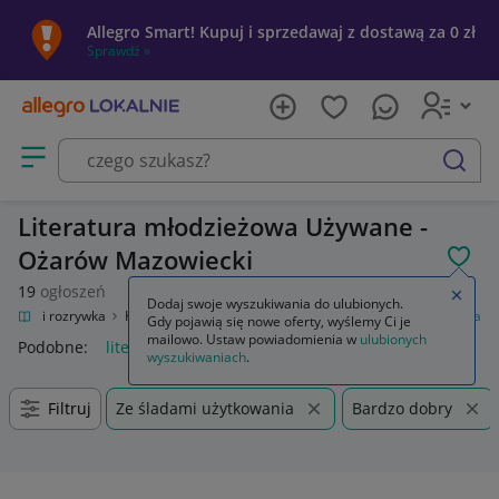
Allegro Smart! Kupuj i sprzedawaj z dostawą za 0 zł
Sprawdź »
Otwórz menu z kategoriami
szukaj
Literatura młodzieżowa Używane -
Ożarów Mazowiecki
POL
19
ogłoszeń
Zamkn
Dodaj swoje wyszukiwania do ulubionych.
Kultura i rozrywka
Książki
Książki dla młodzieży
Literatura młodzieżowa
Gdy pojawią się nowe oferty, wyślemy Ci je
mailowo. Ustaw powiadomienia w
ulubionych
Podobne:
literatura młodzieżowa
wyszukiwaniach
.
Filtruj
Ze śladami użytkowania
Bardzo dobry