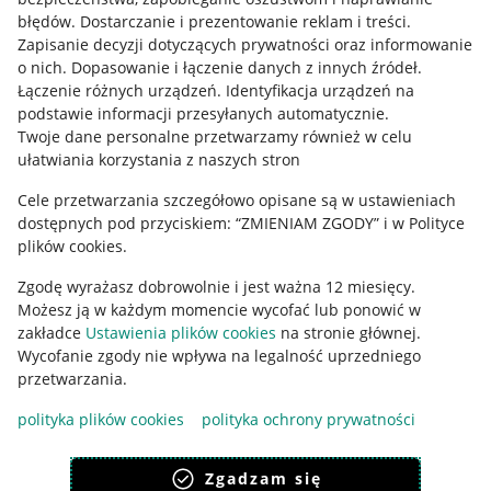
błędów
.
Dostarczanie i prezentowanie reklam i treści
.
Informacje prawne
Zapisanie decyzji dotyczących prywatności oraz informowanie
o nich
.
Dopasowanie i łączenie danych z innych źródeł
.
Regulamin
Łączenie różnych urządzeń
.
Identyfikacja urządzeń na
podstawie informacji przesyłanych automatycznie
.
Polityka plików "cookies"
Twoje dane personalne przetwarzamy również w celu
ułatwiania korzystania z naszych stron
Ustawienia plików "cookies"
Cele przetwarzania szczegółowo opisane są w ustawieniach
Udostępnianie lokalizacji
dostępnych pod przyciskiem: “ZMIENIAM ZGODY” i w Polityce
Informacje dla Aktu o Usługach Cyfrowych
plików cookies.
Zgodę wyrażasz dobrowolnie i jest ważna 12 miesięcy.
Pobierz aplikację
Możesz ją w każdym momencie wycofać lub ponowić w
zakładce
Ustawienia plików cookies
na stronie głównej.
Wycofanie zgody nie wpływa na legalność uprzedniego
przetwarzania.
polityka plików cookies
polityka ochrony prywatności
Zgadzam się