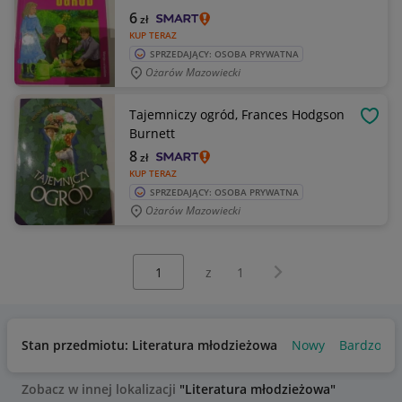
6
zł
KUP TERAZ
SPRZEDAJĄCY: OSOBA PRYWATNA
Ożarów Mazowiecki
Tajemniczy ogród, Frances Hodgson
OBSE
Burnett
8
zł
KUP TERAZ
SPRZEDAJĄCY: OSOBA PRYWATNA
Ożarów Mazowiecki
Wybierz stronę:
Następna strona
z
1
Stan przedmiotu: Literatura młodzieżowa
Nowy
Bardzo do
Zobacz w innej lokalizacji
"Literatura młodzieżowa"