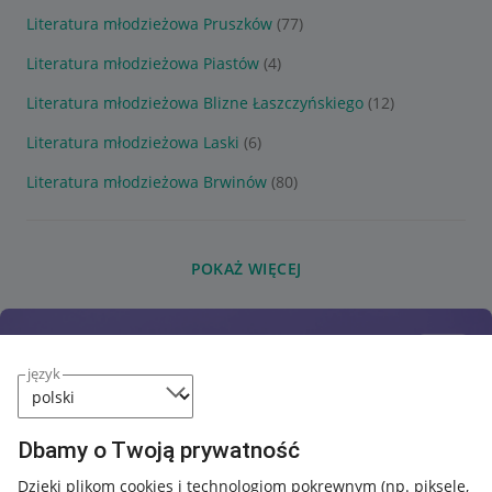
Literatura młodzieżowa Pruszków
(77)
Literatura młodzieżowa Piastów
(4)
Literatura młodzieżowa Blizne Łaszczyńskiego
(12)
Literatura młodzieżowa Laski
(6)
Literatura młodzieżowa Brwinów
(80)
POKAŻ WIĘCEJ
język
Dbamy o Twoją prywatność
Dzięki plikom cookies i technologiom pokrewnym
(np. piksele,