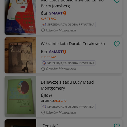
OBSE
Barry Jomsberg
6
zł
KUP TERAZ
SPRZEDAJĄCY: OSOBA PRYWATNA
Ożarów Mazowiecki
W krainie kota Dorota Terakowska
OBSE
6
zł
KUP TERAZ
SPRZEDAJĄCY: OSOBA PRYWATNA
Ożarów Mazowiecki
Dziewczę z sadu Lucy Maud
Montgomery
6
,50
zł
OFERTA Z
ALLEGRO
SPRZEDAJĄCY: OSOBA PRYWATNA
Ożarów Mazowiecki
„Zemsta”