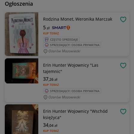
Ogłoszenia
Rodzina Monet, Weronika Marczak
OBSE
5
zł
KUP TERAZ
CZĘSTO SPRZEDAJE
SPRZEDAJĄCY: OSOBA PRYWATNA
Ożarów Mazowiecki
Erin Hunter Wojownicy "Las
OBSE
tajemnic"
37
,26
zł
KUP TERAZ
SPRZEDAJĄCY: OSOBA PRYWATNA
Ożarów Mazowiecki
Erin Hunter Wojownicy "Wschód
OBSE
księżyca"
34
,04
zł
KUP TERAZ