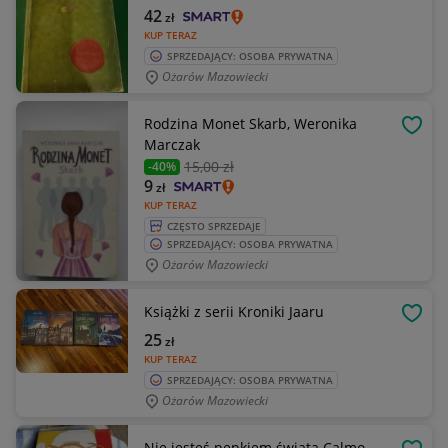
42
zł
KUP TERAZ
SPRZEDAJĄCY: OSOBA PRYWATNA
Ożarów Mazowiecki
Rodzina Monet Skarb, Weronika
OBSE
Marczak
15
,00 zł
-40%
9
zł
KUP TERAZ
CZĘSTO SPRZEDAJE
SPRZEDAJĄCY: OSOBA PRYWATNA
Ożarów Mazowiecki
Książki z serii Kroniki Jaaru
OBSE
25
zł
KUP TERAZ
SPRZEDAJĄCY: OSOBA PRYWATNA
Ożarów Mazowiecki
Nie jesteś pępkiem świata Calmo