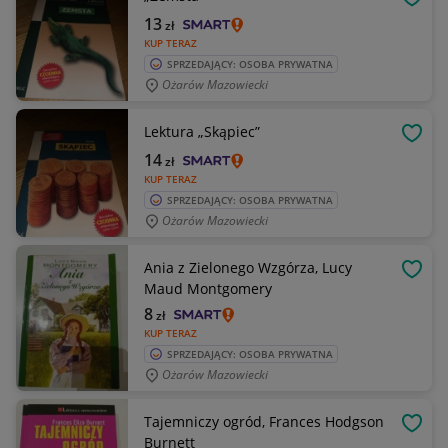
OBSE
13
zł
KUP TERAZ
SPRZEDAJĄCY: OSOBA PRYWATNA
Ożarów Mazowiecki
Lektura „Skąpiec”
OBSE
14
zł
KUP TERAZ
SPRZEDAJĄCY: OSOBA PRYWATNA
Ożarów Mazowiecki
Ania z Zielonego Wzgórza, Lucy
OBSE
Maud Montgomery
8
zł
KUP TERAZ
SPRZEDAJĄCY: OSOBA PRYWATNA
Ożarów Mazowiecki
Tajemniczy ogród, Frances Hodgson
OBSE
Burnett