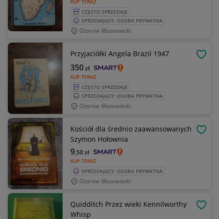
KUP TERAZ
CZĘSTO SPRZEDAJE
SPRZEDAJĄCY: OSOBA PRYWATNA
Ożarów Mazowiecki
Przyjaciółki Angela Brazil 1947
OBSE
350
zł
KUP TERAZ
CZĘSTO SPRZEDAJE
SPRZEDAJĄCY: OSOBA PRYWATNA
Ożarów Mazowiecki
Kościół dla średnio zaawansowanych
OBSE
Szymon Hołownia
9
,50
zł
KUP TERAZ
SPRZEDAJĄCY: OSOBA PRYWATNA
Ożarów Mazowiecki
Quidditch Przez wieki Kennilworthy
OBSE
Whisp