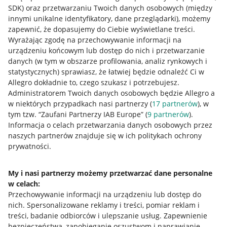
SDK)
oraz przetwarzaniu Twoich danych osobowych
(między
innymi unikalne identyfikatory, dane przeglądarki)
, możemy
zapewnić, że dopasujemy do Ciebie wyświetlane treści.
Wyrażając zgodę na przechowywanie informacji na
urządzeniu końcowym lub dostęp do nich i przetwarzanie
danych (w tym w obszarze profilowania, analiz rynkowych i
statystycznych) sprawiasz, że łatwiej będzie odnaleźć Ci w
Allegro dokładnie to, czego szukasz i potrzebujesz.
Administratorem Twoich danych osobowych będzie Allegro a
w niektórych przypadkach nasi partnerzy (
17
partnerów
), w
tym tzw. “Zaufani Partnerzy IAB Europe” (
9
partnerów
).
Przydatne informacje
Informacja o celach przetwarzania danych osobowych przez
naszych partnerów znajduje się w ich politykach ochrony
prywatności.
Jak to działa
Napisz do nas
My i nasi partnerzy możemy przetwarzać dane personalne
w celach:
Allegro Gadane dla sprzedających
Przechowywanie informacji na urządzeniu lub dostęp do
Allegro Gadane dla kupujących
nich
.
Spersonalizowane reklamy i treści, pomiar reklam i
treści, badanie odbiorców i ulepszanie usług
.
Zapewnienie
Mapa miejscowości
bezpieczeństwa, zapobieganie oszustwom i naprawianie