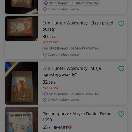
SPRZEDAJĄCY: OSOBA PRYWATNA
Ożarów Mazowiecki
Erin Hunter Wojownicy "Cisza przed
OBSE
burzą"
30
,09
zł
KUP TERAZ
SPRZEDAJĄCY: OSOBA PRYWATNA
Ożarów Mazowiecki
Erin Hunter Wojownicy "Misja
OBSE
ognistej gwiazdy"
32
,09
zł
KUP TERAZ
SPRZEDAJĄCY: OSOBA PRYWATNA
Ożarów Mazowiecki
Piechotą przez Afrykę Daniel Defoe
OBSE
1950
65
zł