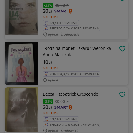
OBSE
30
,00 zł
-33%
20
zł
KUP TERAZ
CZĘSTO SPRZEDAJE
SPRZEDAJĄCY: OSOBA PRYWATNA
Rybnik, Śródmieście
"Rodzina monet - skarb" Weronika
OBSE
Anna Marczak
10
zł
KUP TERAZ
SPRZEDAJĄCY: OSOBA PRYWATNA
Rybnik
Becca Fitzpatrick Crescendo
OBSE
30
,00 zł
-33%
20
zł
KUP TERAZ
CZĘSTO SPRZEDAJE
SPRZEDAJĄCY: OSOBA PRYWATNA
Rybnik, Śródmieście