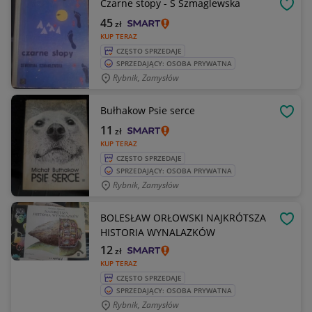
Czarne stopy - S Szmaglewska
OBSE
45
zł
KUP TERAZ
CZĘSTO SPRZEDAJE
SPRZEDAJĄCY: OSOBA PRYWATNA
Rybnik, Zamysłów
Bułhakow Psie serce
OBSE
11
zł
KUP TERAZ
CZĘSTO SPRZEDAJE
SPRZEDAJĄCY: OSOBA PRYWATNA
Rybnik, Zamysłów
BOLESŁAW ORŁOWSKI NAJKRÓTSZA
OBSE
HISTORIA WYNALAZKÓW
12
zł
KUP TERAZ
CZĘSTO SPRZEDAJE
SPRZEDAJĄCY: OSOBA PRYWATNA
Rybnik, Zamysłów