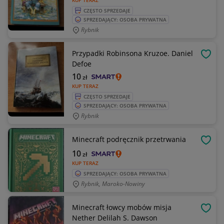
KUP TERAZ
CZĘSTO SPRZEDAJE
SPRZEDAJĄCY: OSOBA PRYWATNA
Rybnik
Przypadki Robinsona Kruzoe. Daniel
OBSE
Defoe
10
zł
KUP TERAZ
CZĘSTO SPRZEDAJE
SPRZEDAJĄCY: OSOBA PRYWATNA
Rybnik
Minecraft podręcznik przetrwania
OBSE
10
zł
KUP TERAZ
SPRZEDAJĄCY: OSOBA PRYWATNA
Rybnik, Maroko-Nowiny
Minecraft łowcy mobów misja
OBSE
Nether Delilah S. Dawson