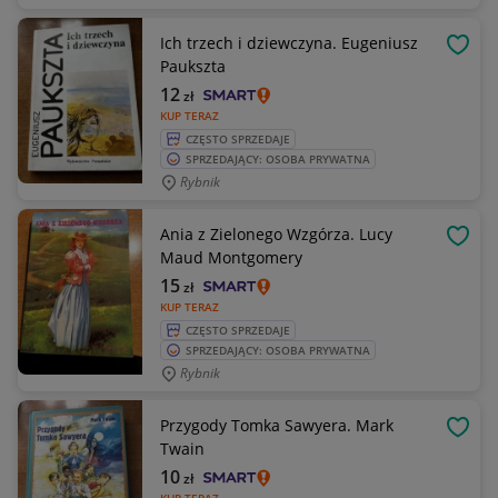
Ich trzech i dziewczyna. Eugeniusz
OBSE
Paukszta
12
zł
KUP TERAZ
CZĘSTO SPRZEDAJE
SPRZEDAJĄCY: OSOBA PRYWATNA
Rybnik
Ania z Zielonego Wzgórza. Lucy
OBSE
Maud Montgomery
15
zł
KUP TERAZ
CZĘSTO SPRZEDAJE
SPRZEDAJĄCY: OSOBA PRYWATNA
Rybnik
Przygody Tomka Sawyera. Mark
OBSE
Twain
10
zł