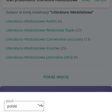
Zobacz w innej lokalizacji
"Literatura młodzieżowa"
Literatura młodzieżowa Radlin
(6)
Literatura młodzieżowa Wodzisław Śląski
(57)
Literatura młodzieżowa Czerwionka-Leszczyny
(13)
Literatura młodzieżowa Knurów
(25)
Literatura młodzieżowa Jastrzębie-Zdrój
(8)
POKAŻ WIĘCEJ
język