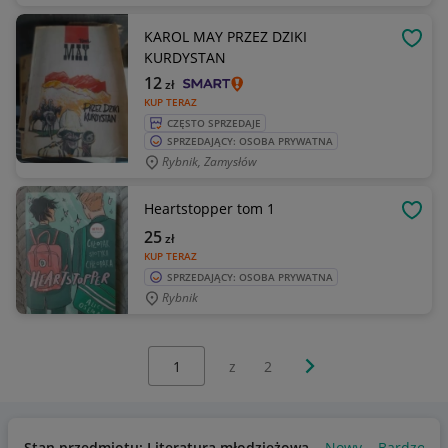
KAROL MAY PRZEZ DZIKI
OBSE
KURDYSTAN
12
zł
KUP TERAZ
CZĘSTO SPRZEDAJE
SPRZEDAJĄCY: OSOBA PRYWATNA
Rybnik, Zamysłów
Heartstopper tom 1
OBSE
25
zł
KUP TERAZ
SPRZEDAJĄCY: OSOBA PRYWATNA
Rybnik
Wybierz stronę:
Następna strona
z
2
Stan przedmiotu: Literatura młodzieżowa
Nowy
Bardzo do