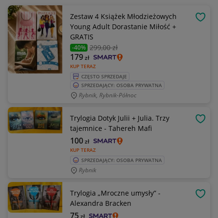
Zestaw 4 Książek Młodzieżowych
OBSE
Young Adult Dorastanie Miłość +
GRATIS
299
,00 zł
-40%
179
zł
KUP TERAZ
CZĘSTO SPRZEDAJE
SPRZEDAJĄCY: OSOBA PRYWATNA
Rybnik, Rybnik-Północ
Trylogia Dotyk Julii + Julia. Trzy
OBSE
tajemnice - Tahereh Mafi
100
zł
KUP TERAZ
SPRZEDAJĄCY: OSOBA PRYWATNA
Rybnik
Trylogia „Mroczne umysły” -
OBSE
Alexandra Bracken
75
zł