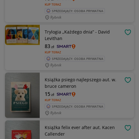
KUP TERAZ
SPRZEDAJĄCY: OSOBA PRYWATNA
Rybnik
Trylogia „Każdego dnia” - David
OBSE
Levithan
83
zł
KUP TERAZ
SPRZEDAJĄCY: OSOBA PRYWATNA
Rybnik
Książka psiego najlepszego aut. w.
OBSE
bruce cameron
15
zł
KUP TERAZ
SPRZEDAJĄCY: OSOBA PRYWATNA
Rybnik
Książka felix ever after aut. Kacen
OBSE
Callender