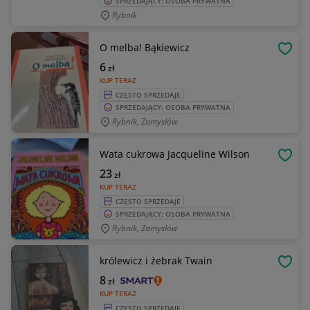
SPRZEDAJĄCY: OSOBA PRYWATNA
Rybnik
O melba! Bąkiewicz
OBSE
6
zł
KUP TERAZ
CZĘSTO SPRZEDAJE
SPRZEDAJĄCY: OSOBA PRYWATNA
Rybnik, Zamysłów
Wata cukrowa Jacqueline Wilson
OBSE
23
zł
KUP TERAZ
CZĘSTO SPRZEDAJE
SPRZEDAJĄCY: OSOBA PRYWATNA
Rybnik, Zamysłów
królewicz i żebrak Twain
OBSE
8
zł
KUP TERAZ
CZĘSTO SPRZEDAJE