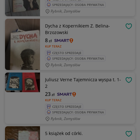
SPRZEDAJĄCY: OSOBA PRYWATNA
Rybnik, Zamysłów
Dycha z Kopernikiem Z. Belina-
OBSE
Brzozowski
8
zł
KUP TERAZ
CZĘSTO SPRZEDAJE
SPRZEDAJĄCY: OSOBA PRYWATNA
Rybnik, Zamysłów
Juliusz Verne Tajemnicza wyspa t. 1-
OBSE
2
23
zł
KUP TERAZ
CZĘSTO SPRZEDAJE
SPRZEDAJĄCY: OSOBA PRYWATNA
Rybnik, Zamysłów
5 książek od córki.
OBSE