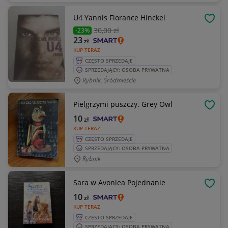
U4 Yannis Florance Hinckel
OBSE
30
,00 zł
-23%
23
zł
KUP TERAZ
CZĘSTO SPRZEDAJE
SPRZEDAJĄCY: OSOBA PRYWATNA
Rybnik, Śródmieście
Pielgrzymi puszczy. Grey Owl
OBSE
10
zł
KUP TERAZ
CZĘSTO SPRZEDAJE
SPRZEDAJĄCY: OSOBA PRYWATNA
Rybnik
Sara w Avonlea Pojednanie
OBSE
10
zł
KUP TERAZ
CZĘSTO SPRZEDAJE
SPRZEDAJĄCY: OSOBA PRYWATNA