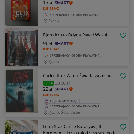
17
zł
KUP TERAZ
SPRZEDAJĄCY: OSOBA PRYWATNA
Rybnik
Bjorn Kruko Odyna Paweł Wakuła
OBSE
90
zł
KUP TERAZ
SPRZEDAJĄCY: OSOBA PRYWATNA
Rybnik
Carlos Ruiz Zafon Światła września
OBSE
30
,00 zł
-26%
22
zł
KUP TERAZ
CZĘSTO SPRZEDAJE
SPRZEDAJĄCY: OSOBA PRYWATNA
Rybnik, Śródmieście
Letni Staż Carrie Karasyov Jill
OBSE
Kargman książka młodzieżowa moda