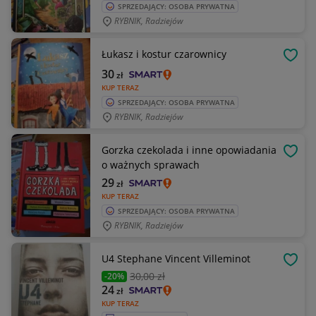
SPRZEDAJĄCY: OSOBA PRYWATNA
RYBNIK, Radziejów
Łukasz i kostur czarownicy
OBSE
30
zł
KUP TERAZ
SPRZEDAJĄCY: OSOBA PRYWATNA
RYBNIK, Radziejów
Gorzka czekolada i inne opowiadania
OBSE
o ważnych sprawach
29
zł
KUP TERAZ
SPRZEDAJĄCY: OSOBA PRYWATNA
RYBNIK, Radziejów
U4 Stephane Vincent Villeminot
OBSE
30
,00 zł
-20%
24
zł
KUP TERAZ