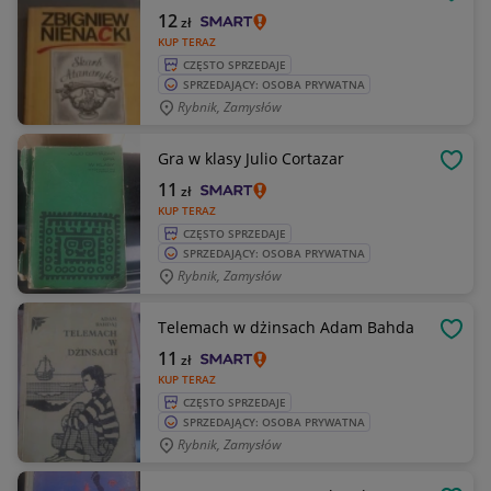
OBSE
12
zł
KUP TERAZ
CZĘSTO SPRZEDAJE
SPRZEDAJĄCY: OSOBA PRYWATNA
Rybnik, Zamysłów
Gra w klasy Julio Cortazar
OBSE
11
zł
KUP TERAZ
CZĘSTO SPRZEDAJE
SPRZEDAJĄCY: OSOBA PRYWATNA
Rybnik, Zamysłów
Telemach w dżinsach Adam Bahda
OBSE
11
zł
KUP TERAZ
CZĘSTO SPRZEDAJE
SPRZEDAJĄCY: OSOBA PRYWATNA
Rybnik, Zamysłów