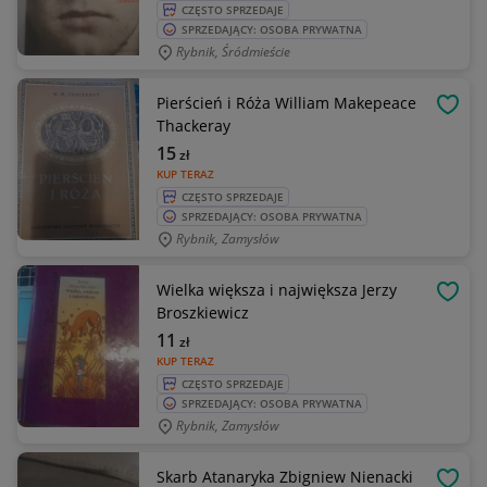
CZĘSTO SPRZEDAJE
SPRZEDAJĄCY: OSOBA PRYWATNA
Rybnik, Śródmieście
Pierścień i Róża William Makepeace
OBSE
Thackeray
15
zł
KUP TERAZ
CZĘSTO SPRZEDAJE
SPRZEDAJĄCY: OSOBA PRYWATNA
Rybnik, Zamysłów
Wielka większa i największa Jerzy
OBSE
Broszkiewicz
11
zł
KUP TERAZ
CZĘSTO SPRZEDAJE
SPRZEDAJĄCY: OSOBA PRYWATNA
Rybnik, Zamysłów
Skarb Atanaryka Zbigniew Nienacki