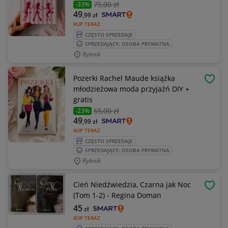
75
,00 zł
-33%
49
,99
zł
KUP TERAZ
CZĘSTO SPRZEDAJE
SPRZEDAJĄCY: OSOBA PRYWATNA
Rybnik
Pozerki Rachel Maude książka
OBSE
młodzieżowa moda przyjaźń DIY +
gratis
65
,00 zł
-23%
49
,99
zł
KUP TERAZ
CZĘSTO SPRZEDAJE
SPRZEDAJĄCY: OSOBA PRYWATNA
Rybnik
Cień Niedźwiedzia, Czarna jak Noc
OBSE
(Tom 1-2) - Regina Doman
45
zł
KUP TERAZ