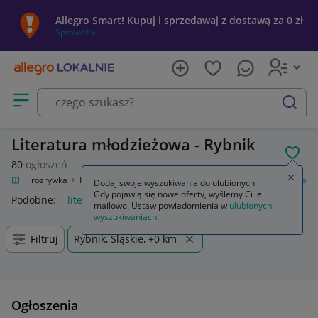
Allegro Smart! Kupuj i sprzedawaj z dostawą za 0 zł
Sprawdź »
Otwórz menu z kategoriami
szukaj
Literatura młodzieżowa - Rybnik
POL
80
ogłoszeń
Zamkn
Kultura i rozrywka
Książki
Książki dla młodzieży
Literatura młodzieżowa
Dodaj swoje wyszukiwania do ulubionych.
Gdy pojawią się nowe oferty, wyślemy Ci je
Podobne:
literatura młodzieżowa
mailowo. Ustaw powiadomienia w
ulubionych
wyszukiwaniach
.
Filtruj
Rybnik, Śląskie, +0 km
Ogłoszenia