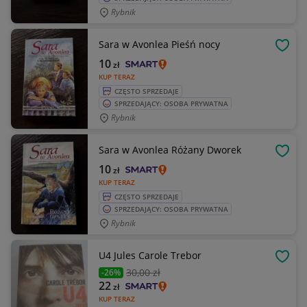
Rybnik
Sara w Avonlea Pieśń nocy
OBSE
10
zł
KUP TERAZ
CZĘSTO SPRZEDAJE
SPRZEDAJĄCY: OSOBA PRYWATNA
Rybnik
Sara w Avonlea Różany Dworek
OBSE
10
zł
KUP TERAZ
CZĘSTO SPRZEDAJE
SPRZEDAJĄCY: OSOBA PRYWATNA
Rybnik
U4 Jules Carole Trebor
OBSE
30
,00 zł
-26%
22
zł
KUP TERAZ