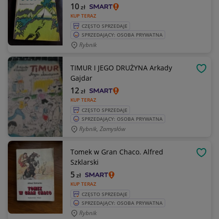
10
zł
KUP TERAZ
CZĘSTO SPRZEDAJE
SPRZEDAJĄCY: OSOBA PRYWATNA
Rybnik
TIMUR I JEGO DRUŻYNA Arkady
OBSE
Gajdar
12
zł
KUP TERAZ
CZĘSTO SPRZEDAJE
SPRZEDAJĄCY: OSOBA PRYWATNA
Rybnik, Zamysłów
Tomek w Gran Chaco. Alfred
OBSE
Szklarski
5
zł
KUP TERAZ
CZĘSTO SPRZEDAJE
SPRZEDAJĄCY: OSOBA PRYWATNA
Rybnik