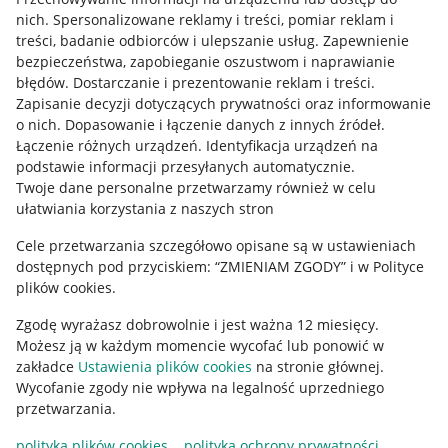
Allegro Gadane dla kupujących
nich
.
Spersonalizowane reklamy i treści, pomiar reklam i
treści, badanie odbiorców i ulepszanie usług
.
Zapewnienie
Mapa miejscowości
bezpieczeństwa, zapobieganie oszustwom i naprawianie
błędów
.
Dostarczanie i prezentowanie reklam i treści
.
Informacje prawne
Zapisanie decyzji dotyczących prywatności oraz informowanie
o nich
.
Dopasowanie i łączenie danych z innych źródeł
.
Regulamin
Łączenie różnych urządzeń
.
Identyfikacja urządzeń na
podstawie informacji przesyłanych automatycznie
.
Polityka plików "cookies"
Twoje dane personalne przetwarzamy również w celu
ułatwiania korzystania z naszych stron
Ustawienia plików "cookies"
Cele przetwarzania szczegółowo opisane są w ustawieniach
Udostępnianie lokalizacji
dostępnych pod przyciskiem: “ZMIENIAM ZGODY” i w Polityce
Informacje dla Aktu o Usługach Cyfrowych
plików cookies.
Zgodę wyrażasz dobrowolnie i jest ważna 12 miesięcy.
Pobierz aplikację
Możesz ją w każdym momencie wycofać lub ponowić w
zakładce
Ustawienia plików cookies
na stronie głównej.
Wycofanie zgody nie wpływa na legalność uprzedniego
przetwarzania.
polityka plików cookies
polityka ochrony prywatności