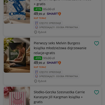
+ gratis
85
,00 zł
-41%
49
,99
zł
KUP TERAZ
CZĘSTO SPRZEDAJE
SPRZEDAJĄCY: OSOBA PRYWATNA
Rybnik
Pierwszy seks Melvin Burgess
OBSE
książka młodzieżowa dojrzewanie
relacje+gratis
99
,00 zł
-49%
49
,99
zł
KUP TERAZ
CZĘSTO SPRZEDAJE
SPRZEDAJĄCY: OSOBA PRYWATNA
Rybnik
Słodko-Gorzka Szesnastka Carrie
OBSE
Karasyov Jill Kargman książka +
gratis