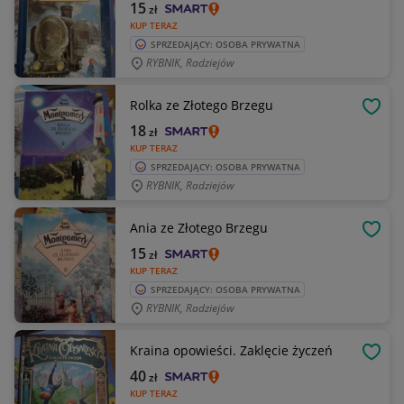
15
zł
KUP TERAZ
SPRZEDAJĄCY: OSOBA PRYWATNA
RYBNIK, Radziejów
Rolka ze Złotego Brzegu
OBSE
18
zł
KUP TERAZ
SPRZEDAJĄCY: OSOBA PRYWATNA
RYBNIK, Radziejów
Ania ze Złotego Brzegu
OBSE
15
zł
KUP TERAZ
SPRZEDAJĄCY: OSOBA PRYWATNA
RYBNIK, Radziejów
Kraina opowieści. Zaklęcie życzeń
OBSE
40
zł
KUP TERAZ