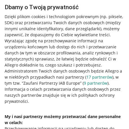
Dbamy o Twoją prywatność
Dzięki plikom cookies i technologiom pokrewnym
(np. piksele,
SDK)
oraz przetwarzaniu Twoich danych osobowych
(między
innymi unikalne identyfikatory, dane przeglądarki)
, możemy
zapewnić, że dopasujemy do Ciebie wyświetlane treści.
Wyrażając zgodę na przechowywanie informacji na
urządzeniu końcowym lub dostęp do nich i przetwarzanie
danych (w tym w obszarze profilowania, analiz rynkowych i
statystycznych) sprawiasz, że łatwiej będzie odnaleźć Ci w
Allegro dokładnie to, czego szukasz i potrzebujesz.
Administratorem Twoich danych osobowych będzie Allegro a
w niektórych przypadkach nasi partnerzy (
17
partnerów
), w
tym tzw. “Zaufani Partnerzy IAB Europe” (
9
partnerów
).
Przydatne informacje
Informacja o celach przetwarzania danych osobowych przez
naszych partnerów znajduje się w ich politykach ochrony
prywatności.
Jak to działa
Napisz do nas
My i nasi partnerzy możemy przetwarzać dane personalne
w celach:
Allegro Gadane dla sprzedających
Przechowywanie informacji na urządzeniu lub dostęp do