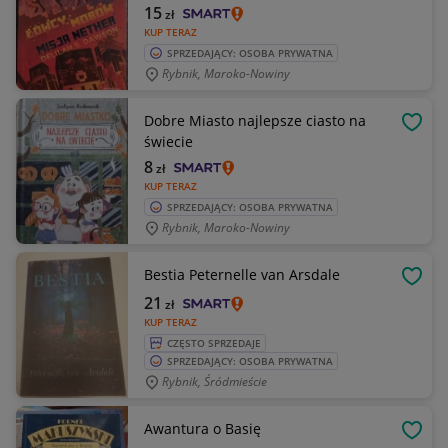
15
zł
KUP TERAZ
SPRZEDAJĄCY: OSOBA PRYWATNA
Rybnik, Maroko-Nowiny
Dobre Miasto najlepsze ciasto na
OBSE
świecie
8
zł
KUP TERAZ
SPRZEDAJĄCY: OSOBA PRYWATNA
Rybnik, Maroko-Nowiny
Bestia Peternelle van Arsdale
OBSE
21
zł
KUP TERAZ
CZĘSTO SPRZEDAJE
SPRZEDAJĄCY: OSOBA PRYWATNA
Rybnik, Śródmieście
Awantura o Basię
OBSE