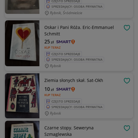
CZĘSTO SPRZEDAJE
SPRZEDAJĄCY: OSOBA PRYWATNA
Rybnik, Śródmieście
Oskar i Pani Róża. Eric-Emmanuel
OBSE
Schmitt
25
zł
KUP TERAZ
CZĘSTO SPRZEDAJE
SPRZEDAJĄCY: OSOBA PRYWATNA
Rybnik
Ziemia słonych skał. Sat-Okh
OBSE
10
zł
KUP TERAZ
CZĘSTO SPRZEDAJE
SPRZEDAJĄCY: OSOBA PRYWATNA
Rybnik
Czarne stopy. Seweryna
OBSE
Szmaglewska