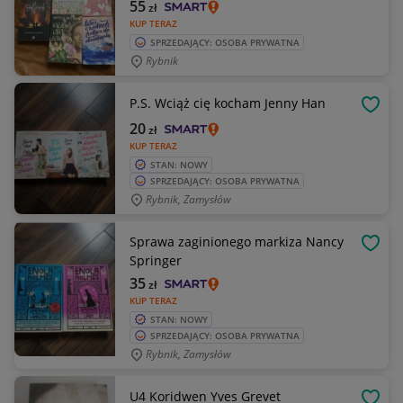
55
zł
KUP TERAZ
SPRZEDAJĄCY: OSOBA PRYWATNA
Rybnik
P.S. Wciąż cię kocham Jenny Han
OBSE
20
zł
KUP TERAZ
STAN: NOWY
SPRZEDAJĄCY: OSOBA PRYWATNA
Rybnik, Zamysłów
Sprawa zaginionego markiza Nancy
OBSE
Springer
35
zł
KUP TERAZ
STAN: NOWY
SPRZEDAJĄCY: OSOBA PRYWATNA
Rybnik, Zamysłów
U4 Koridwen Yves Grevet