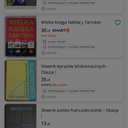
SPRZEDAJĄCY: OSOBA PRYWATNA
Ustroń
Wielka księga faktów J. Farndon
OBSE
30
zł
KUP TERAZ
STAN: NOWY
SPRZEDAJĄCY: OSOBA PRYWATNA
Ustroń
Słownik wyrazów bliskoznacznych -
Okazja !
35
zł
OFERTA Z
ALLEGRO
SPRZEDAJĄCY: OSOBA PRYWATNA
Ustroń
Słownik polsko-francusko-polski - Okazja
!
13
zł