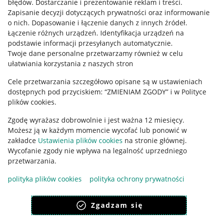
błędów
.
Dostarczanie i prezentowanie reklam i treści
.
Informacje prawne
Zapisanie decyzji dotyczących prywatności oraz informowanie
o nich
.
Dopasowanie i łączenie danych z innych źródeł
.
Regulamin
Łączenie różnych urządzeń
.
Identyfikacja urządzeń na
podstawie informacji przesyłanych automatycznie
.
Polityka plików "cookies"
Twoje dane personalne przetwarzamy również w celu
ułatwiania korzystania z naszych stron
Ustawienia plików "cookies"
Cele przetwarzania szczegółowo opisane są w ustawieniach
Udostępnianie lokalizacji
dostępnych pod przyciskiem: “ZMIENIAM ZGODY” i w Polityce
Informacje dla Aktu o Usługach Cyfrowych
plików cookies.
Zgodę wyrażasz dobrowolnie i jest ważna 12 miesięcy.
Pobierz aplikację
Możesz ją w każdym momencie wycofać lub ponowić w
zakładce
Ustawienia plików cookies
na stronie głównej.
Wycofanie zgody nie wpływa na legalność uprzedniego
przetwarzania.
polityka plików cookies
polityka ochrony prywatności
Zgadzam się