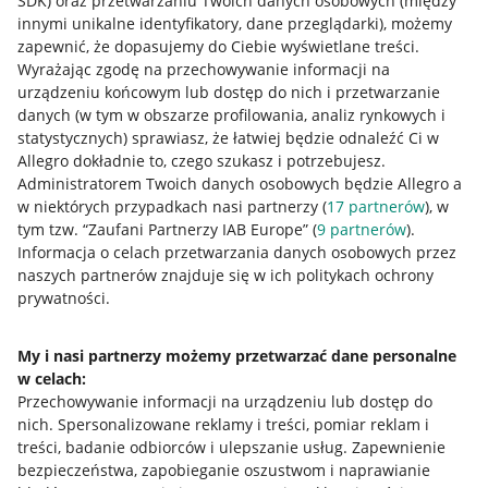
SDK)
oraz przetwarzaniu Twoich danych osobowych
(między
innymi unikalne identyfikatory, dane przeglądarki)
, możemy
zapewnić, że dopasujemy do Ciebie wyświetlane treści.
Wyrażając zgodę na przechowywanie informacji na
urządzeniu końcowym lub dostęp do nich i przetwarzanie
danych (w tym w obszarze profilowania, analiz rynkowych i
statystycznych) sprawiasz, że łatwiej będzie odnaleźć Ci w
Allegro dokładnie to, czego szukasz i potrzebujesz.
Administratorem Twoich danych osobowych będzie Allegro a
w niektórych przypadkach nasi partnerzy (
17
partnerów
), w
Nawigacja
tym tzw. “Zaufani Partnerzy IAB Europe” (
9
partnerów
).
Przydatne informacje
Informacja o celach przetwarzania danych osobowych przez
naszych partnerów znajduje się w ich politykach ochrony
prywatności.
Jak to działa
Napisz do nas
My i nasi partnerzy możemy przetwarzać dane personalne
w celach:
Allegro Gadane dla sprzedających
Przechowywanie informacji na urządzeniu lub dostęp do
Allegro Gadane dla kupujących
nich
.
Spersonalizowane reklamy i treści, pomiar reklam i
treści, badanie odbiorców i ulepszanie usług
.
Zapewnienie
Mapa miejscowości
bezpieczeństwa, zapobieganie oszustwom i naprawianie