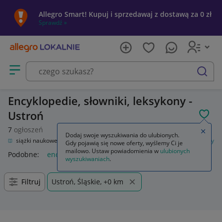
Allegro Smart! Kupuj i sprzedawaj z dostawą za 0 zł
Sprawdź »
Otwórz menu z kategoriami
szukaj
Encyklopedie, słowniki, leksykony -
Ustroń
POL
7
ogłoszeń
Zamkn
Dodaj swoje wyszukiwania do ulubionych.
ki
Książki naukowe i popularnonaukowe
Encyklopedie, słowniki, leksykony
Gdy pojawią się nowe oferty, wyślemy Ci je
mailowo. Ustaw powiadomienia w
ulubionych
Podobne:
encyklopedie słowniki leksykony
wyszukiwaniach
.
Filtruj
Ustroń, Śląskie, +0 km