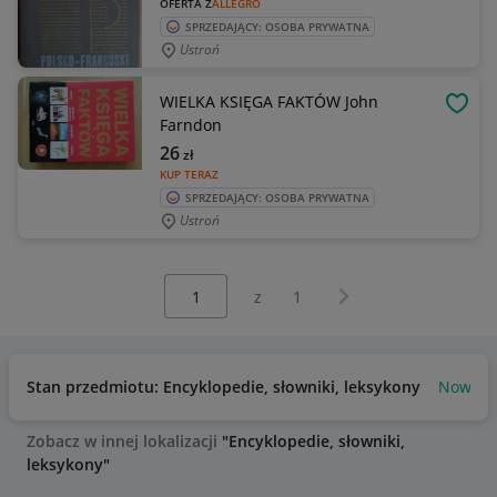
OFERTA Z
ALLEGRO
SPRZEDAJĄCY: OSOBA PRYWATNA
Ustroń
WIELKA KSIĘGA FAKTÓW John
OBSE
Farndon
26
zł
KUP TERAZ
SPRZEDAJĄCY: OSOBA PRYWATNA
Ustroń
Wybierz stronę:
Następna strona
z
1
Stan przedmiotu: Encyklopedie, słowniki, leksykony
Nowy
Zobacz w innej lokalizacji
"Encyklopedie, słowniki,
leksykony"