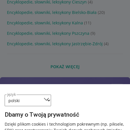
Encyklopedie, słowniki, leksykony Cieszyn
(4)
Encyklopedie, słowniki, leksykony Bielsko-Biała
(20)
Encyklopedie, słowniki, leksykony Kalna
(11)
Encyklopedie, słowniki, leksykony Pszczyna
(9)
Encyklopedie, słowniki, leksykony Jastrzębie-Zdrój
(4)
POKAŻ WIĘCEJ
język
Dbamy o Twoją prywatność
Dzięki plikom cookies i technologiom pokrewnym
(np. piksele,