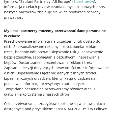
tym tzw. “Zaufani Partnerzy IAB Europe” (
9
partnerów
).
Przydatne informacje
Informacja o celach przetwarzania danych osobowych przez
naszych partnerów znajduje się w ich politykach ochrony
prywatności.
Jak to działa
Napisz do nas
My i nasi partnerzy możemy przetwarzać dane personalne
w celach:
Allegro Gadane dla sprzedających
Przechowywanie informacji na urządzeniu lub dostęp do
Allegro Gadane dla kupujących
nich
.
Spersonalizowane reklamy i treści, pomiar reklam i
treści, badanie odbiorców i ulepszanie usług
.
Zapewnienie
Mapa miejscowości
bezpieczeństwa, zapobieganie oszustwom i naprawianie
błędów
.
Dostarczanie i prezentowanie reklam i treści
.
Informacje prawne
Zapisanie decyzji dotyczących prywatności oraz informowanie
o nich
.
Dopasowanie i łączenie danych z innych źródeł
.
Regulamin
Łączenie różnych urządzeń
.
Identyfikacja urządzeń na
podstawie informacji przesyłanych automatycznie
.
Polityka plików "cookies"
Twoje dane personalne przetwarzamy również w celu
ułatwiania korzystania z naszych stron
Ustawienia plików "cookies"
Cele przetwarzania szczegółowo opisane są w ustawieniach
Udostępnianie lokalizacji
dostępnych pod przyciskiem: “ZMIENIAM ZGODY” i w Polityce