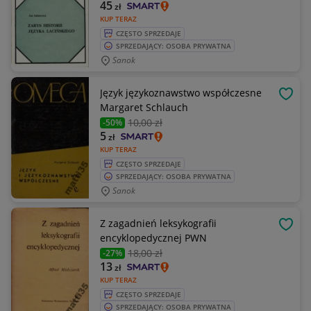
45
zł
KUP TERAZ
CZĘSTO SPRZEDAJE
SPRZEDAJĄCY: OSOBA PRYWATNA
Sanok
Język językoznawstwo współczesne
OBSE
Margaret Schlauch
10
,00 zł
-50%
5
zł
KUP TERAZ
CZĘSTO SPRZEDAJE
SPRZEDAJĄCY: OSOBA PRYWATNA
Sanok
Z zagadnień leksykografii
OBSE
encyklopedycznej PWN
18
,00 zł
-27%
13
zł
KUP TERAZ
CZĘSTO SPRZEDAJE
SPRZEDAJĄCY: OSOBA PRYWATNA