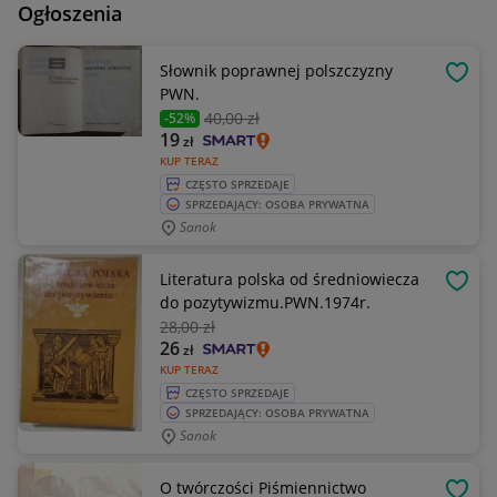
Ogłoszenia
Słownik poprawnej polszczyzny
OBSE
PWN.
40
,00 zł
-52%
19
zł
KUP TERAZ
CZĘSTO SPRZEDAJE
SPRZEDAJĄCY: OSOBA PRYWATNA
Sanok
Literatura polska od średniowiecza
OBSE
do pozytywizmu.PWN.1974r.
28
,00 zł
26
zł
KUP TERAZ
CZĘSTO SPRZEDAJE
SPRZEDAJĄCY: OSOBA PRYWATNA
Sanok
O twórczości Piśmiennictwo