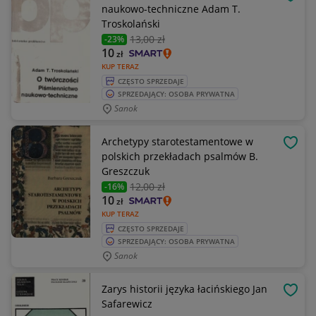
OBSE
naukowo-techniczne Adam T.
Troskolański
13
,00 zł
-23%
10
zł
KUP TERAZ
CZĘSTO SPRZEDAJE
SPRZEDAJĄCY: OSOBA PRYWATNA
Sanok
Archetypy starotestamentowe w
OBSE
polskich przekładach psalmów B.
Greszczuk
12
,00 zł
-16%
10
zł
KUP TERAZ
CZĘSTO SPRZEDAJE
SPRZEDAJĄCY: OSOBA PRYWATNA
Sanok
Zarys historii języka łacińskiego Jan
OBSE
Safarewicz