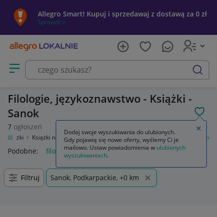
Allegro Smart! Kupuj i sprzedawaj z dostawą za 0 zł
Sprawdź »
Otwórz menu z kategoriami
szukaj
Filologie, językoznawstwo - Książki -
Sanok
POL
7
ogłoszeń
Zamkn
Dodaj swoje wyszukiwania do ulubionych.
Książki
Książki naukowe i popularnonaukowe
Filologie, językoznawstwo
Gdy pojawią się nowe oferty, wyślemy Ci je
mailowo. Ustaw powiadomienia w
ulubionych
Podobne:
filologie językoznawstwo
wyszukiwaniach
.
Filtruj
Sanok, Podkarpackie, +0 km