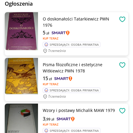
Ogłoszenia
O doskonałości Tatarkiewicz PWN
OBSE
1976
5
zł
KUP TERAZ
SPRZEDAJĄCY: OSOBA PRYWATNA
Trzemeśnia
Pisma filozoficzne i estetyczne
OBSE
Witkiewicz PWN 1978
15
zł
KUP TERAZ
SPRZEDAJĄCY: OSOBA PRYWATNA
Trzemeśnia
Wzory i postawy Michalik MAW 1979
OBSE
3
,99
zł
KUP TERAZ
SPRZEDAJĄCY: OSOBA PRYWATNA