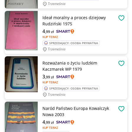
Trzemeśnia
Ideał moralny a proces dziejowy
OBSE
Rudziński 1975
4
,99
zł
KUP TERAZ
SPRZEDAJĄCY: OSOBA PRYWATNA
Trzemeśnia
Rozważania o życiu ludzkim
OBSE
Kaczmarek WP 1979
3
,99
zł
KUP TERAZ
SPRZEDAJĄCY: OSOBA PRYWATNA
Trzemeśnia
Naród Państwo Europa Kowalczyk
OBSE
Nowa 2003
4
,99
zł
KUP TERAZ