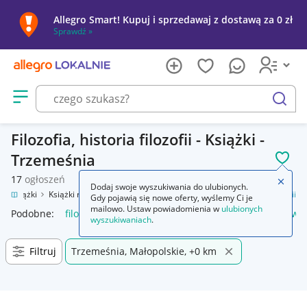
Allegro Smart! Kupuj i sprzedawaj z dostawą za 0 zł
Sprawdź »
Otwórz menu z kategoriami
szukaj
Filozofia, historia filozofii - Książki -
Trzemeśnia
POL
17
ogłoszeń
Zamkn
Dodaj swoje wyszukiwania do ulubionych.
a
Książki
Książki naukowe i popularnonaukowe
Filozofia, historia filozofii
Gdy pojawią się nowe oferty, wyślemy Ci je
mailowo. Ustaw powiadomienia w
ulubionych
Podobne:
filozofia historia filozofii
historia filozofii tatarkiewic
wyszukiwaniach
.
Filtruj
Trzemeśnia, Małopolskie, +0 km