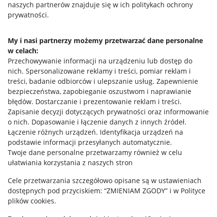
naszych partnerów znajduje się w ich politykach ochrony
prywatności.
Jak to działa
Napisz do nas
My i nasi partnerzy możemy przetwarzać dane personalne
w celach:
Allegro Gadane dla sprzedających
Przechowywanie informacji na urządzeniu lub dostęp do
Allegro Gadane dla kupujących
nich
.
Spersonalizowane reklamy i treści, pomiar reklam i
treści, badanie odbiorców i ulepszanie usług
.
Zapewnienie
Mapa miejscowości
bezpieczeństwa, zapobieganie oszustwom i naprawianie
błędów
.
Dostarczanie i prezentowanie reklam i treści
.
Informacje prawne
Zapisanie decyzji dotyczących prywatności oraz informowanie
o nich
.
Dopasowanie i łączenie danych z innych źródeł
.
Regulamin
Łączenie różnych urządzeń
.
Identyfikacja urządzeń na
podstawie informacji przesyłanych automatycznie
.
Polityka plików "cookies"
Twoje dane personalne przetwarzamy również w celu
ułatwiania korzystania z naszych stron
Ustawienia plików "cookies"
Cele przetwarzania szczegółowo opisane są w ustawieniach
Udostępnianie lokalizacji
dostępnych pod przyciskiem: “ZMIENIAM ZGODY” i w Polityce
Informacje dla Aktu o Usługach Cyfrowych
plików cookies.