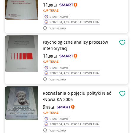
11
,99
zł
KUP TERAZ
STAN: NOWY
SPRZEDAJĄCY: OSOBA PRYWATNA
Trzemeśnia
Psychologiczne analizy procesów
OBSE
interioryzacji
11
,99
zł
KUP TERAZ
STAN: NOWY
SPRZEDAJĄCY: OSOBA PRYWATNA
Trzemeśnia
Rozważania o pojęciu polityki Nieć
OBSE
/Nowa KA 2006
9
,99
zł
KUP TERAZ
STAN: NOWY
SPRZEDAJĄCY: OSOBA PRYWATNA
Trzemeśnia