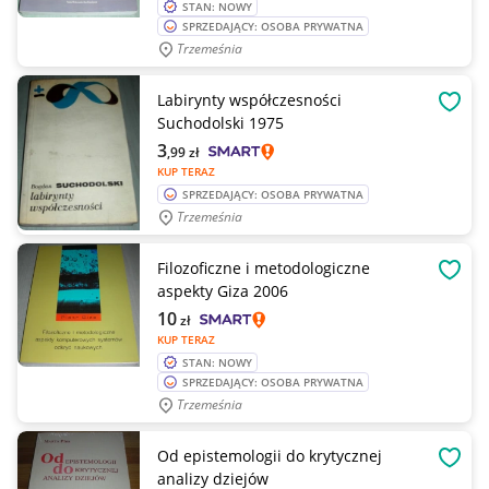
STAN: NOWY
SPRZEDAJĄCY: OSOBA PRYWATNA
Trzemeśnia
Labirynty współczesności
OBSE
Suchodolski 1975
3
,99
zł
KUP TERAZ
SPRZEDAJĄCY: OSOBA PRYWATNA
Trzemeśnia
Filozoficzne i metodologiczne
OBSE
aspekty Giza 2006
10
zł
KUP TERAZ
STAN: NOWY
SPRZEDAJĄCY: OSOBA PRYWATNA
Trzemeśnia
Od epistemologii do krytycznej
OBSE
analizy dziejów