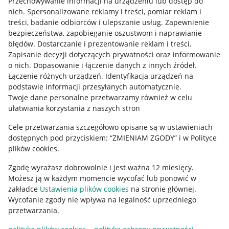
Przechowywanie informacji na urządzeniu lub dostęp do
Allegro Gadane dla kupujących
nich
.
Spersonalizowane reklamy i treści, pomiar reklam i
treści, badanie odbiorców i ulepszanie usług
.
Zapewnienie
Mapa miejscowości
bezpieczeństwa, zapobieganie oszustwom i naprawianie
błędów
.
Dostarczanie i prezentowanie reklam i treści
.
Informacje prawne
Zapisanie decyzji dotyczących prywatności oraz informowanie
o nich
.
Dopasowanie i łączenie danych z innych źródeł
.
Regulamin
Łączenie różnych urządzeń
.
Identyfikacja urządzeń na
podstawie informacji przesyłanych automatycznie
.
Polityka plików "cookies"
Twoje dane personalne przetwarzamy również w celu
ułatwiania korzystania z naszych stron
Ustawienia plików "cookies"
Cele przetwarzania szczegółowo opisane są w ustawieniach
Udostępnianie lokalizacji
dostępnych pod przyciskiem: “ZMIENIAM ZGODY” i w Polityce
Informacje dla Aktu o Usługach Cyfrowych
plików cookies.
Zgodę wyrażasz dobrowolnie i jest ważna 12 miesięcy.
Pobierz aplikację
Możesz ją w każdym momencie wycofać lub ponowić w
zakładce
Ustawienia plików cookies
na stronie głównej.
Wycofanie zgody nie wpływa na legalność uprzedniego
przetwarzania.