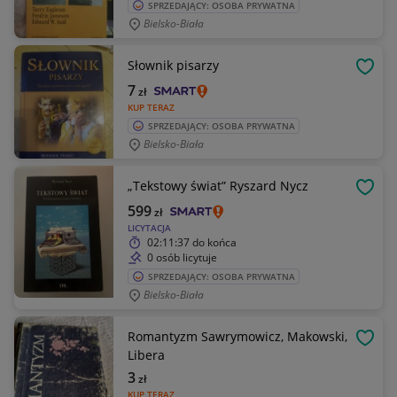
SPRZEDAJĄCY: OSOBA PRYWATNA
Bielsko-Biała
Słownik pisarzy
OBSE
7
zł
KUP TERAZ
SPRZEDAJĄCY: OSOBA PRYWATNA
Bielsko-Biała
„Tekstowy świat” Ryszard Nycz
OBSE
599
zł
LICYTACJA
02:11:37
do końca
0 osób licytuje
SPRZEDAJĄCY: OSOBA PRYWATNA
Bielsko-Biała
Romantyzm Sawrymowicz, Makowski,
OBSE
Libera
3
zł
KUP TERAZ