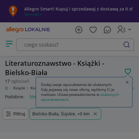
Allegro Smart! Kupuj i sprzedawaj z dostawą za 0 zł
Sprawdź »
Otwórz menu z kategoriami
szukaj
Literaturoznawstwo - Książki -
Bielsko-Biała
POL
17
ogłoszeń
Zamkn
Dodaj swoje wyszukiwania do ulubionych.
zrywka
Książki
Książki naukowe i popularnonaukowe
Literaturoznawstwo
Gdy pojawią się nowe oferty, wyślemy Ci je
mailowo. Ustaw powiadomienia w
ulubionych
Podobne:
literaturoznawstwo
wyszukiwaniach
.
Filtruj
Bielsko-Biała, Śląskie, +0 km