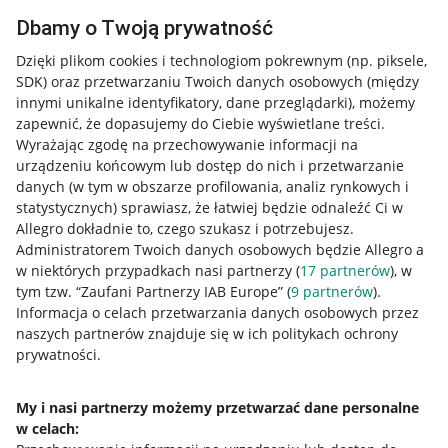
Dbamy o Twoją prywatność
Dzięki plikom cookies i technologiom pokrewnym
(np. piksele,
SDK)
oraz przetwarzaniu Twoich danych osobowych
(między
innymi unikalne identyfikatory, dane przeglądarki)
, możemy
zapewnić, że dopasujemy do Ciebie wyświetlane treści.
Wyrażając zgodę na przechowywanie informacji na
urządzeniu końcowym lub dostęp do nich i przetwarzanie
danych (w tym w obszarze profilowania, analiz rynkowych i
statystycznych) sprawiasz, że łatwiej będzie odnaleźć Ci w
Allegro dokładnie to, czego szukasz i potrzebujesz.
Administratorem Twoich danych osobowych będzie Allegro a
w niektórych przypadkach nasi partnerzy (
17
partnerów
), w
Nawigacja
tym tzw. “Zaufani Partnerzy IAB Europe” (
9
partnerów
).
Przydatne informacje
Informacja o celach przetwarzania danych osobowych przez
naszych partnerów znajduje się w ich politykach ochrony
prywatności.
Jak to działa
Napisz do nas
My i nasi partnerzy możemy przetwarzać dane personalne
w celach:
Allegro Gadane dla sprzedających