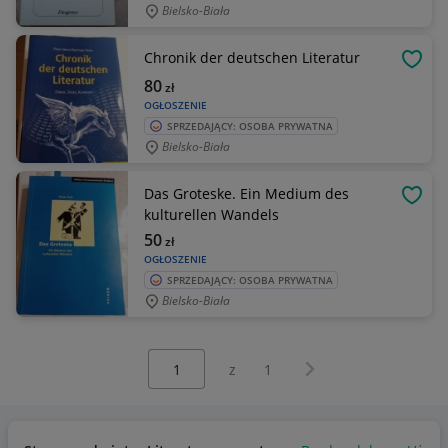
Bielsko-Biała
Chronik der deutschen Literatur
OBSE
80
zł
OGŁOSZENIE
SPRZEDAJĄCY: OSOBA PRYWATNA
Bielsko-Biała
Das Groteske. Ein Medium des
OBSE
kulturellen Wandels
50
zł
OGŁOSZENIE
SPRZEDAJĄCY: OSOBA PRYWATNA
Bielsko-Biała
Wybierz stronę:
Następna strona
z
1