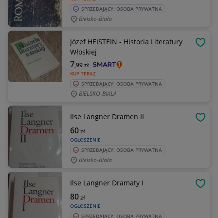
SPRZEDAJĄCY: OSOBA PRYWATNA
Bielsko-Biała
Józef HEISTEIN - Historia Literatury
OBSE
Włoskiej
7
,99
zł
KUP TERAZ
SPRZEDAJĄCY: OSOBA PRYWATNA
BIELSKO-BIAŁA
Ilse Langner Dramen II
OBSE
60
zł
OGŁOSZENIE
SPRZEDAJĄCY: OSOBA PRYWATNA
Bielsko-Biała
Ilse Langner Dramaty I
OBSE
80
zł
OGŁOSZENIE
SPRZEDAJĄCY: OSOBA PRYWATNA