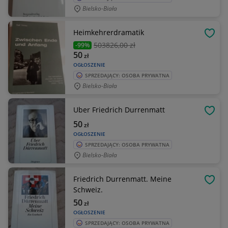
Bielsko-Biała
Heimkehrerdramatik
OBSE
503826
,00 zł
-99%
50
zł
OGŁOSZENIE
SPRZEDAJĄCY: OSOBA PRYWATNA
Bielsko-Biała
Uber Friedrich Durrenmatt
OBSE
50
zł
OGŁOSZENIE
SPRZEDAJĄCY: OSOBA PRYWATNA
Bielsko-Biała
Friedrich Durrenmatt. Meine
OBSE
Schweiz.
50
zł
OGŁOSZENIE
SPRZEDAJĄCY: OSOBA PRYWATNA