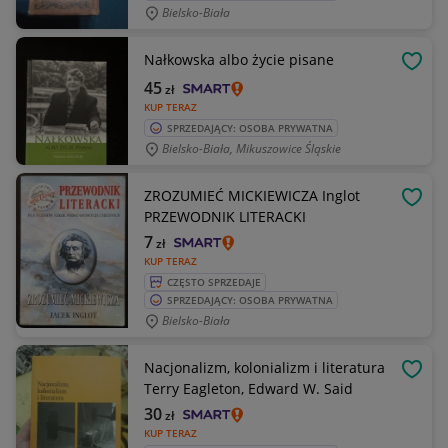
Bielsko-Biała
Nałkowska albo życie pisane
OBSE
45
zł
KUP TERAZ
SPRZEDAJĄCY: OSOBA PRYWATNA
Bielsko-Biała, Mikuszowice Śląskie
ZROZUMIEĆ MICKIEWICZA Inglot
OBSE
PRZEWODNIK LITERACKI
7
zł
KUP TERAZ
CZĘSTO SPRZEDAJE
SPRZEDAJĄCY: OSOBA PRYWATNA
Bielsko-Biała
Nacjonalizm, kolonializm i literatura
OBSE
Terry Eagleton, Edward W. Said
30
zł
KUP TERAZ