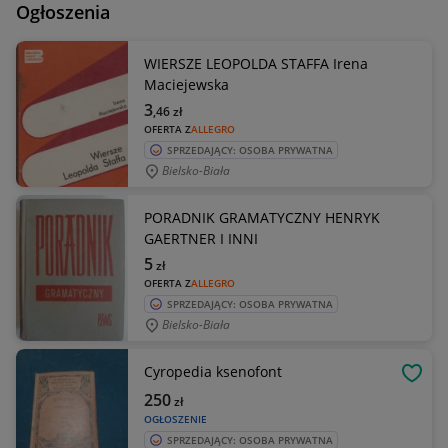
Ogłoszenia
WIERSZE LEOPOLDA STAFFA Irena
Maciejewska
3
,46
zł
OFERTA Z
ALLEGRO
SPRZEDAJĄCY: OSOBA PRYWATNA
Bielsko-Biała
PORADNIK GRAMATYCZNY HENRYK
GAERTNER I INNI
5
zł
OFERTA Z
ALLEGRO
SPRZEDAJĄCY: OSOBA PRYWATNA
Bielsko-Biała
Cyropedia ksenofont
OBSE
250
zł
OGŁOSZENIE
SPRZEDAJĄCY: OSOBA PRYWATNA