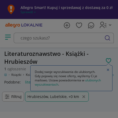
Allegro Smart! Kupuj i sprzedawaj z dostawą za 0 zł
Sprawdź »
Otwórz menu z kategoriami
szukaj
Literaturoznawstwo - Książki -
Hrubieszów
POL
1
ogłoszenie
Zamkn
Dodaj swoje wyszukiwania do ulubionych.
zrywka
Książki
Książki naukowe i popularnonaukowe
Literaturoznawstwo
Gdy pojawią się nowe oferty, wyślemy Ci je
mailowo. Ustaw powiadomienia w
ulubionych
Podobne:
literaturoznawstwo
wyszukiwaniach
.
Filtruj
Hrubieszów, Lubelskie, +0 km