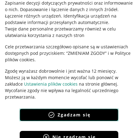
Zapisanie decyzji dotyczących prywatności oraz informowanie
Regulamin
o nich
.
Dopasowanie i łączenie danych z innych źródeł
.
Polityka plików "cookies"
Łączenie różnych urządzeń
.
Identyfikacja urządzeń na
podstawie informacji przesyłanych automatycznie
.
Ustawienia plików "cookies"
Twoje dane personalne przetwarzamy również w celu
ułatwiania korzystania z naszych stron
Udostępnianie lokalizacji
Cele przetwarzania szczegółowo opisane są w ustawieniach
Informacje dla Aktu o Usługach Cyfrowych
dostępnych pod przyciskiem: “ZMIENIAM ZGODY” i w Polityce
plików cookies.
Pobierz aplikację
Zgodę wyrażasz dobrowolnie i jest ważna 12 miesięcy.
Możesz ją w każdym momencie wycofać lub ponowić w
zakładce
Ustawienia plików cookies
na stronie głównej.
Wycofanie zgody nie wpływa na legalność uprzedniego
przetwarzania.
polityka plików cookies
polityka ochrony prywatności
Zgadzam się
Nie zgadzam się