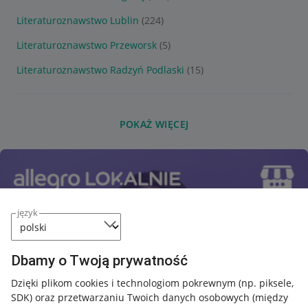
Literaturoznawstwo Lublin
(224)
Literaturoznawstwo Przeworsk
(5)
Literaturoznawstwo Radzyń Podlaski
(15)
POKAŻ WIĘCEJ
język
Dbamy o Twoją prywatność
Dzięki plikom cookies i technologiom pokrewnym
(np. piksele,
SDK)
oraz przetwarzaniu Twoich danych osobowych
(między