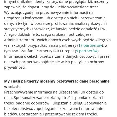
innymi unikalne identyfikatory, dane przeglądarki)
, możemy
zapewnić, że dopasujemy do Ciebie wyświetlane treści.
Wyrażając zgodę na przechowywanie informacji na
urządzeniu końcowym lub dostęp do nich i przetwarzanie
danych (w tym w obszarze profilowania, analiz rynkowych i
statystycznych) sprawiasz, że łatwiej będzie odnaleźć Ci w
Allegro dokładnie to, czego szukasz i potrzebujesz.
Administratorem Twoich danych osobowych będzie Allegro a
w niektórych przypadkach nasi partnerzy (
17
partnerów
), w
Przydatne informacje
tym tzw. “Zaufani Partnerzy IAB Europe” (
9
partnerów
).
Informacja o celach przetwarzania danych osobowych przez
Jak to działa
naszych partnerów znajduje się w ich politykach ochrony
prywatności.
Napisz do nas
Allegro Gadane dla sprzedających
My i nasi partnerzy możemy przetwarzać dane personalne
w celach:
Allegro Gadane dla kupujących
Przechowywanie informacji na urządzeniu lub dostęp do
Mapa miejscowości
nich
.
Spersonalizowane reklamy i treści, pomiar reklam i
treści, badanie odbiorców i ulepszanie usług
.
Zapewnienie
Informacje prawne
bezpieczeństwa, zapobieganie oszustwom i naprawianie
błędów
.
Dostarczanie i prezentowanie reklam i treści
.