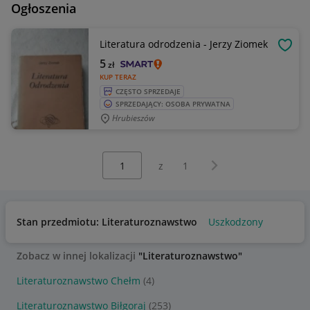
Ogłoszenia
Literatura odrodzenia - Jerzy Ziomek
OBSE
5
zł
KUP TERAZ
CZĘSTO SPRZEDAJE
SPRZEDAJĄCY: OSOBA PRYWATNA
Hrubieszów
Wybierz stronę:
Następna strona
z
1
Stan przedmiotu: Literaturoznawstwo
Uszkodzony
Zobacz w innej lokalizacji
"Literaturoznawstwo"
Literaturoznawstwo Chełm
(4)
Literaturoznawstwo Biłgoraj
(253)