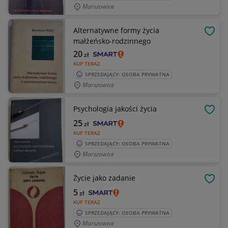
Marszowice
Alternatywne formy życia
OBSE
małżeńsko-rodzinnego
20
zł
KUP TERAZ
SPRZEDAJĄCY: OSOBA PRYWATNA
Marszowice
Psychologia jakości życia
OBSE
25
zł
KUP TERAZ
SPRZEDAJĄCY: OSOBA PRYWATNA
Marszowice
Życie jako zadanie
OBSE
5
zł
KUP TERAZ
SPRZEDAJĄCY: OSOBA PRYWATNA
Marszowice