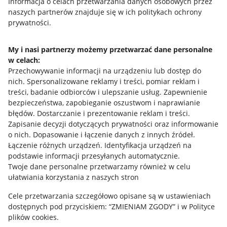
Przydatne informacje
Informacja o celach przetwarzania danych osobowych przez
naszych partnerów znajduje się w ich politykach ochrony
prywatności.
Jak to działa
Napisz do nas
My i nasi partnerzy możemy przetwarzać dane personalne
w celach:
Allegro Gadane dla sprzedających
Przechowywanie informacji na urządzeniu lub dostęp do
Allegro Gadane dla kupujących
nich
.
Spersonalizowane reklamy i treści, pomiar reklam i
treści, badanie odbiorców i ulepszanie usług
.
Zapewnienie
Mapa miejscowości
bezpieczeństwa, zapobieganie oszustwom i naprawianie
błędów
.
Dostarczanie i prezentowanie reklam i treści
.
Informacje prawne
Zapisanie decyzji dotyczących prywatności oraz informowanie
o nich
.
Dopasowanie i łączenie danych z innych źródeł
.
Regulamin
Łączenie różnych urządzeń
.
Identyfikacja urządzeń na
podstawie informacji przesyłanych automatycznie
.
Polityka plików "cookies"
Twoje dane personalne przetwarzamy również w celu
ułatwiania korzystania z naszych stron
Ustawienia plików "cookies"
Cele przetwarzania szczegółowo opisane są w ustawieniach
Udostępnianie lokalizacji
dostępnych pod przyciskiem: “ZMIENIAM ZGODY” i w Polityce
Informacje dla Aktu o Usługach Cyfrowych
plików cookies.