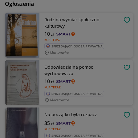
Ogłoszenia
Rodzina wymiar społeczno-
OBSE
kulturowy
10
zł
KUP TERAZ
SPRZEDAJĄCY: OSOBA PRYWATNA
Marszowice
Odpowiedzialna pomoc
OBSE
wychowawcza
10
zł
KUP TERAZ
SPRZEDAJĄCY: OSOBA PRYWATNA
Marszowice
Na początku była rozpacz
OBSE
35
zł
KUP TERAZ
SPRZEDAJĄCY: OSOBA PRYWATNA