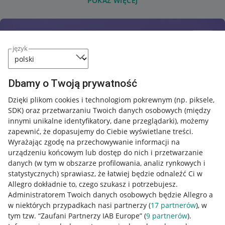
POKAŻ WIĘCEJ
język
Dbamy o Twoją prywatność
Dzięki plikom cookies i technologiom pokrewnym
(np. piksele,
SDK)
oraz przetwarzaniu Twoich danych osobowych
(między
innymi unikalne identyfikatory, dane przeglądarki)
, możemy
zapewnić, że dopasujemy do Ciebie wyświetlane treści.
Wyrażając zgodę na przechowywanie informacji na
urządzeniu końcowym lub dostęp do nich i przetwarzanie
danych (w tym w obszarze profilowania, analiz rynkowych i
statystycznych) sprawiasz, że łatwiej będzie odnaleźć Ci w
Allegro dokładnie to, czego szukasz i potrzebujesz.
Administratorem Twoich danych osobowych będzie Allegro a
w niektórych przypadkach nasi partnerzy (
17
partnerów
), w
tym tzw. “Zaufani Partnerzy IAB Europe” (
9
partnerów
).