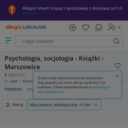
Allegro Smart! Kupuj i sprzedawaj z dostawą za 0 zł
Sprawdź »
Otwórz menu z kategoriami
szukaj
Psychologia, socjologia - Książki -
Marszowice
POL
6
ogłoszeń
Zamkn
Dodaj swoje wyszukiwania do ulubionych.
ka
Książki
Książki naukowe i popularnonaukowe
Psychologia, socjologia
Gdy pojawią się nowe oferty, wyślemy Ci je
mailowo. Ustaw powiadomienia w
ulubionych
Podobne:
psychologia socjologia
wyszukiwaniach
.
Filtruj
Marszowice, Małopolskie, +0 km