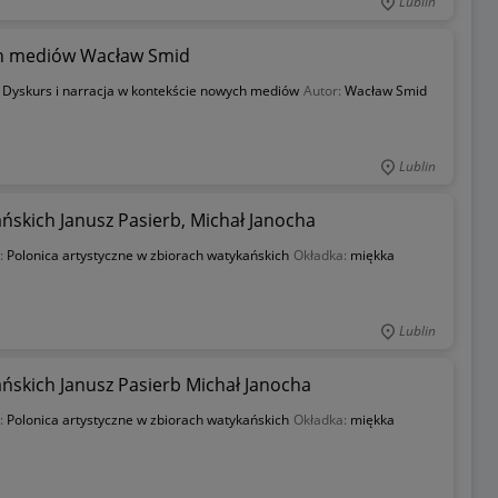
Lublin
ch mediów Wacław Smid
:
Dyskurs i narracja w kontekście nowych mediów
Autor:
Wacław Smid
Lublin
ńskich Janusz Pasierb, Michał Janocha
ł:
Polonica artystyczne w zbiorach watykańskich
Okładka:
miękka
Lublin
ańskich Janusz Pasierb Michał Janocha
ł:
Polonica artystyczne w zbiorach watykańskich
Okładka:
miękka