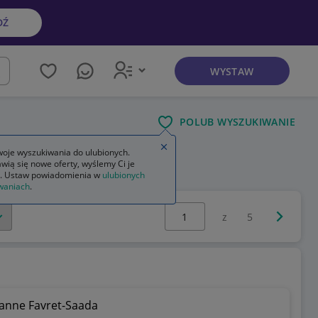
DŹ
WYSTAW
kaj
POLUB WYSZUKIWANIE
Zamknij wskazówkę
oje wyszukiwania do ulubionych.
wią się nowe oferty, wyślemy Ci je
. Ustaw powiadomienia w
ulubionych
waniach
.
Wybierz stronę:
Następna 
z
5
eanne Favret-Saada