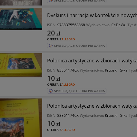
SPRZEDAJĄCY: OSOBA PRYWATNA
Dyskurs i narracja w kontekście nowy
ISBN:
9788375568868
Wydawnictwo:
CeDeWu
Tytuł
20
zł
OFERTA Z
ALLEGRO
SPRZEDAJĄCY: OSOBA PRYWATNA
Polonica artystyczne w zbiorach watyka
ISBN:
838611746X
Wydawnictwo:
Krupski i S-ka
Tytu
10
zł
OFERTA Z
ALLEGRO
SPRZEDAJĄCY: OSOBA PRYWATNA
Polonica artystyczne w zbiorach watyk
ISBN:
838611746X
Wydawnictwo:
Krupski i S-ka
Tytu
10
zł
OFERTA Z
ALLEGRO