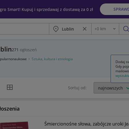
SPRAW
egro Smart! Kupuj i sprzedawaj z dostawą za 0 zł
Miasto
Wyczyść frazę
+
0
km
Odległość
szu
ublin
271
ogłoszeń
popularnonaukowe
Sztuka, kultura i etnologia
Dodaj sw
Gdy poja
mailowo
wyszuki
k listy
Widok siatki
Sortuj od:
łoszenia
Śmiercionośne słowa, zabójcze uroki J