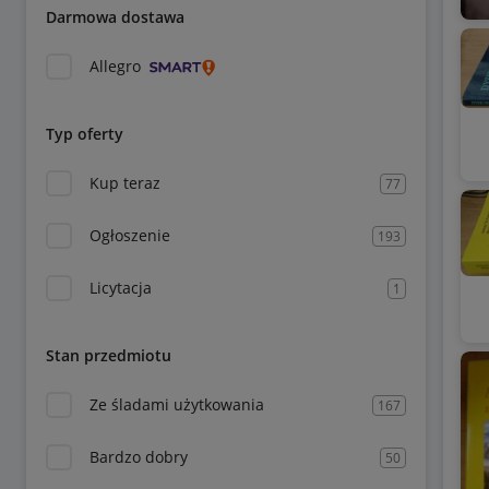
Darmowa dostawa
Allegro
Typ oferty
Kup teraz
77
Ogłoszenie
193
Licytacja
1
Stan przedmiotu
Ze śladami użytkowania
167
Bardzo dobry
50