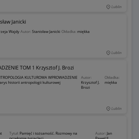
Lublin
ław Janicki
rzeja Wajdy
Autor:
Stanisław Janicki
Okładka:
miękka
Lublin
IE TOM 1 Krzysztof J. Brozi
NTROPOLOGIA KULTUROWA WPROWADZENIE
Autor:
Okładka:
rys historii antropologii kulturowej
Krzysztof J.
miękka
Brozi
Lublin
ut
Tytuł:
Pamięć i tożsamość. Rozmowy na
Autor:
Jan
przełomie tysiącleci
Paweł II