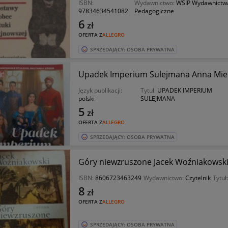
ISBN:
Wydawnictwo:
WSIP Wydawnictwa
97834634541082
Pedagogiczne
6
zł
OFERTA Z
ALLEGRO
SPRZEDAJĄCY: OSOBA PRYWATNA
Upadek Imperium Sulejmana Anna Mie
Język publikacji:
Tytuł:
UPADEK IMPERIUM
polski
SULEJMANA
5
zł
OFERTA Z
ALLEGRO
SPRZEDAJĄCY: OSOBA PRYWATNA
Góry niewzruszone Jacek Woźniakowsk
ISBN:
8606723463249
Wydawnictwo:
Czytelnik
Tytuł
8
zł
OFERTA Z
ALLEGRO
SPRZEDAJĄCY: OSOBA PRYWATNA