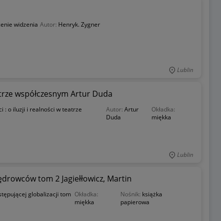
cenie widzenia
Autor:
Henryk. Zygner
Lublin
teatrze współczesnym Artur Duda
 : o iluzji i realności w teatrze
Autor:
Artur
Okładka:
Duda
miękka
Lublin
wędrowców tom 2 Jagiełłowicz, Martin
ostępującej globalizacji tom
Okładka:
Nośnik:
książka
miękka
papierowa