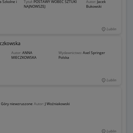
 Szkolne i
Tytuł:
POSTAWY WOBEC SZTUKI
Autor:
Jacek
NAJNOWSZEJ
Bukowski
Lublin
czkowska
Autor:
ANNA
Wydawnictwo:
Axel Springer
MIECZKOWSKA
Polska
Lublin
i
:
Góry niewzruszone
Autor:
J Woźniakowski
Lublin