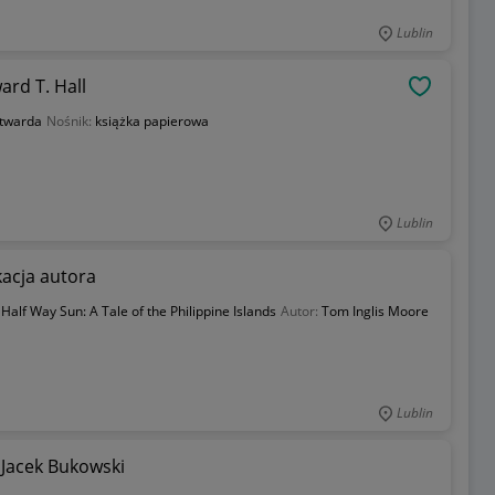
Lublin
rd T. Hall
OBSERWU
twarda
Nośnik:
książka papierowa
Lublin
kacja autora
Half Way Sun: A Tale of the Philippine Islands
Autor:
Tom Inglis Moore
Lublin
acek Bukowski