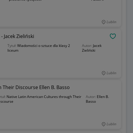
Lublin
 Jacek Zieliński
OBSERWU
Tytuł:
Wiadomości o sztuce dla klasy 2
Autor:
Jacek
liceum
Zieliński
Lublin
 Their Discourse Ellen B. Basso
tuł:
Native Latin American Cultures through Their
Autor:
Ellen B.
iscourse
Basso
Lublin