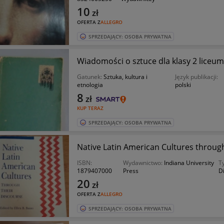
10
zł
OFERTA Z
ALLEGRO
SPRZEDAJĄCY: OSOBA PRYWATNA
Wiadomości o sztuce dla klasy 2 liceum -
Gatunek:
Sztuka, kultura i
Język publikacji:
etnologia
polski
8
zł
KUP TERAZ
SPRZEDAJĄCY: OSOBA PRYWATNA
Native Latin American Cultures through
ISBN:
Wydawnictwo:
Indiana University
Ty
1879407000
Press
D
20
zł
OFERTA Z
ALLEGRO
SPRZEDAJĄCY: OSOBA PRYWATNA