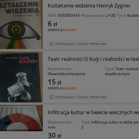
Kształcenie widzenia Henryk Zygner
ISBN:
830200541X
Wydawnictwo:
2+3D
Tytuł:
Kształ
6
zł
OFERTA Z
ALLEGRO
SPRZEDAJĄCY: OSOBA PRYWATNA
Teatr realności O iluzji i realności w 
Wydawnictwo:
Tytuł:
Teatr realności
Słowo/obraz/terytoria
współczesnym
15
zł
OFERTA Z
ALLEGRO
SPRZEDAJĄCY: OSOBA PRYWATNA
Infiltracja kultur w świecie wiecznych 
Wydawnictwo:
Tytuł:
Infiltracja kultur w dobie p
inne
2
30
zł