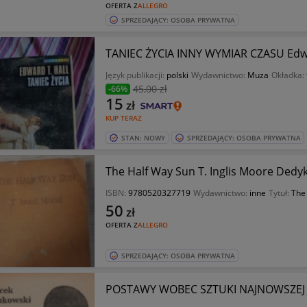
OFERTA Z
ALLEGRO
SPRZEDAJĄCY: OSOBA PRYWATNA
TANIEC ŻYCIA INNY WYMIAR CZASU Edwa
Język publikacji:
polski
Wydawnictwo:
Muza
Okładka:
45
,00 zł
-66%
15
zł
KUP TERAZ
STAN: NOWY
SPRZEDAJĄCY: OSOBA PRYWATNA
The Half Way Sun T. Inglis Moore Dedy
ISBN:
9780520327719
Wydawnictwo:
inne
Tytuł:
The 
50
zł
OFERTA Z
ALLEGRO
SPRZEDAJĄCY: OSOBA PRYWATNA
POSTAWY WOBEC SZTUKI NAJNOWSZEJ J