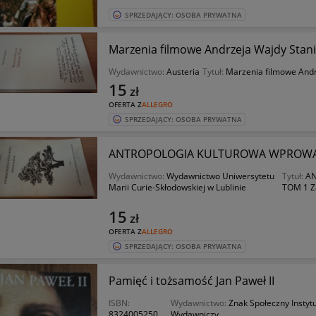
SPRZEDAJĄCY: OSOBA PRYWATNA
Marzenia filmowe Andrzeja Wajdy Stanis
Wydawnictwo:
Austeria
Tytuł:
Marzenia filmowe And
15
zł
OFERTA Z
ALLEGRO
SPRZEDAJĄCY: OSOBA PRYWATNA
ANTROPOLOGIA KULTUROWA WPROWADZEN
Wydawnictwo:
Wydawnictwo Uniwersytetu
Tytuł:
A
Marii Curie-Skłodowskiej w Lublinie
TOM 1 Za
15
zł
OFERTA Z
ALLEGRO
SPRZEDAJĄCY: OSOBA PRYWATNA
Pamięć i tożsamość Jan Paweł II
ISBN:
Wydawnictwo:
Znak Społeczny Instyt
8324005250
Wydawniczy