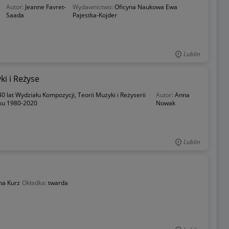
Autor:
Jeanne Favret-
Wydawnictwo:
Oficyna Naukowa Ewa
Saada
Pajestka-Kojder
Lublin
ki i Reżyse
40 lat Wydziału Kompozycji, Teorii Muzyki i Reżyserii
Autor:
Anna
ku 1980-2020
Nowak
Lublin
na Kurz
Okładka:
twarda