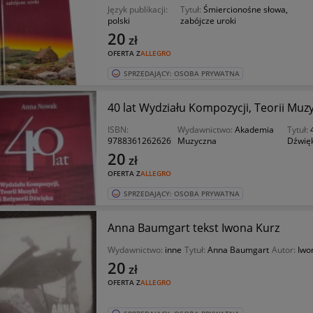
Język publikacji:
Tytuł:
Śmiercionośne słowa,
polski
zabójcze uroki
20
zł
OFERTA Z
ALLEGRO
SPRZEDAJĄCY: OSOBA PRYWATNA
40 lat Wydziału Kompozycji, Teorii Muzy
ISBN:
Wydawnictwo:
Akademia
Tytuł:
9788361262626
Muzyczna
Dźwię
20
zł
OFERTA Z
ALLEGRO
SPRZEDAJĄCY: OSOBA PRYWATNA
Anna Baumgart tekst Iwona Kurz
Wydawnictwo:
inne
Tytuł:
Anna Baumgart
Autor:
Iwo
20
zł
OFERTA Z
ALLEGRO