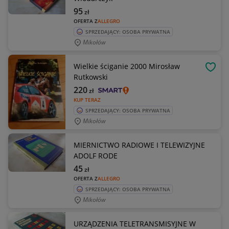
95
zł
OFERTA Z
ALLEGRO
SPRZEDAJĄCY: OSOBA PRYWATNA
Mikołów
Wielkie ściganie 2000 Mirosław
OBSE
Rutkowski
220
zł
KUP TERAZ
SPRZEDAJĄCY: OSOBA PRYWATNA
Mikołów
MIERNICTWO RADIOWE I TELEWIZYJNE
ADOLF RODE
45
zł
OFERTA Z
ALLEGRO
SPRZEDAJĄCY: OSOBA PRYWATNA
Mikołów
URZĄDZENIA TELETRANSMISYJNE W