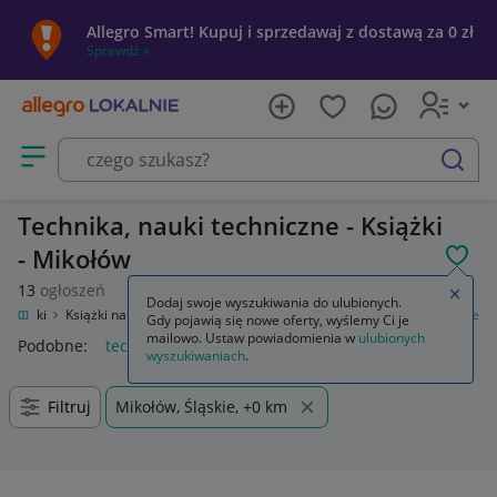
Allegro Smart! Kupuj i sprzedawaj z dostawą za 0 zł
Sprawdź »
Otwórz menu z kategoriami
szukaj
Technika, nauki techniczne - Książki
- Mikołów
POL
13
ogłoszeń
Zamkn
Dodaj swoje wyszukiwania do ulubionych.
Książki
Książki naukowe i popularnonaukowe
Technika, nauki techniczne
Gdy pojawią się nowe oferty, wyślemy Ci je
mailowo. Ustaw powiadomienia w
ulubionych
Podobne:
technika nauki techniczne
wyszukiwaniach
.
Filtruj
Mikołów, Śląskie, +0 km