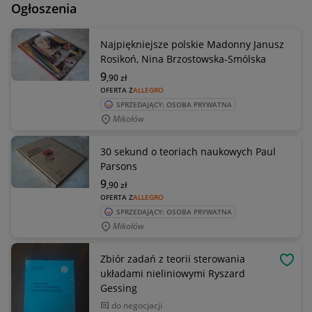
Ogłoszenia
Najpiękniejsze polskie Madonny Janusz
Rosikoń, Nina Brzostowska-Smólska
9
,90
zł
OFERTA Z
ALLEGRO
SPRZEDAJĄCY: OSOBA PRYWATNA
Mikołów
30 sekund o teoriach naukowych Paul
Parsons
9
,90
zł
OFERTA Z
ALLEGRO
SPRZEDAJĄCY: OSOBA PRYWATNA
Mikołów
Zbiór zadań z teorii sterowania
OBSE
układami nieliniowymi Ryszard
Gessing
do negocjacji