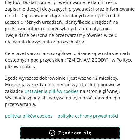
błędów
.
Dostarczanie i prezentowanie reklam i treści
.
Informacje prawne
Zapisanie decyzji dotyczących prywatności oraz informowanie
o nich
.
Dopasowanie i łączenie danych z innych źródeł
.
Regulamin
Łączenie różnych urządzeń
.
Identyfikacja urządzeń na
podstawie informacji przesyłanych automatycznie
.
Polityka plików "cookies"
Twoje dane personalne przetwarzamy również w celu
ułatwiania korzystania z naszych stron
Ustawienia plików "cookies"
Cele przetwarzania szczegółowo opisane są w ustawieniach
Udostępnianie lokalizacji
dostępnych pod przyciskiem: “ZMIENIAM ZGODY” i w Polityce
Informacje dla Aktu o Usługach Cyfrowych
plików cookies.
Zgodę wyrażasz dobrowolnie i jest ważna 12 miesięcy.
Pobierz aplikację
Możesz ją w każdym momencie wycofać lub ponowić w
zakładce
Ustawienia plików cookies
na stronie głównej.
Wycofanie zgody nie wpływa na legalność uprzedniego
przetwarzania.
polityka plików cookies
polityka ochrony prywatności
Zgadzam się