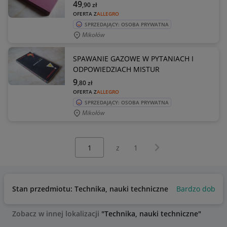
49
,90
zł
OFERTA Z
ALLEGRO
SPRZEDAJĄCY: OSOBA PRYWATNA
Mikołów
SPAWANIE GAZOWE W PYTANIACH I
ODPOWIEDZIACH MISTUR
9
,80
zł
OFERTA Z
ALLEGRO
SPRZEDAJĄCY: OSOBA PRYWATNA
Mikołów
Wybierz stronę:
Następna strona
z
1
Stan przedmiotu: Technika, nauki techniczne
Bardzo dobry
Zobacz w innej lokalizacji
"Technika, nauki techniczne"