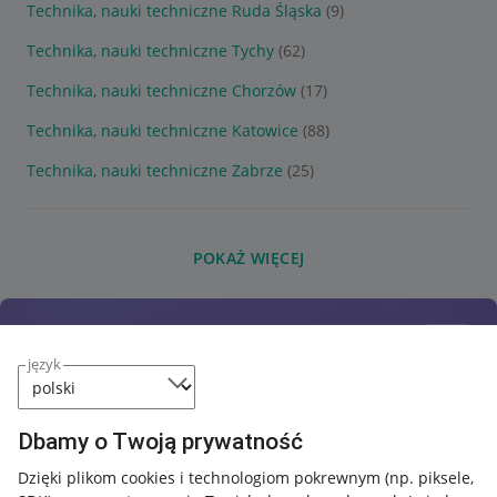
Technika, nauki techniczne Ruda Śląska
(9)
Technika, nauki techniczne Tychy
(62)
Technika, nauki techniczne Chorzów
(17)
Technika, nauki techniczne Katowice
(88)
Technika, nauki techniczne Zabrze
(25)
POKAŻ WIĘCEJ
język
Dbamy o Twoją prywatność
Dzięki plikom cookies i technologiom pokrewnym
(np. piksele,