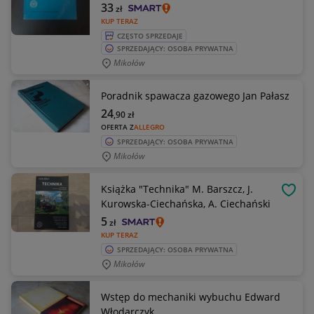
33
zł
KUP TERAZ
CZĘSTO SPRZEDAJE
SPRZEDAJĄCY: OSOBA PRYWATNA
Mikołów
Poradnik spawacza gazowego Jan Pałasz
24
,90
zł
OFERTA Z
ALLEGRO
SPRZEDAJĄCY: OSOBA PRYWATNA
Mikołów
Książka "Technika" M. Barszcz, J.
OBSE
Kurowska-Ciechańska, A. Ciechański
5
zł
KUP TERAZ
SPRZEDAJĄCY: OSOBA PRYWATNA
Mikołów
Wstęp do mechaniki wybuchu Edward
Włodarczyk