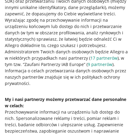
SDK)
oraz przetwarzaniu Twoich danych osobowych
(między
innymi unikalne identyfikatory, dane przeglądarki)
, możemy
zapewnić, że dopasujemy do Ciebie wyświetlane treści.
Wyrażając zgodę na przechowywanie informacji na
urządzeniu końcowym lub dostęp do nich i przetwarzanie
danych (w tym w obszarze profilowania, analiz rynkowych i
statystycznych) sprawiasz, że łatwiej będzie odnaleźć Ci w
Allegro dokładnie to, czego szukasz i potrzebujesz.
Administratorem Twoich danych osobowych będzie Allegro a
w niektórych przypadkach nasi partnerzy (
17
partnerów
), w
tym tzw. “Zaufani Partnerzy IAB Europe” (
9
partnerów
).
Przydatne informacje
Informacja o celach przetwarzania danych osobowych przez
naszych partnerów znajduje się w ich politykach ochrony
prywatności.
Jak to działa
Napisz do nas
My i nasi partnerzy możemy przetwarzać dane personalne
w celach:
Allegro Gadane dla sprzedających
Przechowywanie informacji na urządzeniu lub dostęp do
Allegro Gadane dla kupujących
nich
.
Spersonalizowane reklamy i treści, pomiar reklam i
treści, badanie odbiorców i ulepszanie usług
.
Zapewnienie
Mapa miejscowości
bezpieczeństwa, zapobieganie oszustwom i naprawianie