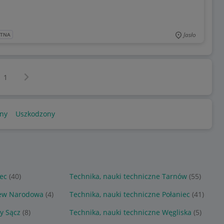
Jasło
ATNA
Następna strona
z
1
ny
Uszkodzony
ec
(40)
Technika, nauki techniczne Tarnów
(55)
dew Narodowa
(4)
Technika, nauki techniczne Połaniec
(41)
y Sącz
(8)
Technika, nauki techniczne Węgliska
(5)