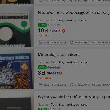
CZĘSTO SPRZEDAJE
SPRZEDAJĄCY: OSOBA PRYW
Niezawodność wodociągów i kanalizacj
Gatunek:
Technika, nauki techniczne
15
,00 zł
-33%
10
zł
KUP TERAZ
CZĘSTO SPRZEDAJE
SPRZEDAJĄCY: OSOBA PRYW
Mineralogia techniczna
Gatunek:
Technika, nauki techniczne
10
,00 zł
-20%
8
zł
KUP TERAZ
CZĘSTO SPRZEDAJE
SPRZEDAJĄCY: OSOBA PRYW
Wykonywanie be
Gatunek:
Technika, nauki techniczne
12
,00 zł
-33%