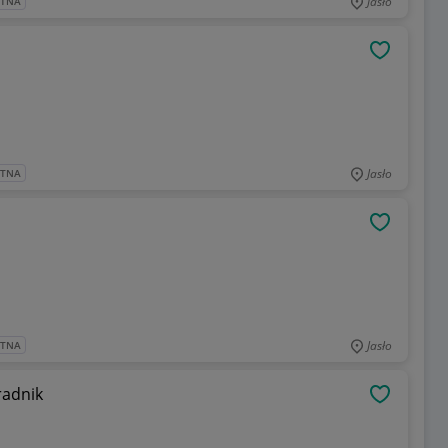
Jasło
ATNA
i
OBSERWU
Jasło
ATNA
OBSERWU
Jasło
ATNA
tonów sprężonych poradnik
OBSERWU