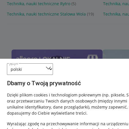
Technika, nauki techniczne Rytro
(5)
Technika, na
Technika, nauki techniczne Stalowa Wola
(19)
Technika, nau
język
Dbamy o Twoją prywatność
Dzięki plikom cookies i technologiom pokrewnym
(np. piksele, 
oraz przetwarzaniu Twoich danych osobowych
(między innymi
unikalne identyfikatory, dane przeglądarki)
, możemy zapewnić, 
dopasujemy do Ciebie wyświetlane treści.
Wyrażając zgodę na przechowywanie informacji na urządzeniu