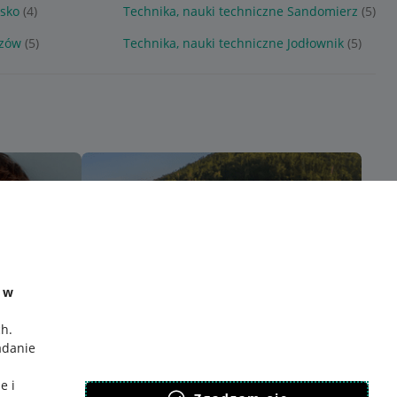
esko
(4)
Technika, nauki techniczne Sandomierz
(5)
czów
(5)
Technika, nauki techniczne Jodłownik
(5)
e w
ch
.
adanie
e i