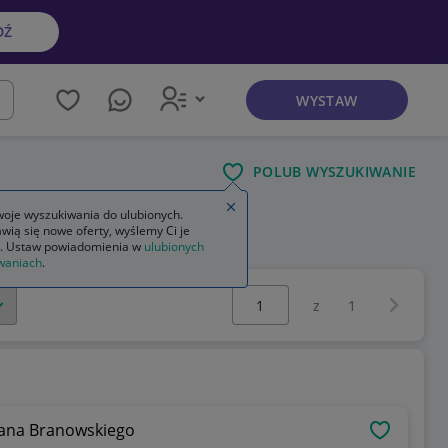
DŹ
WYSTAW
kaj
POLUB WYSZUKIWANIE
Zamknij wskazówkę
oje wyszukiwania do ulubionych.
wią się nowe oferty, wyślemy Ci je
. Ustaw powiadomienia w
ulubionych
waniach
.
Wybierz stronę:
Następna 
z
1
ana Branowskiego
OBSERWU