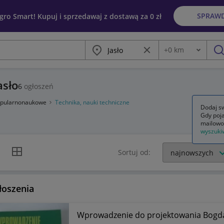
SPRAW
egro Smart! Kupuj i sprzedawaj z dostawą za 0 zł
Miasto
Wyczyść frazę
+
0
km
Odległość
szu
asło
6
ogłoszeń
popularnonaukowe
Technika, nauki techniczne
Dodaj sw
Gdy poja
mailowo
wyszuki
k listy
Widok siatki
Sortuj od:
łoszenia
Wprowadzenie do projektowania Bogd