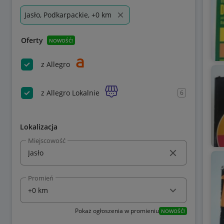
Jasło, Podkarpackie, +0 km
Oferty
NOWOŚĆ!
z Allegro
z Allegro Lokalnie
6
Lokalizacja
Miejscowość
Promień
Pokaż ogłoszenia w promieniu
NOWOŚĆ!