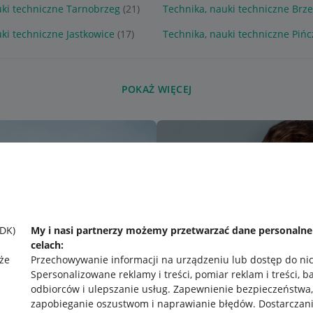
uki techniczne Tarnobrzeg
(21)
Technika, nauki techniczne Brz
ki techniczne Jastkowice
(17)
Technika, nauki techniczne Piń
POKAŻ WIĘCEJ
SDK)
My i nasi partnerzy możemy przetwarzać dane personaln
celach:
że
Przechowywanie informacji na urządzeniu lub dostęp do ni
Spersonalizowane reklamy i treści, pomiar reklam i treści, b
odbiorców i ulepszanie usług
.
Zapewnienie bezpieczeństwa,
zapobieganie oszustwom i naprawianie błędów
.
Dostarczani