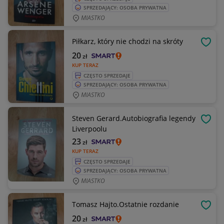
SPRZEDAJĄCY: OSOBA PRYWATNA
MIASTKO
Piłkarz, który nie chodzi na skróty
OBSE
20
zł
KUP TERAZ
CZĘSTO SPRZEDAJE
SPRZEDAJĄCY: OSOBA PRYWATNA
MIASTKO
Steven Gerard.Autobiografia legendy
OBSE
Liverpoolu
23
zł
KUP TERAZ
CZĘSTO SPRZEDAJE
SPRZEDAJĄCY: OSOBA PRYWATNA
MIASTKO
Tomasz Hajto.Ostatnie rozdanie
OBSE
20
zł