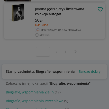
Joanna Jędrzejczyk limitowana
OBSE
kolekcja autogaf
50
zł
KUP TERAZ
SPRZEDAJĄCY: OSOBA PRYWATNA
Miastko
Wybierz stronę:
Następna strona
z
1
Stan przedmiotu: Biografie, wspomnienia
Bardzo dobry
Uż
Zobacz w innej lokalizacji
"Biografie, wspomnienia"
Biografie, wspomnienia Zielin
(17)
Biografie, wspomnienia Przechlewo
(9)