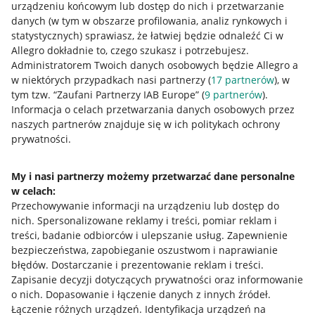
urządzeniu końcowym lub dostęp do nich i przetwarzanie
danych (w tym w obszarze profilowania, analiz rynkowych i
statystycznych) sprawiasz, że łatwiej będzie odnaleźć Ci w
Allegro dokładnie to, czego szukasz i potrzebujesz.
Administratorem Twoich danych osobowych będzie Allegro a
w niektórych przypadkach nasi partnerzy (
17
partnerów
), w
tym tzw. “Zaufani Partnerzy IAB Europe” (
9
partnerów
).
Przydatne informacje
Informacja o celach przetwarzania danych osobowych przez
naszych partnerów znajduje się w ich politykach ochrony
prywatności.
Jak to działa
Napisz do nas
My i nasi partnerzy możemy przetwarzać dane personalne
w celach:
Allegro Gadane dla sprzedających
Przechowywanie informacji na urządzeniu lub dostęp do
Allegro Gadane dla kupujących
nich
.
Spersonalizowane reklamy i treści, pomiar reklam i
treści, badanie odbiorców i ulepszanie usług
.
Zapewnienie
Mapa miejscowości
bezpieczeństwa, zapobieganie oszustwom i naprawianie
błędów
.
Dostarczanie i prezentowanie reklam i treści
.
Informacje prawne
Zapisanie decyzji dotyczących prywatności oraz informowanie
o nich
.
Dopasowanie i łączenie danych z innych źródeł
.
Regulamin
Łączenie różnych urządzeń
.
Identyfikacja urządzeń na