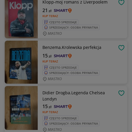
Klopp-moj romans z Liverpoolem
OBSE
21
zł
KUP TERAZ
CZĘSTO SPRZEDAJE
SPRZEDAJĄCY: OSOBA PRYWATNA
MIASTKO
Benzema.Krolewska perfekcja
OBSE
15
zł
KUP TERAZ
CZĘSTO SPRZEDAJE
SPRZEDAJĄCY: OSOBA PRYWATNA
MIASTKO
Didier Drogba.Legenda Chelsea
OBSE
Londyn
15
zł
KUP TERAZ
CZĘSTO SPRZEDAJE
SPRZEDAJĄCY: OSOBA PRYWATNA
MIASTKO