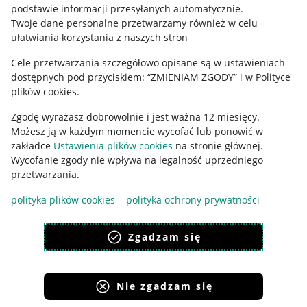
podstawie informacji przesyłanych automatycznie
.
Polityka plików "cookies"
Twoje dane personalne przetwarzamy również w celu
ułatwiania korzystania z naszych stron
Ustawienia plików "cookies"
Cele przetwarzania szczegółowo opisane są w ustawieniach
Udostępnianie lokalizacji
dostępnych pod przyciskiem: “ZMIENIAM ZGODY” i w Polityce
Informacje dla Aktu o Usługach Cyfrowych
plików cookies.
Zgodę wyrażasz dobrowolnie i jest ważna 12 miesięcy.
Pobierz aplikację
Możesz ją w każdym momencie wycofać lub ponowić w
zakładce
Ustawienia plików cookies
na stronie głównej.
Wycofanie zgody nie wpływa na legalność uprzedniego
przetwarzania.
polityka plików cookies
polityka ochrony prywatności
Zgadzam się
Nie zgadzam się
Korzystanie z serwisu oznacza akceptację
regulaminu
.