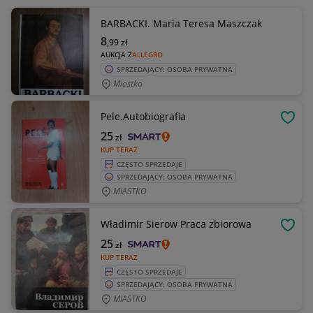
BARBACKI. Maria Teresa Maszczak
8
,99
zł
AUKCJA Z
ALLEGRO
SPRZEDAJĄCY: OSOBA PRYWATNA
Miastko
Pele.Autobiografia
OBSE
25
zł
KUP TERAZ
CZĘSTO SPRZEDAJE
SPRZEDAJĄCY: OSOBA PRYWATNA
MIASTKO
Władimir Sierow Praca zbiorowa
OBSE
25
zł
KUP TERAZ
CZĘSTO SPRZEDAJE
SPRZEDAJĄCY: OSOBA PRYWATNA
MIASTKO