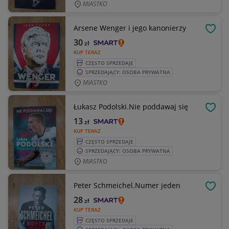
MIASTKO
Arsene Wenger i jego kanonierzy
OBSE
30
zł
KUP TERAZ
CZĘSTO SPRZEDAJE
SPRZEDAJĄCY: OSOBA PRYWATNA
MIASTKO
Łukasz Podolski.Nie poddawaj się
OBSE
13
zł
KUP TERAZ
CZĘSTO SPRZEDAJE
SPRZEDAJĄCY: OSOBA PRYWATNA
MIASTKO
Peter Schmeichel.Numer jeden
OBSE
28
zł
KUP TERAZ
CZĘSTO SPRZEDAJE