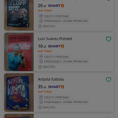
OBSE
20
zł
KUP TERAZ
CZĘSTO SPRZEDAJE
SPRZEDAJĄCY: OSOBA PRYWATNA
MIASTKO
Luis Suarez.Pistolet
OBSE
10
zł
KUP TERAZ
CZĘSTO SPRZEDAJE
SPRZEDAJĄCY: OSOBA PRYWATNA
MIASTKO
Artysta futbolu
OBSE
35
zł
KUP TERAZ
CZĘSTO SPRZEDAJE
SPRZEDAJĄCY: OSOBA PRYWATNA
MIASTKO