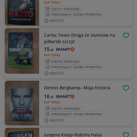
KUP TERAZ
CZĘSTO SPRZEDAJE
SPRZEDAJĄCY: OSOBA PRYWATNA
MIASTKO
Carlos Tevez-Droga że slumsów na
OBSE
piłkarski szczyt
15
zł
KUP TERAZ
CZĘSTO SPRZEDAJE
SPRZEDAJĄCY: OSOBA PRYWATNA
MIASTKO
Dennis Bergkamp--Moja historia
OBSE
16
zł
KUP TERAZ
CZĘSTO SPRZEDAJE
SPRZEDAJĄCY: OSOBA PRYWATNA
MIASTKO
Jurgena Klopp-Robimy halas