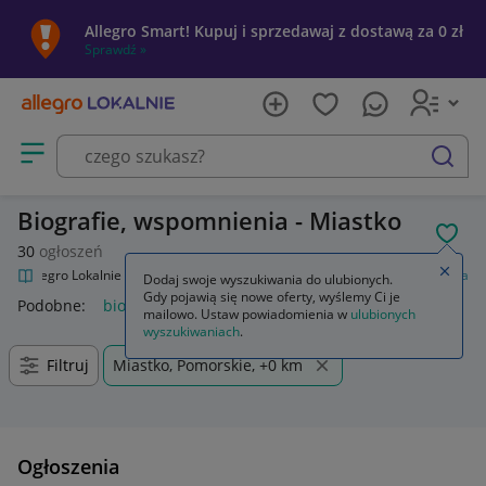
Allegro Smart! Kupuj i sprzedawaj z dostawą za 0 zł
Sprawdź »
Otwórz menu z kategoriami
szukaj
Biografie, wspomnienia - Miastko
POL
30
ogłoszeń
Zamkn
Allegro Lokalnie
Kultura i rozrywka
Książki
Biografie, wspomnienia
Dodaj swoje wyszukiwania do ulubionych.
Gdy pojawią się nowe oferty, wyślemy Ci je
Podobne:
biografie wspomnienia
mailowo. Ustaw powiadomienia w
ulubionych
wyszukiwaniach
.
Filtruj
Miastko, Pomorskie, +0 km
Ogłoszenia