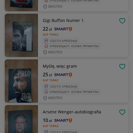
SPRZEDAJĄCY: OSOBA PRYWATNA
MIASTKO
Gigi Buffon Numer 1
OBSE
22
zł
KUP TERAZ
CZĘSTO SPRZEDAJE
SPRZEDAJĄCY: OSOBA PRYWATNA
MIASTKO
Myślę, więc gram
OBSE
25
zł
KUP TERAZ
CZĘSTO SPRZEDAJE
SPRZEDAJĄCY: OSOBA PRYWATNA
MIASTKO
Arsene Wenger-autobiografia
OBSE
10
zł
KUP TERAZ
CZĘSTO SPRZEDAJE