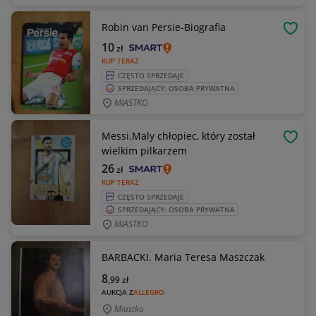
Robin van Persie-Biografia
OBSE
10
zł
KUP TERAZ
CZĘSTO SPRZEDAJE
SPRZEDAJĄCY: OSOBA PRYWATNA
MIASTKO
Messi.Maly chłopiec, który został
OBSE
wielkim pilkarzem
26
zł
KUP TERAZ
CZĘSTO SPRZEDAJE
SPRZEDAJĄCY: OSOBA PRYWATNA
MIASTKO
BARBACKI. Maria Teresa Maszczak
8
,99
zł
AUKCJA Z
ALLEGRO
Miastko