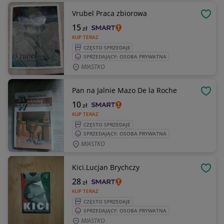
Vrubel Praca zbiorowa
OBSE
15
zł
KUP TERAZ
CZĘSTO SPRZEDAJE
SPRZEDAJĄCY: OSOBA PRYWATNA
MIASTKO
Pan na Jalnie Mazo De la Roche
OBSE
10
zł
KUP TERAZ
CZĘSTO SPRZEDAJE
SPRZEDAJĄCY: OSOBA PRYWATNA
MIASTKO
Kici.Lucjan Brychczy
OBSE
28
zł
KUP TERAZ
CZĘSTO SPRZEDAJE
SPRZEDAJĄCY: OSOBA PRYWATNA
MIASTKO