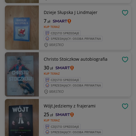
Dzieje Słupska J Lindmajer
OBSE
7
zł
KUP TERAZ
CZĘSTO SPRZEDAJE
SPRZEDAJĄCY: OSOBA PRYWATNA
MIASTKO
Christo Stoiczkow autobiografia
OBSE
30
zł
KUP TERAZ
CZĘSTO SPRZEDAJE
SPRZEDAJĄCY: OSOBA PRYWATNA
MIASTKO
Wójt.Jedziemy z frajerami
OBSE
25
zł
KUP TERAZ
CZĘSTO SPRZEDAJE
SPRZEDAJĄCY: OSOBA PRYWATNA