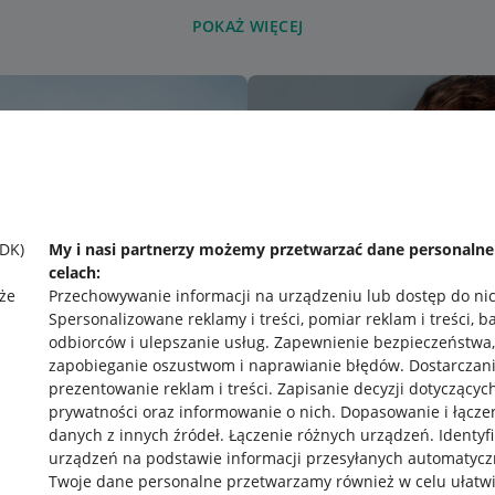
POKAŻ WIĘCEJ
SDK)
My i nasi partnerzy możemy przetwarzać dane personaln
celach:
że
Przechowywanie informacji na urządzeniu lub dostęp do ni
Spersonalizowane reklamy i treści, pomiar reklam i treści, b
odbiorców i ulepszanie usług
.
Zapewnienie bezpieczeństwa,
zapobieganie oszustwom i naprawianie błędów
.
Dostarczani
prezentowanie reklam i treści
.
Zapisanie decyzji dotyczącyc
prywatności oraz informowanie o nich
.
Dopasowanie i łącze
danych z innych źródeł
.
Łączenie różnych urządzeń
.
Identyf
urządzeń na podstawie informacji przesyłanych automatycz
rawne
Pobierz aplikację
Twoje dane personalne przetwarzamy również w celu ułatw