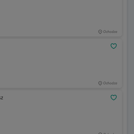
Ochodza
OBSERWU
Ochodza
sz
OBSERWU