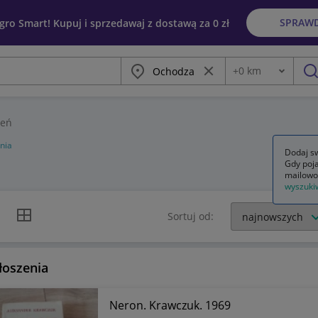
SPRAW
egro Smart! Kupuj i sprzedawaj z dostawą za 0 zł
Miasto
Wyczyść frazę
+
0
km
Odległość
szu
zeń
nia
Dodaj sw
Gdy poja
mailowo
wyszuki
k listy
Widok siatki
Sortuj od:
łoszenia
Neron. Krawczuk. 1969