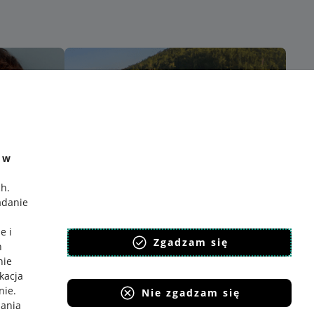
e w
ch
.
adanie
e i
Zgadzam się
h
nie
ikacja
nie
.
Nie zgadzam się
iania