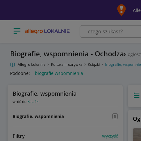
All
Otwórz menu z kategoriami
Biografie, wspomnienia - Ochodza
8
ogłos
Allegro Lokalnie
Kultura i rozrywka
Książki
Biografie, wspomnie
Podobne:
biografie wspomnienia
Biografie, wspomnienia
Wido
wróć do
Książki
Biografie, wspomnienia
8
Og
Filtry
Wyczyść