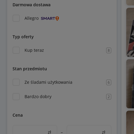
Darmowa dostawa
Allegro
Typ oferty
Kup teraz
8
Stan przedmiotu
Ze śladami użytkowania
6
Bardzo dobry
2
Cena
zł
–
zł