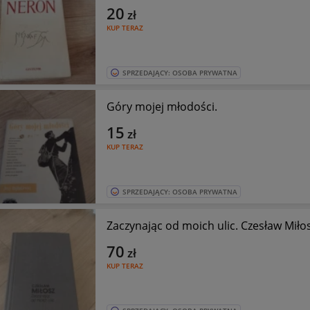
20
zł
KUP TERAZ
SPRZEDAJĄCY: OSOBA PRYWATNA
Góry mojej młodości.
15
zł
KUP TERAZ
SPRZEDAJĄCY: OSOBA PRYWATNA
Zaczynając od moich ulic. Czesław Miło
70
zł
KUP TERAZ