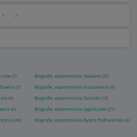
Następna strona
z
1
iszów
(7)
Biografie, wspomnienia Skawina
(35)
chowice
(7)
Biografie, wspomnienia Krzeszowice
(9)
rnia
(9)
Biografie, wspomnienia Zielonki
(10)
owice
(6)
Biografie, wspomnienia Sygneczów
(21)
meśnia
(40)
Biografie, wspomnienia Bystra Podhalańska
(6)