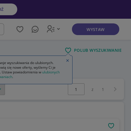
DŹ
WYSTAW
kaj
POLUB WYSZUKIWANIE
Zamknij wskazówkę
oje wyszukiwania do ulubionych.
wią się nowe oferty, wyślemy Ci je
. Ustaw powiadomienia w
ulubionych
waniach
.
Wybierz stronę:
Następna 
z
1
OBSERWU