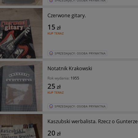
SPRZEDAJĄCY: OSOBA PRYWATNA
Czerwone gitary.
15
zł
KUP TERAZ
SPRZEDAJĄCY: OSOBA PRYWATNA
Notatnik Krakowski
Rok wydania:
1955
25
zł
KUP TERAZ
SPRZEDAJĄCY: OSOBA PRYWATNA
Kaszubski werbalista. Rzecz o Gunterze
20
zł