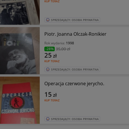
KUP TERAZ
SPRZEDAJĄCY: OSOBA PRYWATNA
Piotr. Joanna Olczak-Ronikier
Rok wydania:
1998
35
,00 zł
-28%
25
zł
KUP TERAZ
SPRZEDAJĄCY: OSOBA PRYWATNA
Operacja czerwone jerycho.
15
zł
KUP TERAZ
SPRZEDAJĄCY: OSOBA PRYWATNA