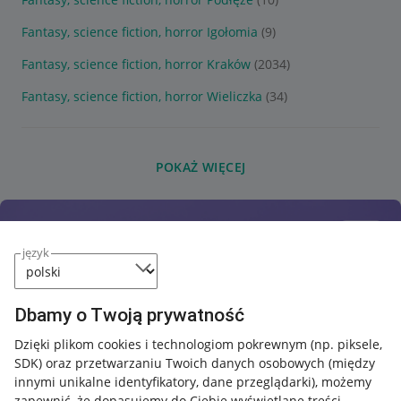
Fantasy, science fiction, horror Igołomia
(9)
Fantasy, science fiction, horror Kraków
(2034)
Fantasy, science fiction, horror Wieliczka
(34)
POKAŻ WIĘCEJ
język
Dbamy o Twoją prywatność
Dzięki plikom cookies i technologiom pokrewnym
(np. piksele,
SDK)
oraz przetwarzaniu Twoich danych osobowych
(między
innymi unikalne identyfikatory, dane przeglądarki)
, możemy
zapewnić, że dopasujemy do Ciebie wyświetlane treści.