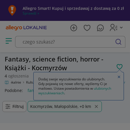
Allegro Smart! Kupuj i sprzedawaj z dostawą za 0 zł
Sprawdź »
Otwórz menu z kategoriami
szukaj
Fantasy, science fiction, horror -
Książki - Kocmyrzów
POL
4
ogłoszenia
Zamkn
Dodaj swoje wyszukiwania do ulubionych.
legro Lokalnie
Kultura i rozrywka
Książki
Fantasy, science fiction, horror
Gdy pojawią się nowe oferty, wyślemy Ci je
mailowo. Ustaw powiadomienia w
ulubionych
Podobne:
fantasy science fiction horror
wyszukiwaniach
.
Filtruj
Kocmyrzów, Małopolskie, +0 km