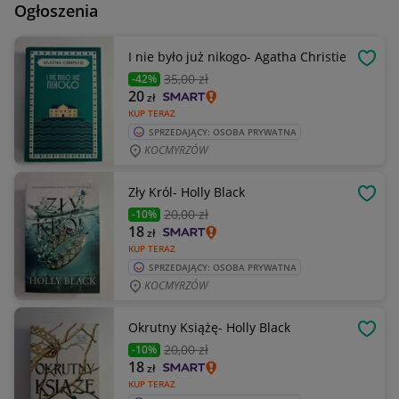
Ogłoszenia
I nie było już nikogo- Agatha Christie
OBSE
35
,00 zł
-42%
20
zł
KUP TERAZ
SPRZEDAJĄCY: OSOBA PRYWATNA
KOCMYRZÓW
Zły Król- Holly Black
OBSE
20
,00 zł
-10%
18
zł
KUP TERAZ
SPRZEDAJĄCY: OSOBA PRYWATNA
KOCMYRZÓW
Okrutny Książę- Holly Black
OBSE
20
,00 zł
-10%
18
zł
KUP TERAZ