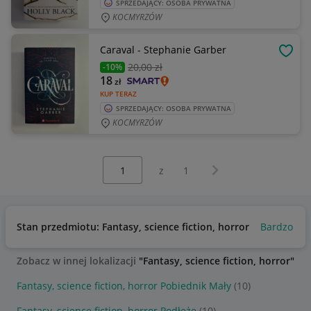
SPRZEDAJĄCY: OSOBA PRYWATNA
KOCMYRZÓW
Caraval - Stephanie Garber
OBSE
20
,00 zł
-10%
18
zł
KUP TERAZ
SPRZEDAJĄCY: OSOBA PRYWATNA
KOCMYRZÓW
Wybierz stronę:
Następna strona
z
1
Stan przedmiotu: Fantasy, science fiction, horror
Bardzo do
Zobacz w innej lokalizacji
"Fantasy, science fiction, horror"
Fantasy, science fiction, horror Pobiednik Mały
(10)
Fantasy, science fiction, horror Podłęże
(10)