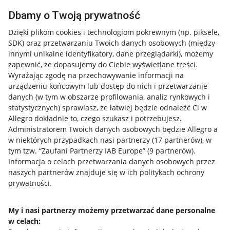
Dbamy o Twoją prywatność
Dzięki plikom cookies i technologiom pokrewnym
(np. piksele,
SDK)
oraz przetwarzaniu Twoich danych osobowych
(między
innymi unikalne identyfikatory, dane przeglądarki)
, możemy
zapewnić, że dopasujemy do Ciebie wyświetlane treści.
Wyrażając zgodę na przechowywanie informacji na
urządzeniu końcowym lub dostęp do nich i przetwarzanie
danych (w tym w obszarze profilowania, analiz rynkowych i
statystycznych) sprawiasz, że łatwiej będzie odnaleźć Ci w
Allegro dokładnie to, czego szukasz i potrzebujesz.
Administratorem Twoich danych osobowych będzie Allegro a
w niektórych przypadkach nasi partnerzy (
17
partnerów
), w
tym tzw. “Zaufani Partnerzy IAB Europe” (
9
partnerów
).
Przydatne informacje
Informacja o celach przetwarzania danych osobowych przez
naszych partnerów znajduje się w ich politykach ochrony
prywatności.
Jak to działa
Napisz do nas
My i nasi partnerzy możemy przetwarzać dane personalne
w celach:
Allegro Gadane dla sprzedających