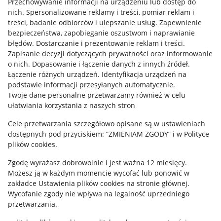
Przechowywanie informacji na urządzeniu lub dostęp do
Allegro Gadane dla kupujących
nich
.
Spersonalizowane reklamy i treści, pomiar reklam i
treści, badanie odbiorców i ulepszanie usług
.
Zapewnienie
Mapa miejscowości
bezpieczeństwa, zapobieganie oszustwom i naprawianie
błędów
.
Dostarczanie i prezentowanie reklam i treści
.
Informacje prawne
Zapisanie decyzji dotyczących prywatności oraz informowanie
o nich
.
Dopasowanie i łączenie danych z innych źródeł
.
Regulamin
Łączenie różnych urządzeń
.
Identyfikacja urządzeń na
podstawie informacji przesyłanych automatycznie
.
Polityka plików "cookies"
Twoje dane personalne przetwarzamy również w celu
ułatwiania korzystania z naszych stron
Ustawienia plików "cookies"
Cele przetwarzania szczegółowo opisane są w ustawieniach
Udostępnianie lokalizacji
dostępnych pod przyciskiem: “ZMIENIAM ZGODY” i w Polityce
Informacje dla Aktu o Usługach Cyfrowych
plików cookies.
Zgodę wyrażasz dobrowolnie i jest ważna 12 miesięcy.
Pobierz aplikację
Możesz ją w każdym momencie wycofać lub ponowić w
zakładce
Ustawienia plików cookies
na stronie głównej.
Wycofanie zgody nie wpływa na legalność uprzedniego
przetwarzania.