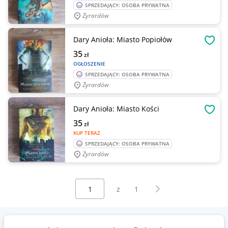
SPRZEDAJĄCY: OSOBA PRYWATNA
Żyrardów
Dary Anioła: Miasto Popiołów
OBSE
35
zł
OGŁOSZENIE
SPRZEDAJĄCY: OSOBA PRYWATNA
Żyrardów
Dary Anioła: Miasto Kości
OBSE
35
zł
KUP TERAZ
SPRZEDAJĄCY: OSOBA PRYWATNA
Żyrardów
Wybierz stronę:
Następna strona
z
1