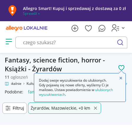
Allegro Smart! Kupuj i sprzedawaj z dostawą za 0 zł
Sprawdź »
Otwórz menu z kategoriami
szukaj
Fantasy, science fiction, horror -
Książki - Żyrardów
POL
11
ogłoszeń
Zamkn
Dodaj swoje wyszukiwania do ulubionych.
legro Lokalnie
Kultura i rozrywka
Książki
Fantasy, science fiction, horror
Gdy pojawią się nowe oferty, wyślemy Ci je
mailowo. Ustaw powiadomienia w
ulubionych
Podobne:
fantasy science fiction horror
wyszukiwaniach
.
Filtruj
Żyrardów, Mazowieckie, +0 km