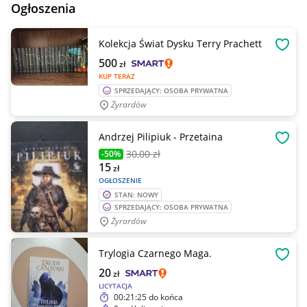
Ogłoszenia
Kolekcja Świat Dysku Terry Prachett
OBSE
500
zł
KUP TERAZ
SPRZEDAJĄCY: OSOBA PRYWATNA
Żyrardów
Andrzej Pilipiuk - Przetaina
OBSE
30
,00 zł
-50%
15
zł
OGŁOSZENIE
STAN: NOWY
SPRZEDAJĄCY: OSOBA PRYWATNA
Żyrardów
Trylogia Czarnego Maga.
OBSE
20
zł
LICYTACJA
00:21:25
do końca