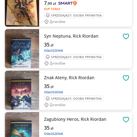
7
,99
zł
KUP TERAZ
SPRZEDAJĄCY: OSOBA PRYWATNA
Żyrardów
Syn Neptuna, Rick Riordan
OBSE
35
zł
OGŁOSZENIE
SPRZEDAJĄCY: OSOBA PRYWATNA
Żyrardów
Znak Ateny, Rick Riordan
OBSE
35
zł
OGŁOSZENIE
SPRZEDAJĄCY: OSOBA PRYWATNA
Żyrardów
Zagubiony Heros, Rick Riordan
OBSE
35
zł
OGŁOSZENIE