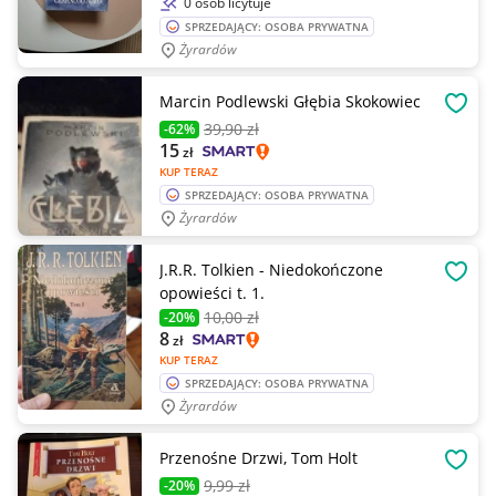
0 osób licytuje
SPRZEDAJĄCY: OSOBA PRYWATNA
Żyrardów
Marcin Podlewski Głębia Skokowiec
OBSE
39
,90 zł
-62%
15
zł
KUP TERAZ
SPRZEDAJĄCY: OSOBA PRYWATNA
Żyrardów
J.R.R. Tolkien - Niedokończone
OBSE
opowieści t. 1.
10
,00 zł
-20%
8
zł
KUP TERAZ
SPRZEDAJĄCY: OSOBA PRYWATNA
Żyrardów
Przenośne Drzwi, Tom Holt
OBSE
9
,99 zł
-20%