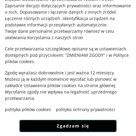
Informacje prawne
Zapisanie decyzji dotyczących prywatności oraz informowanie
o nich
.
Dopasowanie i łączenie danych z innych źródeł
.
Regulamin
Łączenie różnych urządzeń
.
Identyfikacja urządzeń na
podstawie informacji przesyłanych automatycznie
.
Polityka plików "cookies"
Twoje dane personalne przetwarzamy również w celu
ułatwiania korzystania z naszych stron
Ustawienia plików "cookies"
Cele przetwarzania szczegółowo opisane są w ustawieniach
Udostępnianie lokalizacji
dostępnych pod przyciskiem: “ZMIENIAM ZGODY” i w Polityce
Informacje dla Aktu o Usługach Cyfrowych
plików cookies.
Zgodę wyrażasz dobrowolnie i jest ważna 12 miesięcy.
Pobierz aplikację
Możesz ją w każdym momencie wycofać lub ponowić w
zakładce
Ustawienia plików cookies
na stronie głównej.
Wycofanie zgody nie wpływa na legalność uprzedniego
przetwarzania.
polityka plików cookies
polityka ochrony prywatności
Zgadzam się