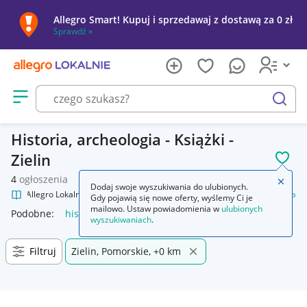
Allegro Smart! Kupuj i sprzedawaj z dostawą za 0 zł
Sprawdź »
Otwórz menu z kategoriami
szukaj
Historia, archeologia - Książki -
Zielin
POL
4
ogłoszenia
Zamkn
Dodaj swoje wyszukiwania do ulubionych.
Allegro Lokalnie
Kultura i rozrywka
Książki
Historia, archeologia
Gdy pojawią się nowe oferty, wyślemy Ci je
mailowo. Ustaw powiadomienia w
ulubionych
Podobne:
historia archeologia
wyszukiwaniach
.
Filtruj
Zielin, Pomorskie, +0 km