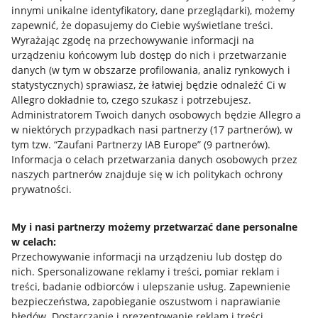
innymi unikalne identyfikatory, dane przeglądarki)
, możemy
zapewnić, że dopasujemy do Ciebie wyświetlane treści.
Wyrażając zgodę na przechowywanie informacji na
urządzeniu końcowym lub dostęp do nich i przetwarzanie
danych (w tym w obszarze profilowania, analiz rynkowych i
statystycznych) sprawiasz, że łatwiej będzie odnaleźć Ci w
Allegro dokładnie to, czego szukasz i potrzebujesz.
Administratorem Twoich danych osobowych będzie Allegro a
w niektórych przypadkach nasi partnerzy (
17
partnerów
), w
tym tzw. “Zaufani Partnerzy IAB Europe” (
9
partnerów
).
Przydatne informacje
Informacja o celach przetwarzania danych osobowych przez
naszych partnerów znajduje się w ich politykach ochrony
prywatności.
Jak to działa
Napisz do nas
My i nasi partnerzy możemy przetwarzać dane personalne
w celach:
Allegro Gadane dla sprzedających
Przechowywanie informacji na urządzeniu lub dostęp do
Allegro Gadane dla kupujących
nich
.
Spersonalizowane reklamy i treści, pomiar reklam i
treści, badanie odbiorców i ulepszanie usług
.
Zapewnienie
Mapa miejscowości
bezpieczeństwa, zapobieganie oszustwom i naprawianie
błędów
.
Dostarczanie i prezentowanie reklam i treści
.