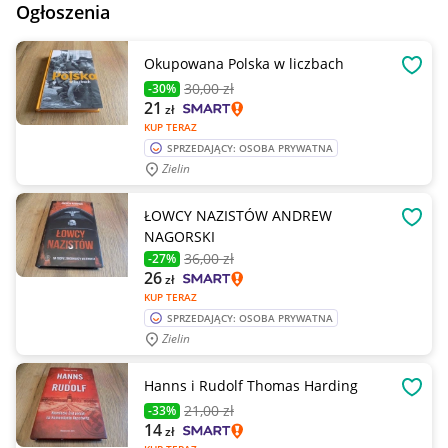
Ogłoszenia
Okupowana Polska w liczbach
OBSE
30
,00 zł
-30%
21
zł
KUP TERAZ
SPRZEDAJĄCY: OSOBA PRYWATNA
Zielin
ŁOWCY NAZISTÓW ANDREW
OBSE
NAGORSKI
36
,00 zł
-27%
26
zł
KUP TERAZ
SPRZEDAJĄCY: OSOBA PRYWATNA
Zielin
Hanns i Rudolf Thomas Harding
OBSE
21
,00 zł
-33%
14
zł