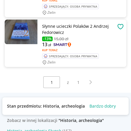
KUP TERAZ
SPRZEDAJĄCY: OSOBA PRYWATNA
Zielin
Słynne ucieczki Polaków 2 Andrzej
OBSE
Fedorowicz
15
,00 zł
-13%
13
zł
KUP TERAZ
SPRZEDAJĄCY: OSOBA PRYWATNA
Zielin
Wybierz stronę:
Następna strona
z
1
Stan przedmiotu: Historia, archeologia
Bardzo dobry
Zobacz w innej lokalizacji
"Historia, archeologia"
Historia, archeologia Słupsk
(157)