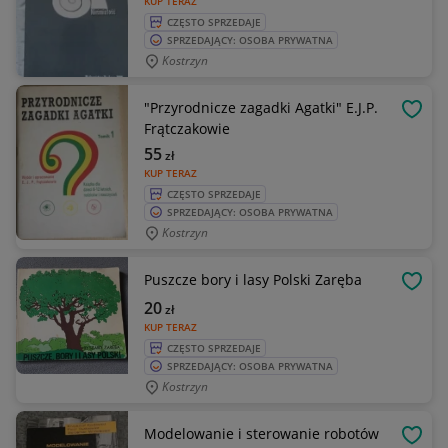
KUP TERAZ
CZĘSTO SPRZEDAJE
SPRZEDAJĄCY: OSOBA PRYWATNA
Kostrzyn
"Przyrodnicze zagadki Agatki" E.J.P.
OBSE
Frątczakowie
55
zł
KUP TERAZ
CZĘSTO SPRZEDAJE
SPRZEDAJĄCY: OSOBA PRYWATNA
Kostrzyn
Puszcze bory i lasy Polski Zaręba
OBSE
20
zł
KUP TERAZ
CZĘSTO SPRZEDAJE
SPRZEDAJĄCY: OSOBA PRYWATNA
Kostrzyn
Modelowanie i sterowanie robotów
OBSE