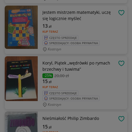
Jestem mistrzem matematyki, uczę
OBSE
się logicznie myśleć
13
zł
KUP TERAZ
CZĘSTO SPRZEDAJE
SPRZEDAJĄCY: OSOBA PRYWATNA
Kostrzyn
Koryl, Piątek „wędrówki po rymach
OBSE
brzechwy i tuwima”
20
,00 zł
-25%
15
zł
KUP TERAZ
CZĘSTO SPRZEDAJE
SPRZEDAJĄCY: OSOBA PRYWATNA
Kostrzyn
Nieśmiałość Philip Zimbardo
OBSE
15
zł