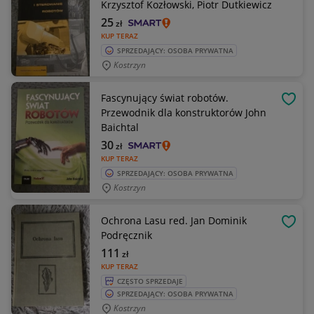
Krzysztof Kozłowski, Piotr Dutkiewicz
25
zł
KUP TERAZ
SPRZEDAJĄCY: OSOBA PRYWATNA
Kostrzyn
Fascynujący świat robotów.
OBSE
Przewodnik dla konstruktorów John
Baichtal
30
zł
KUP TERAZ
SPRZEDAJĄCY: OSOBA PRYWATNA
Kostrzyn
Ochrona Lasu red. Jan Dominik
OBSE
Podręcznik
111
zł
KUP TERAZ
CZĘSTO SPRZEDAJE
SPRZEDAJĄCY: OSOBA PRYWATNA
Kostrzyn