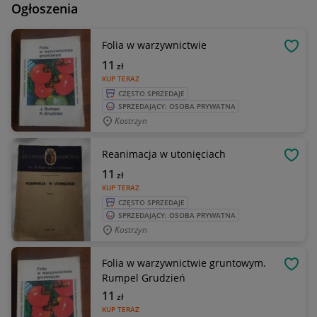
Ogłoszenia
Folia w warzywnictwie
OBSE
11
zł
KUP TERAZ
CZĘSTO SPRZEDAJE
SPRZEDAJĄCY: OSOBA PRYWATNA
Kostrzyn
Reanimacja w utonięciach
OBSE
11
zł
KUP TERAZ
CZĘSTO SPRZEDAJE
SPRZEDAJĄCY: OSOBA PRYWATNA
Kostrzyn
Folia w warzywnictwie gruntowym.
OBSE
Rumpel Grudzień
11
zł
KUP TERAZ