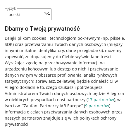
język
Dbamy o Twoją prywatność
Dzięki plikom cookies i technologiom pokrewnym
(np. piksele,
SDK)
oraz przetwarzaniu Twoich danych osobowych
(między
innymi unikalne identyfikatory, dane przeglądarki)
, możemy
zapewnić, że dopasujemy do Ciebie wyświetlane treści.
Wyrażając zgodę na przechowywanie informacji na
urządzeniu końcowym lub dostęp do nich i przetwarzanie
danych (w tym w obszarze profilowania, analiz rynkowych i
statystycznych) sprawiasz, że łatwiej będzie odnaleźć Ci w
Allegro dokładnie to, czego szukasz i potrzebujesz.
Administratorem Twoich danych osobowych będzie Allegro a
w niektórych przypadkach nasi partnerzy (
17
partnerów
), w
tym tzw. “Zaufani Partnerzy IAB Europe” (
9
partnerów
).
Przydatne informacje
Informacja o celach przetwarzania danych osobowych przez
naszych partnerów znajduje się w ich politykach ochrony
prywatności.
Jak to działa