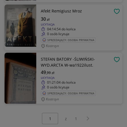
Afekt Remigiusz Mroz
OBSE
30
zł
LICYTACJA
04:14:54
do końca
0 osób licytuje
SPRZEDAJĄCY: OSOBA PRYWATNA
Kostrzyn
STEFAN BATORY -ŚLIWIŃSKI-
OBSE
WYD.ARCTA W-wa1922ilust.
49
,99
zł
LICYTACJA
01:21:04
do końca
0 osób licytuje
SPRZEDAJĄCY: OSOBA PRYWATNA
Kostrzyn
Wybierz stronę:
Następna strona
z
1