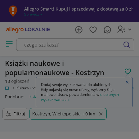
Allegro Smart! Kupuj i sprzedawaj z dostawą za 0 zł
Sprawdź »
Otwórz menu z kategoriami
szukaj
Książki naukowe i
popularnonaukowe - Kostrzyn
POL
18
ogłoszeń
Zamkn
Dodaj swoje wyszukiwania do ulubionych.
okalnie
Kultura i rozrywka
Książki
Książki naukowe i popularnonaukowe
Gdy pojawią się nowe oferty, wyślemy Ci je
mailowo. Ustaw powiadomienia w
ulubionych
Podobne:
książki naukowe i popularnonaukowe
wyszukiwaniach
.
Filtruj
Kostrzyn, Wielkopolskie, +0 km