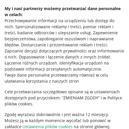
Napisz do nas
My i nasi partnerzy możemy przetwarzać dane personalne
w celach:
Allegro Gadane dla sprzedających
Przechowywanie informacji na urządzeniu lub dostęp do
Allegro Gadane dla kupujących
nich
.
Spersonalizowane reklamy i treści, pomiar reklam i
treści, badanie odbiorców i ulepszanie usług
.
Zapewnienie
Mapa miejscowości
bezpieczeństwa, zapobieganie oszustwom i naprawianie
błędów
.
Dostarczanie i prezentowanie reklam i treści
.
Informacje prawne
Zapisanie decyzji dotyczących prywatności oraz informowanie
o nich
.
Dopasowanie i łączenie danych z innych źródeł
.
Regulamin
Łączenie różnych urządzeń
.
Identyfikacja urządzeń na
podstawie informacji przesyłanych automatycznie
.
Polityka plików "cookies"
Twoje dane personalne przetwarzamy również w celu
ułatwiania korzystania z naszych stron
Ustawienia plików "cookies"
Cele przetwarzania szczegółowo opisane są w ustawieniach
Udostępnianie lokalizacji
dostępnych pod przyciskiem: “ZMIENIAM ZGODY” i w Polityce
Informacje dla Aktu o Usługach Cyfrowych
plików cookies.
Zgodę wyrażasz dobrowolnie i jest ważna 12 miesięcy.
Pobierz aplikację
Możesz ją w każdym momencie wycofać lub ponowić w
zakładce
Ustawienia plików cookies
na stronie głównej.