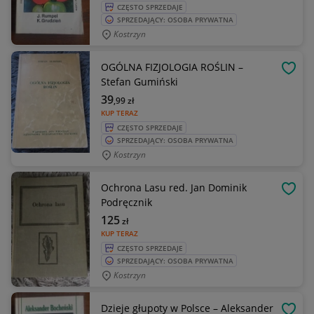
CZĘSTO SPRZEDAJE
SPRZEDAJĄCY: OSOBA PRYWATNA
Kostrzyn
OGÓLNA FIZJOLOGIA ROŚLIN –
OBSE
Stefan Gumiński
39
,99
zł
KUP TERAZ
CZĘSTO SPRZEDAJE
SPRZEDAJĄCY: OSOBA PRYWATNA
Kostrzyn
Ochrona Lasu red. Jan Dominik
OBSE
Podręcznik
125
zł
KUP TERAZ
CZĘSTO SPRZEDAJE
SPRZEDAJĄCY: OSOBA PRYWATNA
Kostrzyn
Dzieje głupoty w Polsce – Aleksander