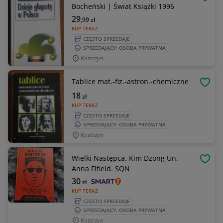
OBSE
Bocheński | Świat Książki 1996
29
,99
zł
KUP TERAZ
CZĘSTO SPRZEDAJE
SPRZEDAJĄCY: OSOBA PRYWATNA
Kostrzyn
Tablice mat.-fiz.-astron.-chemiczne
OBSE
18
zł
KUP TERAZ
CZĘSTO SPRZEDAJE
SPRZEDAJĄCY: OSOBA PRYWATNA
Kostrzyn
Wielki Następca. Kim Dzong Un.
OBSE
Anna Fifield. SQN
30
zł
KUP TERAZ
CZĘSTO SPRZEDAJE
SPRZEDAJĄCY: OSOBA PRYWATNA
Kostrzyn